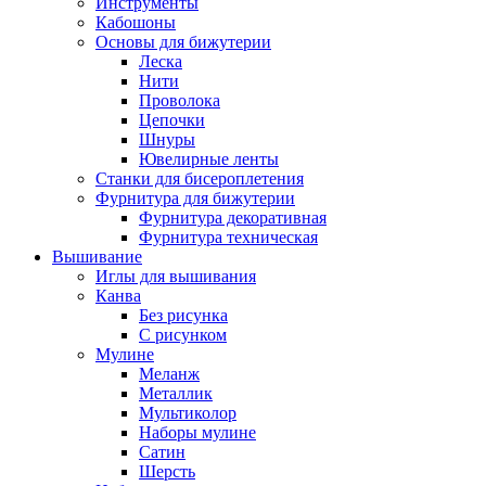
Инструменты
Кабошоны
Основы для бижутерии
Леска
Нити
Проволока
Цепочки
Шнуры
Ювелирные ленты
Станки для бисероплетения
Фурнитура для бижутерии
Фурнитура декоративная
Фурнитура техническая
Вышивание
Иглы для вышивания
Канва
Без рисунка
С рисунком
Мулине
Меланж
Металлик
Мультиколор
Наборы мулине
Сатин
Шерсть