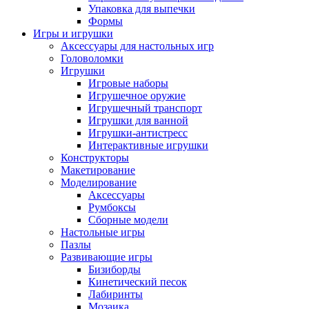
Упаковка для выпечки
Формы
Игры и игрушки
Аксессуары для настольных игр
Головоломки
Игрушки
Игровые наборы
Игрушечное оружие
Игрушечный транспорт
Игрушки для ванной
Игрушки-антистресс
Интерактивные игрушки
Конструкторы
Макетирование
Моделирование
Аксессуары
Румбоксы
Сборные модели
Настольные игры
Пазлы
Развивающие игры
Бизиборды
Кинетический песок
Лабиринты
Мозаика