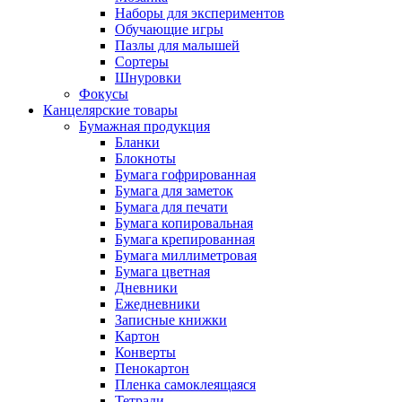
Наборы для экспериментов
Обучающие игры
Пазлы для малышей
Сортеры
Шнуровки
Фокусы
Канцелярские товары
Бумажная продукция
Бланки
Блокноты
Бумага гофрированная
Бумага для заметок
Бумага для печати
Бумага копировальная
Бумага крепированная
Бумага миллиметровая
Бумага цветная
Дневники
Ежедневники
Записные книжки
Картон
Конверты
Пенокартон
Пленка самоклеящаяся
Тетради