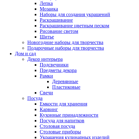
Лепка
Мозаика
Наборы для создания украшений
Раскрашивание
Раскрашивание цветным песком
Рисование светом
Шитье
Новогодние наборы для творчества
Подарочные наборы для творчества
Дом и сад
Декор интерьера
Подсвечники
Предметы декора
Рамки
Деревянные
Пластиковые
Свечи
Посуда
Емкости для хранения
Карвинг
Кухонные принадлежности
Посуда для напитков
Столовая посуда
Столовые приборы
Украшения кулинарных изделий