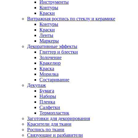
Инструменты
Контуры
Краски
Витражная роспись по стеклу и керамике
Контуры
Краски
Ленты
Маркеры
Декоративные эффекты
Глиттер и блестки
Золочение
Кракелюр
Краска
Морилка
Состаривание
Декупаж
Бумага
Наборы
Пленка
Салфетки
Термопластик
Заготовки для декорирования
Красители для ткани
Роспись по ткани
Связующие и разбавители