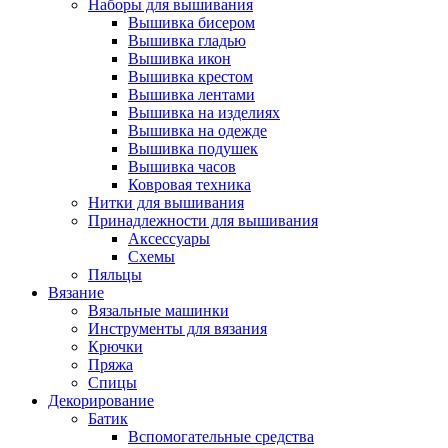
Наборы для вышивания
Вышивка бисером
Вышивка гладью
Вышивка икон
Вышивка крестом
Вышивка лентами
Вышивка на изделиях
Вышивка на одежде
Вышивка подушек
Вышивка часов
Ковровая техника
Нитки для вышивания
Принадлежности для вышивания
Аксессуары
Схемы
Пяльцы
Вязание
Вязальные машинки
Инструменты для вязания
Крючки
Пряжа
Спицы
Декорирование
Батик
Вспомогательные средства