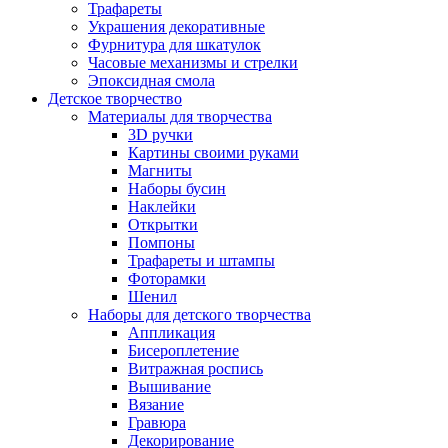
Трафареты
Украшения декоративные
Фурнитура для шкатулок
Часовые механизмы и стрелки
Эпоксидная смола
Детское творчество
Материалы для творчества
3D ручки
Картины своими руками
Магниты
Наборы бусин
Наклейки
Открытки
Помпоны
Трафареты и штампы
Фоторамки
Шенил
Наборы для детского творчества
Аппликация
Бисероплетение
Витражная роспись
Вышивание
Вязание
Гравюра
Декорирование