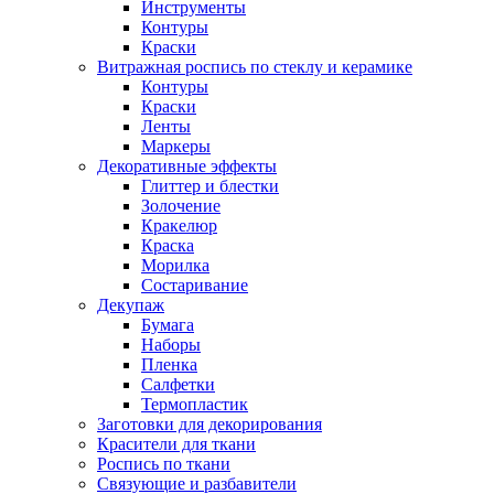
Инструменты
Контуры
Краски
Витражная роспись по стеклу и керамике
Контуры
Краски
Ленты
Маркеры
Декоративные эффекты
Глиттер и блестки
Золочение
Кракелюр
Краска
Морилка
Состаривание
Декупаж
Бумага
Наборы
Пленка
Салфетки
Термопластик
Заготовки для декорирования
Красители для ткани
Роспись по ткани
Связующие и разбавители