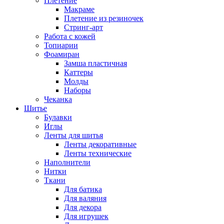
Плетение
Макраме
Плетение из резиночек
Стринг-арт
Работа с кожей
Топиарии
Фоамиран
Замша пластичная
Каттеры
Молды
Наборы
Чеканка
Шитье
Булавки
Иглы
Ленты для шитья
Ленты декоративные
Ленты технические
Наполнители
Нитки
Ткани
Для батика
Для валяния
Для декора
Для игрушек