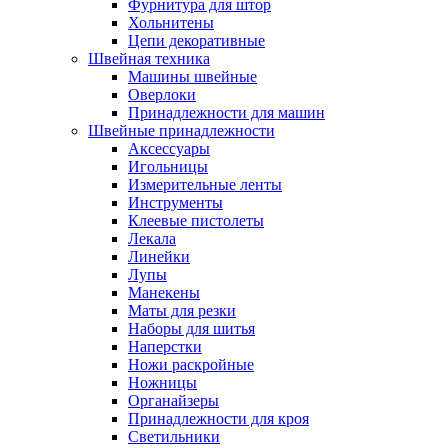
Фурнитура для штор
Хольнитены
Цепи декоративные
Швейная техника
Машины швейные
Оверлоки
Принадлежности для машин
Швейные принадлежности
Аксессуары
Игольницы
Измерительные ленты
Инструменты
Клеевые пистолеты
Лекала
Линейки
Лупы
Манекены
Маты для резки
Наборы для шитья
Наперстки
Ножи раскройные
Ножницы
Органайзеры
Принадлежности для кроя
Светильники