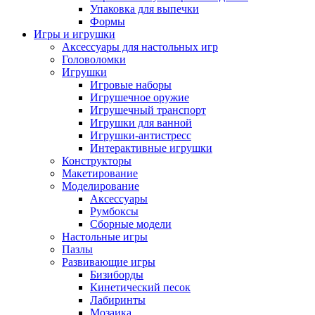
Упаковка для выпечки
Формы
Игры и игрушки
Аксессуары для настольных игр
Головоломки
Игрушки
Игровые наборы
Игрушечное оружие
Игрушечный транспорт
Игрушки для ванной
Игрушки-антистресс
Интерактивные игрушки
Конструкторы
Макетирование
Моделирование
Аксессуары
Румбоксы
Сборные модели
Настольные игры
Пазлы
Развивающие игры
Бизиборды
Кинетический песок
Лабиринты
Мозаика