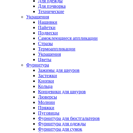
Для одежды
Для пэчворка
Технические
Украшения
Нашивки
Пайетки
Подвески
Самоклеющиеся аппликации
Стразы
Термоаппликации
Украшения
Цветы
Фурнитура
Зажимы для шнуров
Застежки
Кнопки
Кольца
Концевики для шнуров
Люверсы
Молнии
Пряжки
Пуговицы
Фурнитура для бюстгальтеров
Фурнитура для одежды
Фурнитура для сумок