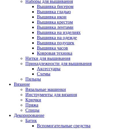
Наборы для вышивания
Вышивка бисером
Вышивка гладью
Вышивка икон
Вышивка крестом
Вышивка лентами
Вышивка на изделиях
Вышивка на одежде
Вышивка подушек
Вышивка часов
Ковровая техника
Нитки для вышивания
Принадлежности для вышивания
Аксессуары
Схемы
Пяльцы
Вязание
Вязальные машинки
Инструменты для вязания
Крючки
Пряжа
Спицы
Декорирование
Батик
Вспомогательные средства