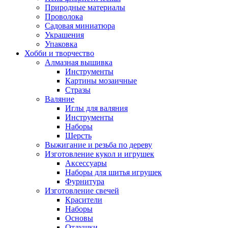
Природные материалы
Проволока
Садовая миниатюра
Украшения
Упаковка
Хобби и творчество
Алмазная вышивка
Инструменты
Картины мозаичные
Стразы
Валяние
Иглы для валяния
Инструменты
Наборы
Шерсть
Выжигание и резьба по дереву
Изготовление кукол и игрушек
Аксессуары
Наборы для шитья игрушек
Фурнитура
Изготовление свечей
Красители
Наборы
Основы
Отдушки