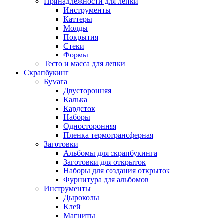
Принадлежности для лепки
Инструменты
Каттеры
Молды
Покрытия
Стеки
Формы
Тесто и масса для лепки
Скрапбукинг
Бумага
Двусторонняя
Калька
Кардсток
Наборы
Односторонняя
Пленка термотрансферная
Заготовки
Альбомы для скрапбукинга
Заготовки для открыток
Наборы для создания открыток
Фурнитура для альбомов
Инструменты
Дыроколы
Клей
Магниты