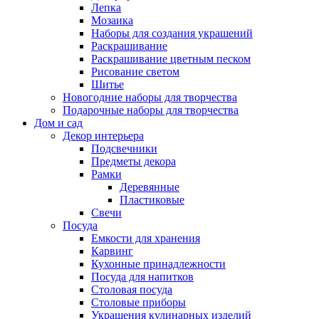
Лепка
Мозаика
Наборы для создания украшений
Раскрашивание
Раскрашивание цветным песком
Рисование светом
Шитье
Новогодние наборы для творчества
Подарочные наборы для творчества
Дом и сад
Декор интерьера
Подсвечники
Предметы декора
Рамки
Деревянные
Пластиковые
Свечи
Посуда
Емкости для хранения
Карвинг
Кухонные принадлежности
Посуда для напитков
Столовая посуда
Столовые приборы
Украшения кулинарных изделий