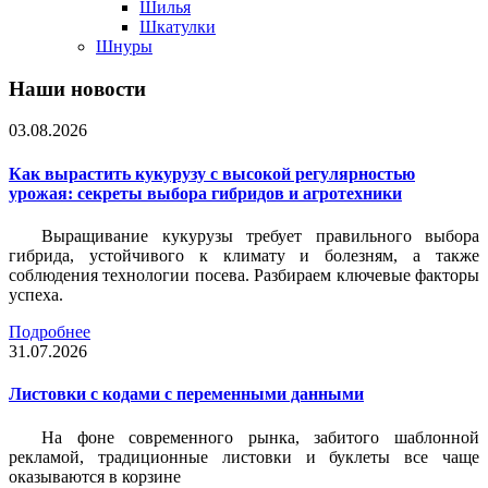
Шилья
Шкатулки
Шнуры
Наши новости
03.08.2026
Как вырастить кукурузу с высокой регулярностью
урожая: секреты выбора гибридов и агротехники
Выращивание кукурузы требует правильного выбора
гибрида, устойчивого к климату и болезням, а также
соблюдения технологии посева. Разбираем ключевые факторы
успеха.
Подробнее
31.07.2026
Листовки c кодами с переменными данными
На фоне современного рынка, забитого шаблонной
рекламой, традиционные листовки и буклеты все чаще
оказываются в корзине