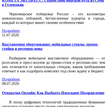
КОМЕТА ЭКСПРЕСС: Скоростной морской путь из Сочи
в Геленджик
Черноморское побережье России – это километры
живописных пейзажей, бесчисленные курорты и города,
каждый из которых манит своими особенностями
Подробнее
11.07.2026
Выставочное оборудование: мобильные стенды, промо-
стойки и ресепшн-зоны
Разбираем мобильное выставочное оборудование — от
ролл-апов и пресс-воллов до промо-стоек и ресепшн-зон: чем
оно отличается от капитальных стендов, каким требованиям
отвечает и как подобрать комплект под свою задачу и бюджет.
Подробнее
08.07.2026
Открытки Онлайн: Как Выбрать Идеальное Поздравление
В эпоху цифровых технологий традиционные бумажные
открытки уступают место своим электронным аналогам