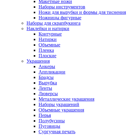
Макетные ножи
Наборы инструментов
Ножи для вырубки и формы для тиснения
Ножницы фигурные
Наборы для скрапбукинга
Наклейки и натирки
Контурные
Натирки
Объемные
Пленка
Плоские
Украшения
Анкеры
Аппликации
Брадсы
Вырубка
Ленты
Люверсы
Металлические украшения
Наборы украшений
Объемные украшения
Перья
Полубусины
Пуговицы
Сургучная печать