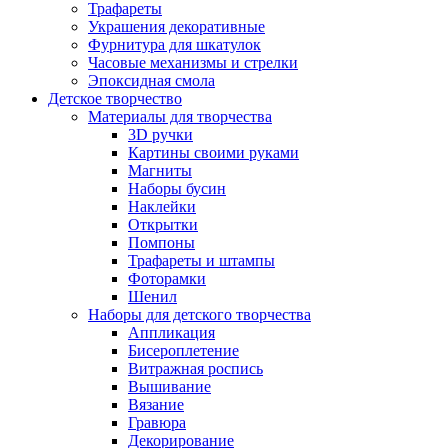
Трафареты
Украшения декоративные
Фурнитура для шкатулок
Часовые механизмы и стрелки
Эпоксидная смола
Детское творчество
Материалы для творчества
3D ручки
Картины своими руками
Магниты
Наборы бусин
Наклейки
Открытки
Помпоны
Трафареты и штампы
Фоторамки
Шенил
Наборы для детского творчества
Аппликация
Бисероплетение
Витражная роспись
Вышивание
Вязание
Гравюра
Декорирование