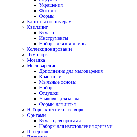
Украшения
Фитили
Формы
Картины по номерам
Квиллинг
Бумага
Инструменты
Наборы для квиллинга
Коллекционирование
Лэмпворк
Мозаика
Мыловарение
Дополнения для мыловарения
Красители
Мыльные основы
Наборы
Отдушки
Упаковка для мыла
Формы для литья
Наборы в технике пэчворк
Оригами
Бумага для оригами
Наборы для изготовления оригами
Папертоль