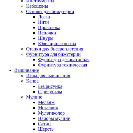
Инструменты
Кабошоны
Основы для бижутерии
Леска
Нити
Проволока
Цепочки
Шнуры
Ювелирные ленты
Станки для бисероплетения
Фурнитура для бижутерии
Фурнитура декоративная
Фурнитура техническая
Вышивание
Иглы для вышивания
Канва
Без рисунка
С рисунком
Мулине
Меланж
Металлик
Мультиколор
Наборы мулине
Сатин
Шерсть