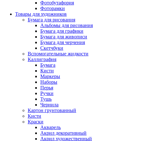
Фотобутафория
Фоторамки
Товары для художников
Бумага для рисования
Альбомы для рисования
Бумага для графики
Бумага для живописи
Бумага для черчения
Скетчбуки
Вспомогательные жидкости
Каллиграфия
Бумага
Кисти
Маркеры
Наборы
Перья
Ручки
Тушь
Чернила
Картон грунтованный
Кисти
Краски
Акварель
Акрил декоративный
Акрил художественный