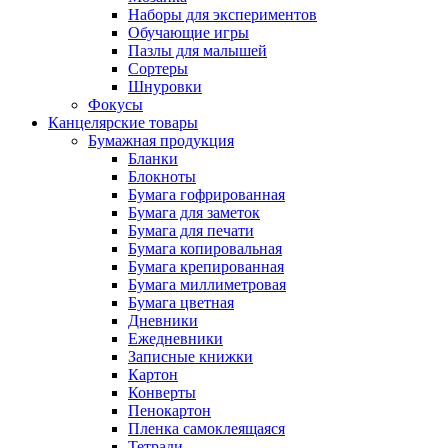
Наборы для экспериментов
Обучающие игры
Пазлы для малышей
Сортеры
Шнуровки
Фокусы
Канцелярские товары
Бумажная продукция
Бланки
Блокноты
Бумага гофрированная
Бумага для заметок
Бумага для печати
Бумага копировальная
Бумага крепированная
Бумага миллиметровая
Бумага цветная
Дневники
Ежедневники
Записные книжки
Картон
Конверты
Пенокартон
Пленка самоклеящаяся
Тетради