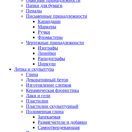
Офисные принадлежности
Папки для бумаги
Пеналы
Письменные принадлежности
Карандаши
Маркеры
Ручки
Фломастеры
Чертежные принадлежности
Изографы
Линейки
Рапидографы
Циркули
Лепка и скульптура
Глина
Декоративный бетон
Изготовление слепков
Керамическая флористика
Лаки и гели
Пластилин
Пластилин скульптурный
Полимерная глина
Запекаемая
Размягчители и добавки
Самоотвердевающая