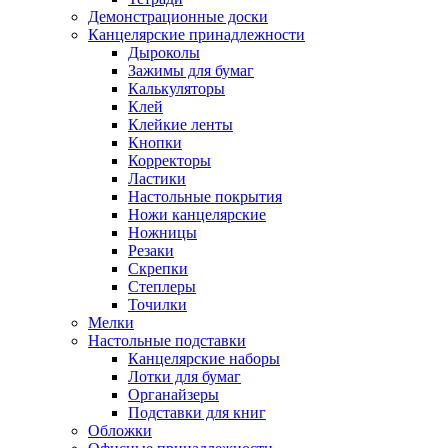
Демонстрационные доски
Канцелярские принадлежности
Дыроколы
Зажимы для бумаг
Калькуляторы
Клей
Клейкие ленты
Кнопки
Корректоры
Ластики
Настольные покрытия
Ножи канцелярские
Ножницы
Резаки
Скрепки
Степлеры
Точилки
Мелки
Настольные подставки
Канцелярские наборы
Лотки для бумаг
Органайзеры
Подставки для книг
Обложки