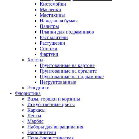
Кистемойки
Масленки
Мастихины
Наждачная бумага
Палитры
Планки для подрамников
Распылители
Растушевки
Спонжи
Фартуки
Холсты
Грунтованные на картоне
Грунтованные на оргалите
Грунтованные на подрамнике
Негрунтованные
Этюдники
Флористика
Вазы, горшки и корзины
Искусственные цветы
Каркасы
Ленты
Марблс
Наборы для выращивания
Наполнители
Пена флористическая