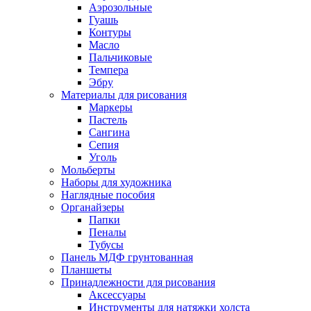
Аэрозольные
Гуашь
Контуры
Масло
Пальчиковые
Темпера
Эбру
Материалы для рисования
Маркеры
Пастель
Сангина
Сепия
Уголь
Мольберты
Наборы для художника
Наглядные пособия
Органайзеры
Папки
Пеналы
Тубусы
Панель МДФ грунтованная
Планшеты
Принадлежности для рисования
Аксессуары
Инструменты для натяжки холста