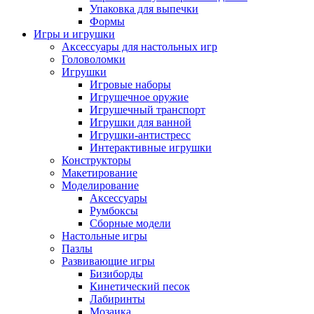
Упаковка для выпечки
Формы
Игры и игрушки
Аксессуары для настольных игр
Головоломки
Игрушки
Игровые наборы
Игрушечное оружие
Игрушечный транспорт
Игрушки для ванной
Игрушки-антистресс
Интерактивные игрушки
Конструкторы
Макетирование
Моделирование
Аксессуары
Румбоксы
Сборные модели
Настольные игры
Пазлы
Развивающие игры
Бизиборды
Кинетический песок
Лабиринты
Мозаика