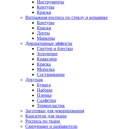
Инструменты
Контуры
Краски
Витражная роспись по стеклу и керамике
Контуры
Краски
Ленты
Маркеры
Декоративные эффекты
Глиттер и блестки
Золочение
Кракелюр
Краска
Морилка
Состаривание
Декупаж
Бумага
Наборы
Пленка
Салфетки
Термопластик
Заготовки для декорирования
Красители для ткани
Роспись по ткани
Связующие и разбавители