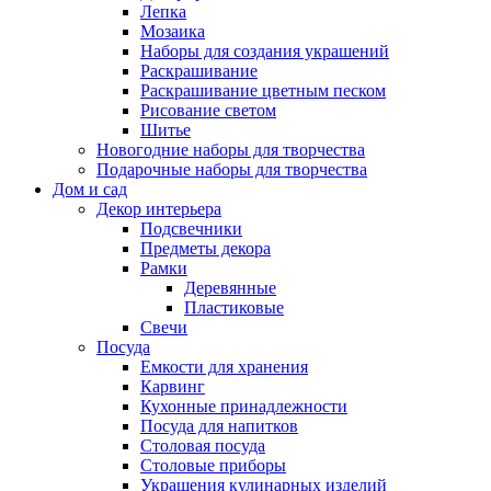
Лепка
Мозаика
Наборы для создания украшений
Раскрашивание
Раскрашивание цветным песком
Рисование светом
Шитье
Новогодние наборы для творчества
Подарочные наборы для творчества
Дом и сад
Декор интерьера
Подсвечники
Предметы декора
Рамки
Деревянные
Пластиковые
Свечи
Посуда
Емкости для хранения
Карвинг
Кухонные принадлежности
Посуда для напитков
Столовая посуда
Столовые приборы
Украшения кулинарных изделий