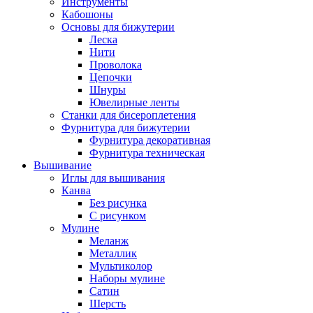
Инструменты
Кабошоны
Основы для бижутерии
Леска
Нити
Проволока
Цепочки
Шнуры
Ювелирные ленты
Станки для бисероплетения
Фурнитура для бижутерии
Фурнитура декоративная
Фурнитура техническая
Вышивание
Иглы для вышивания
Канва
Без рисунка
С рисунком
Мулине
Меланж
Металлик
Мультиколор
Наборы мулине
Сатин
Шерсть