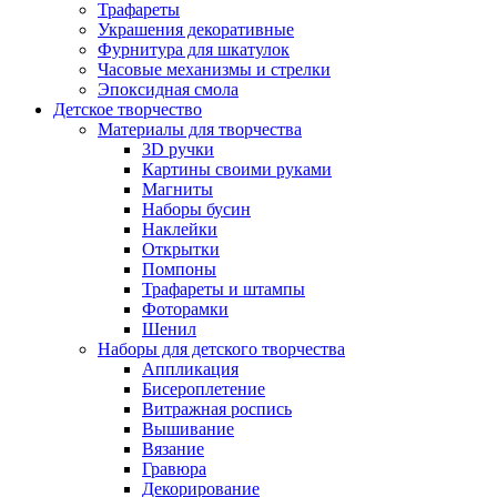
Трафареты
Украшения декоративные
Фурнитура для шкатулок
Часовые механизмы и стрелки
Эпоксидная смола
Детское творчество
Материалы для творчества
3D ручки
Картины своими руками
Магниты
Наборы бусин
Наклейки
Открытки
Помпоны
Трафареты и штампы
Фоторамки
Шенил
Наборы для детского творчества
Аппликация
Бисероплетение
Витражная роспись
Вышивание
Вязание
Гравюра
Декорирование