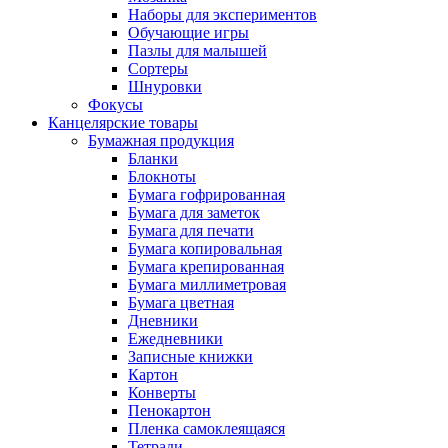
Наборы для экспериментов
Обучающие игры
Пазлы для малышей
Сортеры
Шнуровки
Фокусы
Канцелярские товары
Бумажная продукция
Бланки
Блокноты
Бумага гофрированная
Бумага для заметок
Бумага для печати
Бумага копировальная
Бумага крепированная
Бумага миллиметровая
Бумага цветная
Дневники
Ежедневники
Записные книжки
Картон
Конверты
Пенокартон
Пленка самоклеящаяся
Тетради