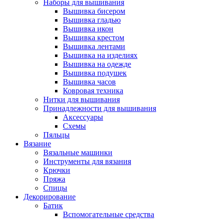
Наборы для вышивания
Вышивка бисером
Вышивка гладью
Вышивка икон
Вышивка крестом
Вышивка лентами
Вышивка на изделиях
Вышивка на одежде
Вышивка подушек
Вышивка часов
Ковровая техника
Нитки для вышивания
Принадлежности для вышивания
Аксессуары
Схемы
Пяльцы
Вязание
Вязальные машинки
Инструменты для вязания
Крючки
Пряжа
Спицы
Декорирование
Батик
Вспомогательные средства