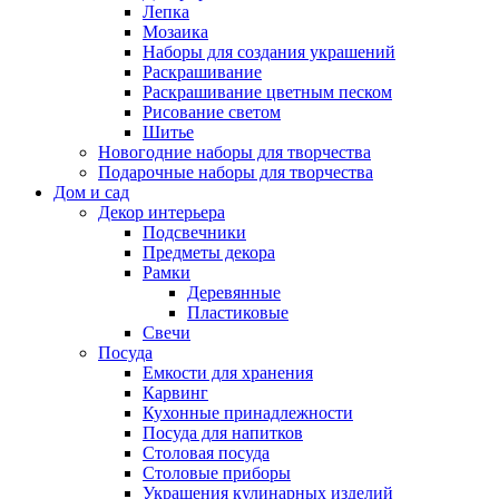
Лепка
Мозаика
Наборы для создания украшений
Раскрашивание
Раскрашивание цветным песком
Рисование светом
Шитье
Новогодние наборы для творчества
Подарочные наборы для творчества
Дом и сад
Декор интерьера
Подсвечники
Предметы декора
Рамки
Деревянные
Пластиковые
Свечи
Посуда
Емкости для хранения
Карвинг
Кухонные принадлежности
Посуда для напитков
Столовая посуда
Столовые приборы
Украшения кулинарных изделий