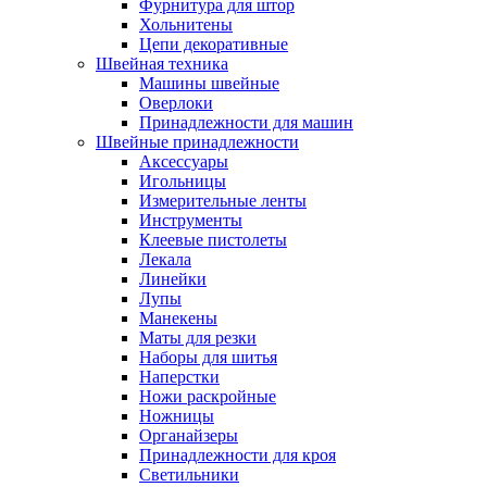
Фурнитура для штор
Хольнитены
Цепи декоративные
Швейная техника
Машины швейные
Оверлоки
Принадлежности для машин
Швейные принадлежности
Аксессуары
Игольницы
Измерительные ленты
Инструменты
Клеевые пистолеты
Лекала
Линейки
Лупы
Манекены
Маты для резки
Наборы для шитья
Наперстки
Ножи раскройные
Ножницы
Органайзеры
Принадлежности для кроя
Светильники