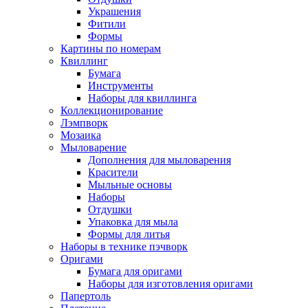
Украшения
Фитили
Формы
Картины по номерам
Квиллинг
Бумага
Инструменты
Наборы для квиллинга
Коллекционирование
Лэмпворк
Мозаика
Мыловарение
Дополнения для мыловарения
Красители
Мыльные основы
Наборы
Отдушки
Упаковка для мыла
Формы для литья
Наборы в технике пэчворк
Оригами
Бумага для оригами
Наборы для изготовления оригами
Папертоль