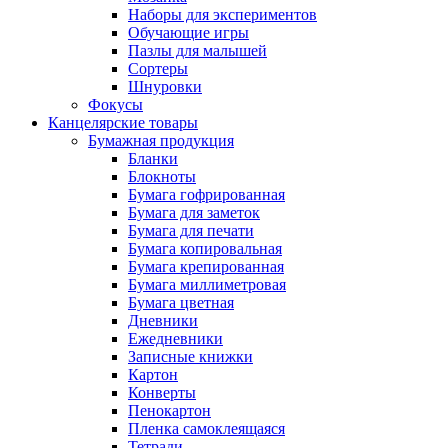
Наборы для экспериментов
Обучающие игры
Пазлы для малышей
Сортеры
Шнуровки
Фокусы
Канцелярские товары
Бумажная продукция
Бланки
Блокноты
Бумага гофрированная
Бумага для заметок
Бумага для печати
Бумага копировальная
Бумага крепированная
Бумага миллиметровая
Бумага цветная
Дневники
Ежедневники
Записные книжки
Картон
Конверты
Пенокартон
Пленка самоклеящаяся
Тетради