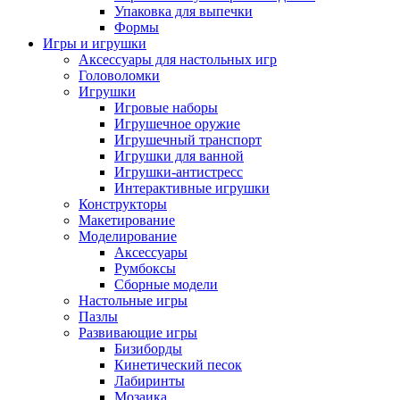
Упаковка для выпечки
Формы
Игры и игрушки
Аксессуары для настольных игр
Головоломки
Игрушки
Игровые наборы
Игрушечное оружие
Игрушечный транспорт
Игрушки для ванной
Игрушки-антистресс
Интерактивные игрушки
Конструкторы
Макетирование
Моделирование
Аксессуары
Румбоксы
Сборные модели
Настольные игры
Пазлы
Развивающие игры
Бизиборды
Кинетический песок
Лабиринты
Мозаика