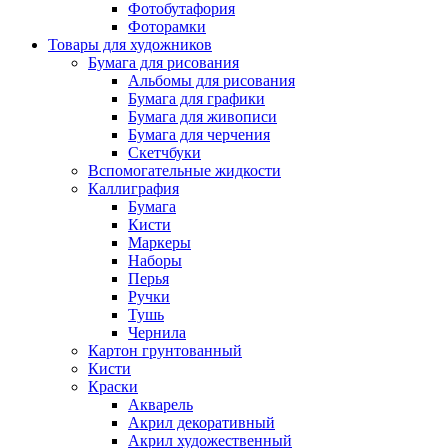
Фотобутафория
Фоторамки
Товары для художников
Бумага для рисования
Альбомы для рисования
Бумага для графики
Бумага для живописи
Бумага для черчения
Скетчбуки
Вспомогательные жидкости
Каллиграфия
Бумага
Кисти
Маркеры
Наборы
Перья
Ручки
Тушь
Чернила
Картон грунтованный
Кисти
Краски
Акварель
Акрил декоративный
Акрил художественный