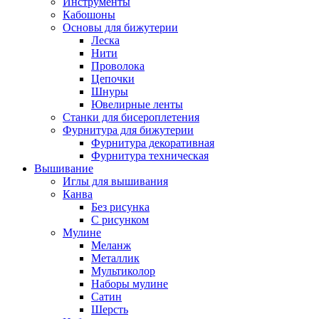
Инструменты
Кабошоны
Основы для бижутерии
Леска
Нити
Проволока
Цепочки
Шнуры
Ювелирные ленты
Станки для бисероплетения
Фурнитура для бижутерии
Фурнитура декоративная
Фурнитура техническая
Вышивание
Иглы для вышивания
Канва
Без рисунка
С рисунком
Мулине
Меланж
Металлик
Мультиколор
Наборы мулине
Сатин
Шерсть