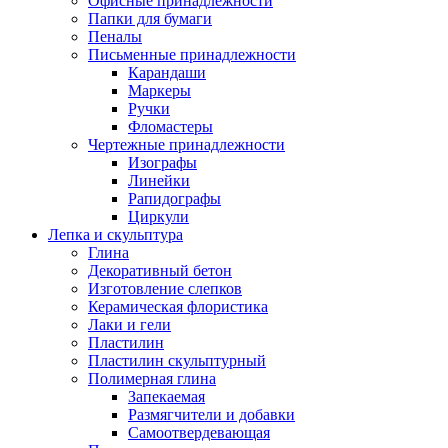
Офисные принадлежности
Папки для бумаги
Пеналы
Письменные принадлежности
Карандаши
Маркеры
Ручки
Фломастеры
Чертежные принадлежности
Изографы
Линейки
Рапидографы
Циркули
Лепка и скульптура
Глина
Декоративный бетон
Изготовление слепков
Керамическая флористика
Лаки и гели
Пластилин
Пластилин скульптурный
Полимерная глина
Запекаемая
Размягчители и добавки
Самоотвердевающая