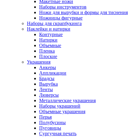
Макетные ножи
Наборы инструментов
Ножи для вырубки и формы для тиснения
Ножницы фигурные
Наборы для скрапбукинга
Наклейки и натирки
Контурные
Натирки
Объемные
Пленка
Плоские
Украшения
Анкеры
Аппликации
Брадсы
Вырубка
Ленты
Люверсы
Металлические украшения
Наборы украшений
Объемные украшения
Перья
Полубусины
Пуговицы
Сургучная печать