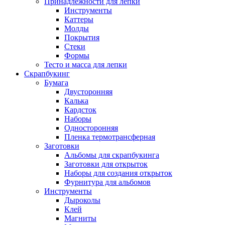
Принадлежности для лепки
Инструменты
Каттеры
Молды
Покрытия
Стеки
Формы
Тесто и масса для лепки
Скрапбукинг
Бумага
Двусторонняя
Калька
Кардсток
Наборы
Односторонняя
Пленка термотрансферная
Заготовки
Альбомы для скрапбукинга
Заготовки для открыток
Наборы для создания открыток
Фурнитура для альбомов
Инструменты
Дыроколы
Клей
Магниты