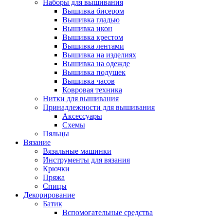
Наборы для вышивания
Вышивка бисером
Вышивка гладью
Вышивка икон
Вышивка крестом
Вышивка лентами
Вышивка на изделиях
Вышивка на одежде
Вышивка подушек
Вышивка часов
Ковровая техника
Нитки для вышивания
Принадлежности для вышивания
Аксессуары
Схемы
Пяльцы
Вязание
Вязальные машинки
Инструменты для вязания
Крючки
Пряжа
Спицы
Декорирование
Батик
Вспомогательные средства