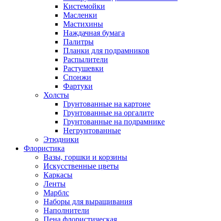
Кистемойки
Масленки
Мастихины
Наждачная бумага
Палитры
Планки для подрамников
Распылители
Растушевки
Спонжи
Фартуки
Холсты
Грунтованные на картоне
Грунтованные на оргалите
Грунтованные на подрамнике
Негрунтованные
Этюдники
Флористика
Вазы, горшки и корзины
Искусственные цветы
Каркасы
Ленты
Марблс
Наборы для выращивания
Наполнители
Пена флористическая