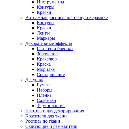
Инструменты
Контуры
Краски
Витражная роспись по стеклу и керамике
Контуры
Краски
Ленты
Маркеры
Декоративные эффекты
Глиттер и блестки
Золочение
Кракелюр
Краска
Морилка
Состаривание
Декупаж
Бумага
Наборы
Пленка
Салфетки
Термопластик
Заготовки для декорирования
Красители для ткани
Роспись по ткани
Связующие и разбавители