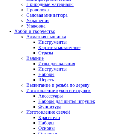
Природные материалы
Проволока
Садовая миниатюра
Украшения
Упаковка
Хобби и творчество
Алмазная вышивка
Инструменты
Картины мозаичные
Стразы
Валяние
Иглы для валяния
Инструменты
Наборы
Шерсть
Выжигание и резьба по дереву
Изготовление кукол и игрушек
Аксессуары
Наборы для шитья игрушек
Фурнитура
Изготовление свечей
Красители
Наборы
Основы
Отдушки