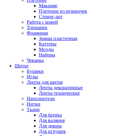
Плетение
Макраме
Плетение из резиночек
Стринг-арт
Работа с кожей
Топиарии
Фоамиран
Замша пластичная
Каттеры
Молды
Наборы
Чеканка
Шитье
Булавки
Иглы
Ленты для шитья
Ленты декоративные
Ленты технические
Наполнители
Нитки
Ткани
Для батика
Для валяния
Для декора
Для игрушек