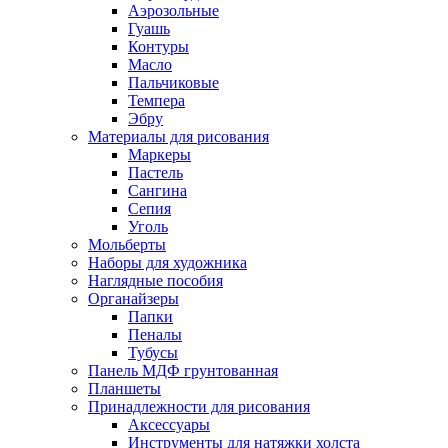
Аэрозольные
Гуашь
Контуры
Масло
Пальчиковые
Темпера
Эбру
Материалы для рисования
Маркеры
Пастель
Сангина
Сепия
Уголь
Мольберты
Наборы для художника
Наглядные пособия
Органайзеры
Папки
Пеналы
Тубусы
Панель МДФ грунтованная
Планшеты
Принадлежности для рисования
Аксессуары
Инструменты для натяжки холста