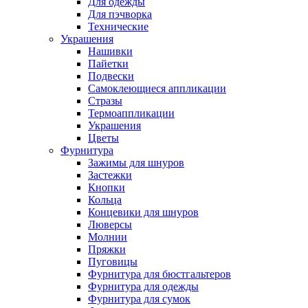
Для одежды
Для пэчворка
Технические
Украшения
Нашивки
Пайетки
Подвески
Самоклеющиеся аппликации
Стразы
Термоаппликации
Украшения
Цветы
Фурнитура
Зажимы для шнуров
Застежки
Кнопки
Кольца
Концевики для шнуров
Люверсы
Молнии
Пряжки
Пуговицы
Фурнитура для бюстгальтеров
Фурнитура для одежды
Фурнитура для сумок