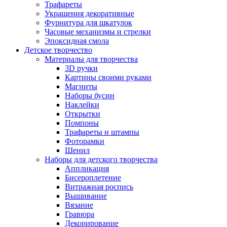
Трафареты
Украшения декоративные
Фурнитура для шкатулок
Часовые механизмы и стрелки
Эпоксидная смола
Детское творчество
Материалы для творчества
3D ручки
Картины своими руками
Магниты
Наборы бусин
Наклейки
Открытки
Помпоны
Трафареты и штампы
Фоторамки
Шенил
Наборы для детского творчества
Аппликация
Бисероплетение
Витражная роспись
Вышивание
Вязание
Гравюра
Декорирование