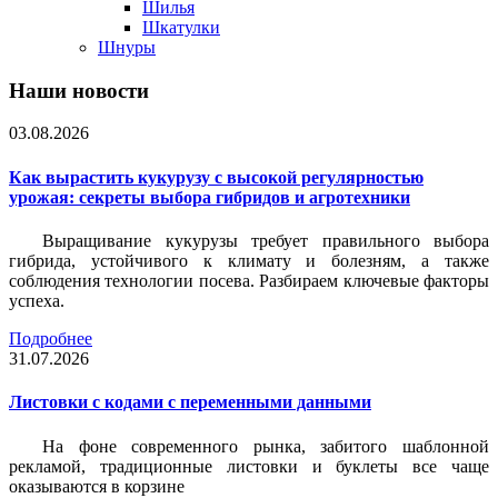
Шилья
Шкатулки
Шнуры
Наши новости
03.08.2026
Как вырастить кукурузу с высокой регулярностью
урожая: секреты выбора гибридов и агротехники
Выращивание кукурузы требует правильного выбора
гибрида, устойчивого к климату и болезням, а также
соблюдения технологии посева. Разбираем ключевые факторы
успеха.
Подробнее
31.07.2026
Листовки c кодами с переменными данными
На фоне современного рынка, забитого шаблонной
рекламой, традиционные листовки и буклеты все чаще
оказываются в корзине