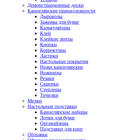
Демонстрационные доски
Канцелярские принадлежности
Дыроколы
Зажимы для бумаг
Калькуляторы
Клей
Клейкие ленты
Кнопки
Корректоры
Ластики
Настольные покрытия
Ножи канцелярские
Ножницы
Резаки
Скрепки
Степлеры
Точилки
Мелки
Настольные подставки
Канцелярские наборы
Лотки для бумаг
Органайзеры
Подставки для книг
Обложки