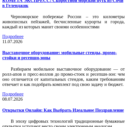
КОМЕТА ЭКСПРЕСС: Скоростной морской путь из Сочи
в Геленджик
Черноморское побережье России – это километры
живописных пейзажей, бесчисленные курорты и города,
каждый из которых манит своими особенностями
Подробнее
11.07.2026
Выставочное оборудование: мобильные стенды, промо-
стойки и ресепшн-зоны
Разбираем мобильное выставочное оборудование — от
ролл-апов и пресс-воллов до промо-стоек и ресепшн-зон: чем
оно отличается от капитальных стендов, каким требованиям
отвечает и как подобрать комплект под свою задачу и бюджет.
Подробнее
08.07.2026
Открытки Онлайн: Как Выбрать Идеальное Поздравление
В эпоху цифровых технологий традиционные бумажные
открытки уступают место своим электронным аналогам