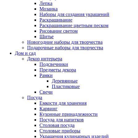
Лепка
Мозаика
Наборы для создания украшений
Раскрашивание
Раскрашивание цветным песком
Рисование светом
Шитье
Новогодние наборы для творчества
Подарочные наборы для творчества
Дом и сад
Декор интерьера
Подсвечники
Предметы декора
Рамки
Деревянные
Пластиковые
Свечи
Посуда
Емкости для хранения
Карвинг
Кухонные принадлежности
Посуда для напитков
Столовая посуда
Столовые приборы
Украшения кулинарных изделий