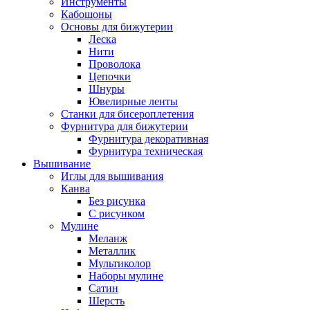
Инструменты
Кабошоны
Основы для бижутерии
Леска
Нити
Проволока
Цепочки
Шнуры
Ювелирные ленты
Станки для бисероплетения
Фурнитура для бижутерии
Фурнитура декоративная
Фурнитура техническая
Вышивание
Иглы для вышивания
Канва
Без рисунка
С рисунком
Мулине
Меланж
Металлик
Мультиколор
Наборы мулине
Сатин
Шерсть