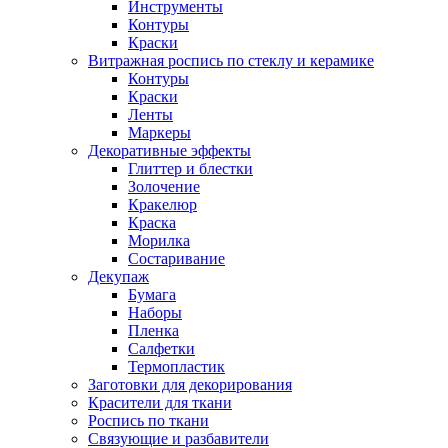
Инструменты
Контуры
Краски
Витражная роспись по стеклу и керамике
Контуры
Краски
Ленты
Маркеры
Декоративные эффекты
Глиттер и блестки
Золочение
Кракелюр
Краска
Морилка
Состаривание
Декупаж
Бумага
Наборы
Пленка
Салфетки
Термопластик
Заготовки для декорирования
Красители для ткани
Роспись по ткани
Связующие и разбавители