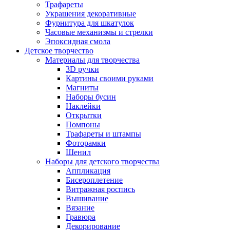
Трафареты
Украшения декоративные
Фурнитура для шкатулок
Часовые механизмы и стрелки
Эпоксидная смола
Детское творчество
Материалы для творчества
3D ручки
Картины своими руками
Магниты
Наборы бусин
Наклейки
Открытки
Помпоны
Трафареты и штампы
Фоторамки
Шенил
Наборы для детского творчества
Аппликация
Бисероплетение
Витражная роспись
Вышивание
Вязание
Гравюра
Декорирование