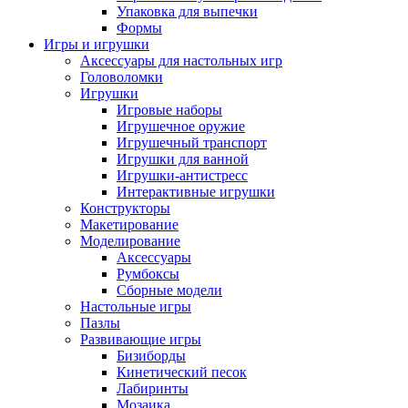
Упаковка для выпечки
Формы
Игры и игрушки
Аксессуары для настольных игр
Головоломки
Игрушки
Игровые наборы
Игрушечное оружие
Игрушечный транспорт
Игрушки для ванной
Игрушки-антистресс
Интерактивные игрушки
Конструкторы
Макетирование
Моделирование
Аксессуары
Румбоксы
Сборные модели
Настольные игры
Пазлы
Развивающие игры
Бизиборды
Кинетический песок
Лабиринты
Мозаика