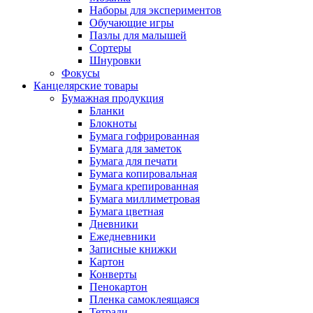
Наборы для экспериментов
Обучающие игры
Пазлы для малышей
Сортеры
Шнуровки
Фокусы
Канцелярские товары
Бумажная продукция
Бланки
Блокноты
Бумага гофрированная
Бумага для заметок
Бумага для печати
Бумага копировальная
Бумага крепированная
Бумага миллиметровая
Бумага цветная
Дневники
Ежедневники
Записные книжки
Картон
Конверты
Пенокартон
Пленка самоклеящаяся
Тетради