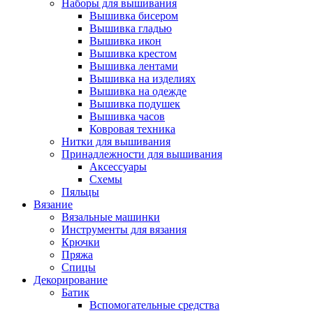
Наборы для вышивания
Вышивка бисером
Вышивка гладью
Вышивка икон
Вышивка крестом
Вышивка лентами
Вышивка на изделиях
Вышивка на одежде
Вышивка подушек
Вышивка часов
Ковровая техника
Нитки для вышивания
Принадлежности для вышивания
Аксессуары
Схемы
Пяльцы
Вязание
Вязальные машинки
Инструменты для вязания
Крючки
Пряжа
Спицы
Декорирование
Батик
Вспомогательные средства