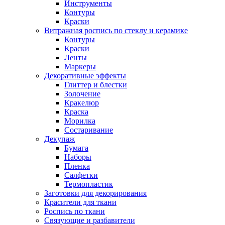
Инструменты
Контуры
Краски
Витражная роспись по стеклу и керамике
Контуры
Краски
Ленты
Маркеры
Декоративные эффекты
Глиттер и блестки
Золочение
Кракелюр
Краска
Морилка
Состаривание
Декупаж
Бумага
Наборы
Пленка
Салфетки
Термопластик
Заготовки для декорирования
Красители для ткани
Роспись по ткани
Связующие и разбавители