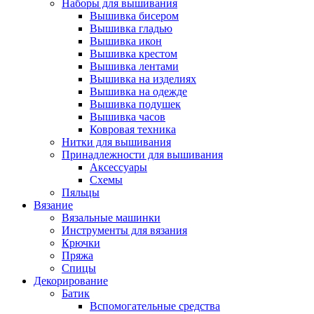
Наборы для вышивания
Вышивка бисером
Вышивка гладью
Вышивка икон
Вышивка крестом
Вышивка лентами
Вышивка на изделиях
Вышивка на одежде
Вышивка подушек
Вышивка часов
Ковровая техника
Нитки для вышивания
Принадлежности для вышивания
Аксессуары
Схемы
Пяльцы
Вязание
Вязальные машинки
Инструменты для вязания
Крючки
Пряжа
Спицы
Декорирование
Батик
Вспомогательные средства