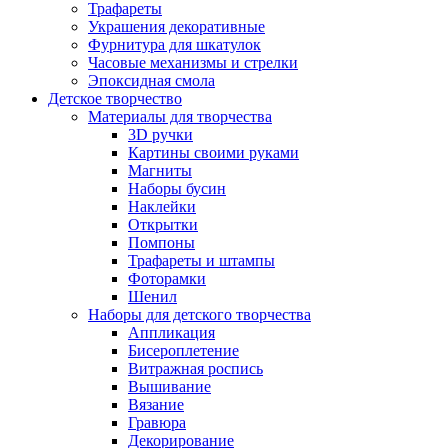
Трафареты
Украшения декоративные
Фурнитура для шкатулок
Часовые механизмы и стрелки
Эпоксидная смола
Детское творчество
Материалы для творчества
3D ручки
Картины своими руками
Магниты
Наборы бусин
Наклейки
Открытки
Помпоны
Трафареты и штампы
Фоторамки
Шенил
Наборы для детского творчества
Аппликация
Бисероплетение
Витражная роспись
Вышивание
Вязание
Гравюра
Декорирование