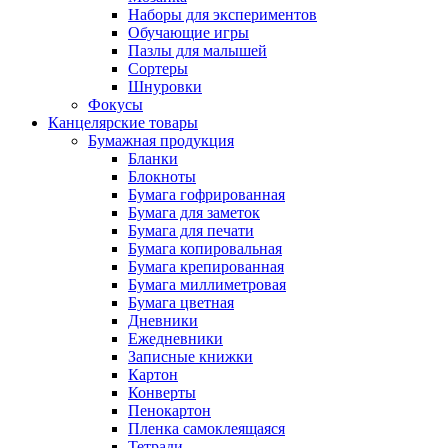
Наборы для экспериментов
Обучающие игры
Пазлы для малышей
Сортеры
Шнуровки
Фокусы
Канцелярские товары
Бумажная продукция
Бланки
Блокноты
Бумага гофрированная
Бумага для заметок
Бумага для печати
Бумага копировальная
Бумага крепированная
Бумага миллиметровая
Бумага цветная
Дневники
Ежедневники
Записные книжки
Картон
Конверты
Пенокартон
Пленка самоклеящаяся
Тетради