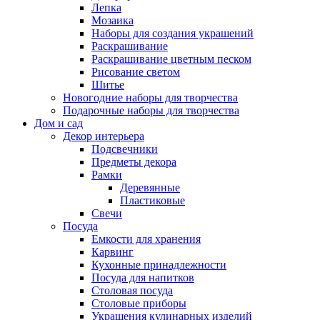
Лепка
Мозаика
Наборы для создания украшений
Раскрашивание
Раскрашивание цветным песком
Рисование светом
Шитье
Новогодние наборы для творчества
Подарочные наборы для творчества
Дом и сад
Декор интерьера
Подсвечники
Предметы декора
Рамки
Деревянные
Пластиковые
Свечи
Посуда
Емкости для хранения
Карвинг
Кухонные принадлежности
Посуда для напитков
Столовая посуда
Столовые приборы
Украшения кулинарных изделий