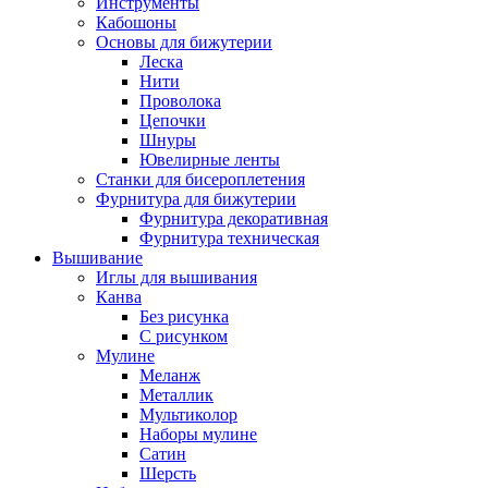
Инструменты
Кабошоны
Основы для бижутерии
Леска
Нити
Проволока
Цепочки
Шнуры
Ювелирные ленты
Станки для бисероплетения
Фурнитура для бижутерии
Фурнитура декоративная
Фурнитура техническая
Вышивание
Иглы для вышивания
Канва
Без рисунка
С рисунком
Мулине
Меланж
Металлик
Мультиколор
Наборы мулине
Сатин
Шерсть