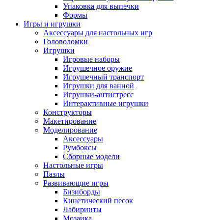
Упаковка для выпечки
Формы
Игры и игрушки
Аксессуары для настольных игр
Головоломки
Игрушки
Игровые наборы
Игрушечное оружие
Игрушечный транспорт
Игрушки для ванной
Игрушки-антистресс
Интерактивные игрушки
Конструкторы
Макетирование
Моделирование
Аксессуары
Румбоксы
Сборные модели
Настольные игры
Пазлы
Развивающие игры
Бизиборды
Кинетический песок
Лабиринты
Мозаика