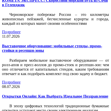
КОМЕТА ЭКСПРЕСС: Скоростной морской путь из Сочи
в Геленджик
Черноморское побережье России – это километры
живописных пейзажей, бесчисленные курорты и города,
каждый из которых манит своими особенностями
Подробнее
11.07.2026
Выставочное оборудование: мобильные стенды, промо-
стойки и ресепшн-зоны
Разбираем мобильное выставочное оборудование — от
ролл-апов и пресс-воллов до промо-стоек и ресепшн-зон: чем
оно отличается от капитальных стендов, каким требованиям
отвечает и как подобрать комплект под свою задачу и бюджет.
Подробнее
08.07.2026
Открытки Онлайн: Как Выбрать Идеальное Поздравление
В эпоху цифровых технологий традиционные бумажные
открытки уступают место своим электронным аналогам