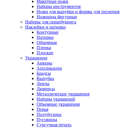
Макетные ножи
Наборы инструментов
Ножи для вырубки и формы для тиснения
Ножницы фигурные
Наборы для скрапбукинга
Наклейки и натирки
Контурные
Натирки
Объемные
Пленка
Плоские
Украшения
Анкеры
Аппликации
Брадсы
Вырубка
Ленты
Люверсы
Металлические украшения
Наборы украшений
Объемные украшения
Перья
Полубусины
Пуговицы
Сургучная печать