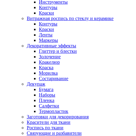
Инструменты
Контуры
Краски
Витражная роспись по стеклу и керамике
Контуры
Краски
Ленты
Маркеры
Декоративные эффекты
Глиттер и блестки
Золочение
Кракелюр
Краска
Морилка
Состаривание
Декупаж
Бумага
Наборы
Пленка
Салфетки
Термопластик
Заготовки для декорирования
Красители для ткани
Роспись по ткани
Связующие и разбавители