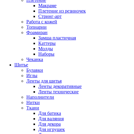
Плетение
Макраме
Плетение из резиночек
Стринг-арт
Работа с кожей
Топиарии
Фоамиран
Замша пластичная
Каттеры
Молды
Наборы
Чеканка
Шитье
Булавки
Иглы
Ленты для шитья
Ленты декоративные
Ленты технические
Наполнители
Нитки
Ткани
Для батика
Для валяния
Для декора
Для игрушек