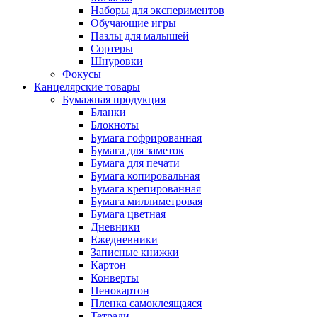
Наборы для экспериментов
Обучающие игры
Пазлы для малышей
Сортеры
Шнуровки
Фокусы
Канцелярские товары
Бумажная продукция
Бланки
Блокноты
Бумага гофрированная
Бумага для заметок
Бумага для печати
Бумага копировальная
Бумага крепированная
Бумага миллиметровая
Бумага цветная
Дневники
Ежедневники
Записные книжки
Картон
Конверты
Пенокартон
Пленка самоклеящаяся
Тетради