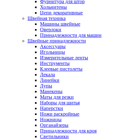
Фурнитура для штор
Хольнитены
Цепи декоративные
Швейная техника
Машины швейные
Оверлоки
Принадлежности для машин
Швейные принадлежности
Аксессуары
Игольницы
Измерительные ленты
Инструменты
Клеевые пистолеты
Лекала
Линейки
Лупы
Манекены
Маты для резки
Наборы для шитья
Наперстки
Ножи раскройные
Ножницы
Органайзеры
Принадлежности для кроя
Светильники