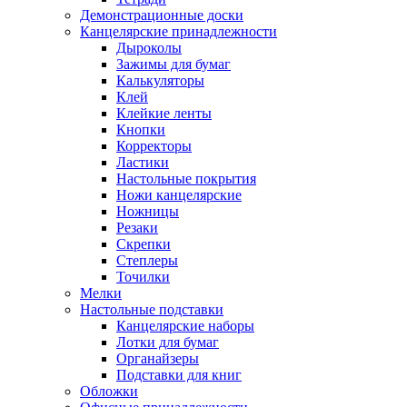
Демонстрационные доски
Канцелярские принадлежности
Дыроколы
Зажимы для бумаг
Калькуляторы
Клей
Клейкие ленты
Кнопки
Корректоры
Ластики
Настольные покрытия
Ножи канцелярские
Ножницы
Резаки
Скрепки
Степлеры
Точилки
Мелки
Настольные подставки
Канцелярские наборы
Лотки для бумаг
Органайзеры
Подставки для книг
Обложки