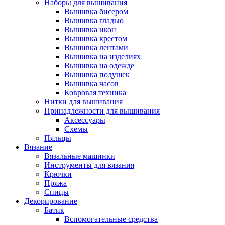
Наборы для вышивания
Вышивка бисером
Вышивка гладью
Вышивка икон
Вышивка крестом
Вышивка лентами
Вышивка на изделиях
Вышивка на одежде
Вышивка подушек
Вышивка часов
Ковровая техника
Нитки для вышивания
Принадлежности для вышивания
Аксессуары
Схемы
Пяльцы
Вязание
Вязальные машинки
Инструменты для вязания
Крючки
Пряжа
Спицы
Декорирование
Батик
Вспомогательные средства