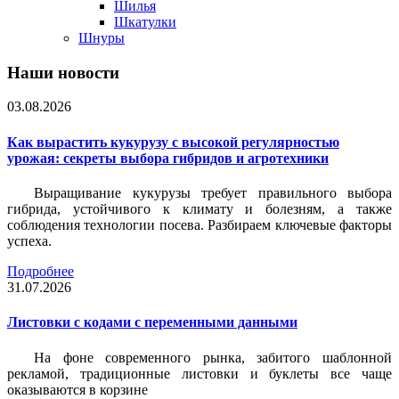
Шилья
Шкатулки
Шнуры
Наши новости
03.08.2026
Как вырастить кукурузу с высокой регулярностью
урожая: секреты выбора гибридов и агротехники
Выращивание кукурузы требует правильного выбора
гибрида, устойчивого к климату и болезням, а также
соблюдения технологии посева. Разбираем ключевые факторы
успеха.
Подробнее
31.07.2026
Листовки c кодами с переменными данными
На фоне современного рынка, забитого шаблонной
рекламой, традиционные листовки и буклеты все чаще
оказываются в корзине