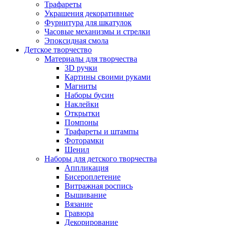
Трафареты
Украшения декоративные
Фурнитура для шкатулок
Часовые механизмы и стрелки
Эпоксидная смола
Детское творчество
Материалы для творчества
3D ручки
Картины своими руками
Магниты
Наборы бусин
Наклейки
Открытки
Помпоны
Трафареты и штампы
Фоторамки
Шенил
Наборы для детского творчества
Аппликация
Бисероплетение
Витражная роспись
Вышивание
Вязание
Гравюра
Декорирование