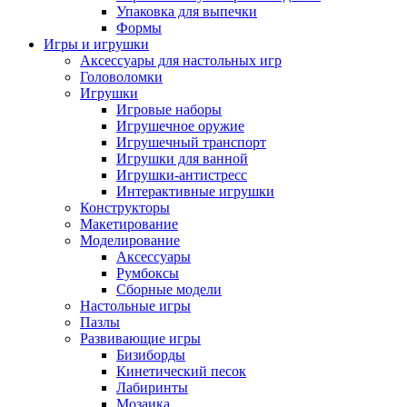
Упаковка для выпечки
Формы
Игры и игрушки
Аксессуары для настольных игр
Головоломки
Игрушки
Игровые наборы
Игрушечное оружие
Игрушечный транспорт
Игрушки для ванной
Игрушки-антистресс
Интерактивные игрушки
Конструкторы
Макетирование
Моделирование
Аксессуары
Румбоксы
Сборные модели
Настольные игры
Пазлы
Развивающие игры
Бизиборды
Кинетический песок
Лабиринты
Мозаика