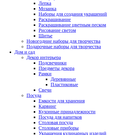
Лепка
Мозаика
Наборы для создания украшений
Раскрашивание
Раскрашивание цветным песком
Рисование светом
Шитье
Новогодние наборы для творчества
Подарочные наборы для творчества
Дом и сад
Декор интерьера
Подсвечники
Предметы декора
Рамки
Деревянные
Пластиковые
Свечи
Посуда
Емкости для хранения
Карвинг
Кухонные принадлежности
Посуда для напитков
Столовая посуда
Столовые приборы
Украшения кулинарных изделий