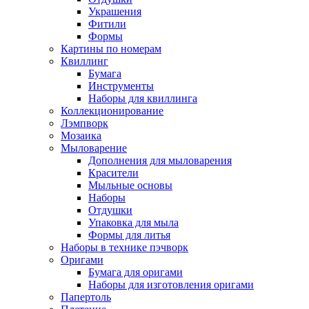
Украшения
Фитили
Формы
Картины по номерам
Квиллинг
Бумага
Инструменты
Наборы для квиллинга
Коллекционирование
Лэмпворк
Мозаика
Мыловарение
Дополнения для мыловарения
Красители
Мыльные основы
Наборы
Отдушки
Упаковка для мыла
Формы для литья
Наборы в технике пэчворк
Оригами
Бумага для оригами
Наборы для изготовления оригами
Папертоль