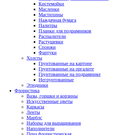
Кистемойки
Масленки
Мастихины
Наждачная бумага
Палитры
Планки для подрамников
Распылители
Растушевки
Спонжи
Фартуки
Холсты
Грунтованные на картоне
Грунтованные на оргалите
Грунтованные на подрамнике
Негрунтованные
Этюдники
Флористика
Вазы, горшки и корзины
Искусственные цветы
Каркасы
Ленты
Марблс
Наборы для выращивания
Наполнители
Пена флористическая