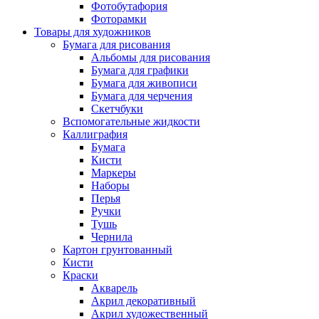
Фотобутафория
Фоторамки
Товары для художников
Бумага для рисования
Альбомы для рисования
Бумага для графики
Бумага для живописи
Бумага для черчения
Скетчбуки
Вспомогательные жидкости
Каллиграфия
Бумага
Кисти
Маркеры
Наборы
Перья
Ручки
Тушь
Чернила
Картон грунтованный
Кисти
Краски
Акварель
Акрил декоративный
Акрил художественный