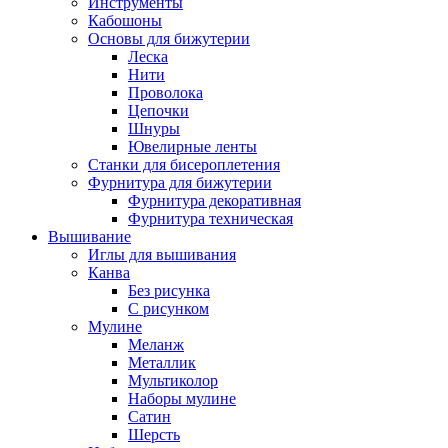
Инструменты
Кабошоны
Основы для бижутерии
Леска
Нити
Проволока
Цепочки
Шнуры
Ювелирные ленты
Станки для бисероплетения
Фурнитура для бижутерии
Фурнитура декоративная
Фурнитура техническая
Вышивание
Иглы для вышивания
Канва
Без рисунка
С рисунком
Мулине
Меланж
Металлик
Мультиколор
Наборы мулине
Сатин
Шерсть