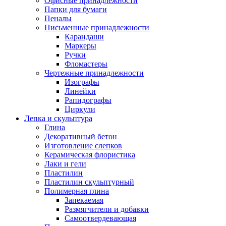
Офисные принадлежности
Папки для бумаги
Пеналы
Письменные принадлежности
Карандаши
Маркеры
Ручки
Фломастеры
Чертежные принадлежности
Изографы
Линейки
Рапидографы
Циркули
Лепка и скульптура
Глина
Декоративный бетон
Изготовление слепков
Керамическая флористика
Лаки и гели
Пластилин
Пластилин скульптурный
Полимерная глина
Запекаемая
Размягчители и добавки
Самоотвердевающая