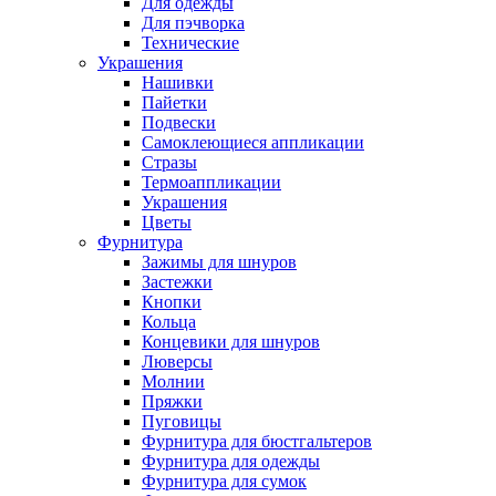
Для одежды
Для пэчворка
Технические
Украшения
Нашивки
Пайетки
Подвески
Самоклеющиеся аппликации
Стразы
Термоаппликации
Украшения
Цветы
Фурнитура
Зажимы для шнуров
Застежки
Кнопки
Кольца
Концевики для шнуров
Люверсы
Молнии
Пряжки
Пуговицы
Фурнитура для бюстгальтеров
Фурнитура для одежды
Фурнитура для сумок