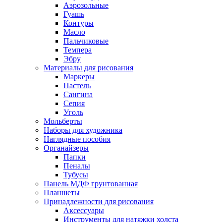
Аэрозольные
Гуашь
Контуры
Масло
Пальчиковые
Темпера
Эбру
Материалы для рисования
Маркеры
Пастель
Сангина
Сепия
Уголь
Мольберты
Наборы для художника
Наглядные пособия
Органайзеры
Папки
Пеналы
Тубусы
Панель МДФ грунтованная
Планшеты
Принадлежности для рисования
Аксессуары
Инструменты для натяжки холста