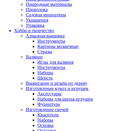
Природные материалы
Проволока
Садовая миниатюра
Украшения
Упаковка
Хобби и творчество
Алмазная вышивка
Инструменты
Картины мозаичные
Стразы
Валяние
Иглы для валяния
Инструменты
Наборы
Шерсть
Выжигание и резьба по дереву
Изготовление кукол и игрушек
Аксессуары
Наборы для шитья игрушек
Фурнитура
Изготовление свечей
Красители
Наборы
Основы
Отдушки