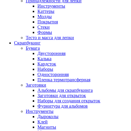
Принадлежности для лепки
Инструменты
Каттеры
Молды
Покрытия
Стеки
Формы
Тесто и масса для лепки
Скрапбукинг
Бумага
Двусторонняя
Калька
Кардсток
Наборы
Односторонняя
Пленка термотрансферная
Заготовки
Альбомы для скрапбукинга
Заготовки для открыток
Наборы для создания открыток
Фурнитура для альбомов
Инструменты
Дыроколы
Клей
Магниты