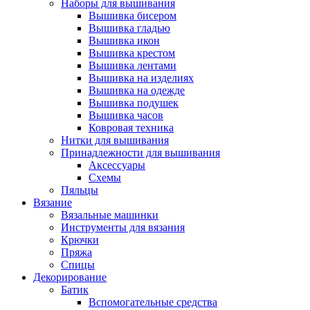
Наборы для вышивания
Вышивка бисером
Вышивка гладью
Вышивка икон
Вышивка крестом
Вышивка лентами
Вышивка на изделиях
Вышивка на одежде
Вышивка подушек
Вышивка часов
Ковровая техника
Нитки для вышивания
Принадлежности для вышивания
Аксессуары
Схемы
Пяльцы
Вязание
Вязальные машинки
Инструменты для вязания
Крючки
Пряжа
Спицы
Декорирование
Батик
Вспомогательные средства