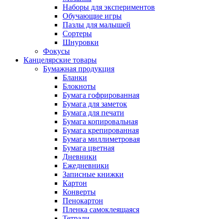
Наборы для экспериментов
Обучающие игры
Пазлы для малышей
Сортеры
Шнуровки
Фокусы
Канцелярские товары
Бумажная продукция
Бланки
Блокноты
Бумага гофрированная
Бумага для заметок
Бумага для печати
Бумага копировальная
Бумага крепированная
Бумага миллиметровая
Бумага цветная
Дневники
Ежедневники
Записные книжки
Картон
Конверты
Пенокартон
Пленка самоклеящаяся
Тетради