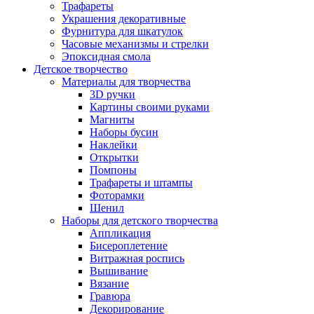
Трафареты
Украшения декоративные
Фурнитура для шкатулок
Часовые механизмы и стрелки
Эпоксидная смола
Детское творчество
Материалы для творчества
3D ручки
Картины своими руками
Магниты
Наборы бусин
Наклейки
Открытки
Помпоны
Трафареты и штампы
Фоторамки
Шенил
Наборы для детского творчества
Аппликация
Бисероплетение
Витражная роспись
Вышивание
Вязание
Гравюра
Декорирование