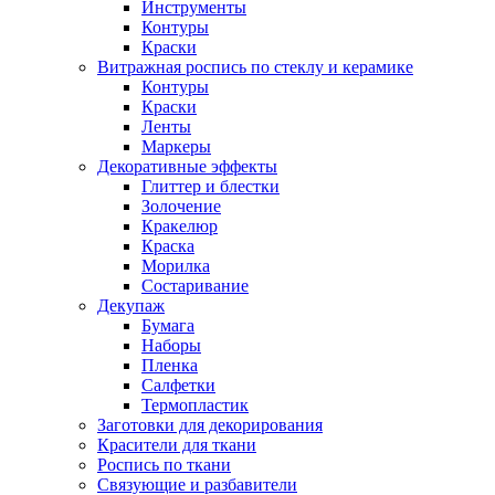
Инструменты
Контуры
Краски
Витражная роспись по стеклу и керамике
Контуры
Краски
Ленты
Маркеры
Декоративные эффекты
Глиттер и блестки
Золочение
Кракелюр
Краска
Морилка
Состаривание
Декупаж
Бумага
Наборы
Пленка
Салфетки
Термопластик
Заготовки для декорирования
Красители для ткани
Роспись по ткани
Связующие и разбавители