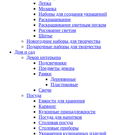
Лепка
Мозаика
Наборы для создания украшений
Раскрашивание
Раскрашивание цветным песком
Рисование светом
Шитье
Новогодние наборы для творчества
Подарочные наборы для творчества
Дом и сад
Декор интерьера
Подсвечники
Предметы декора
Рамки
Деревянные
Пластиковые
Свечи
Посуда
Емкости для хранения
Карвинг
Кухонные принадлежности
Посуда для напитков
Столовая посуда
Столовые приборы
Украшения кулинарных изделий