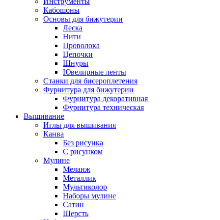
Инструменты
Кабошоны
Основы для бижутерии
Леска
Нити
Проволока
Цепочки
Шнуры
Ювелирные ленты
Станки для бисероплетения
Фурнитура для бижутерии
Фурнитура декоративная
Фурнитура техническая
Вышивание
Иглы для вышивания
Канва
Без рисунка
С рисунком
Мулине
Меланж
Металлик
Мультиколор
Наборы мулине
Сатин
Шерсть