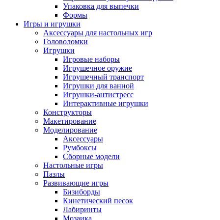
Упаковка для выпечки
Формы
Игры и игрушки
Аксессуары для настольных игр
Головоломки
Игрушки
Игровые наборы
Игрушечное оружие
Игрушечный транспорт
Игрушки для ванной
Игрушки-антистресс
Интерактивные игрушки
Конструкторы
Макетирование
Моделирование
Аксессуары
Румбоксы
Сборные модели
Настольные игры
Пазлы
Развивающие игры
Бизиборды
Кинетический песок
Лабиринты
Мозаика