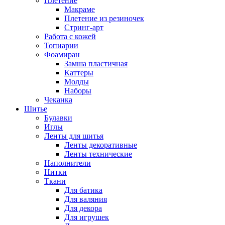
Плетение
Макраме
Плетение из резиночек
Стринг-арт
Работа с кожей
Топиарии
Фоамиран
Замша пластичная
Каттеры
Молды
Наборы
Чеканка
Шитье
Булавки
Иглы
Ленты для шитья
Ленты декоративные
Ленты технические
Наполнители
Нитки
Ткани
Для батика
Для валяния
Для декора
Для игрушек