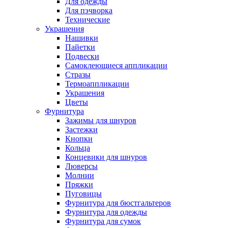
Для одежды
Для пэчворка
Технические
Украшения
Нашивки
Пайетки
Подвески
Самоклеющиеся аппликации
Стразы
Термоаппликации
Украшения
Цветы
Фурнитура
Зажимы для шнуров
Застежки
Кнопки
Кольца
Концевики для шнуров
Люверсы
Молнии
Пряжки
Пуговицы
Фурнитура для бюстгальтеров
Фурнитура для одежды
Фурнитура для сумок