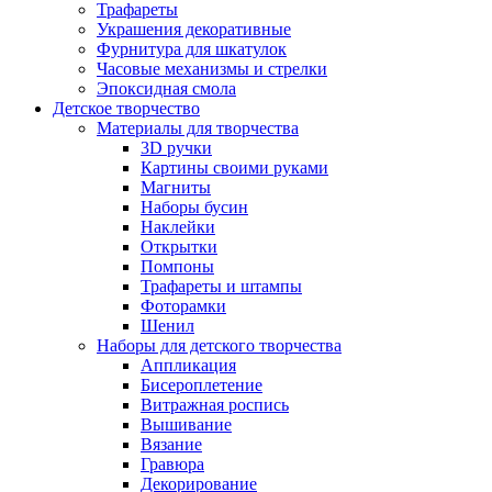
Трафареты
Украшения декоративные
Фурнитура для шкатулок
Часовые механизмы и стрелки
Эпоксидная смола
Детское творчество
Материалы для творчества
3D ручки
Картины своими руками
Магниты
Наборы бусин
Наклейки
Открытки
Помпоны
Трафареты и штампы
Фоторамки
Шенил
Наборы для детского творчества
Аппликация
Бисероплетение
Витражная роспись
Вышивание
Вязание
Гравюра
Декорирование