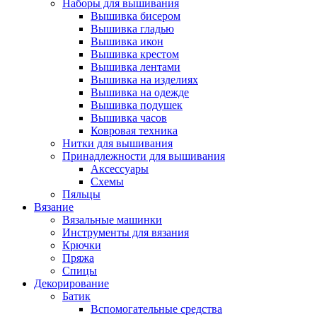
Наборы для вышивания
Вышивка бисером
Вышивка гладью
Вышивка икон
Вышивка крестом
Вышивка лентами
Вышивка на изделиях
Вышивка на одежде
Вышивка подушек
Вышивка часов
Ковровая техника
Нитки для вышивания
Принадлежности для вышивания
Аксессуары
Схемы
Пяльцы
Вязание
Вязальные машинки
Инструменты для вязания
Крючки
Пряжа
Спицы
Декорирование
Батик
Вспомогательные средства