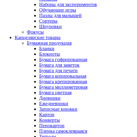
Наборы для экспериментов
Обучающие игры
Пазлы для малышей
Сортеры
Шнуровки
Фокусы
Канцелярские товары
Бумажная продукция
Бланки
Блокноты
Бумага гофрированная
Бумага для заметок
Бумага для печати
Бумага копировальная
Бумага крепированная
Бумага миллиметровая
Бумага цветная
Дневники
Ежедневники
Записные книжки
Картон
Конверты
Пенокартон
Пленка самоклеящаяся
Тетради