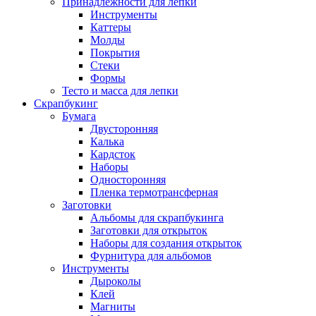
Принадлежности для лепки
Инструменты
Каттеры
Молды
Покрытия
Стеки
Формы
Тесто и масса для лепки
Скрапбукинг
Бумага
Двусторонняя
Калька
Кардсток
Наборы
Односторонняя
Пленка термотрансферная
Заготовки
Альбомы для скрапбукинга
Заготовки для открыток
Наборы для создания открыток
Фурнитура для альбомов
Инструменты
Дыроколы
Клей
Магниты