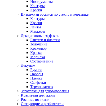
Инструменты
Контуры
Краски
Витражная роспись по стеклу и керамике
Контуры
Краски
Ленты
Маркеры
Декоративные эффекты
Глиттер и блестки
Золочение
Кракелюр
Краска
Морилка
Состаривание
Декупаж
Бумага
Наборы
Пленка
Салфетки
Термопластик
Заготовки для декорирования
Красители для ткани
Роспись по ткани
Связующие и разбавители