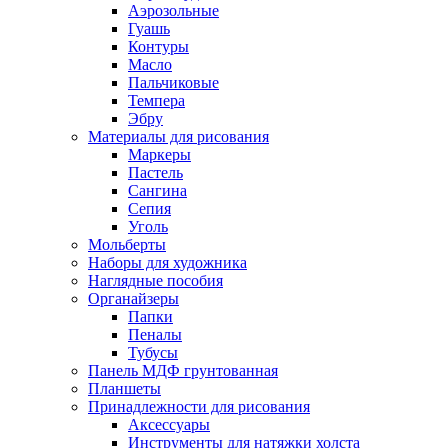
Аэрозольные
Гуашь
Контуры
Масло
Пальчиковые
Темпера
Эбру
Материалы для рисования
Маркеры
Пастель
Сангина
Сепия
Уголь
Мольберты
Наборы для художника
Наглядные пособия
Органайзеры
Папки
Пеналы
Тубусы
Панель МДФ грунтованная
Планшеты
Принадлежности для рисования
Аксессуары
Инструменты для натяжки холста