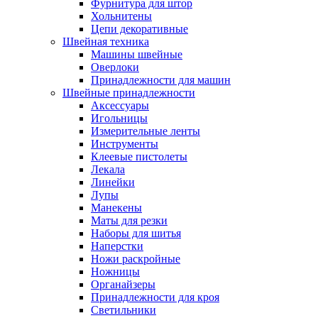
Фурнитура для штор
Хольнитены
Цепи декоративные
Швейная техника
Машины швейные
Оверлоки
Принадлежности для машин
Швейные принадлежности
Аксессуары
Игольницы
Измерительные ленты
Инструменты
Клеевые пистолеты
Лекала
Линейки
Лупы
Манекены
Маты для резки
Наборы для шитья
Наперстки
Ножи раскройные
Ножницы
Органайзеры
Принадлежности для кроя
Светильники