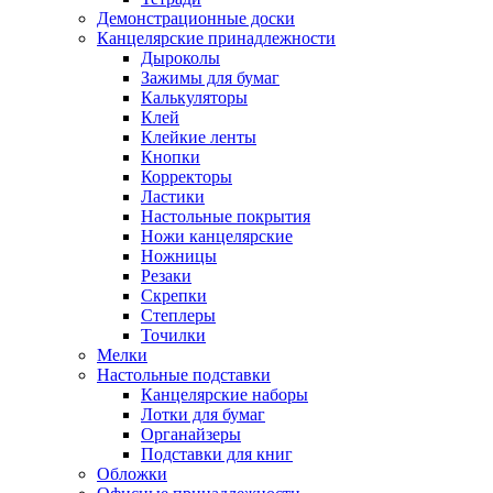
Демонстрационные доски
Канцелярские принадлежности
Дыроколы
Зажимы для бумаг
Калькуляторы
Клей
Клейкие ленты
Кнопки
Корректоры
Ластики
Настольные покрытия
Ножи канцелярские
Ножницы
Резаки
Скрепки
Степлеры
Точилки
Мелки
Настольные подставки
Канцелярские наборы
Лотки для бумаг
Органайзеры
Подставки для книг
Обложки