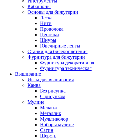
Инструменты
Кабошоны
Основы для бижутерии
Леска
Нити
Проволока
Цепочки
Шнуры
Ювелирные ленты
Станки для бисероплетения
Фурнитура для бижутерии
Фурнитура декоративная
Фурнитура техническая
Вышивание
Иглы для вышивания
Канва
Без рисунка
С рисунком
Мулине
Меланж
Металлик
Мультиколор
Наборы мулине
Сатин
Шерсть