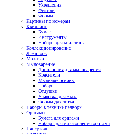
Украшения
Фитили
Формы
Картины по номерам
Квиллинг
Бумага
Инструменты
Наборы для квиллинга
Коллекционирование
Лэмпворк
Мозаика
Мыловарение
Дополнения для мыловарения
Красители
Мыльные основы
Наборы
Отдушки
Упаковка для мыла
Формы для литья
Наборы в технике пэчворк
Оригами
Бумага для оригами
Наборы для изготовления оригами
Папертоль