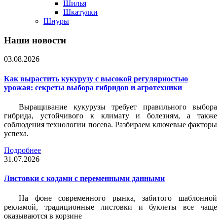
Шилья
Шкатулки
Шнуры
Наши новости
03.08.2026
Как вырастить кукурузу с высокой регулярностью
урожая: секреты выбора гибридов и агротехники
Выращивание кукурузы требует правильного выбора
гибрида, устойчивого к климату и болезням, а также
соблюдения технологии посева. Разбираем ключевые факторы
успеха.
Подробнее
31.07.2026
Листовки c кодами с переменными данными
На фоне современного рынка, забитого шаблонной
рекламой, традиционные листовки и буклеты все чаще
оказываются в корзине