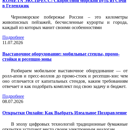
КОМЕТА ЭКСПРЕСС: Скоростной морской путь из Сочи
в Геленджик
Черноморское побережье России – это километры
живописных пейзажей, бесчисленные курорты и города,
каждый из которых манит своими особенностями
Подробнее
11.07.2026
Выставочное оборудование: мобильные стенды, промо-
стойки и ресепшн-зоны
Разбираем мобильное выставочное оборудование — от
ролл-апов и пресс-воллов до промо-стоек и ресепшн-зон: чем
оно отличается от капитальных стендов, каким требованиям
отвечает и как подобрать комплект под свою задачу и бюджет.
Подробнее
08.07.2026
Открытки Онлайн: Как Выбрать Идеальное Поздравление
В эпоху цифровых технологий традиционные бумажные
открытки уступают место своим электронным аналогам