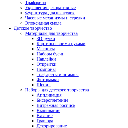
Трафареты
Украшения декоративные
Фурнитура для шкатулок
Часовые механизмы и стрелки
Эпоксидная смола
Детское творчество
Материалы для творчества
3D ручки
Картины своими руками
Магниты
Наборы бусин
Наклейки
Открытки
Помпоны
Трафареты и штампы
Фоторамки
Шенил
Наборы для детского творчества
Аппликация
Бисероплетение
Витражная роспись
Вышивание
Вязание
Гравюра
Декорирование