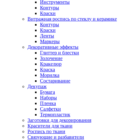
Инструменты
Контуры
Краски
Витражная роспись по стеклу и керамике
Контуры
Краски
Ленты
Маркеры
Декоративные эффекты
Глиттер и блестки
Золочение
Кракелюр
Краска
Морилка
Состаривание
Декупаж
Бумага
Наборы
Пленка
Салфетки
Термопластик
Заготовки для декорирования
Красители для ткани
Роспись по ткани
Связующие и разбавители