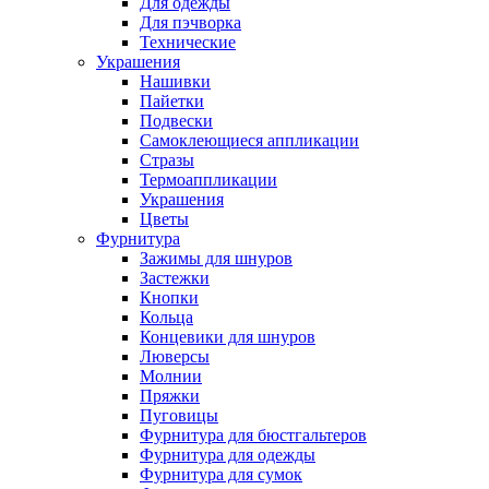
Для одежды
Для пэчворка
Технические
Украшения
Нашивки
Пайетки
Подвески
Самоклеющиеся аппликации
Стразы
Термоаппликации
Украшения
Цветы
Фурнитура
Зажимы для шнуров
Застежки
Кнопки
Кольца
Концевики для шнуров
Люверсы
Молнии
Пряжки
Пуговицы
Фурнитура для бюстгальтеров
Фурнитура для одежды
Фурнитура для сумок