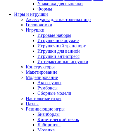
Упаковка для выпечки
Формы
Игры и игрушки
Аксессуары для настольных игр
Головоломки
Игрушки
Игровые наборы
Игрушечное оружие
Игрушечный транспорт
Игрушки для ванной
Игрушки-антистресс
Интерактивные игрушки
Конструкторы
Макетирование
Моделирование
Аксессуары
Румбоксы
Сборные модели
Настольные игры
Пазлы
Развивающие игры
Бизиборды
Кинетический песок
Лабиринты
Мозаика