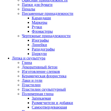
Офисные принадлежности
Папки для бумаги
Пеналы
Письменные принадлежности
Карандаши
Маркеры
Ручки
Фломастеры
Чертежные принадлежности
Изографы
Линейки
Рапидографы
Циркули
Лепка и скульптура
Глина
Декоративный бетон
Изготовление слепков
Керамическая флористика
Лаки и гели
Пластилин
Пластилин скульптурный
Полимерная глина
Запекаемая
Размягчители и добавки
Самоотвердевающая