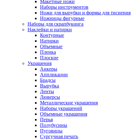
Макетные ножи
Наборы инструментов
Ножи для вырубки и формы для тиснения
Ножницы фигурные
Наборы для скрапбукинга
Наклейки и натирки
Контурные
Натирки
Объемные
Пленка
Плоские
Украшения
Анкеры
Аппликации
Брадсы
Вырубка
Ленты
Люверсы
Металлические украшения
Наборы украшений
Объемные украшения
Перья
Полубусины
Пуговицы
Сургучная печать