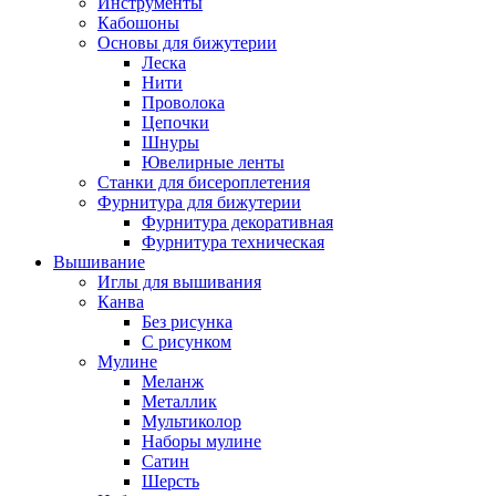
Инструменты
Кабошоны
Основы для бижутерии
Леска
Нити
Проволока
Цепочки
Шнуры
Ювелирные ленты
Станки для бисероплетения
Фурнитура для бижутерии
Фурнитура декоративная
Фурнитура техническая
Вышивание
Иглы для вышивания
Канва
Без рисунка
С рисунком
Мулине
Меланж
Металлик
Мультиколор
Наборы мулине
Сатин
Шерсть