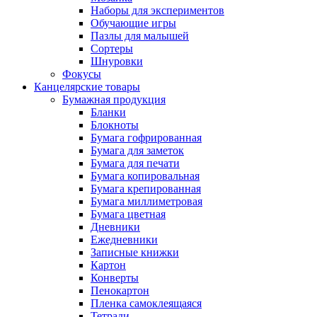
Наборы для экспериментов
Обучающие игры
Пазлы для малышей
Сортеры
Шнуровки
Фокусы
Канцелярские товары
Бумажная продукция
Бланки
Блокноты
Бумага гофрированная
Бумага для заметок
Бумага для печати
Бумага копировальная
Бумага крепированная
Бумага миллиметровая
Бумага цветная
Дневники
Ежедневники
Записные книжки
Картон
Конверты
Пенокартон
Пленка самоклеящаяся
Тетради