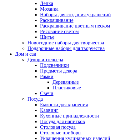
Лепка
Мозаика
Наборы для создания украшений
Раскрашивание
Раскрашивание цветным песком
Рисование светом
Шитье
Новогодние наборы для творчества
Подарочные наборы для творчества
Дом и сад
Декор интерьера
Подсвечники
Предметы декора
Рамки
Деревянные
Пластиковые
Свечи
Посуда
Емкости для хранения
Карвинг
Кухонные принадлежности
Посуда для напитков
Столовая посуда
Столовые приборы
Украшения кулинарных изделий