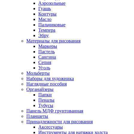
Аэрозольные
Гуашь
Контуры
Масло
Пальчиковые
Темпера
Эбру
Материалы для рисования
Маркеры
Пастель
Сангина
Сепия
Уголь
Мольберты
Наборы для художника
Наглядные пособия
Органайзеры
Папки
Пеналы
Тубусы
Панель МДФ грунтованная
Планшеты
Принадлежности для рисования
Аксессуары
Инструменты для натяжки холста