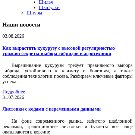
Шилья
Шкатулки
Шнуры
Наши новости
03.08.2026
Как вырастить кукурузу с высокой регулярностью
урожая: секреты выбора гибридов и агротехники
Выращивание кукурузы требует правильного выбора
гибрида, устойчивого к климату и болезням, а также
соблюдения технологии посева. Разбираем ключевые факторы
успеха.
Подробнее
31.07.2026
Листовки c кодами с переменными данными
На фоне современного рынка, забитого шаблонной
рекламой, традиционные листовки и буклеты все чаще
оказываются в корзине