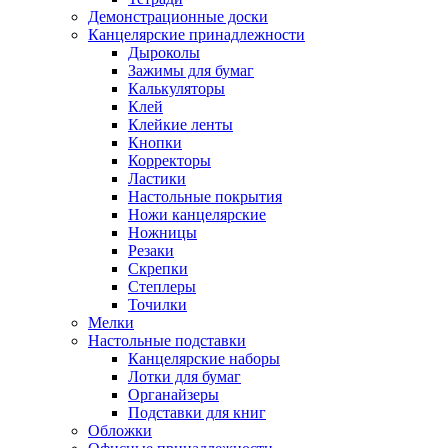
Демонстрационные доски
Канцелярские принадлежности
Дыроколы
Зажимы для бумаг
Калькуляторы
Клей
Клейкие ленты
Кнопки
Корректоры
Ластики
Настольные покрытия
Ножи канцелярские
Ножницы
Резаки
Скрепки
Степлеры
Точилки
Мелки
Настольные подставки
Канцелярские наборы
Лотки для бумаг
Органайзеры
Подставки для книг
Обложки