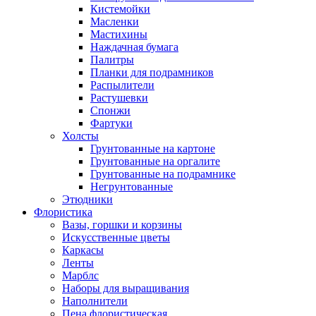
Кистемойки
Масленки
Мастихины
Наждачная бумага
Палитры
Планки для подрамников
Распылители
Растушевки
Спонжи
Фартуки
Холсты
Грунтованные на картоне
Грунтованные на оргалите
Грунтованные на подрамнике
Негрунтованные
Этюдники
Флористика
Вазы, горшки и корзины
Искусственные цветы
Каркасы
Ленты
Марблс
Наборы для выращивания
Наполнители
Пена флористическая