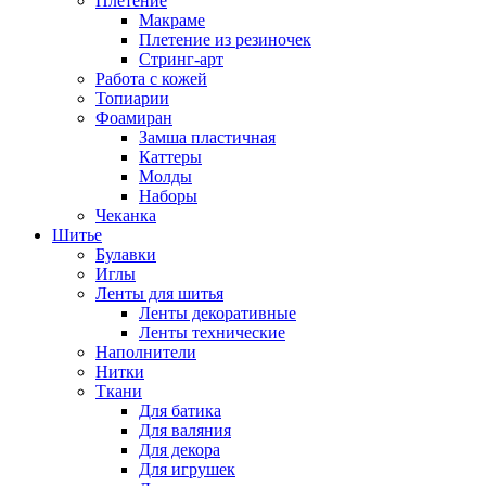
Плетение
Макраме
Плетение из резиночек
Стринг-арт
Работа с кожей
Топиарии
Фоамиран
Замша пластичная
Каттеры
Молды
Наборы
Чеканка
Шитье
Булавки
Иглы
Ленты для шитья
Ленты декоративные
Ленты технические
Наполнители
Нитки
Ткани
Для батика
Для валяния
Для декора
Для игрушек