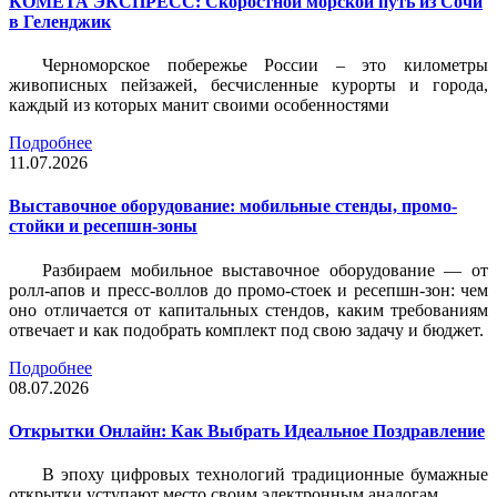
КОМЕТА ЭКСПРЕСС: Скоростной морской путь из Сочи
в Геленджик
Черноморское побережье России – это километры
живописных пейзажей, бесчисленные курорты и города,
каждый из которых манит своими особенностями
Подробнее
11.07.2026
Выставочное оборудование: мобильные стенды, промо-
стойки и ресепшн-зоны
Разбираем мобильное выставочное оборудование — от
ролл-апов и пресс-воллов до промо-стоек и ресепшн-зон: чем
оно отличается от капитальных стендов, каким требованиям
отвечает и как подобрать комплект под свою задачу и бюджет.
Подробнее
08.07.2026
Открытки Онлайн: Как Выбрать Идеальное Поздравление
В эпоху цифровых технологий традиционные бумажные
открытки уступают место своим электронным аналогам