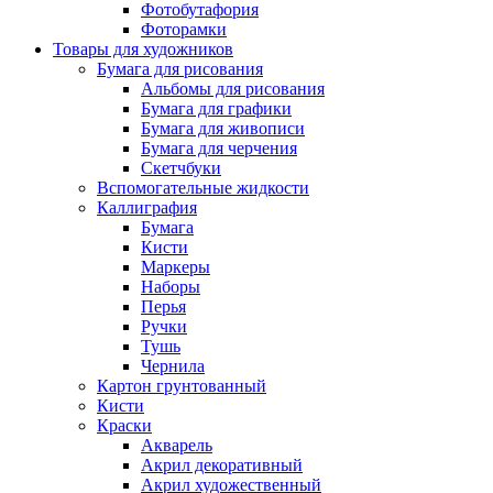
Фотобутафория
Фоторамки
Товары для художников
Бумага для рисования
Альбомы для рисования
Бумага для графики
Бумага для живописи
Бумага для черчения
Скетчбуки
Вспомогательные жидкости
Каллиграфия
Бумага
Кисти
Маркеры
Наборы
Перья
Ручки
Тушь
Чернила
Картон грунтованный
Кисти
Краски
Акварель
Акрил декоративный
Акрил художественный