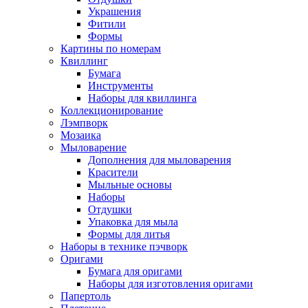
Украшения
Фитили
Формы
Картины по номерам
Квиллинг
Бумага
Инструменты
Наборы для квиллинга
Коллекционирование
Лэмпворк
Мозаика
Мыловарение
Дополнения для мыловарения
Красители
Мыльные основы
Наборы
Отдушки
Упаковка для мыла
Формы для литья
Наборы в технике пэчворк
Оригами
Бумага для оригами
Наборы для изготовления оригами
Папертоль