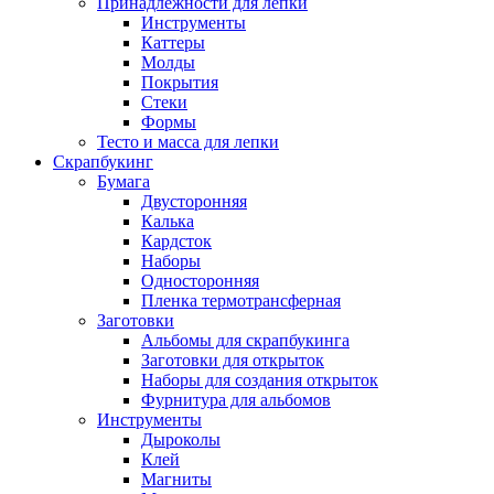
Принадлежности для лепки
Инструменты
Каттеры
Молды
Покрытия
Стеки
Формы
Тесто и масса для лепки
Скрапбукинг
Бумага
Двусторонняя
Калька
Кардсток
Наборы
Односторонняя
Пленка термотрансферная
Заготовки
Альбомы для скрапбукинга
Заготовки для открыток
Наборы для создания открыток
Фурнитура для альбомов
Инструменты
Дыроколы
Клей
Магниты