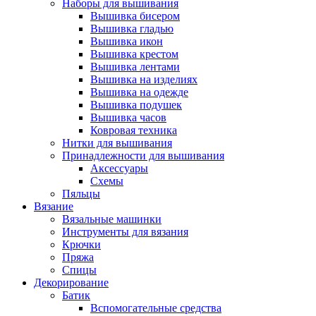
Наборы для вышивания
Вышивка бисером
Вышивка гладью
Вышивка икон
Вышивка крестом
Вышивка лентами
Вышивка на изделиях
Вышивка на одежде
Вышивка подушек
Вышивка часов
Ковровая техника
Нитки для вышивания
Принадлежности для вышивания
Аксессуары
Схемы
Пяльцы
Вязание
Вязальные машинки
Инструменты для вязания
Крючки
Пряжа
Спицы
Декорирование
Батик
Вспомогательные средства