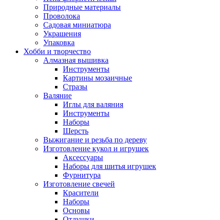
Природные материалы
Проволока
Садовая миниатюра
Украшения
Упаковка
Хобби и творчество
Алмазная вышивка
Инструменты
Картины мозаичные
Стразы
Валяние
Иглы для валяния
Инструменты
Наборы
Шерсть
Выжигание и резьба по дереву
Изготовление кукол и игрушек
Аксессуары
Наборы для шитья игрушек
Фурнитура
Изготовление свечей
Красители
Наборы
Основы
Отдушки