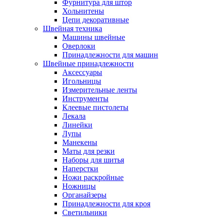
Фурнитура для штор
Хольнитены
Цепи декоративные
Швейная техника
Машины швейные
Оверлоки
Принадлежности для машин
Швейные принадлежности
Аксессуары
Игольницы
Измерительные ленты
Инструменты
Клеевые пистолеты
Лекала
Линейки
Лупы
Манекены
Маты для резки
Наборы для шитья
Наперстки
Ножи раскройные
Ножницы
Органайзеры
Принадлежности для кроя
Светильники