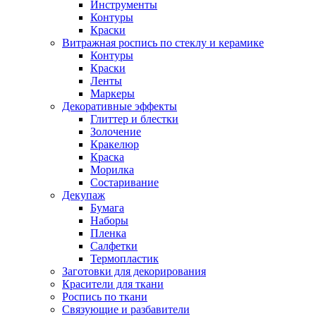
Инструменты
Контуры
Краски
Витражная роспись по стеклу и керамике
Контуры
Краски
Ленты
Маркеры
Декоративные эффекты
Глиттер и блестки
Золочение
Кракелюр
Краска
Морилка
Состаривание
Декупаж
Бумага
Наборы
Пленка
Салфетки
Термопластик
Заготовки для декорирования
Красители для ткани
Роспись по ткани
Связующие и разбавители