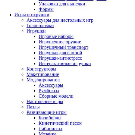
Упаковка для выпечки
Формы
Игры и игрушки
Аксессуары для настольных игр
Головоломки
Игрушки
Игровые наборы
Игрушечное оружие
Игрушечный транспорт
Игрушки для ванной
Игрушки-антистресс
Интерактивные игрушки
Конструкторы
Макетирование
Моделирование
Аксессуары
Румбоксы
Сборные модели
Настольные игры
Пазлы
Развивающие игры
Бизиборды
Кинетический песок
Лабиринты
Мозаика