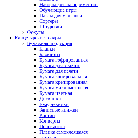
Наборы для экспериментов
Обучающие игры
Пазлы для малышей
Сортеры
Шнуровки
Фокусы
Канцелярские товары
Бумажная продукция
Бланки
Блокноты
Бумага гофрированная
Бумага для заметок
Бумага для печати
Бумага копировальная
Бумага крепированная
Бумага миллиметровая
Бумага цветная
Дневники
Ежедневники
Записные книжки
Картон
Конверты
Пенокартон
Пленка самоклеящаяся
Тетради