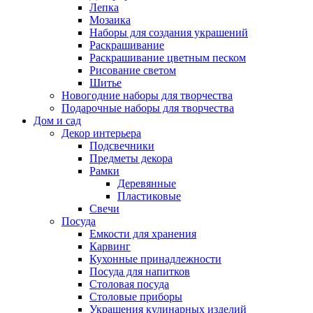
Лепка
Мозаика
Наборы для создания украшений
Раскрашивание
Раскрашивание цветным песком
Рисование светом
Шитье
Новогодние наборы для творчества
Подарочные наборы для творчества
Дом и сад
Декор интерьера
Подсвечники
Предметы декора
Рамки
Деревянные
Пластиковые
Свечи
Посуда
Емкости для хранения
Карвинг
Кухонные принадлежности
Посуда для напитков
Столовая посуда
Столовые приборы
Украшения кулинарных изделий