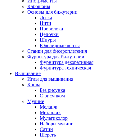
Инструменты
Кабошоны
Основы для бижутерии
Леска
Нити
Проволока
Цепочки
Шнуры
Ювелирные ленты
Станки для бисероплетения
Фурнитура для бижутерии
Фурнитура декоративная
Фурнитура техническая
Вышивание
Иглы для вышивания
Канва
Без рисунка
С рисунком
Мулине
Меланж
Металлик
Мультиколор
Наборы мулине
Сатин
Шерсть