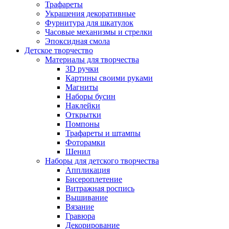
Трафареты
Украшения декоративные
Фурнитура для шкатулок
Часовые механизмы и стрелки
Эпоксидная смола
Детское творчество
Материалы для творчества
3D ручки
Картины своими руками
Магниты
Наборы бусин
Наклейки
Открытки
Помпоны
Трафареты и штампы
Фоторамки
Шенил
Наборы для детского творчества
Аппликация
Бисероплетение
Витражная роспись
Вышивание
Вязание
Гравюра
Декорирование