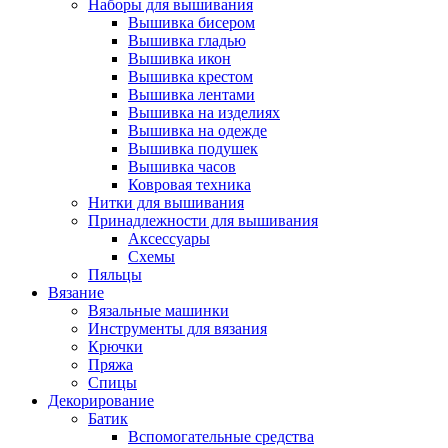
Наборы для вышивания
Вышивка бисером
Вышивка гладью
Вышивка икон
Вышивка крестом
Вышивка лентами
Вышивка на изделиях
Вышивка на одежде
Вышивка подушек
Вышивка часов
Ковровая техника
Нитки для вышивания
Принадлежности для вышивания
Аксессуары
Схемы
Пяльцы
Вязание
Вязальные машинки
Инструменты для вязания
Крючки
Пряжа
Спицы
Декорирование
Батик
Вспомогательные средства