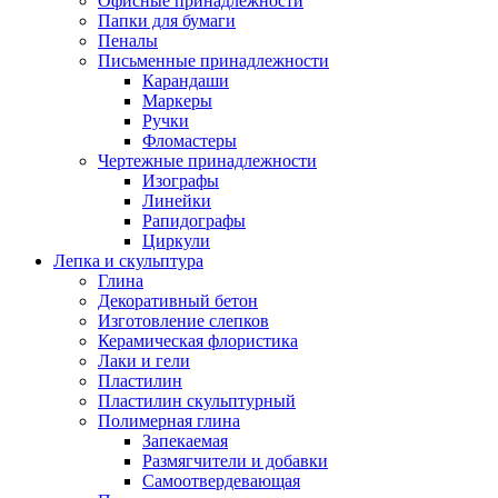
Офисные принадлежности
Папки для бумаги
Пеналы
Письменные принадлежности
Карандаши
Маркеры
Ручки
Фломастеры
Чертежные принадлежности
Изографы
Линейки
Рапидографы
Циркули
Лепка и скульптура
Глина
Декоративный бетон
Изготовление слепков
Керамическая флористика
Лаки и гели
Пластилин
Пластилин скульптурный
Полимерная глина
Запекаемая
Размягчители и добавки
Самоотвердевающая