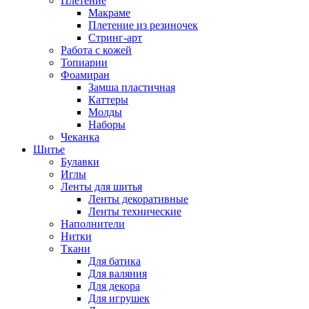
Плетение
Макраме
Плетение из резиночек
Стринг-арт
Работа с кожей
Топиарии
Фоамиран
Замша пластичная
Каттеры
Молды
Наборы
Чеканка
Шитье
Булавки
Иглы
Ленты для шитья
Ленты декоративные
Ленты технические
Наполнители
Нитки
Ткани
Для батика
Для валяния
Для декора
Для игрушек