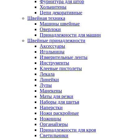
Фурнитура для штор
Хольнитены
Цепи декоративные
Швейная техника
Машины швейные
Оверлоки
Принадлежности для машин
Швейные принадлежности
Аксессуары
Игольницы
Измерительные ленты
Инструменты
Клеевые пистолеты
Лекала
Линейки
Лупы
Манекены
Маты для резки
Наборы для шитья
Наперстки
Ножи раскройные
Ножницы
Органайзеры
Принадлежности для кроя
Светильники