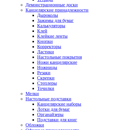
Демонстрационные доски
Канцелярские принадлежности
Дыроколы
Зажимы для бумаг
Калькуляторы
Клей
Клейкие ленты
Кнопки
Корректоры
Ластики
Настольные покрытия
Ножи канцелярские
Ножницы
Резаки
Скрепки
Степлеры
Точилки
Мелки
Настольные подставки
Канцелярские наборы
Лотки для бумаг
Органайзеры
Подставки для книг
Обложки