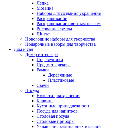
Лепка
Мозаика
Наборы для создания украшений
Раскрашивание
Раскрашивание цветным песком
Рисование светом
Шитье
Новогодние наборы для творчества
Подарочные наборы для творчества
Дом и сад
Декор интерьера
Подсвечники
Предметы декора
Рамки
Деревянные
Пластиковые
Свечи
Посуда
Емкости для хранения
Карвинг
Кухонные принадлежности
Посуда для напитков
Столовая посуда
Столовые приборы
Украшения кулинарных изделий