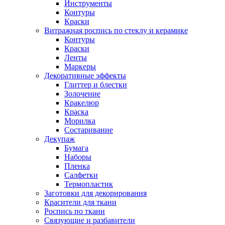
Инструменты
Контуры
Краски
Витражная роспись по стеклу и керамике
Контуры
Краски
Ленты
Маркеры
Декоративные эффекты
Глиттер и блестки
Золочение
Кракелюр
Краска
Морилка
Состаривание
Декупаж
Бумага
Наборы
Пленка
Салфетки
Термопластик
Заготовки для декорирования
Красители для ткани
Роспись по ткани
Связующие и разбавители