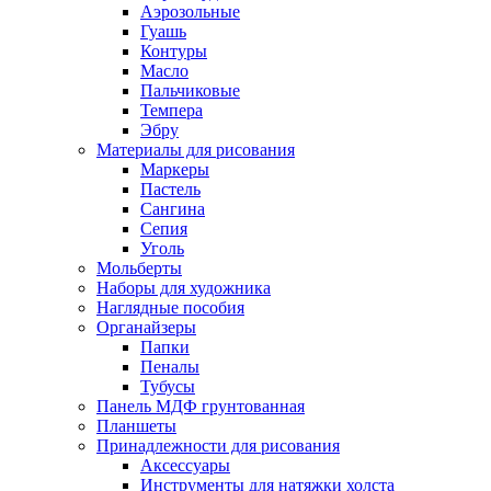
Аэрозольные
Гуашь
Контуры
Масло
Пальчиковые
Темпера
Эбру
Материалы для рисования
Маркеры
Пастель
Сангина
Сепия
Уголь
Мольберты
Наборы для художника
Наглядные пособия
Органайзеры
Папки
Пеналы
Тубусы
Панель МДФ грунтованная
Планшеты
Принадлежности для рисования
Аксессуары
Инструменты для натяжки холста