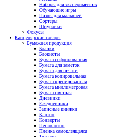
Наборы для экспериментов
Обучающие игры
Пазлы для малышей
Сортеры
Шнуровки
Фокусы
Канцелярские товары
Бумажная продукция
Бланки
Блокноты
Бумага гофрированная
Бумага для заметок
Бумага для печати
Бумага копировальная
Бумага крепированная
Бумага миллиметровая
Бумага цветная
Дневники
Ежедневники
Записные книжки
Картон
Конверты
Пенокартон
Пленка самоклеящаяся
Тетради