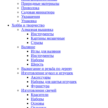
Природные материалы
Проволока
Садовая миниатюра
Украшения
Упаковка
Хобби и творчество
Алмазная вышивка
Инструменты
Картины мозаичные
Стразы
Валяние
Иглы для валяния
Инструменты
Наборы
Шерсть
Выжигание и резьба по дереву
Изготовление кукол и игрушек
Аксессуары
Наборы для шитья игрушек
Фурнитура
Изготовление свечей
Красители
Наборы
Основы
Отдушки