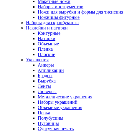
Макетные ножи
Наборы инструментов
Ножи для вырубки и формы для тиснения
Ножницы фигурные
Наборы для скрапбукинга
Наклейки и натирки
Контурные
Натирки
Объемные
Пленка
Плоские
Украшения
Анкеры
Аппликации
Брадсы
Вырубка
Ленты
Люверсы
Металлические украшения
Наборы украшений
Объемные украшения
Перья
Полубусины
Пуговицы
Сургучная печать