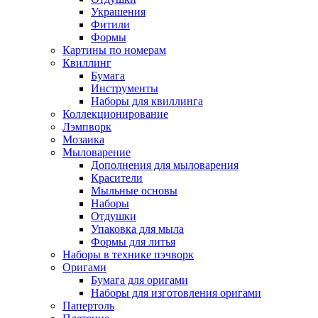
Украшения
Фитили
Формы
Картины по номерам
Квиллинг
Бумага
Инструменты
Наборы для квиллинга
Коллекционирование
Лэмпворк
Мозаика
Мыловарение
Дополнения для мыловарения
Красители
Мыльные основы
Наборы
Отдушки
Упаковка для мыла
Формы для литья
Наборы в технике пэчворк
Оригами
Бумага для оригами
Наборы для изготовления оригами
Папертоль