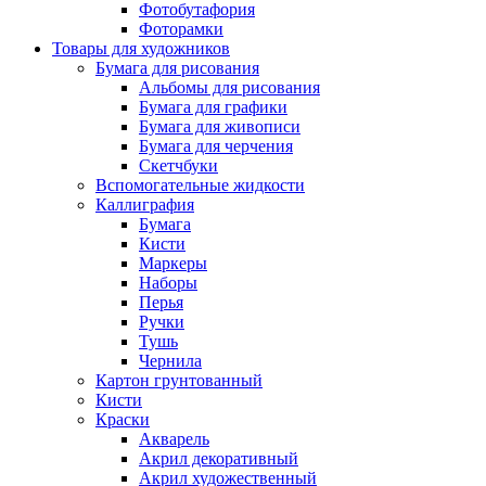
Фотобутафория
Фоторамки
Товары для художников
Бумага для рисования
Альбомы для рисования
Бумага для графики
Бумага для живописи
Бумага для черчения
Скетчбуки
Вспомогательные жидкости
Каллиграфия
Бумага
Кисти
Маркеры
Наборы
Перья
Ручки
Тушь
Чернила
Картон грунтованный
Кисти
Краски
Акварель
Акрил декоративный
Акрил художественный