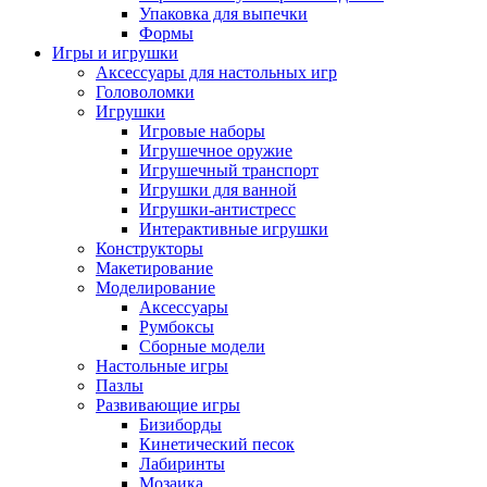
Упаковка для выпечки
Формы
Игры и игрушки
Аксессуары для настольных игр
Головоломки
Игрушки
Игровые наборы
Игрушечное оружие
Игрушечный транспорт
Игрушки для ванной
Игрушки-антистресс
Интерактивные игрушки
Конструкторы
Макетирование
Моделирование
Аксессуары
Румбоксы
Сборные модели
Настольные игры
Пазлы
Развивающие игры
Бизиборды
Кинетический песок
Лабиринты
Мозаика