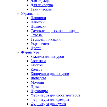
Для одежды
Для пэчворка
Технические
Украшения
Нашивки
Пайетки
Подвески
Самоклеющиеся аппликации
Стразы
Термоаппликации
Украшения
Цветы
Фурнитура
Зажимы для шнуров
Застежки
Кнопки
Кольца
Концевики для шнуров
Люверсы
Молнии
Пряжки
Пуговицы
Фурнитура для бюстгальтеров
Фурнитура для одежды
Фурнитура для сумок