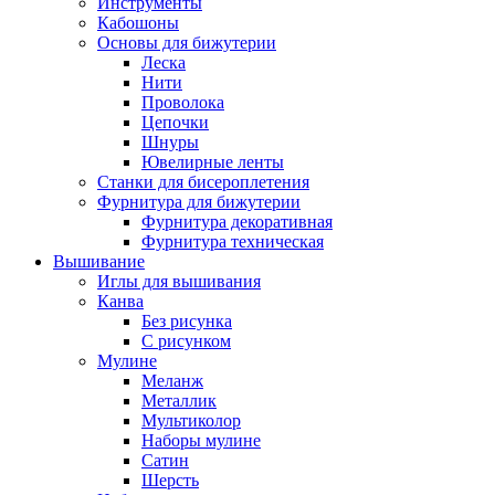
Инструменты
Кабошоны
Основы для бижутерии
Леска
Нити
Проволока
Цепочки
Шнуры
Ювелирные ленты
Станки для бисероплетения
Фурнитура для бижутерии
Фурнитура декоративная
Фурнитура техническая
Вышивание
Иглы для вышивания
Канва
Без рисунка
С рисунком
Мулине
Меланж
Металлик
Мультиколор
Наборы мулине
Сатин
Шерсть