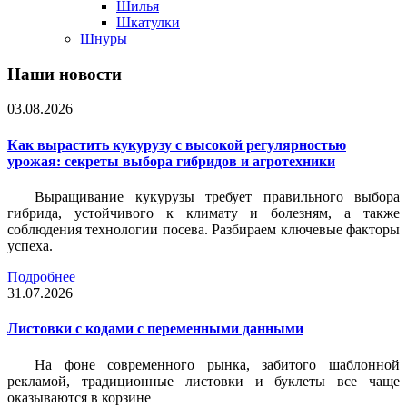
Шилья
Шкатулки
Шнуры
Наши новости
03.08.2026
Как вырастить кукурузу с высокой регулярностью
урожая: секреты выбора гибридов и агротехники
Выращивание кукурузы требует правильного выбора
гибрида, устойчивого к климату и болезням, а также
соблюдения технологии посева. Разбираем ключевые факторы
успеха.
Подробнее
31.07.2026
Листовки c кодами с переменными данными
На фоне современного рынка, забитого шаблонной
рекламой, традиционные листовки и буклеты все чаще
оказываются в корзине