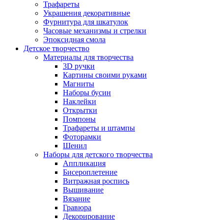
Трафареты
Украшения декоративные
Фурнитура для шкатулок
Часовые механизмы и стрелки
Эпоксидная смола
Детское творчество
Материалы для творчества
3D ручки
Картины своими руками
Магниты
Наборы бусин
Наклейки
Открытки
Помпоны
Трафареты и штампы
Фоторамки
Шенил
Наборы для детского творчества
Аппликация
Бисероплетение
Витражная роспись
Вышивание
Вязание
Гравюра
Декорирование