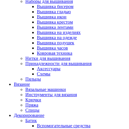
Наборы для вышивания
Вышивка бисером
Вышивка гладью
Вышивка икон
Вышивка крестом
Вышивка лентами
Вышивка на изделиях
Вышивка на одежде
Вышивка подушек
Вышивка часов
Ковровая техника
Нитки для вышивания
Принадлежности для вышивания
Аксессуары
Схемы
Пяльцы
Вязание
Вязальные машинки
Инструменты для вязания
Крючки
Пряжа
Спицы
Декорирование
Батик
Вспомогательные средства