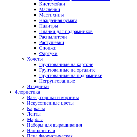
Кистемойки
Масленки
Мастихины
Наждачная бумага
Палитры
Планки для подрамников
Распылители
Растушевки
Спонжи
Фартуки
Холсты
Грунтованные на картоне
Грунтованные на оргалите
Грунтованные на подрамнике
Негрунтованные
Этюдники
Флористика
Вазы, горшки и корзины
Искусственные цветы
Каркасы
Ленты
Марблс
Наборы для выращивания
Наполнители
Пена флористическая