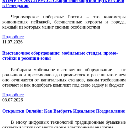
КОМЕТА ЭКСПРЕСС: Скоростной морской путь из Сочи
в Геленджик
Черноморское побережье России – это километры
живописных пейзажей, бесчисленные курорты и города,
каждый из которых манит своими особенностями
Подробнее
11.07.2026
Выставочное оборудование: мобильные стенды, промо-
стойки и ресепшн-зоны
Разбираем мобильное выставочное оборудование — от
ролл-апов и пресс-воллов до промо-стоек и ресепшн-зон: чем
оно отличается от капитальных стендов, каким требованиям
отвечает и как подобрать комплект под свою задачу и бюджет.
Подробнее
08.07.2026
Открытки Онлайн: Как Выбрать Идеальное Поздравление
В эпоху цифровых технологий традиционные бумажные
открытки уступают место своим электронным аналогам