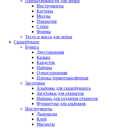
Принадлежности для лепки
Инструменты
Каттеры
Молды
Покрытия
Стеки
Формы
Тесто и масса для лепки
Скрапбукинг
Бумага
Двусторонняя
Калька
Кардсток
Наборы
Односторонняя
Пленка термотрансферная
Заготовки
Альбомы для скрапбукинга
Заготовки для открыток
Наборы для создания открыток
Фурнитура для альбомов
Инструменты
Дыроколы
Клей
Магниты