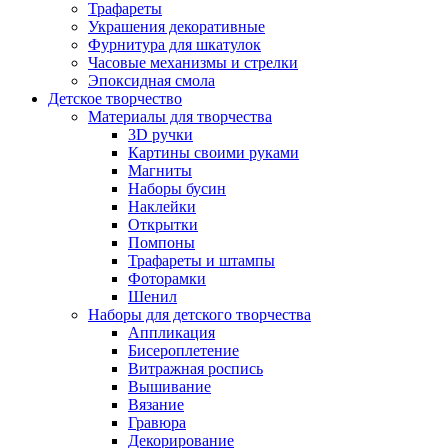
Трафареты
Украшения декоративные
Фурнитура для шкатулок
Часовые механизмы и стрелки
Эпоксидная смола
Детское творчество
Материалы для творчества
3D ручки
Картины своими руками
Магниты
Наборы бусин
Наклейки
Открытки
Помпоны
Трафареты и штампы
Фоторамки
Шенил
Наборы для детского творчества
Аппликация
Бисероплетение
Витражная роспись
Вышивание
Вязание
Гравюра
Декорирование