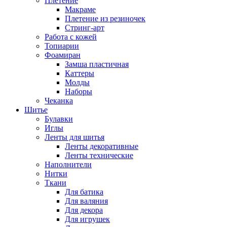
Плетение
Макраме
Плетение из резиночек
Стринг-арт
Работа с кожей
Топиарии
Фоамиран
Замша пластичная
Каттеры
Молды
Наборы
Чеканка
Шитье
Булавки
Иглы
Ленты для шитья
Ленты декоративные
Ленты технические
Наполнители
Нитки
Ткани
Для батика
Для валяния
Для декора
Для игрушек