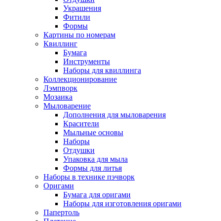
Украшения
Фитили
Формы
Картины по номерам
Квиллинг
Бумага
Инструменты
Наборы для квиллинга
Коллекционирование
Лэмпворк
Мозаика
Мыловарение
Дополнения для мыловарения
Красители
Мыльные основы
Наборы
Отдушки
Упаковка для мыла
Формы для литья
Наборы в технике пэчворк
Оригами
Бумага для оригами
Наборы для изготовления оригами
Папертоль