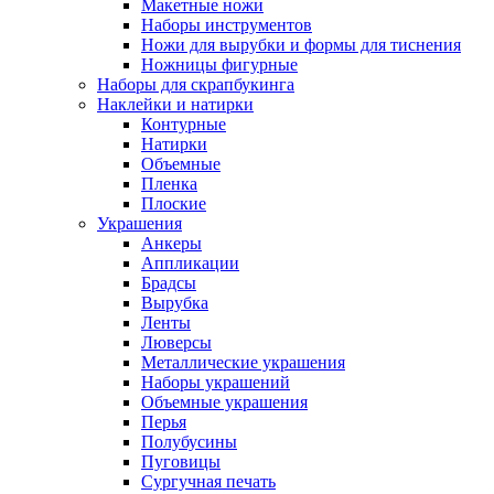
Макетные ножи
Наборы инструментов
Ножи для вырубки и формы для тиснения
Ножницы фигурные
Наборы для скрапбукинга
Наклейки и натирки
Контурные
Натирки
Объемные
Пленка
Плоские
Украшения
Анкеры
Аппликации
Брадсы
Вырубка
Ленты
Люверсы
Металлические украшения
Наборы украшений
Объемные украшения
Перья
Полубусины
Пуговицы
Сургучная печать