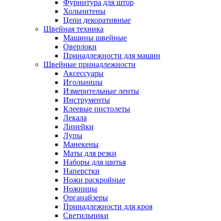
Фурнитура для штор
Хольнитены
Цепи декоративные
Швейная техника
Машины швейные
Оверлоки
Принадлежности для машин
Швейные принадлежности
Аксессуары
Игольницы
Измерительные ленты
Инструменты
Клеевые пистолеты
Лекала
Линейки
Лупы
Манекены
Маты для резки
Наборы для шитья
Наперстки
Ножи раскройные
Ножницы
Органайзеры
Принадлежности для кроя
Светильники