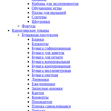
Наборы для экспериментов
Обучающие игры
Пазлы для малышей
Сортеры
Шнуровки
Фокусы
Канцелярские товары
Бумажная продукция
Бланки
Блокноты
Бумага гофрированная
Бумага для заметок
Бумага для печати
Бумага копировальная
Бумага крепированная
Бумага миллиметровая
Бумага цветная
Дневники
Ежедневники
Записные книжки
Картон
Конверты
Пенокартон
Пленка самоклеящаяся
Тетради