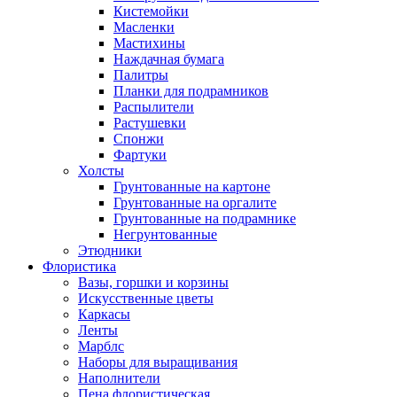
Кистемойки
Масленки
Мастихины
Наждачная бумага
Палитры
Планки для подрамников
Распылители
Растушевки
Спонжи
Фартуки
Холсты
Грунтованные на картоне
Грунтованные на оргалите
Грунтованные на подрамнике
Негрунтованные
Этюдники
Флористика
Вазы, горшки и корзины
Искусственные цветы
Каркасы
Ленты
Марблс
Наборы для выращивания
Наполнители
Пена флористическая