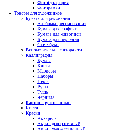
Фотобутафория
Фоторамки
Товары для художников
Бумага для рисования
Альбомы для рисования
Бумага для графики
Бумага для живописи
Бумага для черчения
Скетчбуки
Вспомогательные жидкости
Каллиграфия
Бумага
Кисти
Маркеры
Наборы
Перья
Ручки
Тушь
Чернила
Картон грунтованный
Кисти
Краски
Акварель
Акрил декоративный
Акрил художественный