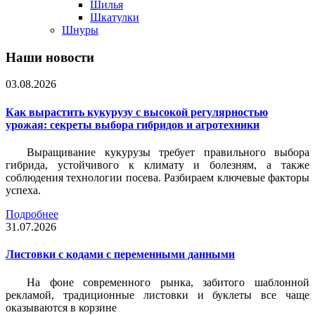
Шилья
Шкатулки
Шнуры
Наши новости
03.08.2026
Как вырастить кукурузу с высокой регулярностью
урожая: секреты выбора гибридов и агротехники
Выращивание кукурузы требует правильного выбора
гибрида, устойчивого к климату и болезням, а также
соблюдения технологии посева. Разбираем ключевые факторы
успеха.
Подробнее
31.07.2026
Листовки c кодами с переменными данными
На фоне современного рынка, забитого шаблонной
рекламой, традиционные листовки и буклеты все чаще
оказываются в корзине