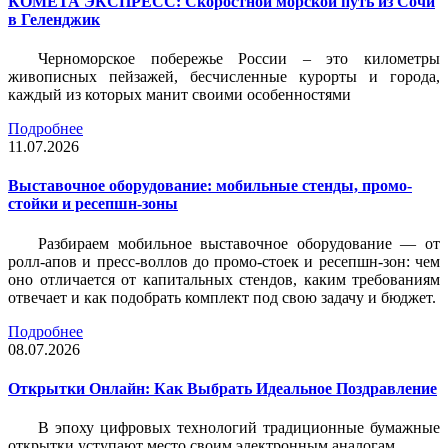
КОМЕТА ЭКСПРЕСС: Скоростной морской путь из Сочи
в Геленджик
Черноморское побережье России – это километры
живописных пейзажей, бесчисленные курорты и города,
каждый из которых манит своими особенностями
Подробнее
11.07.2026
Выставочное оборудование: мобильные стенды, промо-
стойки и ресепшн-зоны
Разбираем мобильное выставочное оборудование — от
ролл-апов и пресс-воллов до промо-стоек и ресепшн-зон: чем
оно отличается от капитальных стендов, каким требованиям
отвечает и как подобрать комплект под свою задачу и бюджет.
Подробнее
08.07.2026
Открытки Онлайн: Как Выбрать Идеальное Поздравление
В эпоху цифровых технологий традиционные бумажные
открытки уступают место своим электронным аналогам