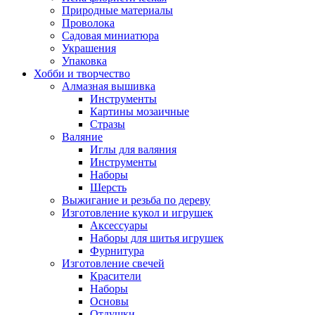
Природные материалы
Проволока
Садовая миниатюра
Украшения
Упаковка
Хобби и творчество
Алмазная вышивка
Инструменты
Картины мозаичные
Стразы
Валяние
Иглы для валяния
Инструменты
Наборы
Шерсть
Выжигание и резьба по дереву
Изготовление кукол и игрушек
Аксессуары
Наборы для шитья игрушек
Фурнитура
Изготовление свечей
Красители
Наборы
Основы
Отдушки