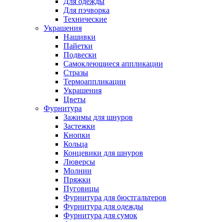
Для одежды
Для пэчворка
Технические
Украшения
Нашивки
Пайетки
Подвески
Самоклеющиеся аппликации
Стразы
Термоаппликации
Украшения
Цветы
Фурнитура
Зажимы для шнуров
Застежки
Кнопки
Кольца
Концевики для шнуров
Люверсы
Молнии
Пряжки
Пуговицы
Фурнитура для бюстгальтеров
Фурнитура для одежды
Фурнитура для сумок