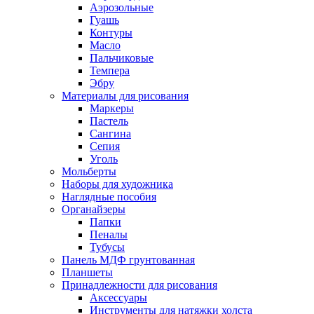
Аэрозольные
Гуашь
Контуры
Масло
Пальчиковые
Темпера
Эбру
Материалы для рисования
Маркеры
Пастель
Сангина
Сепия
Уголь
Мольберты
Наборы для художника
Наглядные пособия
Органайзеры
Папки
Пеналы
Тубусы
Панель МДФ грунтованная
Планшеты
Принадлежности для рисования
Аксессуары
Инструменты для натяжки холста