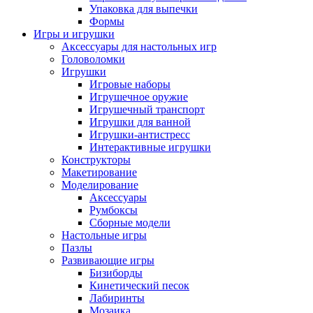
Упаковка для выпечки
Формы
Игры и игрушки
Аксессуары для настольных игр
Головоломки
Игрушки
Игровые наборы
Игрушечное оружие
Игрушечный транспорт
Игрушки для ванной
Игрушки-антистресс
Интерактивные игрушки
Конструкторы
Макетирование
Моделирование
Аксессуары
Румбоксы
Сборные модели
Настольные игры
Пазлы
Развивающие игры
Бизиборды
Кинетический песок
Лабиринты
Мозаика