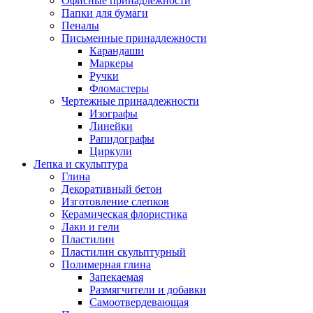
Офисные принадлежности
Папки для бумаги
Пеналы
Письменные принадлежности
Карандаши
Маркеры
Ручки
Фломастеры
Чертежные принадлежности
Изографы
Линейки
Рапидографы
Циркули
Лепка и скульптура
Глина
Декоративный бетон
Изготовление слепков
Керамическая флористика
Лаки и гели
Пластилин
Пластилин скульптурный
Полимерная глина
Запекаемая
Размягчители и добавки
Самоотвердевающая