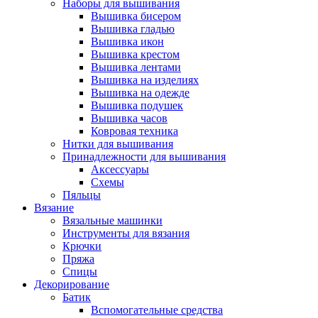
Наборы для вышивания
Вышивка бисером
Вышивка гладью
Вышивка икон
Вышивка крестом
Вышивка лентами
Вышивка на изделиях
Вышивка на одежде
Вышивка подушек
Вышивка часов
Ковровая техника
Нитки для вышивания
Принадлежности для вышивания
Аксессуары
Схемы
Пяльцы
Вязание
Вязальные машинки
Инструменты для вязания
Крючки
Пряжа
Спицы
Декорирование
Батик
Вспомогательные средства