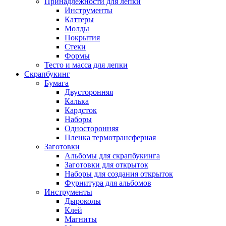
Принадлежности для лепки
Инструменты
Каттеры
Молды
Покрытия
Стеки
Формы
Тесто и масса для лепки
Скрапбукинг
Бумага
Двусторонняя
Калька
Кардсток
Наборы
Односторонняя
Пленка термотрансферная
Заготовки
Альбомы для скрапбукинга
Заготовки для открыток
Наборы для создания открыток
Фурнитура для альбомов
Инструменты
Дыроколы
Клей
Магниты