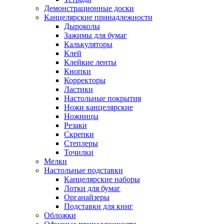
Демонстрационные доски
Канцелярские принадлежности
Дыроколы
Зажимы для бумаг
Калькуляторы
Клей
Клейкие ленты
Кнопки
Корректоры
Ластики
Настольные покрытия
Ножи канцелярские
Ножницы
Резаки
Скрепки
Степлеры
Точилки
Мелки
Настольные подставки
Канцелярские наборы
Лотки для бумаг
Органайзеры
Подставки для книг
Обложки