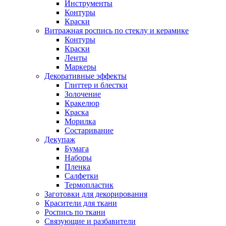
Инструменты
Контуры
Краски
Витражная роспись по стеклу и керамике
Контуры
Краски
Ленты
Маркеры
Декоративные эффекты
Глиттер и блестки
Золочение
Кракелюр
Краска
Морилка
Состаривание
Декупаж
Бумага
Наборы
Пленка
Салфетки
Термопластик
Заготовки для декорирования
Красители для ткани
Роспись по ткани
Связующие и разбавители