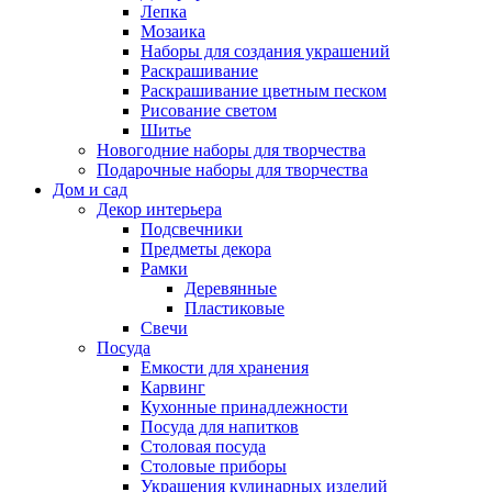
Лепка
Мозаика
Наборы для создания украшений
Раскрашивание
Раскрашивание цветным песком
Рисование светом
Шитье
Новогодние наборы для творчества
Подарочные наборы для творчества
Дом и сад
Декор интерьера
Подсвечники
Предметы декора
Рамки
Деревянные
Пластиковые
Свечи
Посуда
Емкости для хранения
Карвинг
Кухонные принадлежности
Посуда для напитков
Столовая посуда
Столовые приборы
Украшения кулинарных изделий