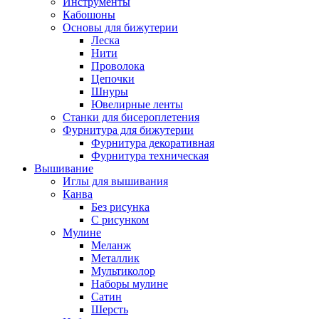
Инструменты
Кабошоны
Основы для бижутерии
Леска
Нити
Проволока
Цепочки
Шнуры
Ювелирные ленты
Станки для бисероплетения
Фурнитура для бижутерии
Фурнитура декоративная
Фурнитура техническая
Вышивание
Иглы для вышивания
Канва
Без рисунка
С рисунком
Мулине
Меланж
Металлик
Мультиколор
Наборы мулине
Сатин
Шерсть