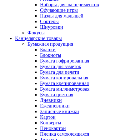
Наборы для экспериментов
Обучающие игры
Пазлы для малышей
Сортеры
Шнуровки
Фокусы
Канцелярские товары
Бумажная продукция
Бланки
Блокноты
Бумага гофрированная
Бумага для заметок
Бумага для печати
Бумага копировальная
Бумага крепированная
Бумага миллиметровая
Бумага цветная
Дневники
Ежедневники
Записные книжки
Картон
Конверты
Пенокартон
Пленка самоклеящаяся
Тетради