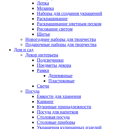
Лепка
Мозаика
Наборы для создания украшений
Раскрашивание
Раскрашивание цветным песком
Рисование светом
Шитье
Новогодние наборы для творчества
Подарочные наборы для творчества
Дом и сад
Декор интерьера
Подсвечники
Предметы декора
Рамки
Деревянные
Пластиковые
Свечи
Посуда
Емкости для хранения
Карвинг
Кухонные принадлежности
Посуда для напитков
Столовая посуда
Столовые приборы
Украшения кулинарных изделий