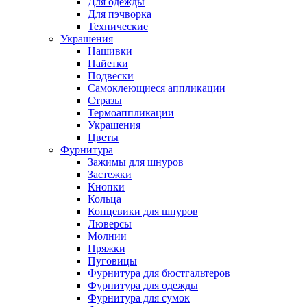
Для одежды
Для пэчворка
Технические
Украшения
Нашивки
Пайетки
Подвески
Самоклеющиеся аппликации
Стразы
Термоаппликации
Украшения
Цветы
Фурнитура
Зажимы для шнуров
Застежки
Кнопки
Кольца
Концевики для шнуров
Люверсы
Молнии
Пряжки
Пуговицы
Фурнитура для бюстгальтеров
Фурнитура для одежды
Фурнитура для сумок