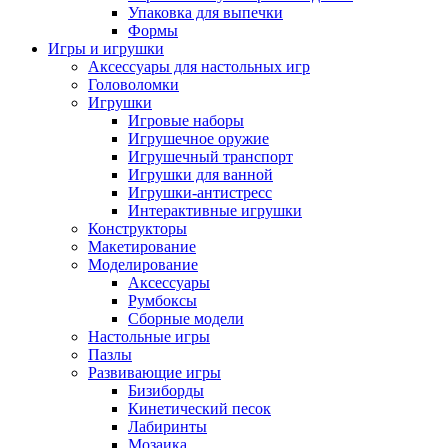
Упаковка для выпечки
Формы
Игры и игрушки
Аксессуары для настольных игр
Головоломки
Игрушки
Игровые наборы
Игрушечное оружие
Игрушечный транспорт
Игрушки для ванной
Игрушки-антистресс
Интерактивные игрушки
Конструкторы
Макетирование
Моделирование
Аксессуары
Румбоксы
Сборные модели
Настольные игры
Пазлы
Развивающие игры
Бизиборды
Кинетический песок
Лабиринты
Мозаика