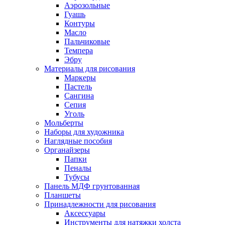
Аэрозольные
Гуашь
Контуры
Масло
Пальчиковые
Темпера
Эбру
Материалы для рисования
Маркеры
Пастель
Сангина
Сепия
Уголь
Мольберты
Наборы для художника
Наглядные пособия
Органайзеры
Папки
Пеналы
Тубусы
Панель МДФ грунтованная
Планшеты
Принадлежности для рисования
Аксессуары
Инструменты для натяжки холста