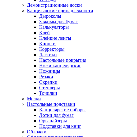
Демонстрационные доски
Канцелярские принадлежности
Дыроколы
Зажимы для бумаг
Калькуляторы
Клей
Клейкие ленты
Кнопки
Корректоры
Ластики
Настольные покрытия
Ножи канцелярские
Ножницы
Резаки
Скрепки
Степлеры
Точилки
Мелки
Настольные подставки
Канцелярские наборы
Лотки для бумаг
Органайзеры
Подставки для книг
Обложки