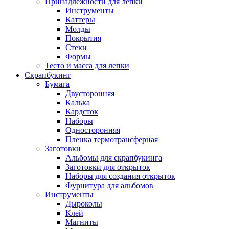
Принадлежности для лепки
Инструменты
Каттеры
Молды
Покрытия
Стеки
Формы
Тесто и масса для лепки
Скрапбукинг
Бумага
Двусторонняя
Калька
Кардсток
Наборы
Односторонняя
Пленка термотрансферная
Заготовки
Альбомы для скрапбукинга
Заготовки для открыток
Наборы для создания открыток
Фурнитура для альбомов
Инструменты
Дыроколы
Клей
Магниты