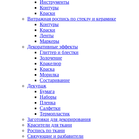
Инструменты
Контуры
Краски
Витражная роспись по стеклу и керамике
Контуры
Краски
Ленты
Маркеры
Декоративные эффекты
Глиттер и блестки
Золочение
Кракелюр
Краска
Морилка
Состаривание
Декупаж
Бумага
Наборы
Пленка
Салфетки
Термопластик
Заготовки для декорирования
Красители для ткани
Роспись по ткани
Связующие и разбавители