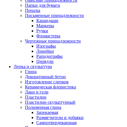
Офисные принадлежности
Папки для бумаги
Пеналы
Письменные принадлежности
Карандаши
Маркеры
Ручки
Фломастеры
Чертежные принадлежности
Изографы
Линейки
Рапидографы
Циркули
Лепка и скульптура
Глина
Декоративный бетон
Изготовление слепков
Керамическая флористика
Лаки и гели
Пластилин
Пластилин скульптурный
Полимерная глина
Запекаемая
Размягчители и добавки
Самоотвердевающая