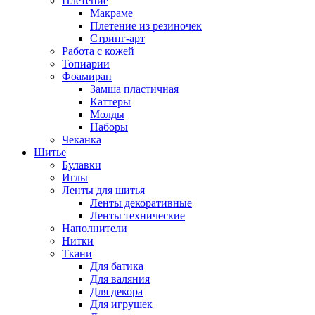
Плетение
Макраме
Плетение из резиночек
Стринг-арт
Работа с кожей
Топиарии
Фоамиран
Замша пластичная
Каттеры
Молды
Наборы
Чеканка
Шитье
Булавки
Иглы
Ленты для шитья
Ленты декоративные
Ленты технические
Наполнители
Нитки
Ткани
Для батика
Для валяния
Для декора
Для игрушек