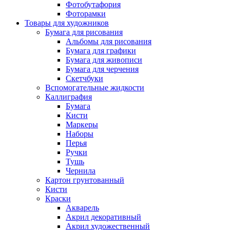
Фотобутафория
Фоторамки
Товары для художников
Бумага для рисования
Альбомы для рисования
Бумага для графики
Бумага для живописи
Бумага для черчения
Скетчбуки
Вспомогательные жидкости
Каллиграфия
Бумага
Кисти
Маркеры
Наборы
Перья
Ручки
Тушь
Чернила
Картон грунтованный
Кисти
Краски
Акварель
Акрил декоративный
Акрил художественный