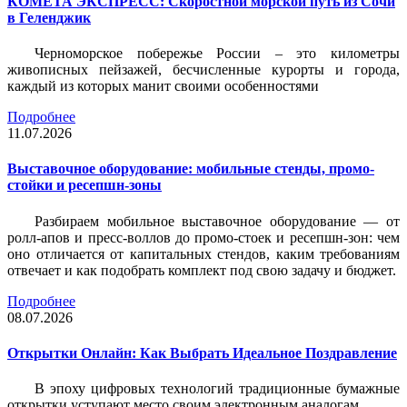
КОМЕТА ЭКСПРЕСС: Скоростной морской путь из Сочи
в Геленджик
Черноморское побережье России – это километры
живописных пейзажей, бесчисленные курорты и города,
каждый из которых манит своими особенностями
Подробнее
11.07.2026
Выставочное оборудование: мобильные стенды, промо-
стойки и ресепшн-зоны
Разбираем мобильное выставочное оборудование — от
ролл-апов и пресс-воллов до промо-стоек и ресепшн-зон: чем
оно отличается от капитальных стендов, каким требованиям
отвечает и как подобрать комплект под свою задачу и бюджет.
Подробнее
08.07.2026
Открытки Онлайн: Как Выбрать Идеальное Поздравление
В эпоху цифровых технологий традиционные бумажные
открытки уступают место своим электронным аналогам