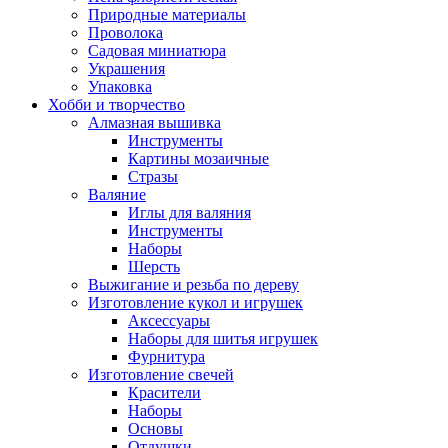
Природные материалы
Проволока
Садовая миниатюра
Украшения
Упаковка
Хобби и творчество
Алмазная вышивка
Инструменты
Картины мозаичные
Стразы
Валяние
Иглы для валяния
Инструменты
Наборы
Шерсть
Выжигание и резьба по дереву
Изготовление кукол и игрушек
Аксессуары
Наборы для шитья игрушек
Фурнитура
Изготовление свечей
Красители
Наборы
Основы
Отдушки