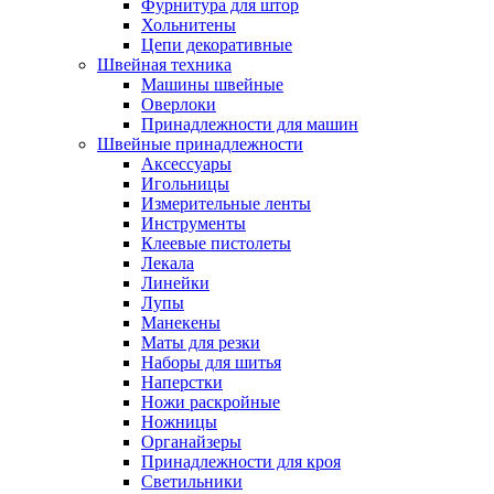
Фурнитура для штор
Хольнитены
Цепи декоративные
Швейная техника
Машины швейные
Оверлоки
Принадлежности для машин
Швейные принадлежности
Аксессуары
Игольницы
Измерительные ленты
Инструменты
Клеевые пистолеты
Лекала
Линейки
Лупы
Манекены
Маты для резки
Наборы для шитья
Наперстки
Ножи раскройные
Ножницы
Органайзеры
Принадлежности для кроя
Светильники