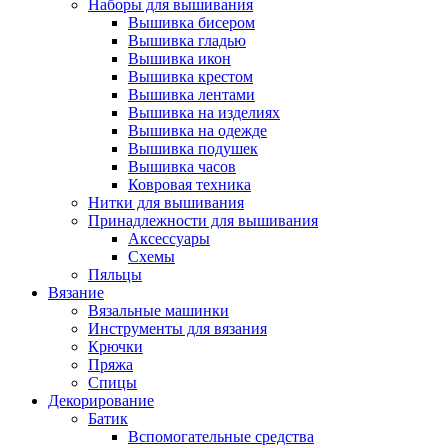
Наборы для вышивания
Вышивка бисером
Вышивка гладью
Вышивка икон
Вышивка крестом
Вышивка лентами
Вышивка на изделиях
Вышивка на одежде
Вышивка подушек
Вышивка часов
Ковровая техника
Нитки для вышивания
Принадлежности для вышивания
Аксессуары
Схемы
Пяльцы
Вязание
Вязальные машинки
Инструменты для вязания
Крючки
Пряжа
Спицы
Декорирование
Батик
Вспомогательные средства