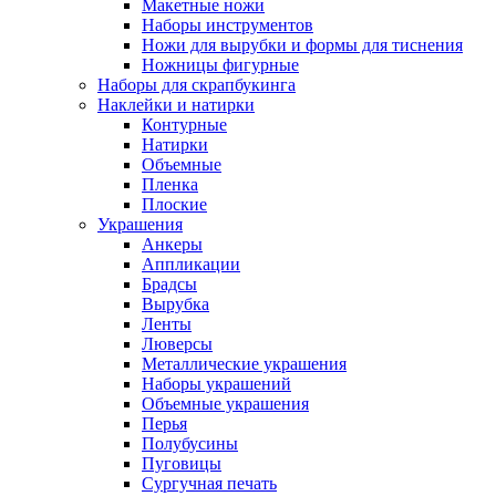
Макетные ножи
Наборы инструментов
Ножи для вырубки и формы для тиснения
Ножницы фигурные
Наборы для скрапбукинга
Наклейки и натирки
Контурные
Натирки
Объемные
Пленка
Плоские
Украшения
Анкеры
Аппликации
Брадсы
Вырубка
Ленты
Люверсы
Металлические украшения
Наборы украшений
Объемные украшения
Перья
Полубусины
Пуговицы
Сургучная печать