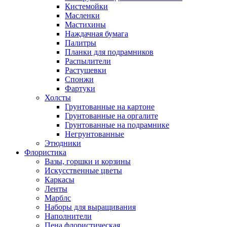
Кистемойки
Масленки
Мастихины
Наждачная бумага
Палитры
Планки для подрамников
Распылители
Растушевки
Спонжи
Фартуки
Холсты
Грунтованные на картоне
Грунтованные на оргалите
Грунтованные на подрамнике
Негрунтованные
Этюдники
Флористика
Вазы, горшки и корзины
Искусственные цветы
Каркасы
Ленты
Марблс
Наборы для выращивания
Наполнители
Пена флористическая