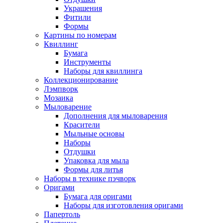
Украшения
Фитили
Формы
Картины по номерам
Квиллинг
Бумага
Инструменты
Наборы для квиллинга
Коллекционирование
Лэмпворк
Мозаика
Мыловарение
Дополнения для мыловарения
Красители
Мыльные основы
Наборы
Отдушки
Упаковка для мыла
Формы для литья
Наборы в технике пэчворк
Оригами
Бумага для оригами
Наборы для изготовления оригами
Папертоль