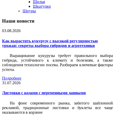
Шилья
Шкатулки
Шнуры
Наши новости
03.08.2026
Как вырастить кукурузу с высокой регулярностью
урожая: секреты выбора гибридов и агротехники
Выращивание кукурузы требует правильного выбора
гибрида, устойчивого к климату и болезням, а также
соблюдения технологии посева. Разбираем ключевые факторы
успеха.
Подробнее
31.07.2026
Листовки c кодами с переменными данными
На фоне современного рынка, забитого шаблонной
рекламой, традиционные листовки и буклеты все чаще
оказываются в корзине