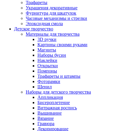
Трафареты
Украшения декоративные
Фурнитура для шкатулок
Часовые механизмы и стрелки
Эпоксидная смола
Детское творчество
Материалы для творчества
3D ручки
Картины своими руками
Магниты
Наборы бусин
Наклейки
Открытки
Помпоны
Трафареты и штампы
Фоторамки
Шенил
Наборы для детского творчества
Аппликация
Бисероплетение
Витражная роспись
Вышивание
Вязание
Гравюра
Декорирование