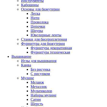
Инструменты
Кабошоны
Основы для бижутерии
Леска
Нити
Проволока
Цепочки
Шнуры
Ювелирные ленты
Станки для бисероплетения
Фурнитура для бижутерии
Фурнитура декоративная
Фурнитура техническая
Вышивание
Иглы для вышивания
Канва
Без рисунка
С рисунком
Мулине
Меланж
Металлик
Мультиколор
Наборы мулине
Сатин
Шерсть