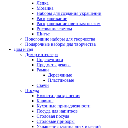
Лепка
Мозаика
Наборы для создания украшений
Раскрашивание
Раскрашивание цветным песком
Рисование светом
Шитье
Новогодние наборы для творчества
Подарочные наборы для творчества
Дом и сад
Декор интерьера
Подсвечники
Предметы декора
Рамки
Деревянные
Пластиковые
Свечи
Посуда
Емкости для хранения
Карвинг
Кухонные принадлежности
Посуда для напитков
Столовая посуда
Столовые приборы
Украшения кулинарных изделий