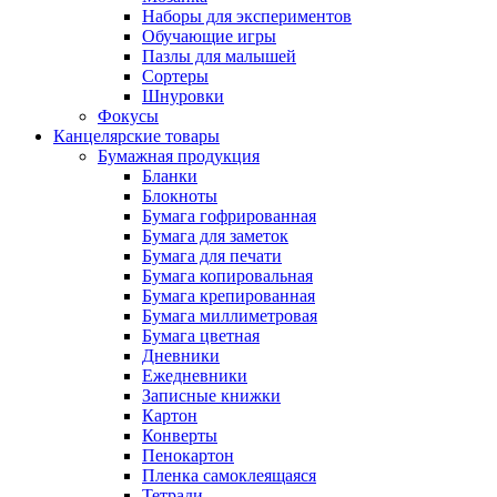
Наборы для экспериментов
Обучающие игры
Пазлы для малышей
Сортеры
Шнуровки
Фокусы
Канцелярские товары
Бумажная продукция
Бланки
Блокноты
Бумага гофрированная
Бумага для заметок
Бумага для печати
Бумага копировальная
Бумага крепированная
Бумага миллиметровая
Бумага цветная
Дневники
Ежедневники
Записные книжки
Картон
Конверты
Пенокартон
Пленка самоклеящаяся
Тетради