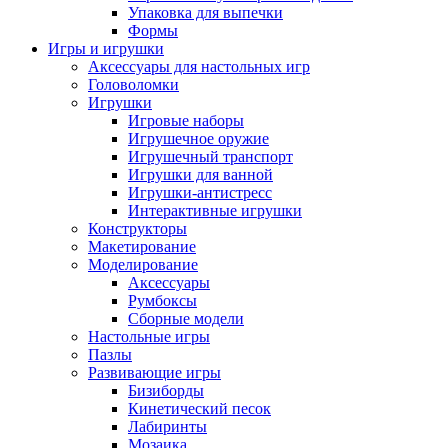
Упаковка для выпечки
Формы
Игры и игрушки
Аксессуары для настольных игр
Головоломки
Игрушки
Игровые наборы
Игрушечное оружие
Игрушечный транспорт
Игрушки для ванной
Игрушки-антистресс
Интерактивные игрушки
Конструкторы
Макетирование
Моделирование
Аксессуары
Румбоксы
Сборные модели
Настольные игры
Пазлы
Развивающие игры
Бизиборды
Кинетический песок
Лабиринты
Мозаика