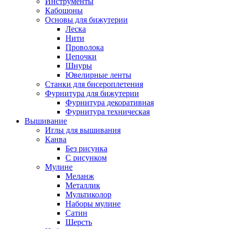
Инструменты
Кабошоны
Основы для бижутерии
Леска
Нити
Проволока
Цепочки
Шнуры
Ювелирные ленты
Станки для бисероплетения
Фурнитура для бижутерии
Фурнитура декоративная
Фурнитура техническая
Вышивание
Иглы для вышивания
Канва
Без рисунка
С рисунком
Мулине
Меланж
Металлик
Мультиколор
Наборы мулине
Сатин
Шерсть