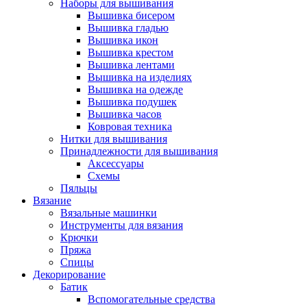
Наборы для вышивания
Вышивка бисером
Вышивка гладью
Вышивка икон
Вышивка крестом
Вышивка лентами
Вышивка на изделиях
Вышивка на одежде
Вышивка подушек
Вышивка часов
Ковровая техника
Нитки для вышивания
Принадлежности для вышивания
Аксессуары
Схемы
Пяльцы
Вязание
Вязальные машинки
Инструменты для вязания
Крючки
Пряжа
Спицы
Декорирование
Батик
Вспомогательные средства