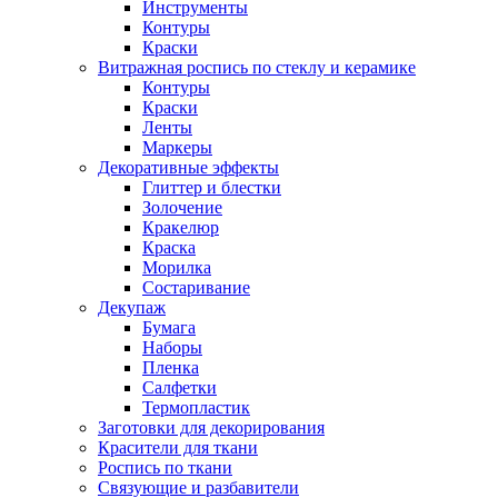
Инструменты
Контуры
Краски
Витражная роспись по стеклу и керамике
Контуры
Краски
Ленты
Маркеры
Декоративные эффекты
Глиттер и блестки
Золочение
Кракелюр
Краска
Морилка
Состаривание
Декупаж
Бумага
Наборы
Пленка
Салфетки
Термопластик
Заготовки для декорирования
Красители для ткани
Роспись по ткани
Связующие и разбавители