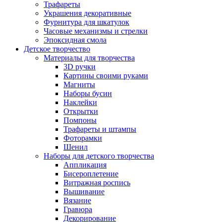
Трафареты
Украшения декоративные
Фурнитура для шкатулок
Часовые механизмы и стрелки
Эпоксидная смола
Детское творчество
Материалы для творчества
3D ручки
Картины своими руками
Магниты
Наборы бусин
Наклейки
Открытки
Помпоны
Трафареты и штампы
Фоторамки
Шенил
Наборы для детского творчества
Аппликация
Бисероплетение
Витражная роспись
Вышивание
Вязание
Гравюра
Декорирование