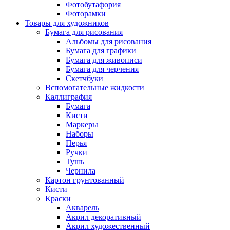
Фотобутафория
Фоторамки
Товары для художников
Бумага для рисования
Альбомы для рисования
Бумага для графики
Бумага для живописи
Бумага для черчения
Скетчбуки
Вспомогательные жидкости
Каллиграфия
Бумага
Кисти
Маркеры
Наборы
Перья
Ручки
Тушь
Чернила
Картон грунтованный
Кисти
Краски
Акварель
Акрил декоративный
Акрил художественный