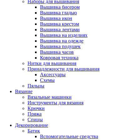
Наборы для вышивания
Вышивка бисером
Вышивка гладью
Вышивка икон
Вышивка крестом
Вышивка лентами
Вышивка на изделиях
Вышивка на одежде
Вышивка подушек
Вышивка часов
Ковровая техника
Нитки для вышивания
Принадлежности для вышивания
Аксессуары
Схемы
Пяльцы
Вязание
Вязальные машинки
Инструменты для вязания
Крючки
Пряжа
Спицы
Декорирование
Батик
Вспомогательные средства