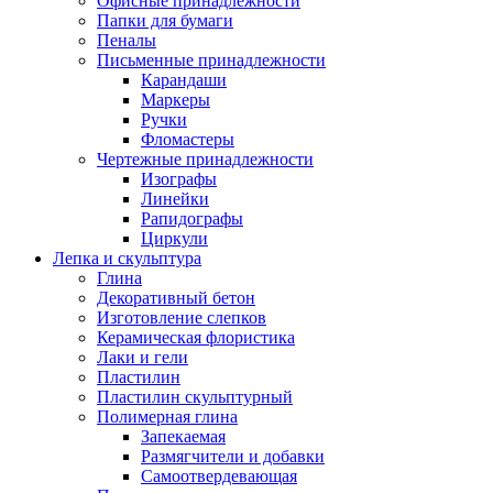
Офисные принадлежности
Папки для бумаги
Пеналы
Письменные принадлежности
Карандаши
Маркеры
Ручки
Фломастеры
Чертежные принадлежности
Изографы
Линейки
Рапидографы
Циркули
Лепка и скульптура
Глина
Декоративный бетон
Изготовление слепков
Керамическая флористика
Лаки и гели
Пластилин
Пластилин скульптурный
Полимерная глина
Запекаемая
Размягчители и добавки
Самоотвердевающая