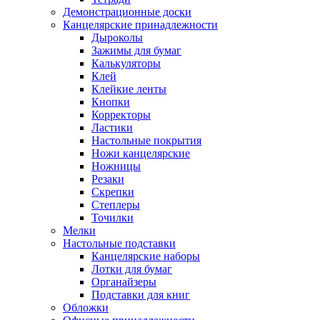
Демонстрационные доски
Канцелярские принадлежности
Дыроколы
Зажимы для бумаг
Калькуляторы
Клей
Клейкие ленты
Кнопки
Корректоры
Ластики
Настольные покрытия
Ножи канцелярские
Ножницы
Резаки
Скрепки
Степлеры
Точилки
Мелки
Настольные подставки
Канцелярские наборы
Лотки для бумаг
Органайзеры
Подставки для книг
Обложки