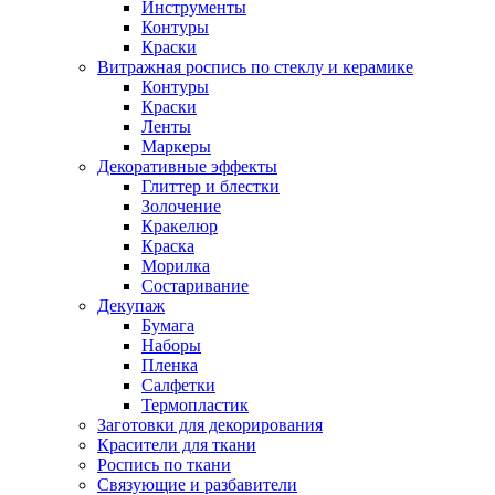
Инструменты
Контуры
Краски
Витражная роспись по стеклу и керамике
Контуры
Краски
Ленты
Маркеры
Декоративные эффекты
Глиттер и блестки
Золочение
Кракелюр
Краска
Морилка
Состаривание
Декупаж
Бумага
Наборы
Пленка
Салфетки
Термопластик
Заготовки для декорирования
Красители для ткани
Роспись по ткани
Связующие и разбавители