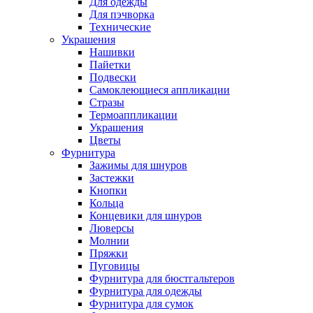
Для одежды
Для пэчворка
Технические
Украшения
Нашивки
Пайетки
Подвески
Самоклеющиеся аппликации
Стразы
Термоаппликации
Украшения
Цветы
Фурнитура
Зажимы для шнуров
Застежки
Кнопки
Кольца
Концевики для шнуров
Люверсы
Молнии
Пряжки
Пуговицы
Фурнитура для бюстгальтеров
Фурнитура для одежды
Фурнитура для сумок