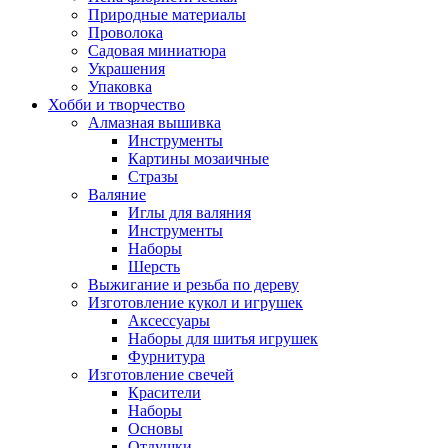
Природные материалы
Проволока
Садовая миниатюра
Украшения
Упаковка
Хобби и творчество
Алмазная вышивка
Инструменты
Картины мозаичные
Стразы
Валяние
Иглы для валяния
Инструменты
Наборы
Шерсть
Выжигание и резьба по дереву
Изготовление кукол и игрушек
Аксессуары
Наборы для шитья игрушек
Фурнитура
Изготовление свечей
Красители
Наборы
Основы
Отдушки