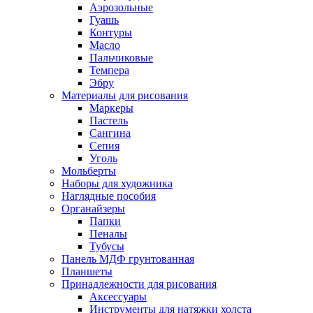
Аэрозольные
Гуашь
Контуры
Масло
Пальчиковые
Темпера
Эбру
Материалы для рисования
Маркеры
Пастель
Сангина
Сепия
Уголь
Мольберты
Наборы для художника
Наглядные пособия
Органайзеры
Папки
Пеналы
Тубусы
Панель МДФ грунтованная
Планшеты
Принадлежности для рисования
Аксессуары
Инструменты для натяжки холста