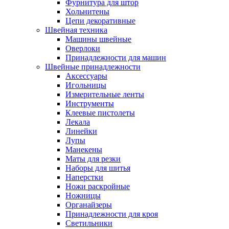
Фурнитура для штор
Хольнитены
Цепи декоративные
Швейная техника
Машины швейные
Оверлоки
Принадлежности для машин
Швейные принадлежности
Аксессуары
Игольницы
Измерительные ленты
Инструменты
Клеевые пистолеты
Лекала
Линейки
Лупы
Манекены
Маты для резки
Наборы для шитья
Наперстки
Ножи раскройные
Ножницы
Органайзеры
Принадлежности для кроя
Светильники