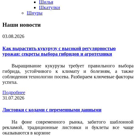
Шилья
Шкатулки
Шнуры
Наши новости
03.08.2026
Как вырастить кукурузу с высокой регулярностью
урожая: секреты выбора гибридов и агротехники
Выращивание кукурузы требует правильного выбора
гибрида, устойчивого к климату и болезням, а также
соблюдения технологии посева. Разбираем ключевые факторы
успеха.
Подробнее
31.07.2026
Листовки c кодами с переменными данными
На фоне современного рынка, забитого шаблонной
рекламой, традиционные листовки и буклеты все чаще
оказываются в корзине