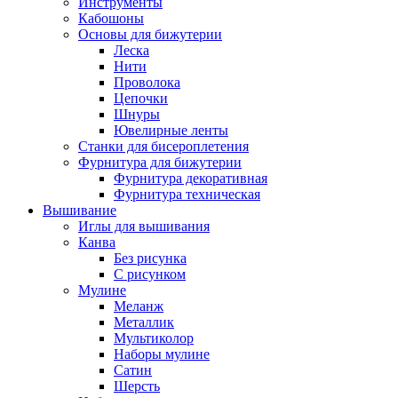
Инструменты
Кабошоны
Основы для бижутерии
Леска
Нити
Проволока
Цепочки
Шнуры
Ювелирные ленты
Станки для бисероплетения
Фурнитура для бижутерии
Фурнитура декоративная
Фурнитура техническая
Вышивание
Иглы для вышивания
Канва
Без рисунка
С рисунком
Мулине
Меланж
Металлик
Мультиколор
Наборы мулине
Сатин
Шерсть