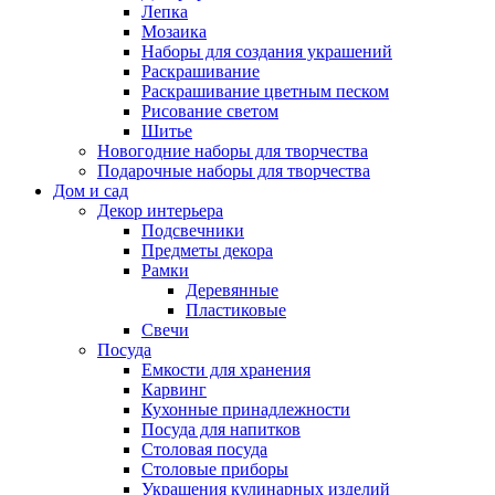
Лепка
Мозаика
Наборы для создания украшений
Раскрашивание
Раскрашивание цветным песком
Рисование светом
Шитье
Новогодние наборы для творчества
Подарочные наборы для творчества
Дом и сад
Декор интерьера
Подсвечники
Предметы декора
Рамки
Деревянные
Пластиковые
Свечи
Посуда
Емкости для хранения
Карвинг
Кухонные принадлежности
Посуда для напитков
Столовая посуда
Столовые приборы
Украшения кулинарных изделий