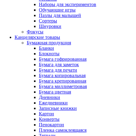
Наборы для экспериментов
Обучающие игры
Пазлы для малышей
Сортеры
Шнуровки
Фокусы
Канцелярские товары
Бумажная продукция
Бланки
Блокноты
Бумага гофрированная
Бумага для заметок
Бумага для печати
Бумага копировальная
Бумага крепированная
Бумага миллиметровая
Бумага цветная
Дневники
Ежедневники
Записные книжки
Картон
Конверты
Пенокартон
Пленка самоклеящаяся
Тетради