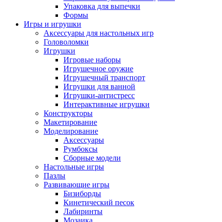
Упаковка для выпечки
Формы
Игры и игрушки
Аксессуары для настольных игр
Головоломки
Игрушки
Игровые наборы
Игрушечное оружие
Игрушечный транспорт
Игрушки для ванной
Игрушки-антистресс
Интерактивные игрушки
Конструкторы
Макетирование
Моделирование
Аксессуары
Румбоксы
Сборные модели
Настольные игры
Пазлы
Развивающие игры
Бизиборды
Кинетический песок
Лабиринты
Мозаика