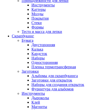
Принадлежности для лепки
Инструменты
Каттеры
Молды
Покрытия
Стеки
Формы
Тесто и масса для лепки
Скрапбукинг
Бумага
Двусторонняя
Калька
Кардсток
Наборы
Односторонняя
Пленка термотрансферная
Заготовки
Альбомы для скрапбукинга
Заготовки для открыток
Наборы для создания открыток
Фурнитура для альбомов
Инструменты
Дыроколы
Клей
Магниты