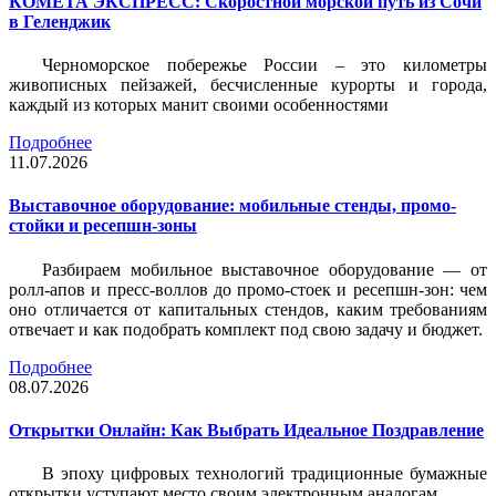
КОМЕТА ЭКСПРЕСС: Скоростной морской путь из Сочи
в Геленджик
Черноморское побережье России – это километры
живописных пейзажей, бесчисленные курорты и города,
каждый из которых манит своими особенностями
Подробнее
11.07.2026
Выставочное оборудование: мобильные стенды, промо-
стойки и ресепшн-зоны
Разбираем мобильное выставочное оборудование — от
ролл-апов и пресс-воллов до промо-стоек и ресепшн-зон: чем
оно отличается от капитальных стендов, каким требованиям
отвечает и как подобрать комплект под свою задачу и бюджет.
Подробнее
08.07.2026
Открытки Онлайн: Как Выбрать Идеальное Поздравление
В эпоху цифровых технологий традиционные бумажные
открытки уступают место своим электронным аналогам