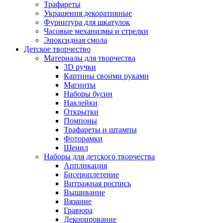
Трафареты
Украшения декоративные
Фурнитура для шкатулок
Часовые механизмы и стрелки
Эпоксидная смола
Детское творчество
Материалы для творчества
3D ручки
Картины своими руками
Магниты
Наборы бусин
Наклейки
Открытки
Помпоны
Трафареты и штампы
Фоторамки
Шенил
Наборы для детского творчества
Аппликация
Бисероплетение
Витражная роспись
Вышивание
Вязание
Гравюра
Декорирование