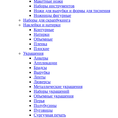
Макетные ножи
Наборы инструментов
Ножи для вырубки и формы для тиснения
Ножницы фигурные
Наборы для скрапбукинга
Наклейки и натирки
Контурные
Натирки
Объемные
Пленка
Плоские
Украшения
Анкеры
Аппликации
Брадсы
Вырубка
Ленты
Люверсы
Металлические украшения
Наборы украшений
Объемные украшения
Перья
Полубусины
Пуговицы
Сургучная печать