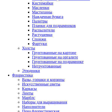
Кистемойки
Масленки
Мастихины
Наждачная бумага
Палитры
Планки для подрамников
Распылители
Растушевки
Спонжи
Фартуки
Холсты
Грунтованные на картоне
Грунтованные на оргалите
Грунтованные на подрамнике
Негрунтованные
Этюдники
Флористика
Вазы, горшки и корзины
Искусственные цветы
Каркасы
Ленты
Марблс
Наборы для выращивания
Наполнители
Пена флористическая