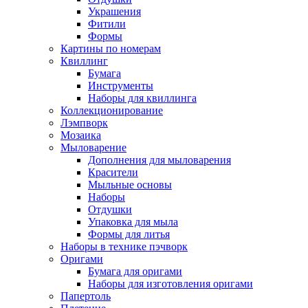
Украшения
Фитили
Формы
Картины по номерам
Квиллинг
Бумага
Инструменты
Наборы для квиллинга
Коллекционирование
Лэмпворк
Мозаика
Мыловарение
Дополнения для мыловарения
Красители
Мыльные основы
Наборы
Отдушки
Упаковка для мыла
Формы для литья
Наборы в технике пэчворк
Оригами
Бумага для оригами
Наборы для изготовления оригами
Папертоль