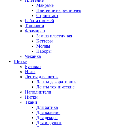
Плетение
Макраме
Плетение из резиночек
Стринг-арт
Работа с кожей
Топиарии
Фоамиран
Замша пластичная
Каттеры
Молды
Наборы
Чеканка
Шитье
Булавки
Иглы
Ленты для шитья
Ленты декоративные
Ленты технические
Наполнители
Нитки
Ткани
Для батика
Для валяния
Для декора
Для игрушек