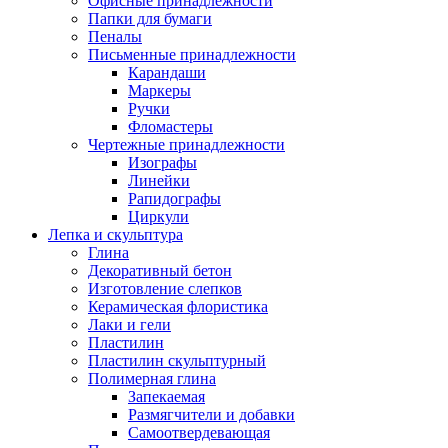
Офисные принадлежности
Папки для бумаги
Пеналы
Письменные принадлежности
Карандаши
Маркеры
Ручки
Фломастеры
Чертежные принадлежности
Изографы
Линейки
Рапидографы
Циркули
Лепка и скульптура
Глина
Декоративный бетон
Изготовление слепков
Керамическая флористика
Лаки и гели
Пластилин
Пластилин скульптурный
Полимерная глина
Запекаемая
Размягчители и добавки
Самоотвердевающая