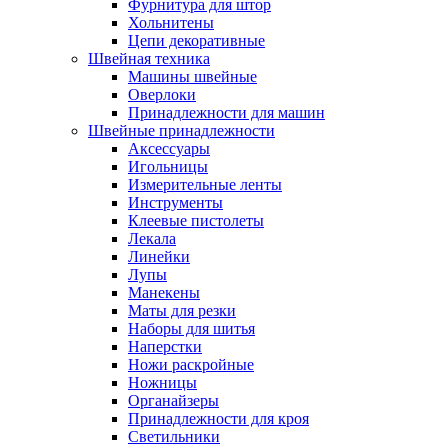
Фурнитура для штор
Хольнитены
Цепи декоративные
Швейная техника
Машины швейные
Оверлоки
Принадлежности для машин
Швейные принадлежности
Аксессуары
Игольницы
Измерительные ленты
Инструменты
Клеевые пистолеты
Лекала
Линейки
Лупы
Манекены
Маты для резки
Наборы для шитья
Наперстки
Ножи раскройные
Ножницы
Органайзеры
Принадлежности для кроя
Светильники