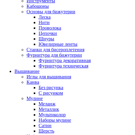
Инструменты
Кабошоны
Основы для бижутерии
Леска
Нити
Проволока
Цепочки
Шнуры
Ювелирные ленты
Станки для бисероплетения
Фурнитура для бижутерии
Фурнитура декоративная
Фурнитура техническая
Вышивание
Иглы для вышивания
Канва
Без рисунка
С рисунком
Мулине
Меланж
Металлик
Мультиколор
Наборы мулине
Сатин
Шерсть