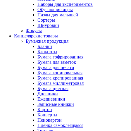
Наборы для экспериментов
Обучающие игры
Пазлы для малышей
Сортеры
Шнуровки
Фокусы
Канцелярские товары
Бумажная продукция
Бланки
Блокноты
Бумага гофрированная
Бумага для заметок
Бумага для печати
Бумага копировальная
Бумага крепированная
Бумага миллиметровая
Бумага цветная
Дневники
Ежедневники
Записные книжки
Картон
Конверты
Пенокартон
Пленка самоклеящаяся
Тетради