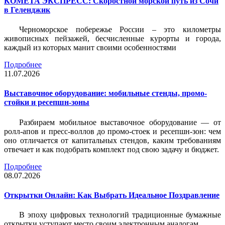
КОМЕТА ЭКСПРЕСС: Скоростной морской путь из Сочи
в Геленджик
Черноморское побережье России – это километры
живописных пейзажей, бесчисленные курорты и города,
каждый из которых манит своими особенностями
Подробнее
11.07.2026
Выставочное оборудование: мобильные стенды, промо-
стойки и ресепшн-зоны
Разбираем мобильное выставочное оборудование — от
ролл-апов и пресс-воллов до промо-стоек и ресепшн-зон: чем
оно отличается от капитальных стендов, каким требованиям
отвечает и как подобрать комплект под свою задачу и бюджет.
Подробнее
08.07.2026
Открытки Онлайн: Как Выбрать Идеальное Поздравление
В эпоху цифровых технологий традиционные бумажные
открытки уступают место своим электронным аналогам