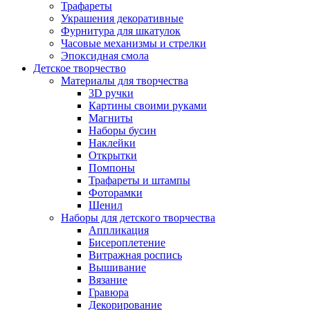
Трафареты
Украшения декоративные
Фурнитура для шкатулок
Часовые механизмы и стрелки
Эпоксидная смола
Детское творчество
Материалы для творчества
3D ручки
Картины своими руками
Магниты
Наборы бусин
Наклейки
Открытки
Помпоны
Трафареты и штампы
Фоторамки
Шенил
Наборы для детского творчества
Аппликация
Бисероплетение
Витражная роспись
Вышивание
Вязание
Гравюра
Декорирование