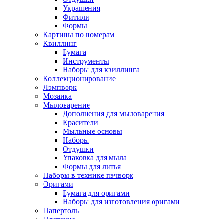
Украшения
Фитили
Формы
Картины по номерам
Квиллинг
Бумага
Инструменты
Наборы для квиллинга
Коллекционирование
Лэмпворк
Мозаика
Мыловарение
Дополнения для мыловарения
Красители
Мыльные основы
Наборы
Отдушки
Упаковка для мыла
Формы для литья
Наборы в технике пэчворк
Оригами
Бумага для оригами
Наборы для изготовления оригами
Папертоль