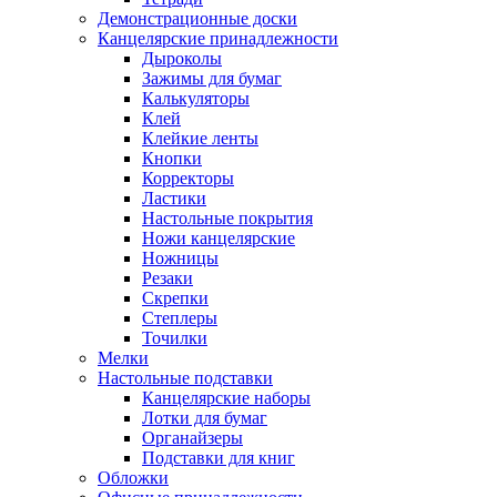
Демонстрационные доски
Канцелярские принадлежности
Дыроколы
Зажимы для бумаг
Калькуляторы
Клей
Клейкие ленты
Кнопки
Корректоры
Ластики
Настольные покрытия
Ножи канцелярские
Ножницы
Резаки
Скрепки
Степлеры
Точилки
Мелки
Настольные подставки
Канцелярские наборы
Лотки для бумаг
Органайзеры
Подставки для книг
Обложки