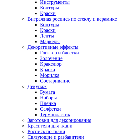
Инструменты
Контуры
Краски
Витражная роспись по стеклу и керамике
Контуры
Краски
Ленты
Маркеры
Декоративные эффекты
Глиттер и блестки
Золочение
Кракелюр
Краска
Морилка
Состаривание
Декупаж
Бумага
Наборы
Пленка
Салфетки
Термопластик
Заготовки для декорирования
Красители для ткани
Роспись по ткани
Связующие и разбавители