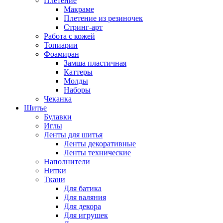
Плетение
Макраме
Плетение из резиночек
Стринг-арт
Работа с кожей
Топиарии
Фоамиран
Замша пластичная
Каттеры
Молды
Наборы
Чеканка
Шитье
Булавки
Иглы
Ленты для шитья
Ленты декоративные
Ленты технические
Наполнители
Нитки
Ткани
Для батика
Для валяния
Для декора
Для игрушек