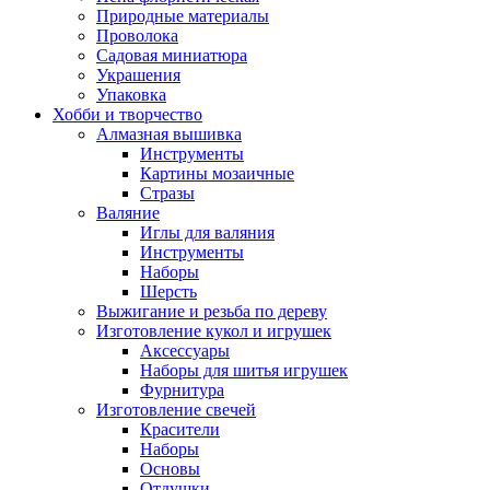
Природные материалы
Проволока
Садовая миниатюра
Украшения
Упаковка
Хобби и творчество
Алмазная вышивка
Инструменты
Картины мозаичные
Стразы
Валяние
Иглы для валяния
Инструменты
Наборы
Шерсть
Выжигание и резьба по дереву
Изготовление кукол и игрушек
Аксессуары
Наборы для шитья игрушек
Фурнитура
Изготовление свечей
Красители
Наборы
Основы
Отдушки