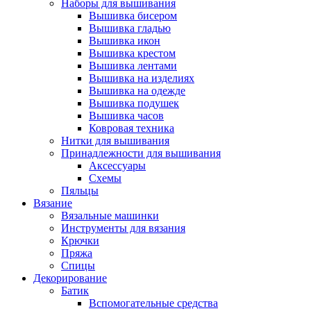
Наборы для вышивания
Вышивка бисером
Вышивка гладью
Вышивка икон
Вышивка крестом
Вышивка лентами
Вышивка на изделиях
Вышивка на одежде
Вышивка подушек
Вышивка часов
Ковровая техника
Нитки для вышивания
Принадлежности для вышивания
Аксессуары
Схемы
Пяльцы
Вязание
Вязальные машинки
Инструменты для вязания
Крючки
Пряжа
Спицы
Декорирование
Батик
Вспомогательные средства