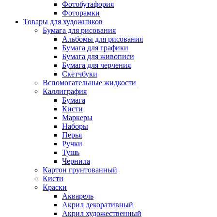
Фотобутафория
Фоторамки
Товары для художников
Бумага для рисования
Альбомы для рисования
Бумага для графики
Бумага для живописи
Бумага для черчения
Скетчбуки
Вспомогательные жидкости
Каллиграфия
Бумага
Кисти
Маркеры
Наборы
Перья
Ручки
Тушь
Чернила
Картон грунтованный
Кисти
Краски
Акварель
Акрил декоративный
Акрил художественный