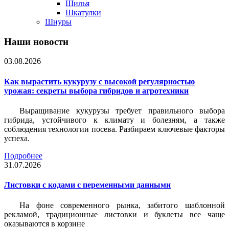
Шилья
Шкатулки
Шнуры
Наши новости
03.08.2026
Как вырастить кукурузу с высокой регулярностью
урожая: секреты выбора гибридов и агротехники
Выращивание кукурузы требует правильного выбора
гибрида, устойчивого к климату и болезням, а также
соблюдения технологии посева. Разбираем ключевые факторы
успеха.
Подробнее
31.07.2026
Листовки c кодами с переменными данными
На фоне современного рынка, забитого шаблонной
рекламой, традиционные листовки и буклеты все чаще
оказываются в корзине