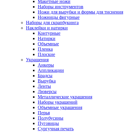
Макетные ножи
Наборы инструментов
Ножи для вырубки и формы для тиснения
Ножницы фигурные
Наборы для скрапбукинга
Наклейки и натирки
Контурные
Натирки
Объемные
Пленка
Плоские
Украшения
Анкеры
Аппликации
Брадсы
Вырубка
Ленты
Люверсы
Металлические украшения
Наборы украшений
Объемные украшения
Перья
Полубусины
Пуговицы
Сургучная печать