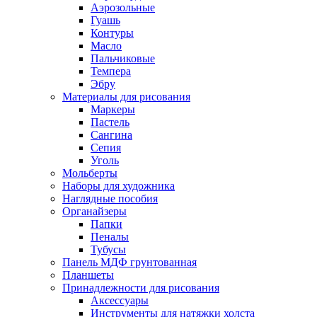
Аэрозольные
Гуашь
Контуры
Масло
Пальчиковые
Темпера
Эбру
Материалы для рисования
Маркеры
Пастель
Сангина
Сепия
Уголь
Мольберты
Наборы для художника
Наглядные пособия
Органайзеры
Папки
Пеналы
Тубусы
Панель МДФ грунтованная
Планшеты
Принадлежности для рисования
Аксессуары
Инструменты для натяжки холста