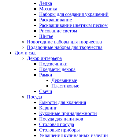
Лепка
Мозаика
Наборы для создания украшений
Раскрашивание
Раскрашивание цветным песком
Рисование светом
Шитье
Новогодние наборы для творчества
Подарочные наборы для творчества
Дом и сад
Декор интерьера
Подсвечники
Предметы декора
Рамки
Деревянные
Пластиковые
Свечи
Посуда
Емкости для хранения
Карвинг
Кухонные принадлежности
Посуда для напитков
Столовая посуда
Столовые приборы
Украшения кулинарных изделий