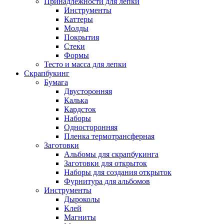
Принадлежности для лепки
Инструменты
Каттеры
Молды
Покрытия
Стеки
Формы
Тесто и масса для лепки
Скрапбукинг
Бумага
Двусторонняя
Калька
Кардсток
Наборы
Односторонняя
Пленка термотрансферная
Заготовки
Альбомы для скрапбукинга
Заготовки для открыток
Наборы для создания открыток
Фурнитура для альбомов
Инструменты
Дыроколы
Клей
Магниты