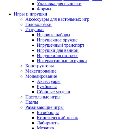
Упаковка для выпечки
Формы
Игры и игрушки
Аксессуары для настольных игр
Головоломки
Игрушки
Игровые наборы
Игрушечное оружие
Игрушечный транспорт
Игрушки для ванной
Игрушки-антистресс
Интерактивные игрушки
Конструкторы
Макетирование
Моделирование
Аксессуары
Румбоксы
Сборные модели
Настольные игры
Пазлы
Развивающие игры
Бизиборды
Кинетический песок
Лабиринты
Мозаика