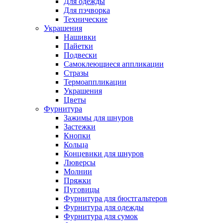
Для одежды
Для пэчворка
Технические
Украшения
Нашивки
Пайетки
Подвески
Самоклеющиеся аппликации
Стразы
Термоаппликации
Украшения
Цветы
Фурнитура
Зажимы для шнуров
Застежки
Кнопки
Кольца
Концевики для шнуров
Люверсы
Молнии
Пряжки
Пуговицы
Фурнитура для бюстгальтеров
Фурнитура для одежды
Фурнитура для сумок