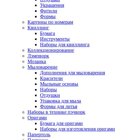
Украшения
Фитили
Формы
Картины по номерам
Квиллинг
Бумага
Инструменты
Наборы для квиллинга
Коллекционирование
Лэмпворк
Мозаика
Мыловарение
Дополнения для мыловарения
Красители
Мыльные основы
Наборы
Отдушки
Упаковка для мыла
Формы для литья
Наборы в технике пэчворк
Оригами
Бумага для оригами
Наборы для изготовления оригами
Папертоль