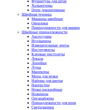
Фурнитура для штор
Хольнитены
Цепи декоративные
Швейная техника
Машины швейные
Оверлоки
Принадлежности для машин
Швейные принадлежности
Аксессуары
Игольницы
Измерительные ленты
Инструменты
Клеевые пистолеты
Лекала
Линейки
Лупы
Манекены
Маты для резки
Наборы для шитья
Наперстки
Ножи раскройные
Ножницы
Органайзеры
Принадлежности для кроя
Светильники