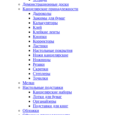
Демонстрационные доски
Канцелярские принадлежности
Дыроколы
Зажимы для бумаг
Калькуляторы
Клей
Клейкие ленты
Кнопки
Корректоры
Ластики
Настольные покрытия
Ножи канцелярские
Ножницы
Резаки
Скрепки
Степлеры
Точилки
Мелки
Настольные подставки
Канцелярские наборы
Лотки для бумаг
Органайзеры
Подставки для книг
Обложки