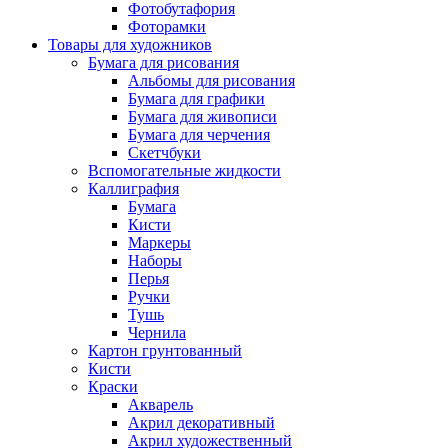
Фотобутафория
Фоторамки
Товары для художников
Бумага для рисования
Альбомы для рисования
Бумага для графики
Бумага для живописи
Бумага для черчения
Скетчбуки
Вспомогательные жидкости
Каллиграфия
Бумага
Кисти
Маркеры
Наборы
Перья
Ручки
Тушь
Чернила
Картон грунтованный
Кисти
Краски
Акварель
Акрил декоративный
Акрил художественный