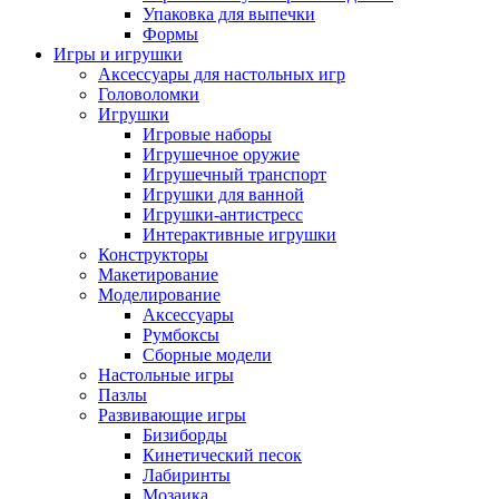
Упаковка для выпечки
Формы
Игры и игрушки
Аксессуары для настольных игр
Головоломки
Игрушки
Игровые наборы
Игрушечное оружие
Игрушечный транспорт
Игрушки для ванной
Игрушки-антистресс
Интерактивные игрушки
Конструкторы
Макетирование
Моделирование
Аксессуары
Румбоксы
Сборные модели
Настольные игры
Пазлы
Развивающие игры
Бизиборды
Кинетический песок
Лабиринты
Мозаика