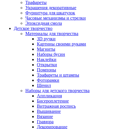
Трафареты
Украшения декоративные
Фурнитура для шкатулок
Часовые механизмы и стрелки
Эпоксидная смола
Детское творчество
Материалы для творчества
3D ручки
Картины своими руками
Магниты
Наборы бусин
Наклейки
Открытки
Помпоны
Трафареты и штампы
Фоторамки
Шенил
Наборы для детского творчества
Аппликация
Бисероплетение
Витражная роспись
Вышивание
Вязание
Гравюра
Декорирование