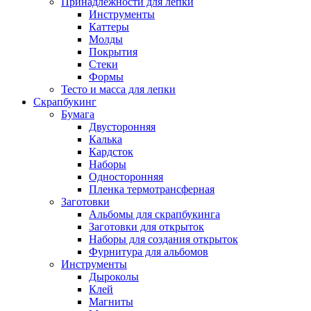
Принадлежности для лепки
Инструменты
Каттеры
Молды
Покрытия
Стеки
Формы
Тесто и масса для лепки
Скрапбукинг
Бумага
Двусторонняя
Калька
Кардсток
Наборы
Односторонняя
Пленка термотрансферная
Заготовки
Альбомы для скрапбукинга
Заготовки для открыток
Наборы для создания открыток
Фурнитура для альбомов
Инструменты
Дыроколы
Клей
Магниты