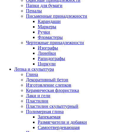
Офисные принадлежности
Папки для бумаги
Пеналы
Письменные принадлежности
Карандаши
Маркеры
Ручки
Фломастеры
Чертежные принадлежности
Изографы
Линейки
Рапидографы
Циркули
Лепка и скульптура
Глина
Декоративный бетон
Изготовление слепков
Керамическая флористика
Лаки и гели
Пластилин
Пластилин скульптурный
Полимерная глина
Запекаемая
Размягчители и добавки
Самоотвердевающая