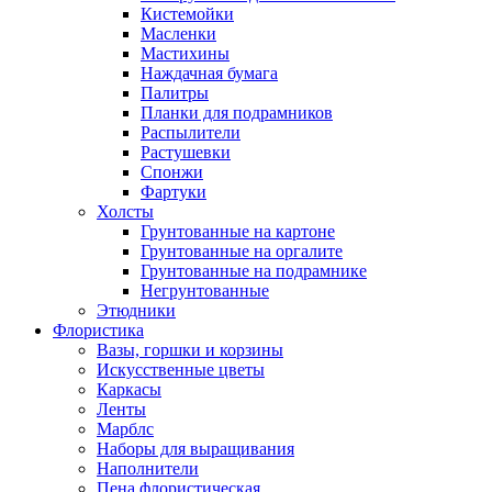
Кистемойки
Масленки
Мастихины
Наждачная бумага
Палитры
Планки для подрамников
Распылители
Растушевки
Спонжи
Фартуки
Холсты
Грунтованные на картоне
Грунтованные на оргалите
Грунтованные на подрамнике
Негрунтованные
Этюдники
Флористика
Вазы, горшки и корзины
Искусственные цветы
Каркасы
Ленты
Марблс
Наборы для выращивания
Наполнители
Пена флористическая