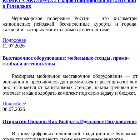
КОМЕТА ЭКСПРЕСС: Скоростной морской путь из Сочи
в Геленджик
Черноморское побережье России – это километры
живописных пейзажей, бесчисленные курорты и города,
каждый из которых манит своими особенностями
Подробнее
11.07.2026
Выставочное оборудование: мобильные стенды, промо-
стойки и ресепшн-зоны
Разбираем мобильное выставочное оборудование — от
ролл-апов и пресс-воллов до промо-стоек и ресепшн-зон: чем
оно отличается от капитальных стендов, каким требованиям
отвечает и как подобрать комплект под свою задачу и бюджет.
Подробнее
08.07.2026
Открытки Онлайн: Как Выбрать Идеальное Поздравление
В эпоху цифровых технологий традиционные бумажные
открытки уступают место своим электронным аналогам