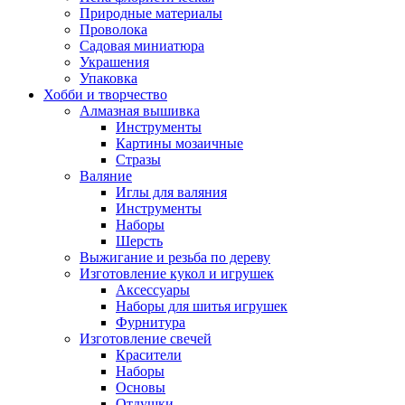
Природные материалы
Проволока
Садовая миниатюра
Украшения
Упаковка
Хобби и творчество
Алмазная вышивка
Инструменты
Картины мозаичные
Стразы
Валяние
Иглы для валяния
Инструменты
Наборы
Шерсть
Выжигание и резьба по дереву
Изготовление кукол и игрушек
Аксессуары
Наборы для шитья игрушек
Фурнитура
Изготовление свечей
Красители
Наборы
Основы
Отдушки