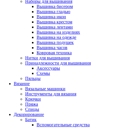
Наборы для вышивания
Вышивка бисером
Вышивка гладью
Вышивка икон
Вышивка крестом
Вышивка лентами
Вышивка на изделиях
Вышивка на одежде
Вышивка подушек
Вышивка часов
Ковровая техника
Нитки для вышивания
Принадлежности для вышивания
Аксессуары
Схемы
Пяльцы
Вязание
Вязальные машинки
Инструменты для вязания
Крючки
Пряжа
Спицы
Декорирование
Батик
Вспомогательные средства