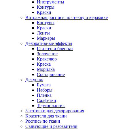
Инструменты
Контуры
Краски
Витражная роспись по стеклу и керамике
Контуры
Краски
Ленты
Маркеры
Декоративные эффекты
Глиттер и блестки
Золочение
Кракелюр
Краска
Морилка
Состаривание
Декупаж
Бумага
Наборы
Пленка
Салфетки
Термопластик
Заготовки для декорирования
Красители для ткани
Роспись по ткани
Связующие и разбавители