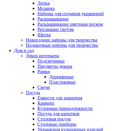
Лепка
Мозаика
Наборы для создания украшений
Раскрашивание
Раскрашивание цветным песком
Рисование светом
Шитье
Новогодние наборы для творчества
Подарочные наборы для творчества
Дом и сад
Декор интерьера
Подсвечники
Предметы декора
Рамки
Деревянные
Пластиковые
Свечи
Посуда
Емкости для хранения
Карвинг
Кухонные принадлежности
Посуда для напитков
Столовая посуда
Столовые приборы
Украшения кулинарных изделий