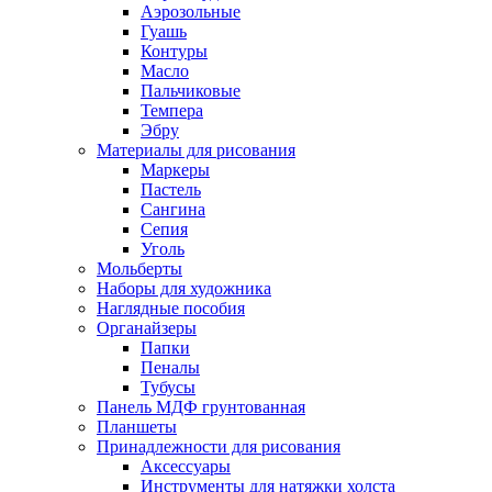
Аэрозольные
Гуашь
Контуры
Масло
Пальчиковые
Темпера
Эбру
Материалы для рисования
Маркеры
Пастель
Сангина
Сепия
Уголь
Мольберты
Наборы для художника
Наглядные пособия
Органайзеры
Папки
Пеналы
Тубусы
Панель МДФ грунтованная
Планшеты
Принадлежности для рисования
Аксессуары
Инструменты для натяжки холста