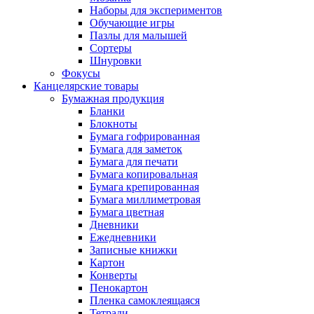
Наборы для экспериментов
Обучающие игры
Пазлы для малышей
Сортеры
Шнуровки
Фокусы
Канцелярские товары
Бумажная продукция
Бланки
Блокноты
Бумага гофрированная
Бумага для заметок
Бумага для печати
Бумага копировальная
Бумага крепированная
Бумага миллиметровая
Бумага цветная
Дневники
Ежедневники
Записные книжки
Картон
Конверты
Пенокартон
Пленка самоклеящаяся
Тетради