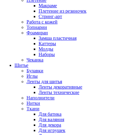
Плетение
Макраме
Плетение из резиночек
Стринг-арт
Работа с кожей
Топиарии
Фоамиран
Замша пластичная
Каттеры
Молды
Наборы
Чеканка
Шитье
Булавки
Иглы
Ленты для шитья
Ленты декоративные
Ленты технические
Наполнители
Нитки
Ткани
Для батика
Для валяния
Для декора
Для игрушек