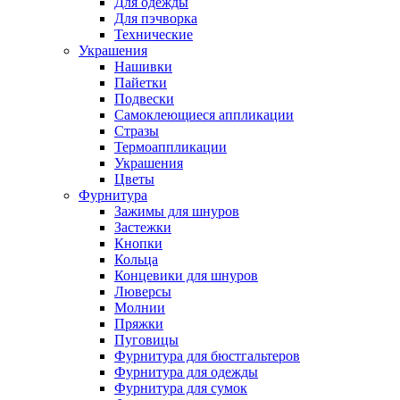
Для одежды
Для пэчворка
Технические
Украшения
Нашивки
Пайетки
Подвески
Самоклеющиеся аппликации
Стразы
Термоаппликации
Украшения
Цветы
Фурнитура
Зажимы для шнуров
Застежки
Кнопки
Кольца
Концевики для шнуров
Люверсы
Молнии
Пряжки
Пуговицы
Фурнитура для бюстгальтеров
Фурнитура для одежды
Фурнитура для сумок