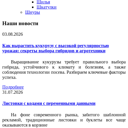
Шилья
Шкатулки
Шнуры
Наши новости
03.08.2026
Как вырастить кукурузу с высокой регулярностью
урожая: секреты выбора гибридов и агротехники
Выращивание кукурузы требует правильного выбора
гибрида, устойчивого к климату и болезням, а также
соблюдения технологии посева. Разбираем ключевые факторы
успеха.
Подробнее
31.07.2026
Листовки c кодами с переменными данными
На фоне современного рынка, забитого шаблонной
рекламой, традиционные листовки и буклеты все чаще
оказываются в корзине