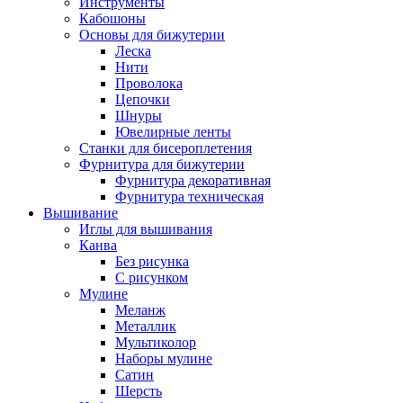
Инструменты
Кабошоны
Основы для бижутерии
Леска
Нити
Проволока
Цепочки
Шнуры
Ювелирные ленты
Станки для бисероплетения
Фурнитура для бижутерии
Фурнитура декоративная
Фурнитура техническая
Вышивание
Иглы для вышивания
Канва
Без рисунка
С рисунком
Мулине
Меланж
Металлик
Мультиколор
Наборы мулине
Сатин
Шерсть