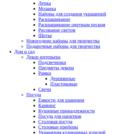
Лепка
Мозаика
Наборы для создания украшений
Раскрашивание
Раскрашивание цветным песком
Рисование светом
Шитье
Новогодние наборы для творчества
Подарочные наборы для творчества
Дом и сад
Декор интерьера
Подсвечники
Предметы декора
Рамки
Деревянные
Пластиковые
Свечи
Посуда
Емкости для хранения
Карвинг
Кухонные принадлежности
Посуда для напитков
Столовая посуда
Столовые приборы
Украшения кулинарных изделий