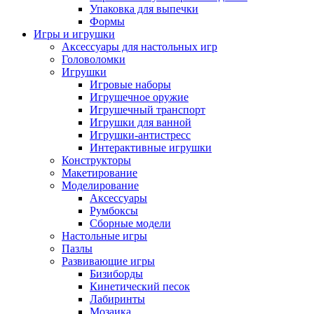
Упаковка для выпечки
Формы
Игры и игрушки
Аксессуары для настольных игр
Головоломки
Игрушки
Игровые наборы
Игрушечное оружие
Игрушечный транспорт
Игрушки для ванной
Игрушки-антистресс
Интерактивные игрушки
Конструкторы
Макетирование
Моделирование
Аксессуары
Румбоксы
Сборные модели
Настольные игры
Пазлы
Развивающие игры
Бизиборды
Кинетический песок
Лабиринты
Мозаика