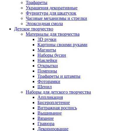
Трафареты
Украшения декоративные
Фурнитура для шкатулок
Часовые механизмы и стрелки
Эпоксидная смола
Детское творчество
Материалы для творчества
3D ручки
Картины своими руками
Магниты
Наборы бусин
Наклейки
Открытки
Помпоны
Трафареты и штампы
Фоторамки
Шенил
Наборы для детского творчества
Аппликация
Бисероплетение
Витражная роспись
Вышивание
Вязание
Гравюра
Декорирование