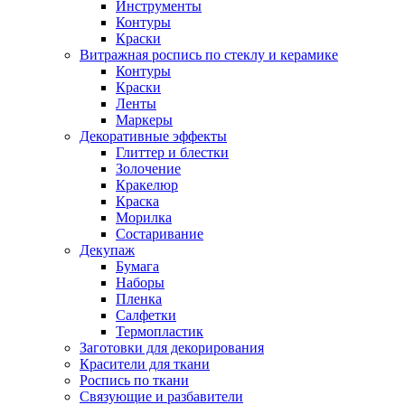
Инструменты
Контуры
Краски
Витражная роспись по стеклу и керамике
Контуры
Краски
Ленты
Маркеры
Декоративные эффекты
Глиттер и блестки
Золочение
Кракелюр
Краска
Морилка
Состаривание
Декупаж
Бумага
Наборы
Пленка
Салфетки
Термопластик
Заготовки для декорирования
Красители для ткани
Роспись по ткани
Связующие и разбавители