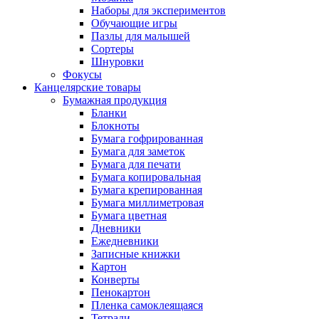
Наборы для экспериментов
Обучающие игры
Пазлы для малышей
Сортеры
Шнуровки
Фокусы
Канцелярские товары
Бумажная продукция
Бланки
Блокноты
Бумага гофрированная
Бумага для заметок
Бумага для печати
Бумага копировальная
Бумага крепированная
Бумага миллиметровая
Бумага цветная
Дневники
Ежедневники
Записные книжки
Картон
Конверты
Пенокартон
Пленка самоклеящаяся
Тетради