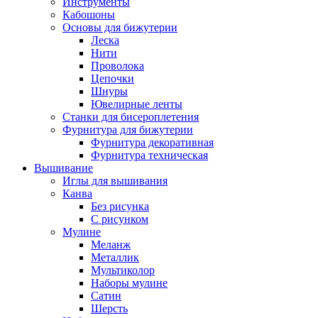
Инструменты
Кабошоны
Основы для бижутерии
Леска
Нити
Проволока
Цепочки
Шнуры
Ювелирные ленты
Станки для бисероплетения
Фурнитура для бижутерии
Фурнитура декоративная
Фурнитура техническая
Вышивание
Иглы для вышивания
Канва
Без рисунка
С рисунком
Мулине
Меланж
Металлик
Мультиколор
Наборы мулине
Сатин
Шерсть