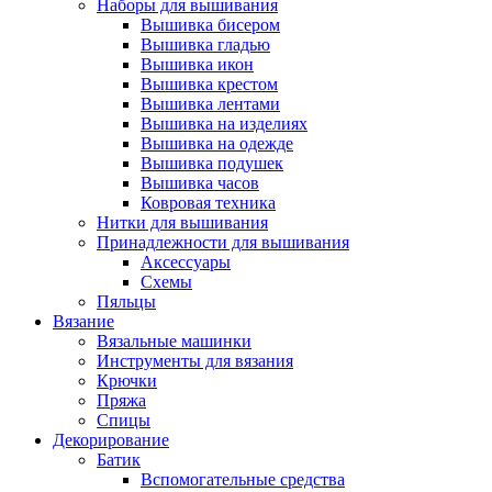
Наборы для вышивания
Вышивка бисером
Вышивка гладью
Вышивка икон
Вышивка крестом
Вышивка лентами
Вышивка на изделиях
Вышивка на одежде
Вышивка подушек
Вышивка часов
Ковровая техника
Нитки для вышивания
Принадлежности для вышивания
Аксессуары
Схемы
Пяльцы
Вязание
Вязальные машинки
Инструменты для вязания
Крючки
Пряжа
Спицы
Декорирование
Батик
Вспомогательные средства