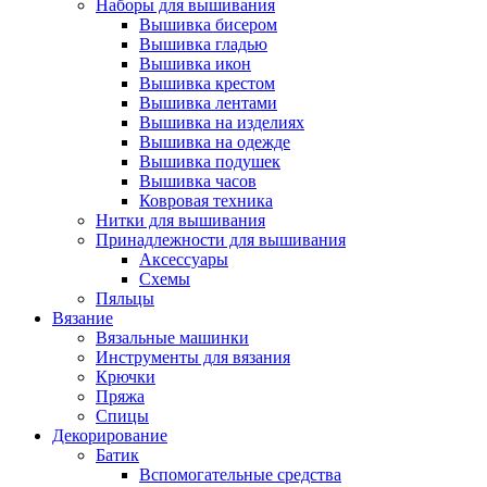
Наборы для вышивания
Вышивка бисером
Вышивка гладью
Вышивка икон
Вышивка крестом
Вышивка лентами
Вышивка на изделиях
Вышивка на одежде
Вышивка подушек
Вышивка часов
Ковровая техника
Нитки для вышивания
Принадлежности для вышивания
Аксессуары
Схемы
Пяльцы
Вязание
Вязальные машинки
Инструменты для вязания
Крючки
Пряжа
Спицы
Декорирование
Батик
Вспомогательные средства