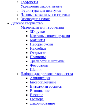
Трафареты
Украшения декоративные
Фурнитура для шкатулок
Часовые механизмы и стрелки
Эпоксидная смола
Детское творчество
Материалы для творчества
3D ручки
Картины своими руками
Магниты
Наборы бусин
Наклейки
Открытки
Помпоны
Трафареты и штампы
Фоторамки
Шенил
Наборы для детского творчества
Аппликация
Бисероплетение
Витражная роспись
Вышивание
Вязание
Гравюра
Декорирование