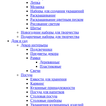
Лепка
Мозаика
Наборы для создания украшений
Раскрашивание
Раскрашивание цветным песком
Рисование светом
Шитье
Новогодние наборы для творчества
Подарочные наборы для творчества
Дом и сад
Декор интерьера
Подсвечники
Предметы декора
Рамки
Деревянные
Пластиковые
Свечи
Посуда
Емкости для хранения
Карвинг
Кухонные принадлежности
Посуда для напитков
Столовая посуда
Столовые приборы
Украшения кулинарных изделий