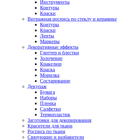
Инструменты
Контуры
Краски
Витражная роспись по стеклу и керамике
Контуры
Краски
Ленты
Маркеры
Декоративные эффекты
Глиттер и блестки
Золочение
Кракелюр
Краска
Морилка
Состаривание
Декупаж
Бумага
Наборы
Пленка
Салфетки
Термопластик
Заготовки для декорирования
Красители для ткани
Роспись по ткани
Связующие и разбавители