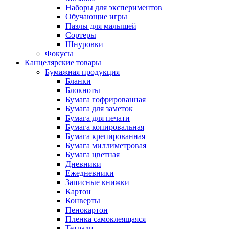
Наборы для экспериментов
Обучающие игры
Пазлы для малышей
Сортеры
Шнуровки
Фокусы
Канцелярские товары
Бумажная продукция
Бланки
Блокноты
Бумага гофрированная
Бумага для заметок
Бумага для печати
Бумага копировальная
Бумага крепированная
Бумага миллиметровая
Бумага цветная
Дневники
Ежедневники
Записные книжки
Картон
Конверты
Пенокартон
Пленка самоклеящаяся
Тетради