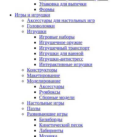
Упаковка для выпечки
Формы
Игры и игрушки
Аксессуары для настольных игр
Головоломки
Игрушки
Игровые наборы
Игрушечное оружие
Игрушечный транспорт
Игрушки для ванной
Игрушки-антистресс
Интерактивные игрушки
Конструкторы
Макетирование
Моделирование
Аксессуары
Румбоксы
Сборные модели
Настольные игры
Пазлы
Развивающие игры
Бизиборды
Кинетический песок
Лабиринты
Мозаика