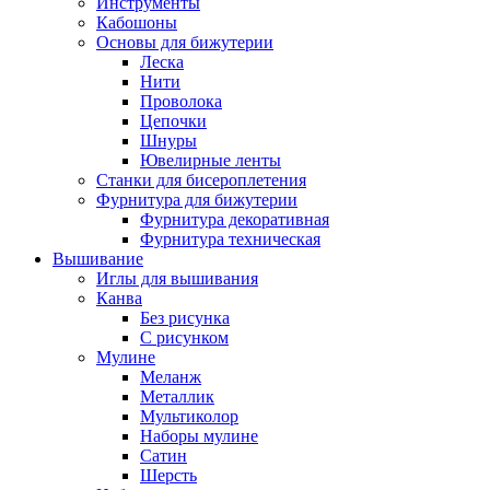
Инструменты
Кабошоны
Основы для бижутерии
Леска
Нити
Проволока
Цепочки
Шнуры
Ювелирные ленты
Станки для бисероплетения
Фурнитура для бижутерии
Фурнитура декоративная
Фурнитура техническая
Вышивание
Иглы для вышивания
Канва
Без рисунка
С рисунком
Мулине
Меланж
Металлик
Мультиколор
Наборы мулине
Сатин
Шерсть