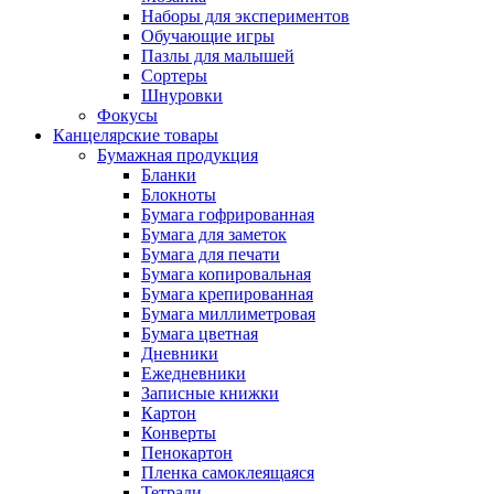
Наборы для экспериментов
Обучающие игры
Пазлы для малышей
Сортеры
Шнуровки
Фокусы
Канцелярские товары
Бумажная продукция
Бланки
Блокноты
Бумага гофрированная
Бумага для заметок
Бумага для печати
Бумага копировальная
Бумага крепированная
Бумага миллиметровая
Бумага цветная
Дневники
Ежедневники
Записные книжки
Картон
Конверты
Пенокартон
Пленка самоклеящаяся
Тетради