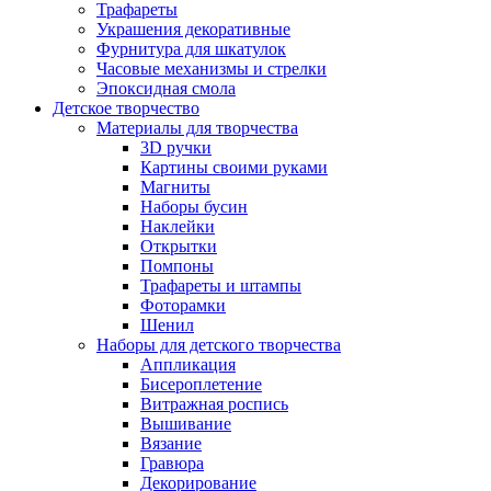
Трафареты
Украшения декоративные
Фурнитура для шкатулок
Часовые механизмы и стрелки
Эпоксидная смола
Детское творчество
Материалы для творчества
3D ручки
Картины своими руками
Магниты
Наборы бусин
Наклейки
Открытки
Помпоны
Трафареты и штампы
Фоторамки
Шенил
Наборы для детского творчества
Аппликация
Бисероплетение
Витражная роспись
Вышивание
Вязание
Гравюра
Декорирование