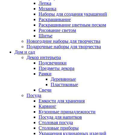
Лепка
Мозаика
Наборы для создания украшений
Раскрашивание
Раскрашивание цветным песком
Рисование светом
Шитье
Новогодние наборы для творчества
Подарочные наборы для творчества
Дом и сад
Декор интерьера
Подсвечники
Предметы декора
Рамки
Деревянные
Пластиковые
Свечи
Посуда
Емкости для хранения
Карвинг
Кухонные принадлежности
Посуда для напитков
Столовая посуда
Столовые приборы
Украшения кулинарных изделий