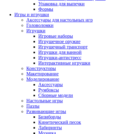
Упаковка для выпечки
Формы
Игры и игрушки
Аксессуары для настольных игр
Головоломки
Игрушки
Игровые наборы
Игрушечное оружие
Игрушечный транспорт
Игрушки для ванной
Игрушки-антистресс
Интерактивные игрушки
Конструкторы
Макетирование
Моделирование
Аксессуары
Румбоксы
Сборные модели
Настольные игры
Пазлы
Развивающие игры
Бизиборды
Кинетический песок
Лабиринты
Мозаика