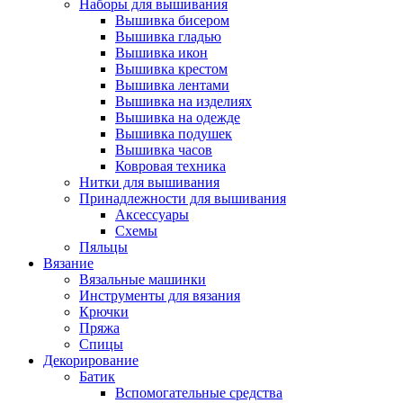
Наборы для вышивания
Вышивка бисером
Вышивка гладью
Вышивка икон
Вышивка крестом
Вышивка лентами
Вышивка на изделиях
Вышивка на одежде
Вышивка подушек
Вышивка часов
Ковровая техника
Нитки для вышивания
Принадлежности для вышивания
Аксессуары
Схемы
Пяльцы
Вязание
Вязальные машинки
Инструменты для вязания
Крючки
Пряжа
Спицы
Декорирование
Батик
Вспомогательные средства