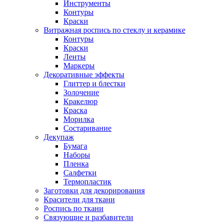
Инструменты
Контуры
Краски
Витражная роспись по стеклу и керамике
Контуры
Краски
Ленты
Маркеры
Декоративные эффекты
Глиттер и блестки
Золочение
Кракелюр
Краска
Морилка
Состаривание
Декупаж
Бумага
Наборы
Пленка
Салфетки
Термопластик
Заготовки для декорирования
Красители для ткани
Роспись по ткани
Связующие и разбавители