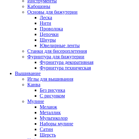
Инструменты
Кабошоны
Основы для бижутерии
Леска
Нити
Проволока
Цепочки
Шнуры
Ювелирные ленты
Станки для бисероплетения
Фурнитура для бижутерии
Фурнитура декоративная
Фурнитура техническая
Вышивание
Иглы для вышивания
Канва
Без рисунка
С рисунком
Мулине
Меланж
Металлик
Мультиколор
Наборы мулине
Сатин
Шерсть