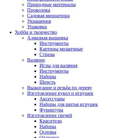
Природные материалы
Проволока
Садовая миниатюра
Украшения
Упаковка
Хобби и творчество
Алмазная вышивка
Инструменты
Картины мозаичные
Стразы
Валяние
Иглы для валяния
Инструменты
Наборы
Шерсть
Выжигание и резьба по дереву
Изготовление кукол и игрушек
Аксессуары
Наборы для шитья игрушек
Фурнитура
Изготовление свечей
Красители
Наборы
Основы
Отдушки