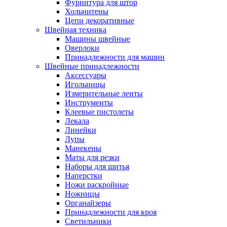
Фурнитура для штор
Хольнитены
Цепи декоративные
Швейная техника
Машины швейные
Оверлоки
Принадлежности для машин
Швейные принадлежности
Аксессуары
Игольницы
Измерительные ленты
Инструменты
Клеевые пистолеты
Лекала
Линейки
Лупы
Манекены
Маты для резки
Наборы для шитья
Наперстки
Ножи раскройные
Ножницы
Органайзеры
Принадлежности для кроя
Светильники