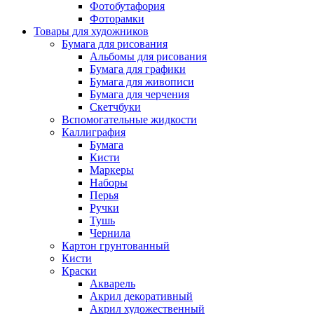
Фотобутафория
Фоторамки
Товары для художников
Бумага для рисования
Альбомы для рисования
Бумага для графики
Бумага для живописи
Бумага для черчения
Скетчбуки
Вспомогательные жидкости
Каллиграфия
Бумага
Кисти
Маркеры
Наборы
Перья
Ручки
Тушь
Чернила
Картон грунтованный
Кисти
Краски
Акварель
Акрил декоративный
Акрил художественный