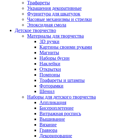
Трафареты
Украшения декоративные
Фурнитура для шкатулок
Часовые механизмы и стрелки
Эпоксидная смола
Детское творчество
Материалы для творчества
3D ручки
Картины своими руками
Магниты
Наборы бусин
Наклейки
Открытки
Помпоны
Трафареты и штампы
Фоторамки
Шенил
Наборы для детского творчества
Аппликация
Бисероплетение
Витражная роспись
Вышивание
Вязание
Гравюра
Декорирование