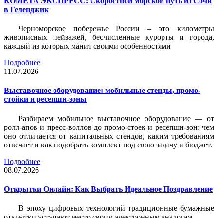
КОМЕТА ЭКСПРЕСС: Скоростной морской путь из Сочи
в Геленджик
Черноморское побережье России – это километры
живописных пейзажей, бесчисленные курорты и города,
каждый из которых манит своими особенностями
Подробнее
11.07.2026
Выставочное оборудование: мобильные стенды, промо-
стойки и ресепшн-зоны
Разбираем мобильное выставочное оборудование — от
ролл-апов и пресс-воллов до промо-стоек и ресепшн-зон: чем
оно отличается от капитальных стендов, каким требованиям
отвечает и как подобрать комплект под свою задачу и бюджет.
Подробнее
08.07.2026
Открытки Онлайн: Как Выбрать Идеальное Поздравление
В эпоху цифровых технологий традиционные бумажные
открытки уступают место своим электронным аналогам