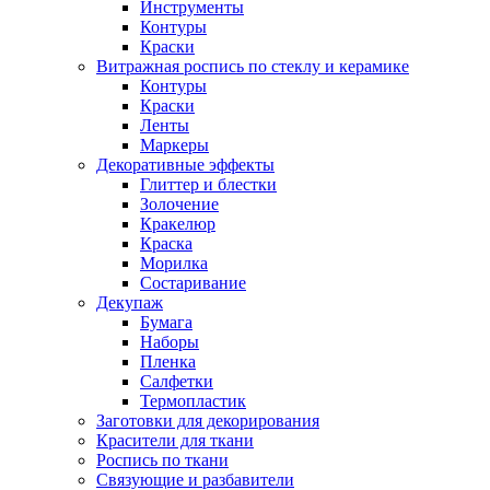
Инструменты
Контуры
Краски
Витражная роспись по стеклу и керамике
Контуры
Краски
Ленты
Маркеры
Декоративные эффекты
Глиттер и блестки
Золочение
Кракелюр
Краска
Морилка
Состаривание
Декупаж
Бумага
Наборы
Пленка
Салфетки
Термопластик
Заготовки для декорирования
Красители для ткани
Роспись по ткани
Связующие и разбавители