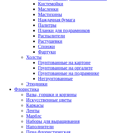
Кистемойки
Масленки
Мастихины
Наждачная бумага
Палитры
Планки для подрамников
Распылители
Растушевки
Спонжи
Фартуки
Холсты
Грунтованные на картоне
Грунтованные на оргалите
Грунтованные на подрамнике
Негрунтованные
Этюдники
Флористика
Вазы, горшки и корзины
Искусственные цветы
Каркасы
Ленты
Марблс
Наборы для выращивания
Наполнители
Пена флористическая