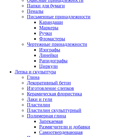
Офисные принадлежности
Папки для бумаги
Пеналы
Письменные принадлежности
Карандаши
Маркеры
Ручки
Фломастеры
Чертежные принадлежности
Изографы
Линейки
Рапидографы
Циркули
Лепка и скульптура
Глина
Декоративный бетон
Изготовление слепков
Керамическая флористика
Лаки и гели
Пластилин
Пластилин скульптурный
Полимерная глина
Запекаемая
Размягчители и добавки
Самоотвердевающая