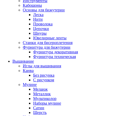
Инструменты
Кабошоны
Основы для бижутерии
Леска
Нити
Проволока
Цепочки
Шнуры
Ювелирные ленты
Станки для бисероплетения
Фурнитура для бижутерии
Фурнитура декоративная
Фурнитура техническая
Вышивание
Иглы для вышивания
Канва
Без рисунка
С рисунком
Мулине
Меланж
Металлик
Мультиколор
Наборы мулине
Сатин
Шерсть