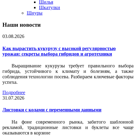
Шилья
Шкатулки
Шнуры
Наши новости
03.08.2026
Как вырастить кукурузу с высокой регулярностью
урожая: секреты выбора гибридов и агротехники
Выращивание кукурузы требует правильного выбора
гибрида, устойчивого к климату и болезням, а также
соблюдения технологии посева. Разбираем ключевые факторы
успеха.
Подробнее
31.07.2026
Листовки c кодами с переменными данными
На фоне современного рынка, забитого шаблонной
рекламой, традиционные листовки и буклеты все чаще
оказываются в корзине