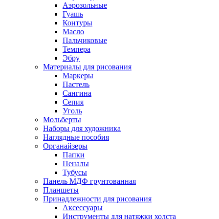
Аэрозольные
Гуашь
Контуры
Масло
Пальчиковые
Темпера
Эбру
Материалы для рисования
Маркеры
Пастель
Сангина
Сепия
Уголь
Мольберты
Наборы для художника
Наглядные пособия
Органайзеры
Папки
Пеналы
Тубусы
Панель МДФ грунтованная
Планшеты
Принадлежности для рисования
Аксессуары
Инструменты для натяжки холста