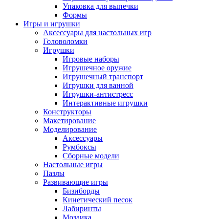
Упаковка для выпечки
Формы
Игры и игрушки
Аксессуары для настольных игр
Головоломки
Игрушки
Игровые наборы
Игрушечное оружие
Игрушечный транспорт
Игрушки для ванной
Игрушки-антистресс
Интерактивные игрушки
Конструкторы
Макетирование
Моделирование
Аксессуары
Румбоксы
Сборные модели
Настольные игры
Пазлы
Развивающие игры
Бизиборды
Кинетический песок
Лабиринты
Мозаика