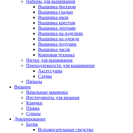
Наборы для вышивания
Вышивка бисером
Вышивка гладью
Вышивка икон
Вышивка крестом
Вышивка лентами
Вышивка на изделиях
Вышивка на одежде
Вышивка подушек
Вышивка часов
Ковровая техника
Нитки для вышивания
Принадлежности для вышивания
Аксессуары
Схемы
Пяльцы
Вязание
Вязальные машинки
Инструменты для вязания
Крючки
Пряжа
Спицы
Декорирование
Батик
Вспомогательные средства