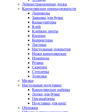
Демонстрационные доски
Канцелярские принадлежности
Дыроколы
Зажимы для бумаг
Калькуляторы
Клей
Клейкие ленты
Кнопки
Корректоры
Ластики
Настольные покрытия
Ножи канцелярские
Ножницы
Резаки
Скрепки
Степлеры
Точилки
Мелки
Настольные подставки
Канцелярские наборы
Лотки для бумаг
Органайзеры
Подставки для книг
Обложки