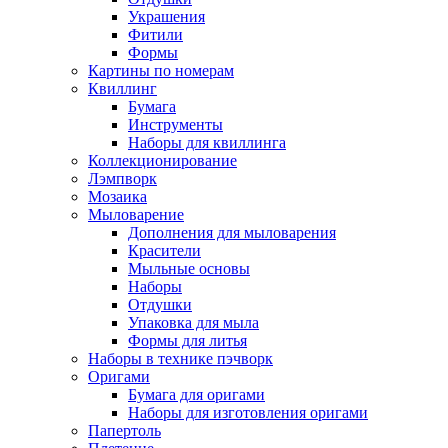
Украшения
Фитили
Формы
Картины по номерам
Квиллинг
Бумага
Инструменты
Наборы для квиллинга
Коллекционирование
Лэмпворк
Мозаика
Мыловарение
Дополнения для мыловарения
Красители
Мыльные основы
Наборы
Отдушки
Упаковка для мыла
Формы для литья
Наборы в технике пэчворк
Оригами
Бумага для оригами
Наборы для изготовления оригами
Папертоль