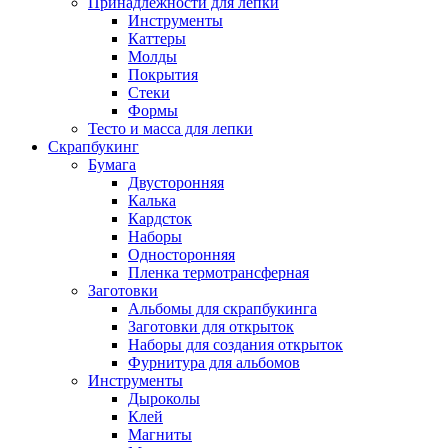
Принадлежности для лепки
Инструменты
Каттеры
Молды
Покрытия
Стеки
Формы
Тесто и масса для лепки
Скрапбукинг
Бумага
Двусторонняя
Калька
Кардсток
Наборы
Односторонняя
Пленка термотрансферная
Заготовки
Альбомы для скрапбукинга
Заготовки для открыток
Наборы для создания открыток
Фурнитура для альбомов
Инструменты
Дыроколы
Клей
Магниты