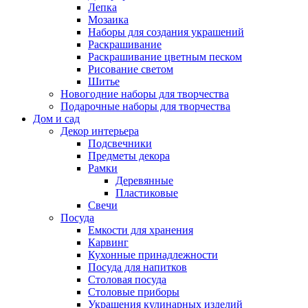
Лепка
Мозаика
Наборы для создания украшений
Раскрашивание
Раскрашивание цветным песком
Рисование светом
Шитье
Новогодние наборы для творчества
Подарочные наборы для творчества
Дом и сад
Декор интерьера
Подсвечники
Предметы декора
Рамки
Деревянные
Пластиковые
Свечи
Посуда
Емкости для хранения
Карвинг
Кухонные принадлежности
Посуда для напитков
Столовая посуда
Столовые приборы
Украшения кулинарных изделий