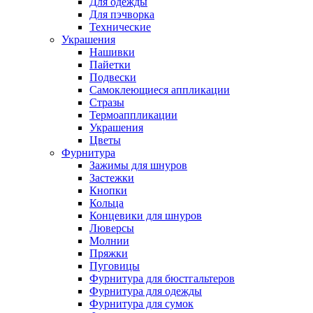
Для одежды
Для пэчворка
Технические
Украшения
Нашивки
Пайетки
Подвески
Самоклеющиеся аппликации
Стразы
Термоаппликации
Украшения
Цветы
Фурнитура
Зажимы для шнуров
Застежки
Кнопки
Кольца
Концевики для шнуров
Люверсы
Молнии
Пряжки
Пуговицы
Фурнитура для бюстгальтеров
Фурнитура для одежды
Фурнитура для сумок