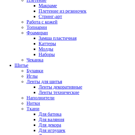
Плетение
Макраме
Плетение из резиночек
Стринг-арт
Работа с кожей
Топиарии
Фоамиран
Замша пластичная
Каттеры
Молды
Наборы
Чеканка
Шитье
Булавки
Иглы
Ленты для шитья
Ленты декоративные
Ленты технические
Наполнители
Нитки
Ткани
Для батика
Для валяния
Для декора
Для игрушек