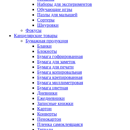
Наборы для экспериментов
Обучающие игры
Пазлы для малышей
Сортеры
Шнуровки
Фокусы
Канцелярские товары
Бумажная продукция
Бланки
Блокноты
Бумага гофрированная
Бумага для заметок
Бумага для печати
Бумага копировальная
Бумага крепированная
Бумага миллиметровая
Бумага цветная
Дневники
Ежедневники
Записные книжки
Картон
Конверты
Пенокартон
Пленка самоклеящаяся
Тетради