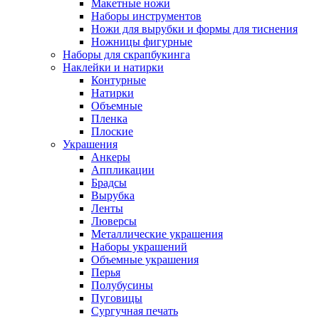
Макетные ножи
Наборы инструментов
Ножи для вырубки и формы для тиснения
Ножницы фигурные
Наборы для скрапбукинга
Наклейки и натирки
Контурные
Натирки
Объемные
Пленка
Плоские
Украшения
Анкеры
Аппликации
Брадсы
Вырубка
Ленты
Люверсы
Металлические украшения
Наборы украшений
Объемные украшения
Перья
Полубусины
Пуговицы
Сургучная печать