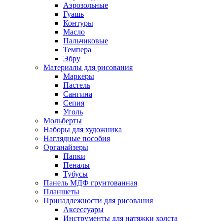
Аэрозольные
Гуашь
Контуры
Масло
Пальчиковые
Темпера
Эбру
Материалы для рисования
Маркеры
Пастель
Сангина
Сепия
Уголь
Мольберты
Наборы для художника
Наглядные пособия
Органайзеры
Папки
Пеналы
Тубусы
Панель МДФ грунтованная
Планшеты
Принадлежности для рисования
Аксессуары
Инструменты для натяжки холста