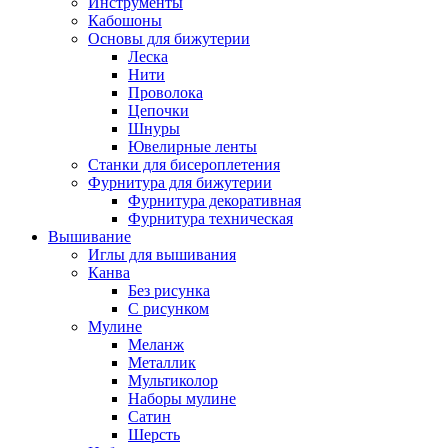
Инструменты
Кабошоны
Основы для бижутерии
Леска
Нити
Проволока
Цепочки
Шнуры
Ювелирные ленты
Станки для бисероплетения
Фурнитура для бижутерии
Фурнитура декоративная
Фурнитура техническая
Вышивание
Иглы для вышивания
Канва
Без рисунка
С рисунком
Мулине
Меланж
Металлик
Мультиколор
Наборы мулине
Сатин
Шерсть