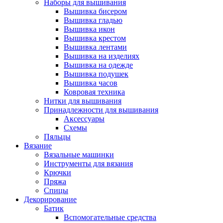
Наборы для вышивания
Вышивка бисером
Вышивка гладью
Вышивка икон
Вышивка крестом
Вышивка лентами
Вышивка на изделиях
Вышивка на одежде
Вышивка подушек
Вышивка часов
Ковровая техника
Нитки для вышивания
Принадлежности для вышивания
Аксессуары
Схемы
Пяльцы
Вязание
Вязальные машинки
Инструменты для вязания
Крючки
Пряжа
Спицы
Декорирование
Батик
Вспомогательные средства