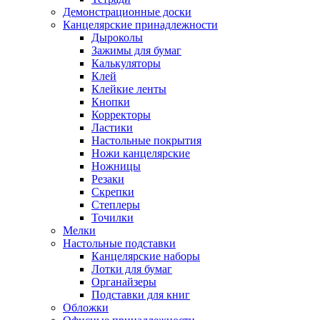
Демонстрационные доски
Канцелярские принадлежности
Дыроколы
Зажимы для бумаг
Калькуляторы
Клей
Клейкие ленты
Кнопки
Корректоры
Ластики
Настольные покрытия
Ножи канцелярские
Ножницы
Резаки
Скрепки
Степлеры
Точилки
Мелки
Настольные подставки
Канцелярские наборы
Лотки для бумаг
Органайзеры
Подставки для книг
Обложки