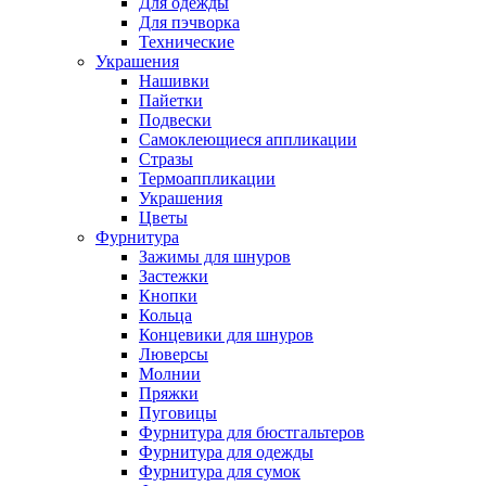
Для одежды
Для пэчворка
Технические
Украшения
Нашивки
Пайетки
Подвески
Самоклеющиеся аппликации
Стразы
Термоаппликации
Украшения
Цветы
Фурнитура
Зажимы для шнуров
Застежки
Кнопки
Кольца
Концевики для шнуров
Люверсы
Молнии
Пряжки
Пуговицы
Фурнитура для бюстгальтеров
Фурнитура для одежды
Фурнитура для сумок