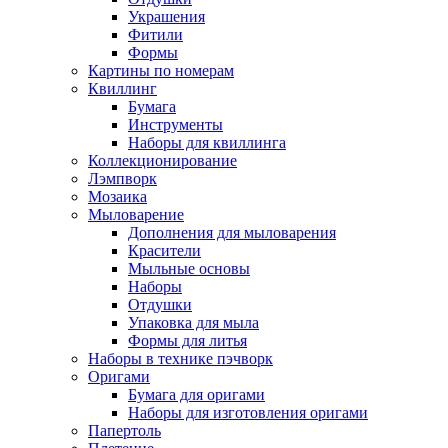
Украшения
Фитили
Формы
Картины по номерам
Квиллинг
Бумага
Инструменты
Наборы для квиллинга
Коллекционирование
Лэмпворк
Мозаика
Мыловарение
Дополнения для мыловарения
Красители
Мыльные основы
Наборы
Отдушки
Упаковка для мыла
Формы для литья
Наборы в технике пэчворк
Оригами
Бумага для оригами
Наборы для изготовления оригами
Папертоль