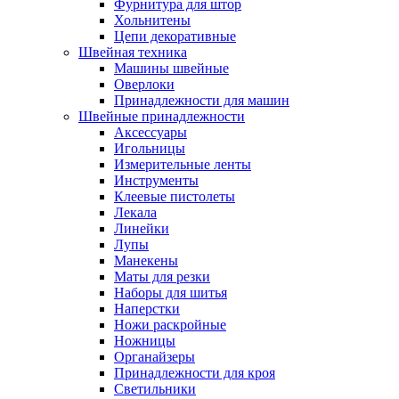
Фурнитура для штор
Хольнитены
Цепи декоративные
Швейная техника
Машины швейные
Оверлоки
Принадлежности для машин
Швейные принадлежности
Аксессуары
Игольницы
Измерительные ленты
Инструменты
Клеевые пистолеты
Лекала
Линейки
Лупы
Манекены
Маты для резки
Наборы для шитья
Наперстки
Ножи раскройные
Ножницы
Органайзеры
Принадлежности для кроя
Светильники