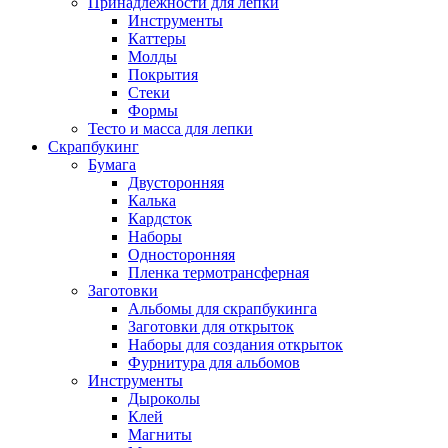
Принадлежности для лепки
Инструменты
Каттеры
Молды
Покрытия
Стеки
Формы
Тесто и масса для лепки
Скрапбукинг
Бумага
Двусторонняя
Калька
Кардсток
Наборы
Односторонняя
Пленка термотрансферная
Заготовки
Альбомы для скрапбукинга
Заготовки для открыток
Наборы для создания открыток
Фурнитура для альбомов
Инструменты
Дыроколы
Клей
Магниты