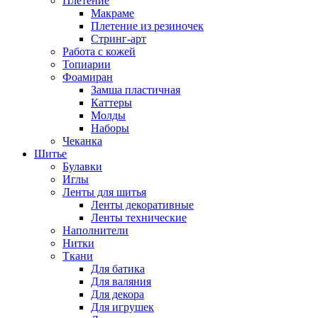
Плетение
Макраме
Плетение из резиночек
Стринг-арт
Работа с кожей
Топиарии
Фоамиран
Замша пластичная
Каттеры
Молды
Наборы
Чеканка
Шитье
Булавки
Иглы
Ленты для шитья
Ленты декоративные
Ленты технические
Наполнители
Нитки
Ткани
Для батика
Для валяния
Для декора
Для игрушек