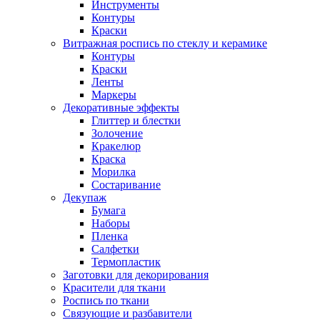
Инструменты
Контуры
Краски
Витражная роспись по стеклу и керамике
Контуры
Краски
Ленты
Маркеры
Декоративные эффекты
Глиттер и блестки
Золочение
Кракелюр
Краска
Морилка
Состаривание
Декупаж
Бумага
Наборы
Пленка
Салфетки
Термопластик
Заготовки для декорирования
Красители для ткани
Роспись по ткани
Связующие и разбавители