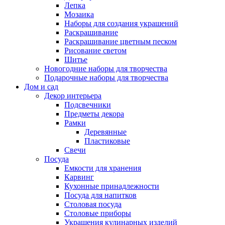
Лепка
Мозаика
Наборы для создания украшений
Раскрашивание
Раскрашивание цветным песком
Рисование светом
Шитье
Новогодние наборы для творчества
Подарочные наборы для творчества
Дом и сад
Декор интерьера
Подсвечники
Предметы декора
Рамки
Деревянные
Пластиковые
Свечи
Посуда
Емкости для хранения
Карвинг
Кухонные принадлежности
Посуда для напитков
Столовая посуда
Столовые приборы
Украшения кулинарных изделий