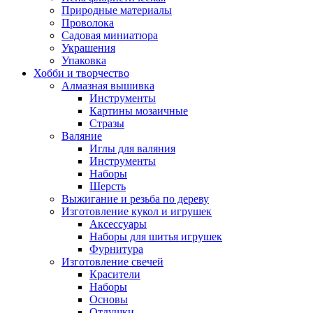
Природные материалы
Проволока
Садовая миниатюра
Украшения
Упаковка
Хобби и творчество
Алмазная вышивка
Инструменты
Картины мозаичные
Стразы
Валяние
Иглы для валяния
Инструменты
Наборы
Шерсть
Выжигание и резьба по дереву
Изготовление кукол и игрушек
Аксессуары
Наборы для шитья игрушек
Фурнитура
Изготовление свечей
Красители
Наборы
Основы
Отдушки