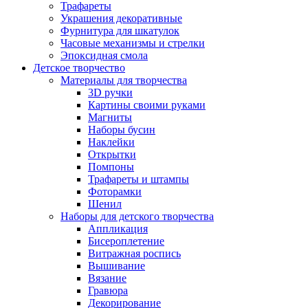
Трафареты
Украшения декоративные
Фурнитура для шкатулок
Часовые механизмы и стрелки
Эпоксидная смола
Детское творчество
Материалы для творчества
3D ручки
Картины своими руками
Магниты
Наборы бусин
Наклейки
Открытки
Помпоны
Трафареты и штампы
Фоторамки
Шенил
Наборы для детского творчества
Аппликация
Бисероплетение
Витражная роспись
Вышивание
Вязание
Гравюра
Декорирование