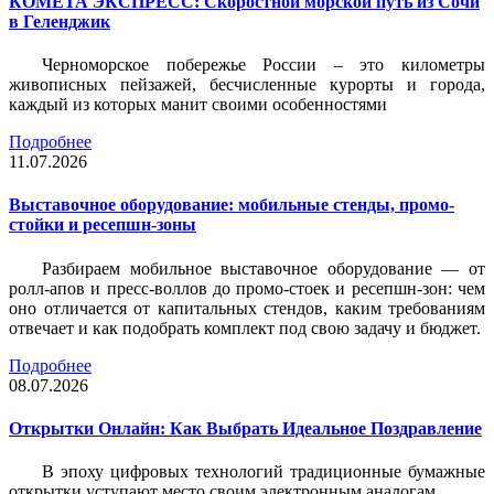
КОМЕТА ЭКСПРЕСС: Скоростной морской путь из Сочи
в Геленджик
Черноморское побережье России – это километры
живописных пейзажей, бесчисленные курорты и города,
каждый из которых манит своими особенностями
Подробнее
11.07.2026
Выставочное оборудование: мобильные стенды, промо-
стойки и ресепшн-зоны
Разбираем мобильное выставочное оборудование — от
ролл-апов и пресс-воллов до промо-стоек и ресепшн-зон: чем
оно отличается от капитальных стендов, каким требованиям
отвечает и как подобрать комплект под свою задачу и бюджет.
Подробнее
08.07.2026
Открытки Онлайн: Как Выбрать Идеальное Поздравление
В эпоху цифровых технологий традиционные бумажные
открытки уступают место своим электронным аналогам