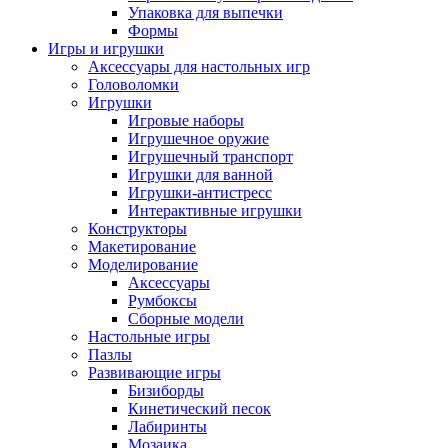
Упаковка для выпечки
Формы
Игры и игрушки
Аксессуары для настольных игр
Головоломки
Игрушки
Игровые наборы
Игрушечное оружие
Игрушечный транспорт
Игрушки для ванной
Игрушки-антистресс
Интерактивные игрушки
Конструкторы
Макетирование
Моделирование
Аксессуары
Румбоксы
Сборные модели
Настольные игры
Пазлы
Развивающие игры
Бизиборды
Кинетический песок
Лабиринты
Мозаика