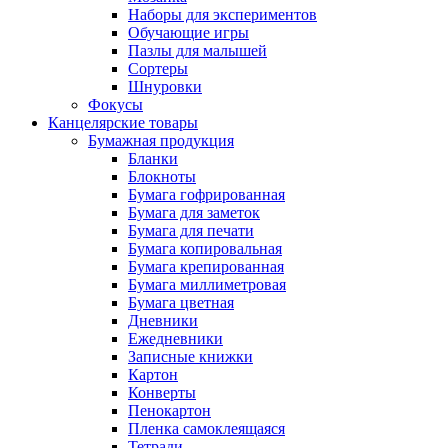
Наборы для экспериментов
Обучающие игры
Пазлы для малышей
Сортеры
Шнуровки
Фокусы
Канцелярские товары
Бумажная продукция
Бланки
Блокноты
Бумага гофрированная
Бумага для заметок
Бумага для печати
Бумага копировальная
Бумага крепированная
Бумага миллиметровая
Бумага цветная
Дневники
Ежедневники
Записные книжки
Картон
Конверты
Пенокартон
Пленка самоклеящаяся
Тетради