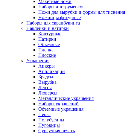
Макетные ножи
Наборы инструментов
Ножи для вырубки и формы для тиснения
Ножницы фигурные
Наборы для скрапбукинга
Наклейки и натирки
Контурные
Натирки
Объемные
Пленка
Плоские
Украшения
Анкеры
Аппликации
Брадсы
Вырубка
Ленты
Люверсы
Металлические украшения
Наборы украшений
Объемные украшения
Перья
Полубусины
Пуговицы
Сургучная печать