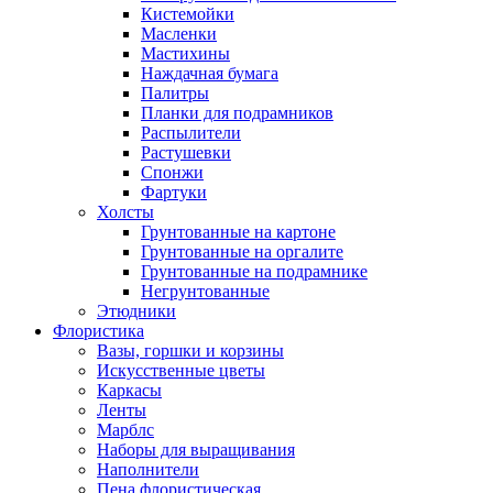
Кистемойки
Масленки
Мастихины
Наждачная бумага
Палитры
Планки для подрамников
Распылители
Растушевки
Спонжи
Фартуки
Холсты
Грунтованные на картоне
Грунтованные на оргалите
Грунтованные на подрамнике
Негрунтованные
Этюдники
Флористика
Вазы, горшки и корзины
Искусственные цветы
Каркасы
Ленты
Марблс
Наборы для выращивания
Наполнители
Пена флористическая