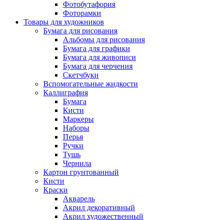
Фотобутафория
Фоторамки
Товары для художников
Бумага для рисования
Альбомы для рисования
Бумага для графики
Бумага для живописи
Бумага для черчения
Скетчбуки
Вспомогательные жидкости
Каллиграфия
Бумага
Кисти
Маркеры
Наборы
Перья
Ручки
Тушь
Чернила
Картон грунтованный
Кисти
Краски
Акварель
Акрил декоративный
Акрил художественный