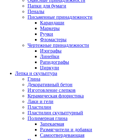
Офисные принадлежности
Папки для бумаги
Пеналы
Письменные принадлежности
Карандаши
Маркеры
Ручки
Фломастеры
Чертежные принадлежности
Изографы
Линейки
Рапидографы
Циркули
Лепка и скульптура
Глина
Декоративный бетон
Изготовление слепков
Керамическая флористика
Лаки и гели
Пластилин
Пластилин скульптурный
Полимерная глина
Запекаемая
Размягчители и добавки
Самоотвердевающая