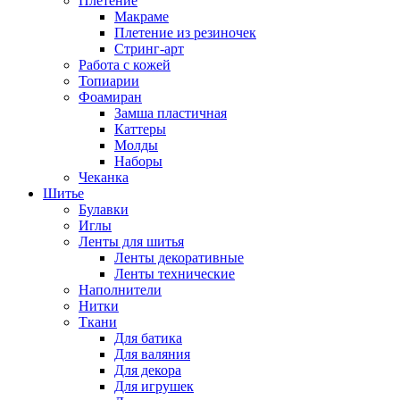
Плетение
Макраме
Плетение из резиночек
Стринг-арт
Работа с кожей
Топиарии
Фоамиран
Замша пластичная
Каттеры
Молды
Наборы
Чеканка
Шитье
Булавки
Иглы
Ленты для шитья
Ленты декоративные
Ленты технические
Наполнители
Нитки
Ткани
Для батика
Для валяния
Для декора
Для игрушек