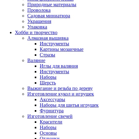
Природные материалы
Проволока
Садовая миниатюра
Украшения
Упаковка
Хобби и творчество
Алмазная вышивка
Инструменты
Картины мозаичные
Стразы
Валяние
Иглы для валяния
Инструменты
Наборы
Шерсть
Выжигание и резьба по дереву
Изготовление кукол и игрушек
Аксессуары
Наборы для шитья игрушек
Фурнитура
Изготовление свечей
Красители
Наборы
Основы
Отдушки