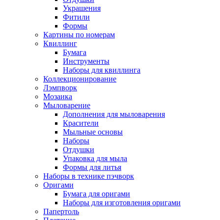
Украшения
Фитили
Формы
Картины по номерам
Квиллинг
Бумага
Инструменты
Наборы для квиллинга
Коллекционирование
Лэмпворк
Мозаика
Мыловарение
Дополнения для мыловарения
Красители
Мыльные основы
Наборы
Отдушки
Упаковка для мыла
Формы для литья
Наборы в технике пэчворк
Оригами
Бумага для оригами
Наборы для изготовления оригами
Папертоль