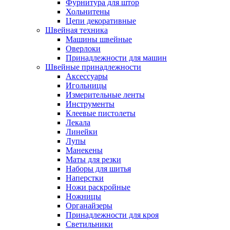
Фурнитура для штор
Хольнитены
Цепи декоративные
Швейная техника
Машины швейные
Оверлоки
Принадлежности для машин
Швейные принадлежности
Аксессуары
Игольницы
Измерительные ленты
Инструменты
Клеевые пистолеты
Лекала
Линейки
Лупы
Манекены
Маты для резки
Наборы для шитья
Наперстки
Ножи раскройные
Ножницы
Органайзеры
Принадлежности для кроя
Светильники