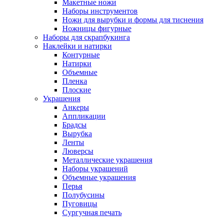
Макетные ножи
Наборы инструментов
Ножи для вырубки и формы для тиснения
Ножницы фигурные
Наборы для скрапбукинга
Наклейки и натирки
Контурные
Натирки
Объемные
Пленка
Плоские
Украшения
Анкеры
Аппликации
Брадсы
Вырубка
Ленты
Люверсы
Металлические украшения
Наборы украшений
Объемные украшения
Перья
Полубусины
Пуговицы
Сургучная печать