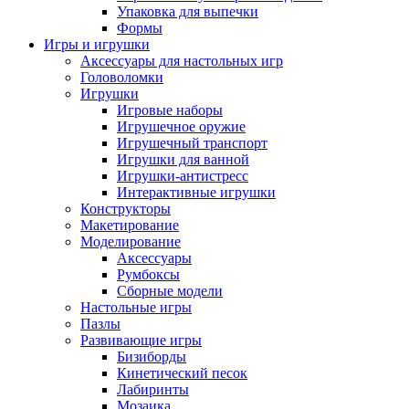
Упаковка для выпечки
Формы
Игры и игрушки
Аксессуары для настольных игр
Головоломки
Игрушки
Игровые наборы
Игрушечное оружие
Игрушечный транспорт
Игрушки для ванной
Игрушки-антистресс
Интерактивные игрушки
Конструкторы
Макетирование
Моделирование
Аксессуары
Румбоксы
Сборные модели
Настольные игры
Пазлы
Развивающие игры
Бизиборды
Кинетический песок
Лабиринты
Мозаика