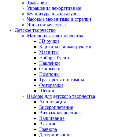
Трафареты
Украшения декоративные
Фурнитура для шкатулок
Часовые механизмы и стрелки
Эпоксидная смола
Детское творчество
Материалы для творчества
3D ручки
Картины своими руками
Магниты
Наборы бусин
Наклейки
Открытки
Помпоны
Трафареты и штампы
Фоторамки
Шенил
Наборы для детского творчества
Аппликация
Бисероплетение
Витражная роспись
Вышивание
Вязание
Гравюра
Декорирование