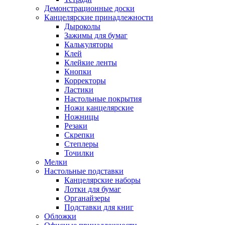
Демонстрационные доски
Канцелярские принадлежности
Дыроколы
Зажимы для бумаг
Калькуляторы
Клей
Клейкие ленты
Кнопки
Корректоры
Ластики
Настольные покрытия
Ножи канцелярские
Ножницы
Резаки
Скрепки
Степлеры
Точилки
Мелки
Настольные подставки
Канцелярские наборы
Лотки для бумаг
Органайзеры
Подставки для книг
Обложки