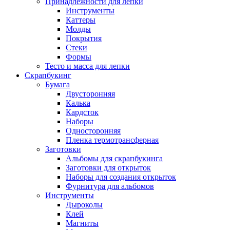
Принадлежности для лепки
Инструменты
Каттеры
Молды
Покрытия
Стеки
Формы
Тесто и масса для лепки
Скрапбукинг
Бумага
Двусторонняя
Калька
Кардсток
Наборы
Односторонняя
Пленка термотрансферная
Заготовки
Альбомы для скрапбукинга
Заготовки для открыток
Наборы для создания открыток
Фурнитура для альбомов
Инструменты
Дыроколы
Клей
Магниты