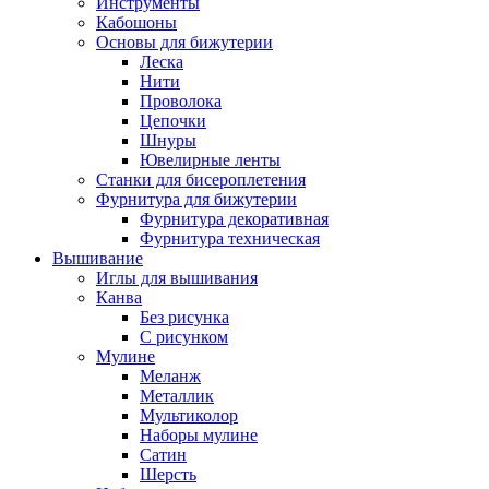
Инструменты
Кабошоны
Основы для бижутерии
Леска
Нити
Проволока
Цепочки
Шнуры
Ювелирные ленты
Станки для бисероплетения
Фурнитура для бижутерии
Фурнитура декоративная
Фурнитура техническая
Вышивание
Иглы для вышивания
Канва
Без рисунка
С рисунком
Мулине
Меланж
Металлик
Мультиколор
Наборы мулине
Сатин
Шерсть