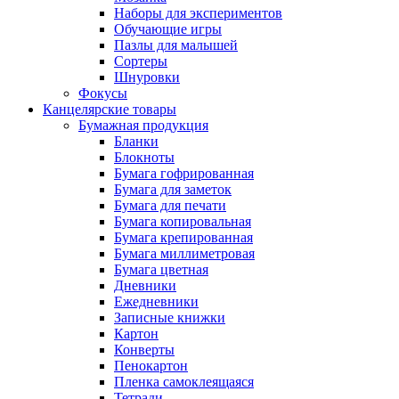
Наборы для экспериментов
Обучающие игры
Пазлы для малышей
Сортеры
Шнуровки
Фокусы
Канцелярские товары
Бумажная продукция
Бланки
Блокноты
Бумага гофрированная
Бумага для заметок
Бумага для печати
Бумага копировальная
Бумага крепированная
Бумага миллиметровая
Бумага цветная
Дневники
Ежедневники
Записные книжки
Картон
Конверты
Пенокартон
Пленка самоклеящаяся
Тетради