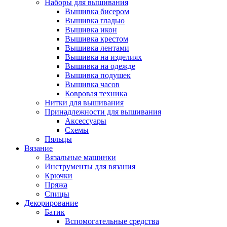
Наборы для вышивания
Вышивка бисером
Вышивка гладью
Вышивка икон
Вышивка крестом
Вышивка лентами
Вышивка на изделиях
Вышивка на одежде
Вышивка подушек
Вышивка часов
Ковровая техника
Нитки для вышивания
Принадлежности для вышивания
Аксессуары
Схемы
Пяльцы
Вязание
Вязальные машинки
Инструменты для вязания
Крючки
Пряжа
Спицы
Декорирование
Батик
Вспомогательные средства