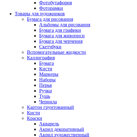
Фотобутафория
Фоторамки
Товары для художников
Бумага для рисования
Альбомы для рисования
Бумага для графики
Бумага для живописи
Бумага для черчения
Скетчбуки
Вспомогательные жидкости
Каллиграфия
Бумага
Кисти
Маркеры
Наборы
Перья
Ручки
Тушь
Чернила
Картон грунтованный
Кисти
Краски
Акварель
Акрил декоративный
Акрил художественный