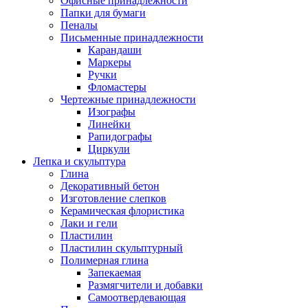
Офисные принадлежности
Папки для бумаги
Пеналы
Письменные принадлежности
Карандаши
Маркеры
Ручки
Фломастеры
Чертежные принадлежности
Изографы
Линейки
Рапидографы
Циркули
Лепка и скульптура
Глина
Декоративный бетон
Изготовление слепков
Керамическая флористика
Лаки и гели
Пластилин
Пластилин скульптурный
Полимерная глина
Запекаемая
Размягчители и добавки
Самоотвердевающая