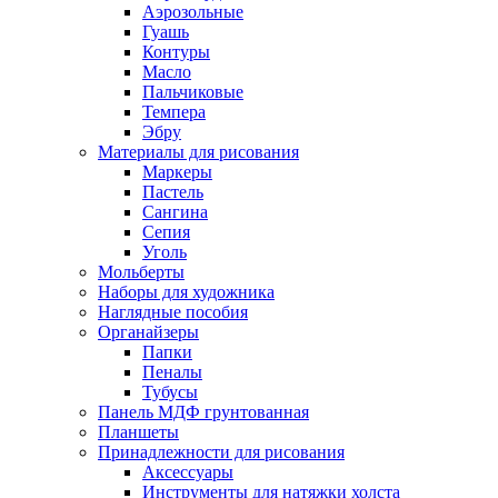
Аэрозольные
Гуашь
Контуры
Масло
Пальчиковые
Темпера
Эбру
Материалы для рисования
Маркеры
Пастель
Сангина
Сепия
Уголь
Мольберты
Наборы для художника
Наглядные пособия
Органайзеры
Папки
Пеналы
Тубусы
Панель МДФ грунтованная
Планшеты
Принадлежности для рисования
Аксессуары
Инструменты для натяжки холста