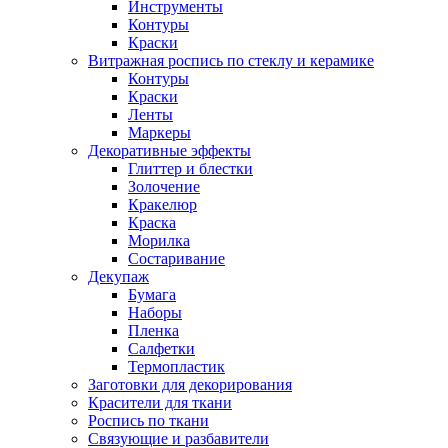
Инструменты
Контуры
Краски
Витражная роспись по стеклу и керамике
Контуры
Краски
Ленты
Маркеры
Декоративные эффекты
Глиттер и блестки
Золочение
Кракелюр
Краска
Морилка
Состаривание
Декупаж
Бумага
Наборы
Пленка
Салфетки
Термопластик
Заготовки для декорирования
Красители для ткани
Роспись по ткани
Связующие и разбавители