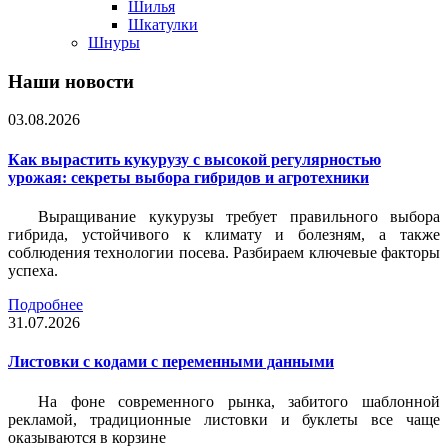
Шилья
Шкатулки
Шнуры
Наши новости
03.08.2026
Как вырастить кукурузу с высокой регулярностью
урожая: секреты выбора гибридов и агротехники
Выращивание кукурузы требует правильного выбора
гибрида, устойчивого к климату и болезням, а также
соблюдения технологии посева. Разбираем ключевые факторы
успеха.
Подробнее
31.07.2026
Листовки c кодами с переменными данными
На фоне современного рынка, забитого шаблонной
рекламой, традиционные листовки и буклеты все чаще
оказываются в корзине