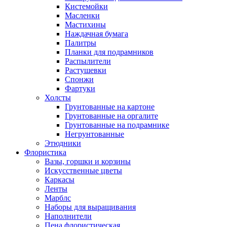
Кистемойки
Масленки
Мастихины
Наждачная бумага
Палитры
Планки для подрамников
Распылители
Растушевки
Спонжи
Фартуки
Холсты
Грунтованные на картоне
Грунтованные на оргалите
Грунтованные на подрамнике
Негрунтованные
Этюдники
Флористика
Вазы, горшки и корзины
Искусственные цветы
Каркасы
Ленты
Марблс
Наборы для выращивания
Наполнители
Пена флористическая