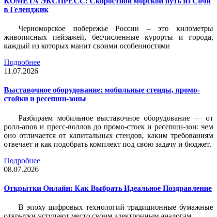
КОМЕТА ЭКСПРЕСС: Скоростной морской путь из Сочи
в Геленджик
Черноморское побережье России – это километры
живописных пейзажей, бесчисленные курорты и города,
каждый из которых манит своими особенностями
Подробнее
11.07.2026
Выставочное оборудование: мобильные стенды, промо-
стойки и ресепшн-зоны
Разбираем мобильное выставочное оборудование — от
ролл-апов и пресс-воллов до промо-стоек и ресепшн-зон: чем
оно отличается от капитальных стендов, каким требованиям
отвечает и как подобрать комплект под свою задачу и бюджет.
Подробнее
08.07.2026
Открытки Онлайн: Как Выбрать Идеальное Поздравление
В эпоху цифровых технологий традиционные бумажные
открытки уступают место своим электронным аналогам