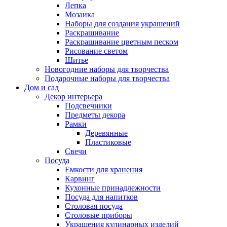
Лепка
Мозаика
Наборы для создания украшений
Раскрашивание
Раскрашивание цветным песком
Рисование светом
Шитье
Новогодние наборы для творчества
Подарочные наборы для творчества
Дом и сад
Декор интерьера
Подсвечники
Предметы декора
Рамки
Деревянные
Пластиковые
Свечи
Посуда
Емкости для хранения
Карвинг
Кухонные принадлежности
Посуда для напитков
Столовая посуда
Столовые приборы
Украшения кулинарных изделий