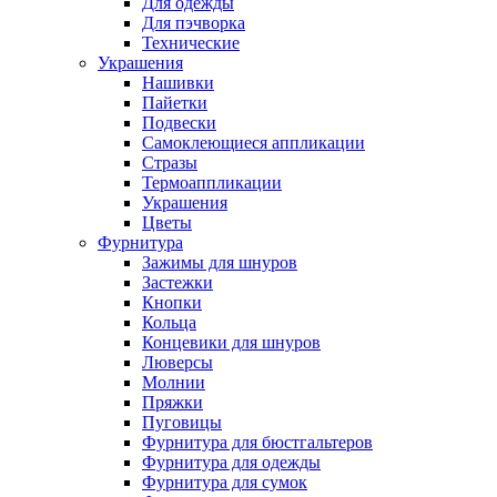
Для одежды
Для пэчворка
Технические
Украшения
Нашивки
Пайетки
Подвески
Самоклеющиеся аппликации
Стразы
Термоаппликации
Украшения
Цветы
Фурнитура
Зажимы для шнуров
Застежки
Кнопки
Кольца
Концевики для шнуров
Люверсы
Молнии
Пряжки
Пуговицы
Фурнитура для бюстгальтеров
Фурнитура для одежды
Фурнитура для сумок