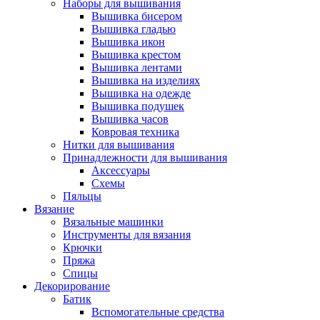
Наборы для вышивания
Вышивка бисером
Вышивка гладью
Вышивка икон
Вышивка крестом
Вышивка лентами
Вышивка на изделиях
Вышивка на одежде
Вышивка подушек
Вышивка часов
Ковровая техника
Нитки для вышивания
Принадлежности для вышивания
Аксессуары
Схемы
Пяльцы
Вязание
Вязальные машинки
Инструменты для вязания
Крючки
Пряжа
Спицы
Декорирование
Батик
Вспомогательные средства