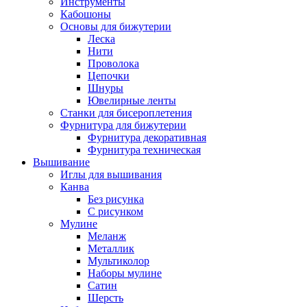
Инструменты
Кабошоны
Основы для бижутерии
Леска
Нити
Проволока
Цепочки
Шнуры
Ювелирные ленты
Станки для бисероплетения
Фурнитура для бижутерии
Фурнитура декоративная
Фурнитура техническая
Вышивание
Иглы для вышивания
Канва
Без рисунка
С рисунком
Мулине
Меланж
Металлик
Мультиколор
Наборы мулине
Сатин
Шерсть