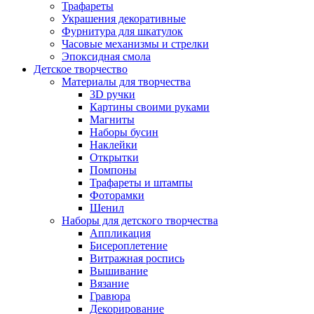
Трафареты
Украшения декоративные
Фурнитура для шкатулок
Часовые механизмы и стрелки
Эпоксидная смола
Детское творчество
Материалы для творчества
3D ручки
Картины своими руками
Магниты
Наборы бусин
Наклейки
Открытки
Помпоны
Трафареты и штампы
Фоторамки
Шенил
Наборы для детского творчества
Аппликация
Бисероплетение
Витражная роспись
Вышивание
Вязание
Гравюра
Декорирование