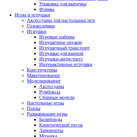
Упаковка для выпечки
Формы
Игры и игрушки
Аксессуары для настольных игр
Головоломки
Игрушки
Игровые наборы
Игрушечное оружие
Игрушечный транспорт
Игрушки для ванной
Игрушки-антистресс
Интерактивные игрушки
Конструкторы
Макетирование
Моделирование
Аксессуары
Румбоксы
Сборные модели
Настольные игры
Пазлы
Развивающие игры
Бизиборды
Кинетический песок
Лабиринты
Мозаика