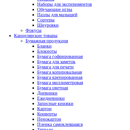
Наборы для экспериментов
Обучающие игры
Пазлы для малышей
Сортеры
Шнуровки
Фокусы
Канцелярские товары
Бумажная продукция
Бланки
Блокноты
Бумага гофрированная
Бумага для заметок
Бумага для печати
Бумага копировальная
Бумага крепированная
Бумага миллиметровая
Бумага цветная
Дневники
Ежедневники
Записные книжки
Картон
Конверты
Пенокартон
Пленка самоклеящаяся
Тетради