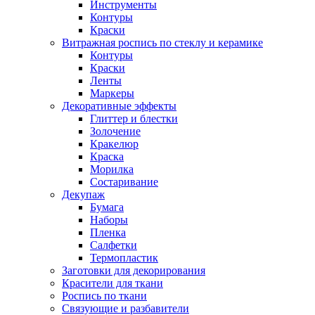
Инструменты
Контуры
Краски
Витражная роспись по стеклу и керамике
Контуры
Краски
Ленты
Маркеры
Декоративные эффекты
Глиттер и блестки
Золочение
Кракелюр
Краска
Морилка
Состаривание
Декупаж
Бумага
Наборы
Пленка
Салфетки
Термопластик
Заготовки для декорирования
Красители для ткани
Роспись по ткани
Связующие и разбавители