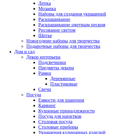
Лепка
Мозаика
Наборы для создания украшений
Раскрашивание
Раскрашивание цветным песком
Рисование светом
Шитье
Новогодние наборы для творчества
Подарочные наборы для творчества
Дом и сад
Декор интерьера
Подсвечники
Предметы декора
Рамки
Деревянные
Пластиковые
Свечи
Посуда
Емкости для хранения
Карвинг
Кухонные принадлежности
Посуда для напитков
Столовая посуда
Столовые приборы
Украшения кулинарных изделий