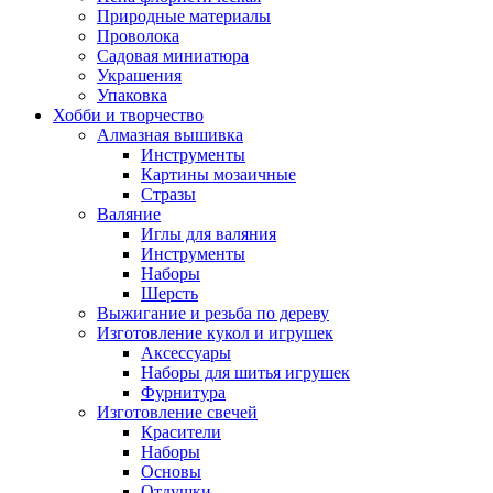
Природные материалы
Проволока
Садовая миниатюра
Украшения
Упаковка
Хобби и творчество
Алмазная вышивка
Инструменты
Картины мозаичные
Стразы
Валяние
Иглы для валяния
Инструменты
Наборы
Шерсть
Выжигание и резьба по дереву
Изготовление кукол и игрушек
Аксессуары
Наборы для шитья игрушек
Фурнитура
Изготовление свечей
Красители
Наборы
Основы
Отдушки