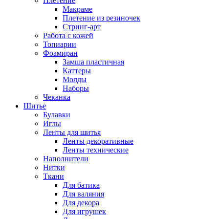
Плетение
Макраме
Плетение из резиночек
Стринг-арт
Работа с кожей
Топиарии
Фоамиран
Замша пластичная
Каттеры
Молды
Наборы
Чеканка
Шитье
Булавки
Иглы
Ленты для шитья
Ленты декоративные
Ленты технические
Наполнители
Нитки
Ткани
Для батика
Для валяния
Для декора
Для игрушек