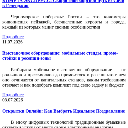
КОМЕТА ЭКСПРЕСС: Скоростной морской путь из Сочи
в Геленджик
Черноморское побережье России – это километры
живописных пейзажей, бесчисленные курорты и города,
каждый из которых манит своими особенностями
Подробнее
11.07.2026
Выставочное оборудование: мобильные стенды, промо-
стойки и ресепшн-зоны
Разбираем мобильное выставочное оборудование — от
ролл-апов и пресс-воллов до промо-стоек и ресепшн-зон: чем
оно отличается от капитальных стендов, каким требованиям
отвечает и как подобрать комплект под свою задачу и бюджет.
Подробнее
08.07.2026
Открытки Онлайн: Как Выбрать Идеальное Поздравление
В эпоху цифровых технологий традиционные бумажные
открытки уступают место своим электронным аналогам