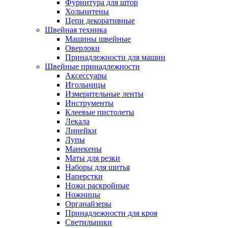
Фурнитура для штор
Хольнитены
Цепи декоративные
Швейная техника
Машины швейные
Оверлоки
Принадлежности для машин
Швейные принадлежности
Аксессуары
Игольницы
Измерительные ленты
Инструменты
Клеевые пистолеты
Лекала
Линейки
Лупы
Манекены
Маты для резки
Наборы для шитья
Наперстки
Ножи раскройные
Ножницы
Органайзеры
Принадлежности для кроя
Светильники