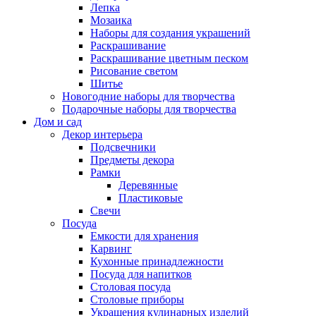
Лепка
Мозаика
Наборы для создания украшений
Раскрашивание
Раскрашивание цветным песком
Рисование светом
Шитье
Новогодние наборы для творчества
Подарочные наборы для творчества
Дом и сад
Декор интерьера
Подсвечники
Предметы декора
Рамки
Деревянные
Пластиковые
Свечи
Посуда
Емкости для хранения
Карвинг
Кухонные принадлежности
Посуда для напитков
Столовая посуда
Столовые приборы
Украшения кулинарных изделий