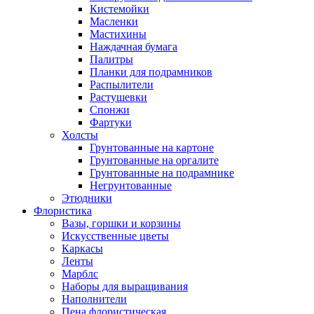
Кистемойки
Масленки
Мастихины
Наждачная бумага
Палитры
Планки для подрамников
Распылители
Растушевки
Спонжи
Фартуки
Холсты
Грунтованные на картоне
Грунтованные на оргалите
Грунтованные на подрамнике
Негрунтованные
Этюдники
Флористика
Вазы, горшки и корзины
Искусственные цветы
Каркасы
Ленты
Марблс
Наборы для выращивания
Наполнители
Пена флористическая