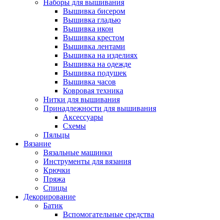
Наборы для вышивания
Вышивка бисером
Вышивка гладью
Вышивка икон
Вышивка крестом
Вышивка лентами
Вышивка на изделиях
Вышивка на одежде
Вышивка подушек
Вышивка часов
Ковровая техника
Нитки для вышивания
Принадлежности для вышивания
Аксессуары
Схемы
Пяльцы
Вязание
Вязальные машинки
Инструменты для вязания
Крючки
Пряжа
Спицы
Декорирование
Батик
Вспомогательные средства