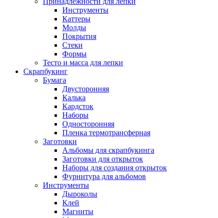
Принадлежности для лепки
Инструменты
Каттеры
Молды
Покрытия
Стеки
Формы
Тесто и масса для лепки
Скрапбукинг
Бумага
Двусторонняя
Калька
Кардсток
Наборы
Односторонняя
Пленка термотрансферная
Заготовки
Альбомы для скрапбукинга
Заготовки для открыток
Наборы для создания открыток
Фурнитура для альбомов
Инструменты
Дыроколы
Клей
Магниты