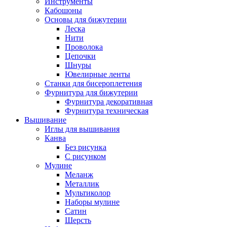
Инструменты
Кабошоны
Основы для бижутерии
Леска
Нити
Проволока
Цепочки
Шнуры
Ювелирные ленты
Станки для бисероплетения
Фурнитура для бижутерии
Фурнитура декоративная
Фурнитура техническая
Вышивание
Иглы для вышивания
Канва
Без рисунка
С рисунком
Мулине
Меланж
Металлик
Мультиколор
Наборы мулине
Сатин
Шерсть