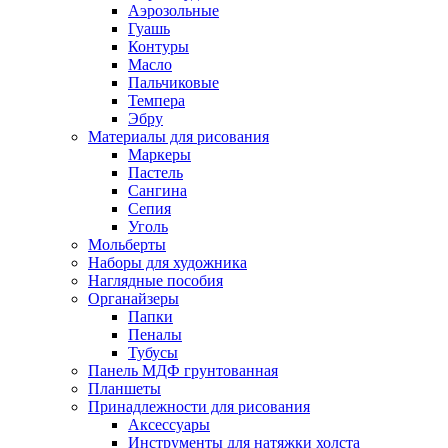
Аэрозольные
Гуашь
Контуры
Масло
Пальчиковые
Темпера
Эбру
Материалы для рисования
Маркеры
Пастель
Сангина
Сепия
Уголь
Мольберты
Наборы для художника
Наглядные пособия
Органайзеры
Папки
Пеналы
Тубусы
Панель МДФ грунтованная
Планшеты
Принадлежности для рисования
Аксессуары
Инструменты для натяжки холста