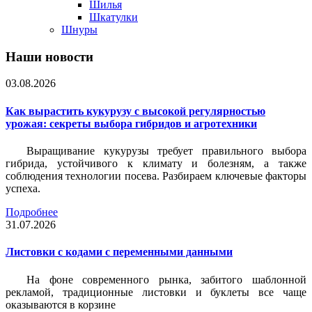
Шилья
Шкатулки
Шнуры
Наши новости
03.08.2026
Как вырастить кукурузу с высокой регулярностью
урожая: секреты выбора гибридов и агротехники
Выращивание кукурузы требует правильного выбора
гибрида, устойчивого к климату и болезням, а также
соблюдения технологии посева. Разбираем ключевые факторы
успеха.
Подробнее
31.07.2026
Листовки c кодами с переменными данными
На фоне современного рынка, забитого шаблонной
рекламой, традиционные листовки и буклеты все чаще
оказываются в корзине