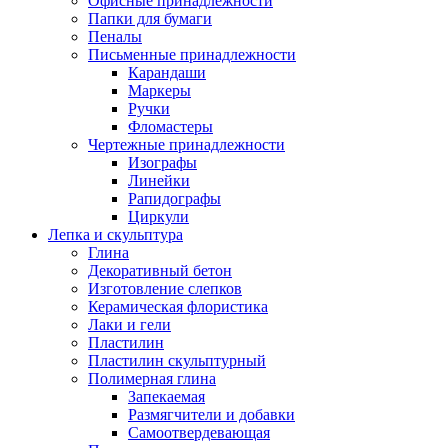
Офисные принадлежности
Папки для бумаги
Пеналы
Письменные принадлежности
Карандаши
Маркеры
Ручки
Фломастеры
Чертежные принадлежности
Изографы
Линейки
Рапидографы
Циркули
Лепка и скульптура
Глина
Декоративный бетон
Изготовление слепков
Керамическая флористика
Лаки и гели
Пластилин
Пластилин скульптурный
Полимерная глина
Запекаемая
Размягчители и добавки
Самоотвердевающая