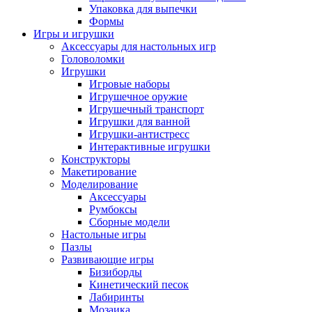
Упаковка для выпечки
Формы
Игры и игрушки
Аксессуары для настольных игр
Головоломки
Игрушки
Игровые наборы
Игрушечное оружие
Игрушечный транспорт
Игрушки для ванной
Игрушки-антистресс
Интерактивные игрушки
Конструкторы
Макетирование
Моделирование
Аксессуары
Румбоксы
Сборные модели
Настольные игры
Пазлы
Развивающие игры
Бизиборды
Кинетический песок
Лабиринты
Мозаика