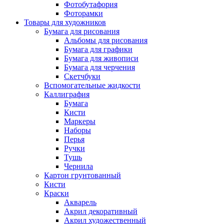
Фотобутафория
Фоторамки
Товары для художников
Бумага для рисования
Альбомы для рисования
Бумага для графики
Бумага для живописи
Бумага для черчения
Скетчбуки
Вспомогательные жидкости
Каллиграфия
Бумага
Кисти
Маркеры
Наборы
Перья
Ручки
Тушь
Чернила
Картон грунтованный
Кисти
Краски
Акварель
Акрил декоративный
Акрил художественный