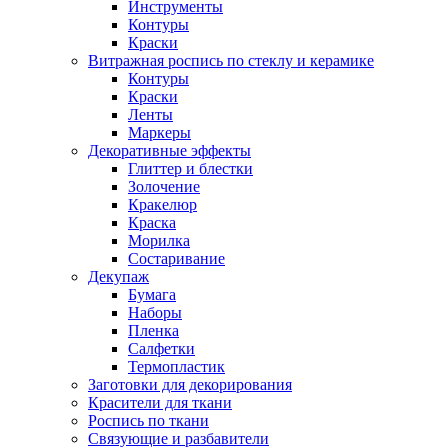
Инструменты
Контуры
Краски
Витражная роспись по стеклу и керамике
Контуры
Краски
Ленты
Маркеры
Декоративные эффекты
Глиттер и блестки
Золочение
Кракелюр
Краска
Морилка
Состаривание
Декупаж
Бумага
Наборы
Пленка
Салфетки
Термопластик
Заготовки для декорирования
Красители для ткани
Роспись по ткани
Связующие и разбавители