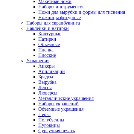
Макетные ножи
Наборы инструментов
Ножи для вырубки и формы для тиснения
Ножницы фигурные
Наборы для скрапбукинга
Наклейки и натирки
Контурные
Натирки
Объемные
Пленка
Плоские
Украшения
Анкеры
Аппликации
Брадсы
Вырубка
Ленты
Люверсы
Металлические украшения
Наборы украшений
Объемные украшения
Перья
Полубусины
Пуговицы
Сургучная печать