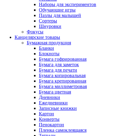
Наборы для экспериментов
Обучающие игры
Пазлы для малышей
Сортеры
Шнуровки
Фокусы
Канцелярские товары
Бумажная продукция
Бланки
Блокноты
Бумага гофрированная
Бумага для заметок
Бумага для печати
Бумага копировальная
Бумага крепированная
Бумага миллиметровая
Бумага цветная
Дневники
Ежедневники
Записные книжки
Картон
Конверты
Пенокартон
Пленка самоклеящаяся
Тетради