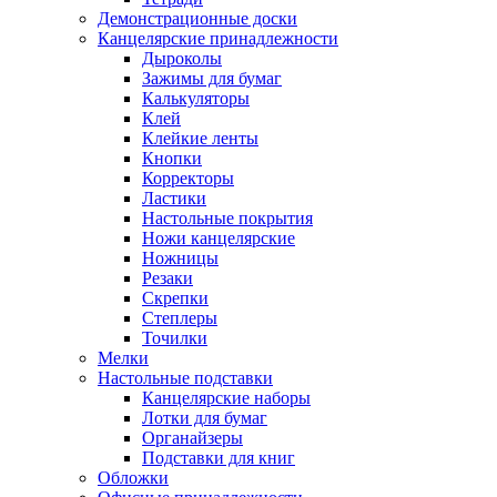
Демонстрационные доски
Канцелярские принадлежности
Дыроколы
Зажимы для бумаг
Калькуляторы
Клей
Клейкие ленты
Кнопки
Корректоры
Ластики
Настольные покрытия
Ножи канцелярские
Ножницы
Резаки
Скрепки
Степлеры
Точилки
Мелки
Настольные подставки
Канцелярские наборы
Лотки для бумаг
Органайзеры
Подставки для книг
Обложки