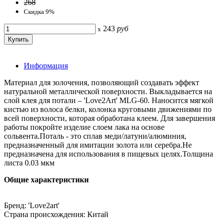
268
Скидка 9%
243
руб
x
Информация
Материал для золочения, позволяющий создавать эффект
натуральной металлической поверхности. Выкладывается на
слой клея для потали – 'Love2Art' MLG-60. Наносится мягкой
кистью из волоса белки, колонка круговыми движениями по
всей поверхности, которая обработана клеем. Для завершения
работы покройте изделие слоем лака на основе
сольвента.Поталь - это сплав меди/латуни/алюминия,
предназначенный для имитации золота или серебра.Не
предназначена для использования в пищевых целях.Толщина
листа 0.03 мкм
Общие характеристики
Бренд: 'Love2art'
Страна происхождения: Китай