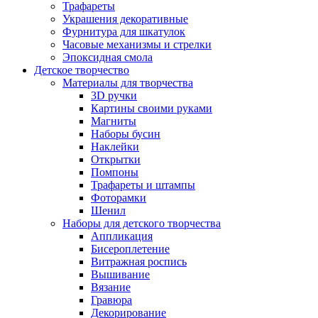
Трафареты
Украшения декоративные
Фурнитура для шкатулок
Часовые механизмы и стрелки
Эпоксидная смола
Детское творчество
Материалы для творчества
3D ручки
Картины своими руками
Магниты
Наборы бусин
Наклейки
Открытки
Помпоны
Трафареты и штампы
Фоторамки
Шенил
Наборы для детского творчества
Аппликация
Бисероплетение
Витражная роспись
Вышивание
Вязание
Гравюра
Декорирование