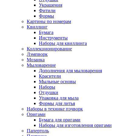
Украшения
Фитили
Формы
Картины по номерам
Квиллинг
Бумага
Инструменты
Наборы для квиллинга
Коллекционирование
Лэмпворк
Мозаика
Мыловарение
Дополнения для мыловарения
Красители
Мыльные основы
Наборы
Отдушки
Упаковка для мыла
Формы для литья
Наборы в технике пэчворк
Оригами
Бумага для оригами
Наборы для изготовления оригами
Папертоль