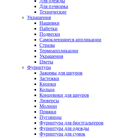
Для одежды
Для пэчворка
Технические
Украшения
Нашивки
Пайетки
Подвески
Самоклеющиеся аппликации
Стразы
Термоаппликации
Украшения
Цветы
Фурнитура
Зажимы для шнуров
Застежки
Кнопки
Кольца
Концевики для шнуров
Люверсы
Молнии
Пряжки
Пуговицы
Фурнитура для бюстгальтеров
Фурнитура для одежды
Фурнитура для сумок