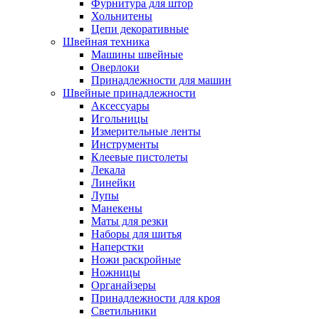
Фурнитура для штор
Хольнитены
Цепи декоративные
Швейная техника
Машины швейные
Оверлоки
Принадлежности для машин
Швейные принадлежности
Аксессуары
Игольницы
Измерительные ленты
Инструменты
Клеевые пистолеты
Лекала
Линейки
Лупы
Манекены
Маты для резки
Наборы для шитья
Наперстки
Ножи раскройные
Ножницы
Органайзеры
Принадлежности для кроя
Светильники