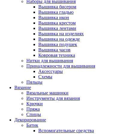
Наборы для вышивания
Вышивка бисером
Вышивка гладью
Вышивка икон
Вышивка крестом
Вышивка лентами
Вышивка на изделиях
Вышивка на одежде
Вышивка подушек
Вышивка часов
Ковровая техника
Нитки для вышивания
Принадлежности для вышивания
Аксессуары
Схемы
Пяльцы
Вязание
Вязальные машинки
Инструменты для вязания
Крючки
Пряжа
Спицы
Декорирование
Батик
Вспомогательные средства