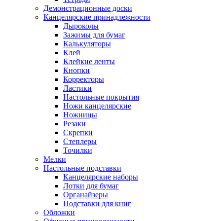
Демонстрационные доски
Канцелярские принадлежности
Дыроколы
Зажимы для бумаг
Калькуляторы
Клей
Клейкие ленты
Кнопки
Корректоры
Ластики
Настольные покрытия
Ножи канцелярские
Ножницы
Резаки
Скрепки
Степлеры
Точилки
Мелки
Настольные подставки
Канцелярские наборы
Лотки для бумаг
Органайзеры
Подставки для книг
Обложки