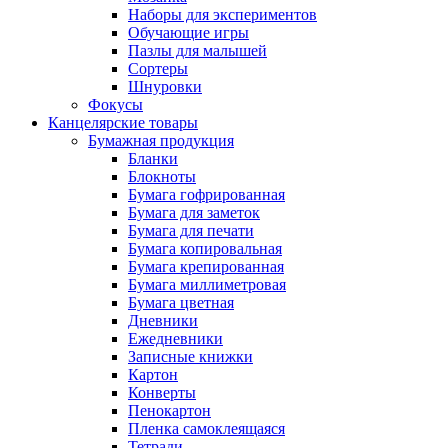
Наборы для экспериментов
Обучающие игры
Пазлы для малышей
Сортеры
Шнуровки
Фокусы
Канцелярские товары
Бумажная продукция
Бланки
Блокноты
Бумага гофрированная
Бумага для заметок
Бумага для печати
Бумага копировальная
Бумага крепированная
Бумага миллиметровая
Бумага цветная
Дневники
Ежедневники
Записные книжки
Картон
Конверты
Пенокартон
Пленка самоклеящаяся
Тетради