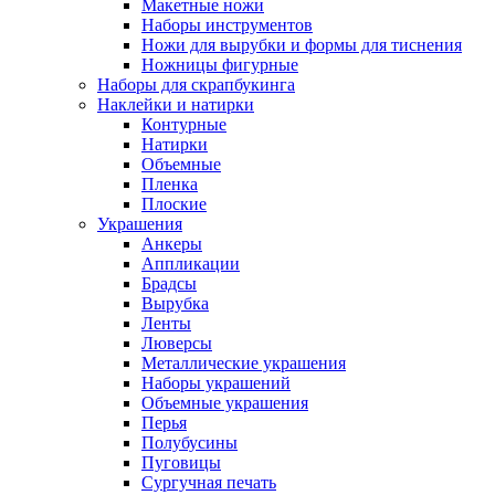
Макетные ножи
Наборы инструментов
Ножи для вырубки и формы для тиснения
Ножницы фигурные
Наборы для скрапбукинга
Наклейки и натирки
Контурные
Натирки
Объемные
Пленка
Плоские
Украшения
Анкеры
Аппликации
Брадсы
Вырубка
Ленты
Люверсы
Металлические украшения
Наборы украшений
Объемные украшения
Перья
Полубусины
Пуговицы
Сургучная печать