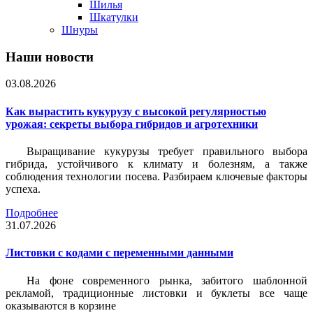
Шилья
Шкатулки
Шнуры
Наши новости
03.08.2026
Как вырастить кукурузу с высокой регулярностью
урожая: секреты выбора гибридов и агротехники
Выращивание кукурузы требует правильного выбора
гибрида, устойчивого к климату и болезням, а также
соблюдения технологии посева. Разбираем ключевые факторы
успеха.
Подробнее
31.07.2026
Листовки c кодами с переменными данными
На фоне современного рынка, забитого шаблонной
рекламой, традиционные листовки и буклеты все чаще
оказываются в корзине