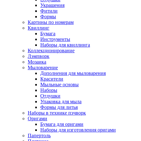
Украшения
Фитили
Формы
Картины по номерам
Квиллинг
Бумага
Инструменты
Наборы для квиллинга
Коллекционирование
Лэмпворк
Мозаика
Мыловарение
Дополнения для мыловарения
Красители
Мыльные основы
Наборы
Отдушки
Упаковка для мыла
Формы для литья
Наборы в технике пэчворк
Оригами
Бумага для оригами
Наборы для изготовления оригами
Папертоль