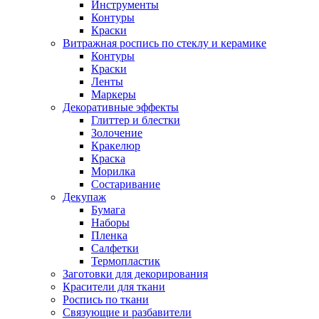
Инструменты
Контуры
Краски
Витражная роспись по стеклу и керамике
Контуры
Краски
Ленты
Маркеры
Декоративные эффекты
Глиттер и блестки
Золочение
Кракелюр
Краска
Морилка
Состаривание
Декупаж
Бумага
Наборы
Пленка
Салфетки
Термопластик
Заготовки для декорирования
Красители для ткани
Роспись по ткани
Связующие и разбавители