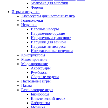
Упаковка для выпечки
Формы
Игры и игрушки
Аксессуары для настольных игр
Головоломки
Игрушки
Игровые наборы
Игрушечное оружие
Игрушечный транспорт
Игрушки для ванной
Игрушки-антистресс
Интерактивные игрушки
Конструкторы
Макетирование
Моделирование
Аксессуары
Румбоксы
Сборные модели
Настольные игры
Пазлы
Развивающие игры
Бизиборды
Кинетический песок
Лабиринты
Мозаика