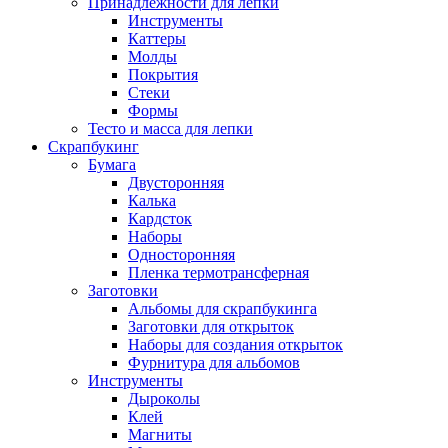
Принадлежности для лепки
Инструменты
Каттеры
Молды
Покрытия
Стеки
Формы
Тесто и масса для лепки
Скрапбукинг
Бумага
Двусторонняя
Калька
Кардсток
Наборы
Односторонняя
Пленка термотрансферная
Заготовки
Альбомы для скрапбукинга
Заготовки для открыток
Наборы для создания открыток
Фурнитура для альбомов
Инструменты
Дыроколы
Клей
Магниты