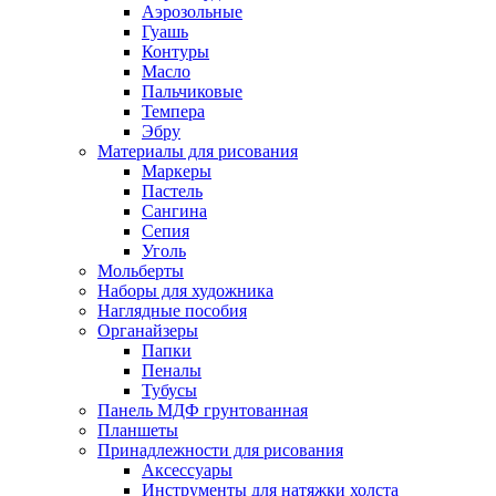
Аэрозольные
Гуашь
Контуры
Масло
Пальчиковые
Темпера
Эбру
Материалы для рисования
Маркеры
Пастель
Сангина
Сепия
Уголь
Мольберты
Наборы для художника
Наглядные пособия
Органайзеры
Папки
Пеналы
Тубусы
Панель МДФ грунтованная
Планшеты
Принадлежности для рисования
Аксессуары
Инструменты для натяжки холста