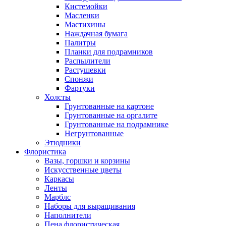
Кистемойки
Масленки
Мастихины
Наждачная бумага
Палитры
Планки для подрамников
Распылители
Растушевки
Спонжи
Фартуки
Холсты
Грунтованные на картоне
Грунтованные на оргалите
Грунтованные на подрамнике
Негрунтованные
Этюдники
Флористика
Вазы, горшки и корзины
Искусственные цветы
Каркасы
Ленты
Марблс
Наборы для выращивания
Наполнители
Пена флористическая