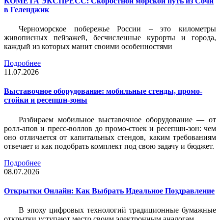
КОМЕТА ЭКСПРЕСС: Скоростной морской путь из Сочи
в Геленджик
Черноморское побережье России – это километры
живописных пейзажей, бесчисленные курорты и города,
каждый из которых манит своими особенностями
Подробнее
11.07.2026
Выставочное оборудование: мобильные стенды, промо-
стойки и ресепшн-зоны
Разбираем мобильное выставочное оборудование — от
ролл-апов и пресс-воллов до промо-стоек и ресепшн-зон: чем
оно отличается от капитальных стендов, каким требованиям
отвечает и как подобрать комплект под свою задачу и бюджет.
Подробнее
08.07.2026
Открытки Онлайн: Как Выбрать Идеальное Поздравление
В эпоху цифровых технологий традиционные бумажные
открытки уступают место своим электронным аналогам