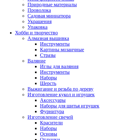
Природные материалы
Проволока
Садовая миниатюра
Украшения
Упаковка
Хобби и творчество
Алмазная вышивка
Инструменты
Картины мозаичные
Стразы
Валяние
Иглы для валяния
Инструменты
Наборы
Шерсть
Выжигание и резьба по дереву
Изготовление кукол и игрушек
Аксессуары
Наборы для шитья игрушек
Фурнитура
Изготовление свечей
Красители
Наборы
Основы
Отдушки