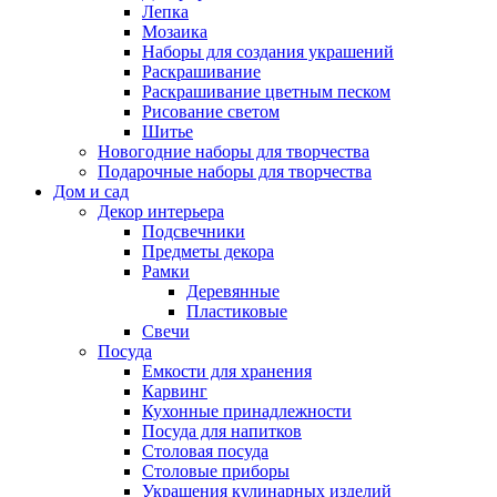
Лепка
Мозаика
Наборы для создания украшений
Раскрашивание
Раскрашивание цветным песком
Рисование светом
Шитье
Новогодние наборы для творчества
Подарочные наборы для творчества
Дом и сад
Декор интерьера
Подсвечники
Предметы декора
Рамки
Деревянные
Пластиковые
Свечи
Посуда
Емкости для хранения
Карвинг
Кухонные принадлежности
Посуда для напитков
Столовая посуда
Столовые приборы
Украшения кулинарных изделий