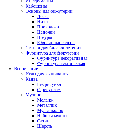
Инструменты
Кабошоны
Основы для бижутерии
Леска
Нити
Проволока
Цепочки
Шнуры
Ювелирные ленты
Станки для бисероплетения
Фурнитура для бижутерии
Фурнитура декоративная
Фурнитура техническая
Вышивание
Иглы для вышивания
Канва
Без рисунка
С рисунком
Мулине
Меланж
Металлик
Мультиколор
Наборы мулине
Сатин
Шерсть