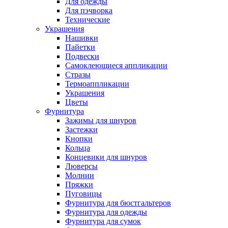
Для одежды
Для пэчворка
Технические
Украшения
Нашивки
Пайетки
Подвески
Самоклеющиеся аппликации
Стразы
Термоаппликации
Украшения
Цветы
Фурнитура
Зажимы для шнуров
Застежки
Кнопки
Кольца
Концевики для шнуров
Люверсы
Молнии
Пряжки
Пуговицы
Фурнитура для бюстгальтеров
Фурнитура для одежды
Фурнитура для сумок