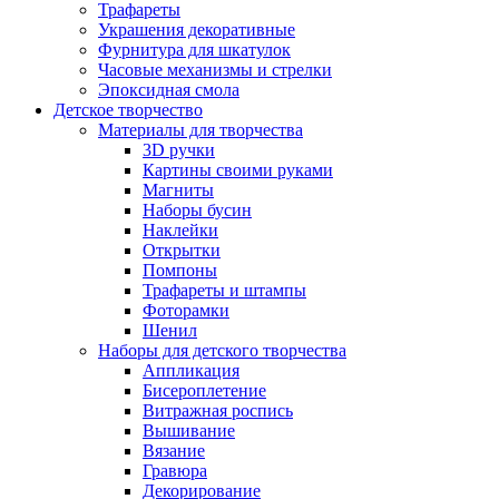
Трафареты
Украшения декоративные
Фурнитура для шкатулок
Часовые механизмы и стрелки
Эпоксидная смола
Детское творчество
Материалы для творчества
3D ручки
Картины своими руками
Магниты
Наборы бусин
Наклейки
Открытки
Помпоны
Трафареты и штампы
Фоторамки
Шенил
Наборы для детского творчества
Аппликация
Бисероплетение
Витражная роспись
Вышивание
Вязание
Гравюра
Декорирование