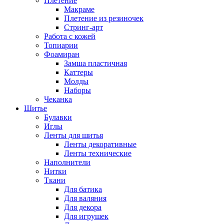
Плетение
Макраме
Плетение из резиночек
Стринг-арт
Работа с кожей
Топиарии
Фоамиран
Замша пластичная
Каттеры
Молды
Наборы
Чеканка
Шитье
Булавки
Иглы
Ленты для шитья
Ленты декоративные
Ленты технические
Наполнители
Нитки
Ткани
Для батика
Для валяния
Для декора
Для игрушек