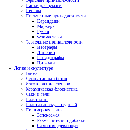
Офисные принадлежности
Папки для бумаги
Пеналы
Письменные принадлежности
Карандаши
Маркеры
Ручки
Фломастеры
Чертежные принадлежности
Изографы
Линейки
Рапидографы
Циркули
Лепка и скульптура
Глина
Декоративный бетон
Изготовление слепков
Керамическая флористика
Лаки и гели
Пластилин
Пластилин скульптурный
Полимерная глина
Запекаемая
Размягчители и добавки
Самоотвердевающая