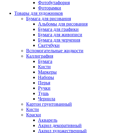
Фотобутафория
Фоторамки
Товары для художников
Бумага для рисования
Альбомы для рисования
Бумага для графики
Бумага для живописи
Бумага для черчения
Скетчбуки
Вспомогательные жидкости
Каллиграфия
Бумага
Кисти
Маркеры
Наборы
Перья
Ручки
Тушь
Чернила
Картон грунтованный
Кисти
Краски
Акварель
Акрил декоративный
Акрил художественный