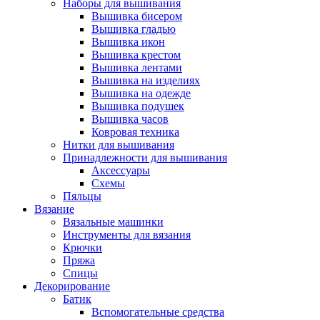
Наборы для вышивания
Вышивка бисером
Вышивка гладью
Вышивка икон
Вышивка крестом
Вышивка лентами
Вышивка на изделиях
Вышивка на одежде
Вышивка подушек
Вышивка часов
Ковровая техника
Нитки для вышивания
Принадлежности для вышивания
Аксессуары
Схемы
Пяльцы
Вязание
Вязальные машинки
Инструменты для вязания
Крючки
Пряжа
Спицы
Декорирование
Батик
Вспомогательные средства