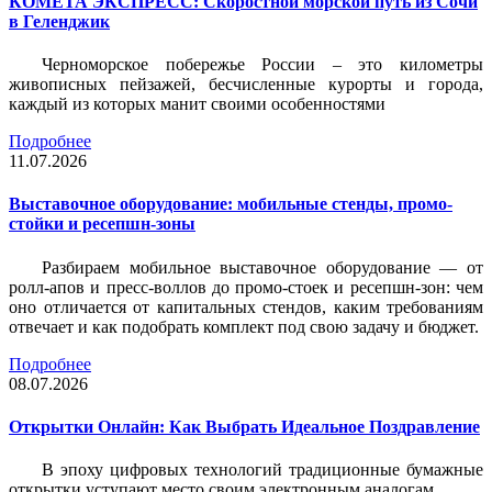
КОМЕТА ЭКСПРЕСС: Скоростной морской путь из Сочи
в Геленджик
Черноморское побережье России – это километры
живописных пейзажей, бесчисленные курорты и города,
каждый из которых манит своими особенностями
Подробнее
11.07.2026
Выставочное оборудование: мобильные стенды, промо-
стойки и ресепшн-зоны
Разбираем мобильное выставочное оборудование — от
ролл-апов и пресс-воллов до промо-стоек и ресепшн-зон: чем
оно отличается от капитальных стендов, каким требованиям
отвечает и как подобрать комплект под свою задачу и бюджет.
Подробнее
08.07.2026
Открытки Онлайн: Как Выбрать Идеальное Поздравление
В эпоху цифровых технологий традиционные бумажные
открытки уступают место своим электронным аналогам