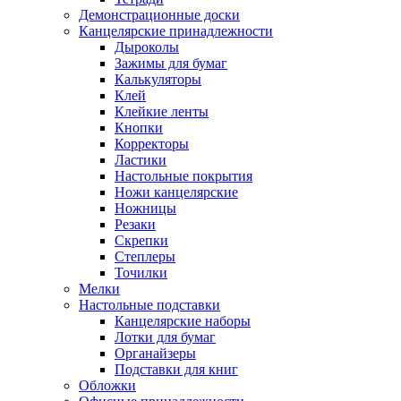
Демонстрационные доски
Канцелярские принадлежности
Дыроколы
Зажимы для бумаг
Калькуляторы
Клей
Клейкие ленты
Кнопки
Корректоры
Ластики
Настольные покрытия
Ножи канцелярские
Ножницы
Резаки
Скрепки
Степлеры
Точилки
Мелки
Настольные подставки
Канцелярские наборы
Лотки для бумаг
Органайзеры
Подставки для книг
Обложки