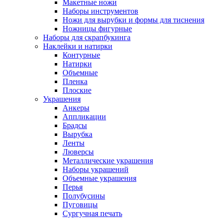
Макетные ножи
Наборы инструментов
Ножи для вырубки и формы для тиснения
Ножницы фигурные
Наборы для скрапбукинга
Наклейки и натирки
Контурные
Натирки
Объемные
Пленка
Плоские
Украшения
Анкеры
Аппликации
Брадсы
Вырубка
Ленты
Люверсы
Металлические украшения
Наборы украшений
Объемные украшения
Перья
Полубусины
Пуговицы
Сургучная печать