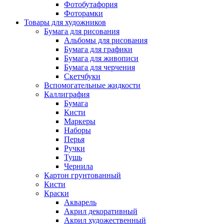
Фотобутафория
Фоторамки
Товары для художников
Бумага для рисования
Альбомы для рисования
Бумага для графики
Бумага для живописи
Бумага для черчения
Скетчбуки
Вспомогательные жидкости
Каллиграфия
Бумага
Кисти
Маркеры
Наборы
Перья
Ручки
Тушь
Чернила
Картон грунтованный
Кисти
Краски
Акварель
Акрил декоративный
Акрил художественный