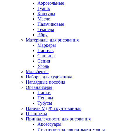
Аэрозольные
Гуашь
Контуры
Масло
Пальчиковые
Темпера
Эбру
Материалы для рисования
Маркеры
Пастель
Сангина
Сепия
Уголь
Мольберты
Наборы для художника
Наглядные пособия
Органайзеры
Папки
Пеналы
Тубусы
Панель МДФ грунтованная
Планшеты
Принадлежности для рисования
Аксессуары
Инструменты для натяжки холста