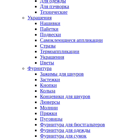
Для одежды
Для пэчворка
Технические
Украшения
Нашивки
Пайетки
Подвески
Самоклеющиеся аппликации
Стразы
Термоаппликации
Украшения
Цветы
Фурнитура
Зажимы для шнуров
Застежки
Кнопки
Кольца
Концевики для шнуров
Люверсы
Молнии
Пряжки
Пуговицы
Фурнитура для бюстгальтеров
Фурнитура для одежды
Фурнитура для сумок