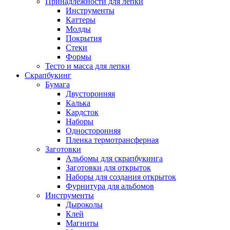
Принадлежности для лепки
Инструменты
Каттеры
Молды
Покрытия
Стеки
Формы
Тесто и масса для лепки
Скрапбукинг
Бумага
Двусторонняя
Калька
Кардсток
Наборы
Односторонняя
Пленка термотрансферная
Заготовки
Альбомы для скрапбукинга
Заготовки для открыток
Наборы для создания открыток
Фурнитура для альбомов
Инструменты
Дыроколы
Клей
Магниты