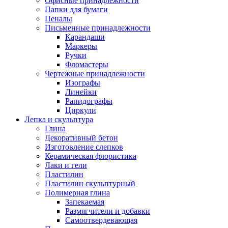
Офисные принадлежности
Папки для бумаги
Пеналы
Письменные принадлежности
Карандаши
Маркеры
Ручки
Фломастеры
Чертежные принадлежности
Изографы
Линейки
Рапидографы
Циркули
Лепка и скульптура
Глина
Декоративный бетон
Изготовление слепков
Керамическая флористика
Лаки и гели
Пластилин
Пластилин скульптурный
Полимерная глина
Запекаемая
Размягчители и добавки
Самоотвердевающая