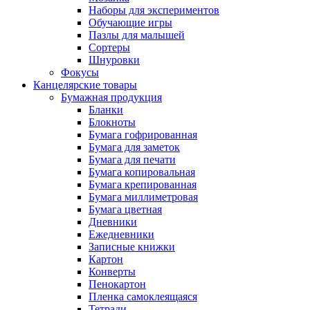
Наборы для экспериментов
Обучающие игры
Пазлы для малышей
Сортеры
Шнуровки
Фокусы
Канцелярские товары
Бумажная продукция
Бланки
Блокноты
Бумага гофрированная
Бумага для заметок
Бумага для печати
Бумага копировальная
Бумага крепированная
Бумага миллиметровая
Бумага цветная
Дневники
Ежедневники
Записные книжки
Картон
Конверты
Пенокартон
Пленка самоклеящаяся
Тетради