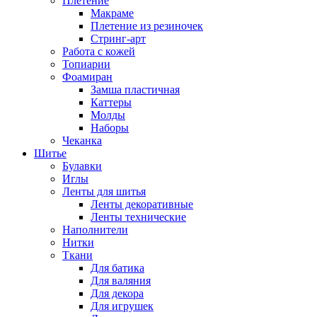
Плетение
Макраме
Плетение из резиночек
Стринг-арт
Работа с кожей
Топиарии
Фоамиран
Замша пластичная
Каттеры
Молды
Наборы
Чеканка
Шитье
Булавки
Иглы
Ленты для шитья
Ленты декоративные
Ленты технические
Наполнители
Нитки
Ткани
Для батика
Для валяния
Для декора
Для игрушек