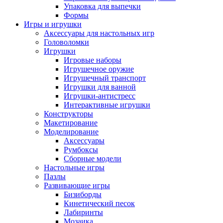
Упаковка для выпечки
Формы
Игры и игрушки
Аксессуары для настольных игр
Головоломки
Игрушки
Игровые наборы
Игрушечное оружие
Игрушечный транспорт
Игрушки для ванной
Игрушки-антистресс
Интерактивные игрушки
Конструкторы
Макетирование
Моделирование
Аксессуары
Румбоксы
Сборные модели
Настольные игры
Пазлы
Развивающие игры
Бизиборды
Кинетический песок
Лабиринты
Мозаика