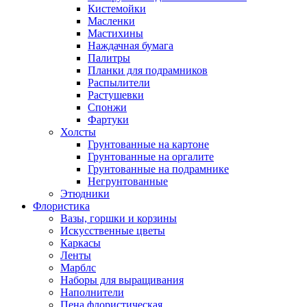
Кистемойки
Масленки
Мастихины
Наждачная бумага
Палитры
Планки для подрамников
Распылители
Растушевки
Спонжи
Фартуки
Холсты
Грунтованные на картоне
Грунтованные на оргалите
Грунтованные на подрамнике
Негрунтованные
Этюдники
Флористика
Вазы, горшки и корзины
Искусственные цветы
Каркасы
Ленты
Марблс
Наборы для выращивания
Наполнители
Пена флористическая