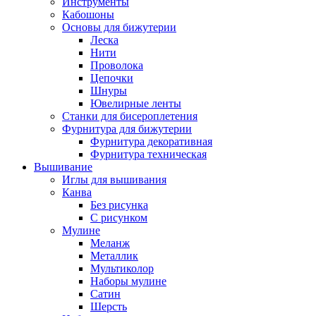
Инструменты
Кабошоны
Основы для бижутерии
Леска
Нити
Проволока
Цепочки
Шнуры
Ювелирные ленты
Станки для бисероплетения
Фурнитура для бижутерии
Фурнитура декоративная
Фурнитура техническая
Вышивание
Иглы для вышивания
Канва
Без рисунка
С рисунком
Мулине
Меланж
Металлик
Мультиколор
Наборы мулине
Сатин
Шерсть