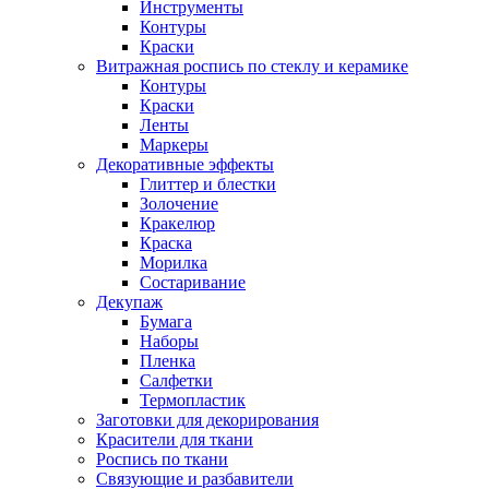
Инструменты
Контуры
Краски
Витражная роспись по стеклу и керамике
Контуры
Краски
Ленты
Маркеры
Декоративные эффекты
Глиттер и блестки
Золочение
Кракелюр
Краска
Морилка
Состаривание
Декупаж
Бумага
Наборы
Пленка
Салфетки
Термопластик
Заготовки для декорирования
Красители для ткани
Роспись по ткани
Связующие и разбавители