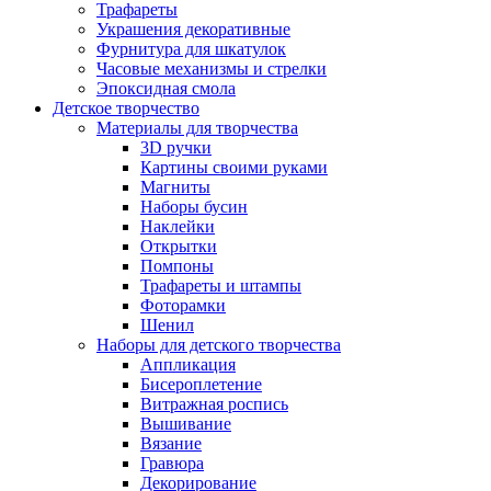
Трафареты
Украшения декоративные
Фурнитура для шкатулок
Часовые механизмы и стрелки
Эпоксидная смола
Детское творчество
Материалы для творчества
3D ручки
Картины своими руками
Магниты
Наборы бусин
Наклейки
Открытки
Помпоны
Трафареты и штампы
Фоторамки
Шенил
Наборы для детского творчества
Аппликация
Бисероплетение
Витражная роспись
Вышивание
Вязание
Гравюра
Декорирование