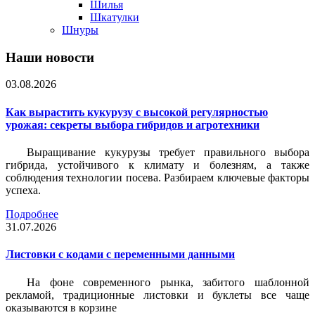
Шилья
Шкатулки
Шнуры
Наши новости
03.08.2026
Как вырастить кукурузу с высокой регулярностью
урожая: секреты выбора гибридов и агротехники
Выращивание кукурузы требует правильного выбора
гибрида, устойчивого к климату и болезням, а также
соблюдения технологии посева. Разбираем ключевые факторы
успеха.
Подробнее
31.07.2026
Листовки c кодами с переменными данными
На фоне современного рынка, забитого шаблонной
рекламой, традиционные листовки и буклеты все чаще
оказываются в корзине