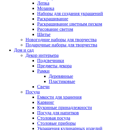
Лепка
Мозаика
Наборы для создания украшений
Раскрашивание
Раскрашивание цветным песком
Рисование светом
Шитье
Новогодние наборы для творчества
Подарочные наборы для творчества
Дом и сад
Декор интерьера
Подсвечники
Предметы декора
Рамки
Деревянные
Пластиковые
Свечи
Посуда
Емкости для хранения
Карвинг
Кухонные принадлежности
Посуда для напитков
Столовая посуда
Столовые приборы
Украшения кулинарных изделий