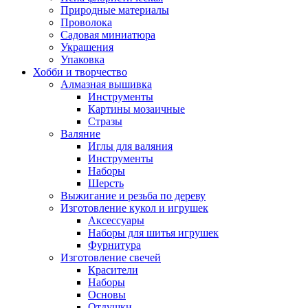
Природные материалы
Проволока
Садовая миниатюра
Украшения
Упаковка
Хобби и творчество
Алмазная вышивка
Инструменты
Картины мозаичные
Стразы
Валяние
Иглы для валяния
Инструменты
Наборы
Шерсть
Выжигание и резьба по дереву
Изготовление кукол и игрушек
Аксессуары
Наборы для шитья игрушек
Фурнитура
Изготовление свечей
Красители
Наборы
Основы
Отдушки