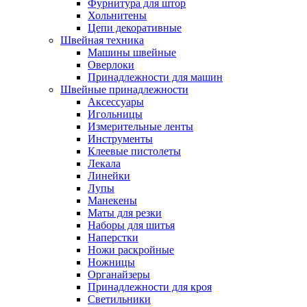
Фурнитура для штор
Хольнитены
Цепи декоративные
Швейная техника
Машины швейные
Оверлоки
Принадлежности для машин
Швейные принадлежности
Аксессуары
Игольницы
Измерительные ленты
Инструменты
Клеевые пистолеты
Лекала
Линейки
Лупы
Манекены
Маты для резки
Наборы для шитья
Наперстки
Ножи раскройные
Ножницы
Органайзеры
Принадлежности для кроя
Светильники