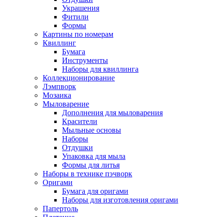
Украшения
Фитили
Формы
Картины по номерам
Квиллинг
Бумага
Инструменты
Наборы для квиллинга
Коллекционирование
Лэмпворк
Мозаика
Мыловарение
Дополнения для мыловарения
Красители
Мыльные основы
Наборы
Отдушки
Упаковка для мыла
Формы для литья
Наборы в технике пэчворк
Оригами
Бумага для оригами
Наборы для изготовления оригами
Папертоль