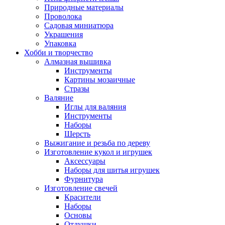
Природные материалы
Проволока
Садовая миниатюра
Украшения
Упаковка
Хобби и творчество
Алмазная вышивка
Инструменты
Картины мозаичные
Стразы
Валяние
Иглы для валяния
Инструменты
Наборы
Шерсть
Выжигание и резьба по дереву
Изготовление кукол и игрушек
Аксессуары
Наборы для шитья игрушек
Фурнитура
Изготовление свечей
Красители
Наборы
Основы
Отдушки