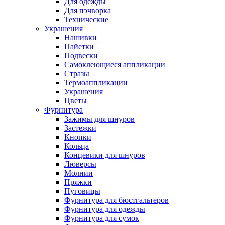
Для одежды
Для пэчворка
Технические
Украшения
Нашивки
Пайетки
Подвески
Самоклеющиеся аппликации
Стразы
Термоаппликации
Украшения
Цветы
Фурнитура
Зажимы для шнуров
Застежки
Кнопки
Кольца
Концевики для шнуров
Люверсы
Молнии
Пряжки
Пуговицы
Фурнитура для бюстгальтеров
Фурнитура для одежды
Фурнитура для сумок