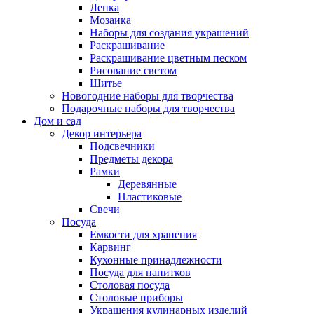
Лепка
Мозаика
Наборы для создания украшений
Раскрашивание
Раскрашивание цветным песком
Рисование светом
Шитье
Новогодние наборы для творчества
Подарочные наборы для творчества
Дом и сад
Декор интерьера
Подсвечники
Предметы декора
Рамки
Деревянные
Пластиковые
Свечи
Посуда
Емкости для хранения
Карвинг
Кухонные принадлежности
Посуда для напитков
Столовая посуда
Столовые приборы
Украшения кулинарных изделий