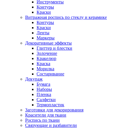
Инструменты
Контуры
Краски
Витражная роспись по стеклу и керамике
Контуры
Краски
Ленты
Маркеры
Декоративные эффекты
Глиттер и блестки
Золочение
Кракелюр
Краска
Морилка
Состаривание
Декупаж
Бумага
Наборы
Пленка
Салфетки
Термопластик
Заготовки для декорирования
Красители для ткани
Роспись по ткани
Связующие и разбавители