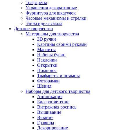
Трафареты
Украшения декоративные
Фурнитура для шкатулок
Часовые механизмы и стрелки
Эпоксидная смола
Детское творчество
Материалы для творчества
3D ручки
Картины своими руками
Магниты
Наборы бусин
Наклейки
Открытки
Помпоны
Трафареты и штампы
Фоторамки
Шенил
Наборы для детского творчества
Аппликация
Бисероплетение
Витражная роспись
Вышивание
Вязание
Гравюра
Декорирование