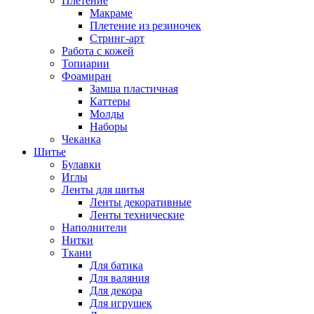
Плетение
Макраме
Плетение из резиночек
Стринг-арт
Работа с кожей
Топиарии
Фоамиран
Замша пластичная
Каттеры
Молды
Наборы
Чеканка
Шитье
Булавки
Иглы
Ленты для шитья
Ленты декоративные
Ленты технические
Наполнители
Нитки
Ткани
Для батика
Для валяния
Для декора
Для игрушек