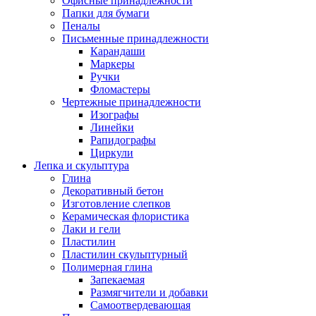
Офисные принадлежности
Папки для бумаги
Пеналы
Письменные принадлежности
Карандаши
Маркеры
Ручки
Фломастеры
Чертежные принадлежности
Изографы
Линейки
Рапидографы
Циркули
Лепка и скульптура
Глина
Декоративный бетон
Изготовление слепков
Керамическая флористика
Лаки и гели
Пластилин
Пластилин скульптурный
Полимерная глина
Запекаемая
Размягчители и добавки
Самоотвердевающая