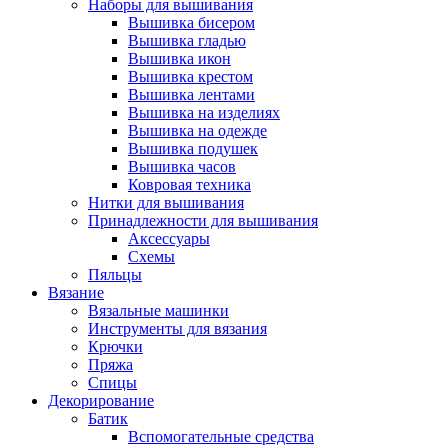
Наборы для вышивания
Вышивка бисером
Вышивка гладью
Вышивка икон
Вышивка крестом
Вышивка лентами
Вышивка на изделиях
Вышивка на одежде
Вышивка подушек
Вышивка часов
Ковровая техника
Нитки для вышивания
Принадлежности для вышивания
Аксессуары
Схемы
Пяльцы
Вязание
Вязальные машинки
Инструменты для вязания
Крючки
Пряжа
Спицы
Декорирование
Батик
Вспомогательные средства