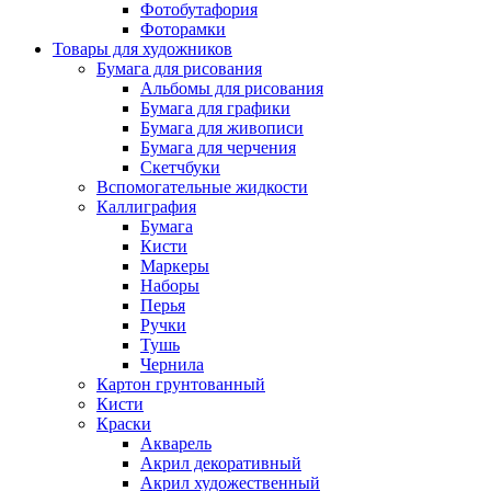
Фотобутафория
Фоторамки
Товары для художников
Бумага для рисования
Альбомы для рисования
Бумага для графики
Бумага для живописи
Бумага для черчения
Скетчбуки
Вспомогательные жидкости
Каллиграфия
Бумага
Кисти
Маркеры
Наборы
Перья
Ручки
Тушь
Чернила
Картон грунтованный
Кисти
Краски
Акварель
Акрил декоративный
Акрил художественный