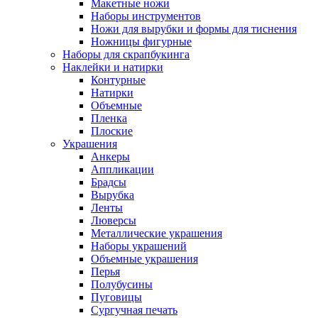
Макетные ножи
Наборы инструментов
Ножи для вырубки и формы для тиснения
Ножницы фигурные
Наборы для скрапбукинга
Наклейки и натирки
Контурные
Натирки
Объемные
Пленка
Плоские
Украшения
Анкеры
Аппликации
Брадсы
Вырубка
Ленты
Люверсы
Металлические украшения
Наборы украшений
Объемные украшения
Перья
Полубусины
Пуговицы
Сургучная печать