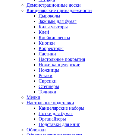
Демонстрационные доски
Канцелярские принадлежности
Дыроколы
Зажимы для бумаг
Калькуляторы
Клей
Клейкие ленты
Кнопки
Корректоры
Ластики
Настольные покрытия
Ножи канцелярские
Ножницы
Резаки
Скрепки
Степлеры
Точилки
Мелки
Настольные подставки
Канцелярские наборы
Лотки для бумаг
Органайзеры
Подставки для книг
Обложки