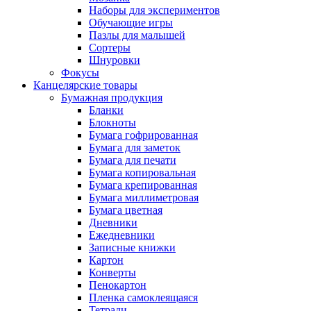
Наборы для экспериментов
Обучающие игры
Пазлы для малышей
Сортеры
Шнуровки
Фокусы
Канцелярские товары
Бумажная продукция
Бланки
Блокноты
Бумага гофрированная
Бумага для заметок
Бумага для печати
Бумага копировальная
Бумага крепированная
Бумага миллиметровая
Бумага цветная
Дневники
Ежедневники
Записные книжки
Картон
Конверты
Пенокартон
Пленка самоклеящаяся
Тетради