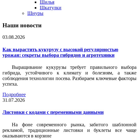
Шилья
Шкатулки
Шнуры
Наши новости
03.08.2026
Как вырастить кукурузу с высокой регулярностью
урожая: секреты выбора гибридов и агротехники
Выращивание кукурузы требует правильного выбора
гибрида, устойчивого к климату и болезням, а также
соблюдения технологии посева. Разбираем ключевые факторы
успеха.
Подробнее
31.07.2026
Листовки c кодами с переменными данными
На фоне современного рынка, забитого шаблонной
рекламой, традиционные листовки и буклеты все чаще
оказываются в корзине