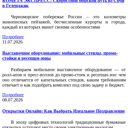
КОМЕТА ЭКСПРЕСС: Скоростной морской путь из Сочи
в Геленджик
Черноморское побережье России – это километры
живописных пейзажей, бесчисленные курорты и города,
каждый из которых манит своими особенностями
Подробнее
11.07.2026
Выставочное оборудование: мобильные стенды, промо-
стойки и ресепшн-зоны
Разбираем мобильное выставочное оборудование — от
ролл-апов и пресс-воллов до промо-стоек и ресепшн-зон: чем
оно отличается от капитальных стендов, каким требованиям
отвечает и как подобрать комплект под свою задачу и бюджет.
Подробнее
08.07.2026
Открытки Онлайн: Как Выбрать Идеальное Поздравление
В эпоху цифровых технологий традиционные бумажные
открытки уступают место своим электронным аналогам