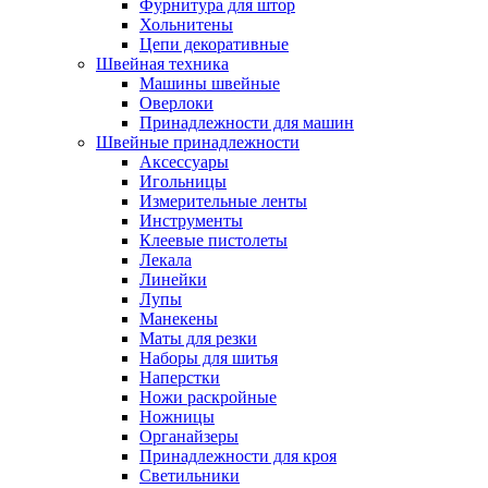
Фурнитура для штор
Хольнитены
Цепи декоративные
Швейная техника
Машины швейные
Оверлоки
Принадлежности для машин
Швейные принадлежности
Аксессуары
Игольницы
Измерительные ленты
Инструменты
Клеевые пистолеты
Лекала
Линейки
Лупы
Манекены
Маты для резки
Наборы для шитья
Наперстки
Ножи раскройные
Ножницы
Органайзеры
Принадлежности для кроя
Светильники