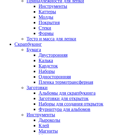
Принадлежности для лепки
Инструменты
Каттеры
Молды
Покрытия
Стеки
Формы
Тесто и масса для лепки
Скрапбукинг
Бумага
Двусторонняя
Калька
Кардсток
Наборы
Односторонняя
Пленка термотрансферная
Заготовки
Альбомы для скрапбукинга
Заготовки для открыток
Наборы для создания открыток
Фурнитура для альбомов
Инструменты
Дыроколы
Клей
Магниты