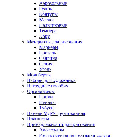
Аэрозольные
Гуашь
Контуры
Масло
Пальчиковые
Темпера
Эбру
Материалы для рисования
Маркеры
Пастель
Сангина
Сепия
Уголь
Мольберты
Наборы для художника
Наглядные пособия
Органайзеры
Папки
Пеналы
Тубусы
Панель МДФ грунтованная
Планшеты
Принадлежности для рисования
Аксессуары
Инструменты для натяжки холста