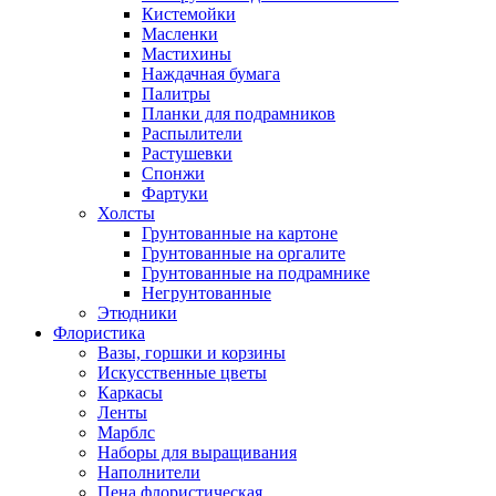
Кистемойки
Масленки
Мастихины
Наждачная бумага
Палитры
Планки для подрамников
Распылители
Растушевки
Спонжи
Фартуки
Холсты
Грунтованные на картоне
Грунтованные на оргалите
Грунтованные на подрамнике
Негрунтованные
Этюдники
Флористика
Вазы, горшки и корзины
Искусственные цветы
Каркасы
Ленты
Марблс
Наборы для выращивания
Наполнители
Пена флористическая