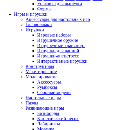
Упаковка для выпечки
Формы
Игры и игрушки
Аксессуары для настольных игр
Головоломки
Игрушки
Игровые наборы
Игрушечное оружие
Игрушечный транспорт
Игрушки для ванной
Игрушки-антистресс
Интерактивные игрушки
Конструкторы
Макетирование
Моделирование
Аксессуары
Румбоксы
Сборные модели
Настольные игры
Пазлы
Развивающие игры
Бизиборды
Кинетический песок
Лабиринты
Мозаика