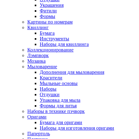
Украшения
Фитили
Формы
Картины по номерам
Квиллинг
Бумага
Инструменты
Наборы для квиллинга
Коллекционирование
Лэмпворк
Мозаика
Мыловарение
Дополнения для мыловарения
Красители
Мыльные основы
Наборы
Отдушки
Упаковка для мыла
Формы для литья
Наборы в технике пэчворк
Оригами
Бумага для оригами
Наборы для изготовления оригами
Папертоль