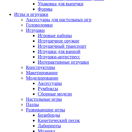
Упаковка для выпечки
Формы
Игры и игрушки
Аксессуары для настольных игр
Головоломки
Игрушки
Игровые наборы
Игрушечное оружие
Игрушечный транспорт
Игрушки для ванной
Игрушки-антистресс
Интерактивные игрушки
Конструкторы
Макетирование
Моделирование
Аксессуары
Румбоксы
Сборные модели
Настольные игры
Пазлы
Развивающие игры
Бизиборды
Кинетический песок
Лабиринты
Мозаика