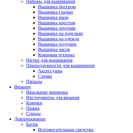
Наборы для вышивания
Вышивка бисером
Вышивка гладью
Вышивка икон
Вышивка крестом
Вышивка лентами
Вышивка на изделиях
Вышивка на одежде
Вышивка подушек
Вышивка часов
Ковровая техника
Нитки для вышивания
Принадлежности для вышивания
Аксессуары
Схемы
Пяльцы
Вязание
Вязальные машинки
Инструменты для вязания
Крючки
Пряжа
Спицы
Декорирование
Батик
Вспомогательные средства