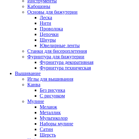
Инструменты
Кабошоны
Основы для бижутерии
Леска
Нити
Проволока
Цепочки
Шнуры
Ювелирные ленты
Станки для бисероплетения
Фурнитура для бижутерии
Фурнитура декоративная
Фурнитура техническая
Вышивание
Иглы для вышивания
Канва
Без рисунка
С рисунком
Мулине
Меланж
Металлик
Мультиколор
Наборы мулине
Сатин
Шерсть