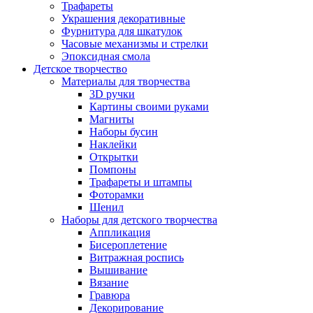
Трафареты
Украшения декоративные
Фурнитура для шкатулок
Часовые механизмы и стрелки
Эпоксидная смола
Детское творчество
Материалы для творчества
3D ручки
Картины своими руками
Магниты
Наборы бусин
Наклейки
Открытки
Помпоны
Трафареты и штампы
Фоторамки
Шенил
Наборы для детского творчества
Аппликация
Бисероплетение
Витражная роспись
Вышивание
Вязание
Гравюра
Декорирование