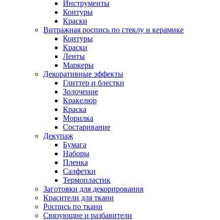
Инструменты
Контуры
Краски
Витражная роспись по стеклу и керамике
Контуры
Краски
Ленты
Маркеры
Декоративные эффекты
Глиттер и блестки
Золочение
Кракелюр
Краска
Морилка
Состаривание
Декупаж
Бумага
Наборы
Пленка
Салфетки
Термопластик
Заготовки для декорирования
Красители для ткани
Роспись по ткани
Связующие и разбавители