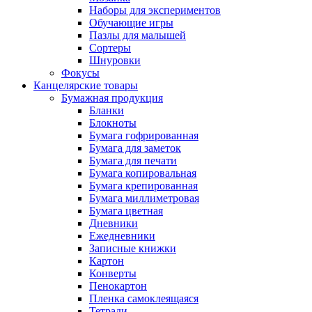
Наборы для экспериментов
Обучающие игры
Пазлы для малышей
Сортеры
Шнуровки
Фокусы
Канцелярские товары
Бумажная продукция
Бланки
Блокноты
Бумага гофрированная
Бумага для заметок
Бумага для печати
Бумага копировальная
Бумага крепированная
Бумага миллиметровая
Бумага цветная
Дневники
Ежедневники
Записные книжки
Картон
Конверты
Пенокартон
Пленка самоклеящаяся
Тетради