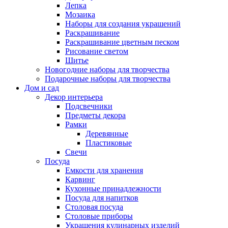
Лепка
Мозаика
Наборы для создания украшений
Раскрашивание
Раскрашивание цветным песком
Рисование светом
Шитье
Новогодние наборы для творчества
Подарочные наборы для творчества
Дом и сад
Декор интерьера
Подсвечники
Предметы декора
Рамки
Деревянные
Пластиковые
Свечи
Посуда
Емкости для хранения
Карвинг
Кухонные принадлежности
Посуда для напитков
Столовая посуда
Столовые приборы
Украшения кулинарных изделий