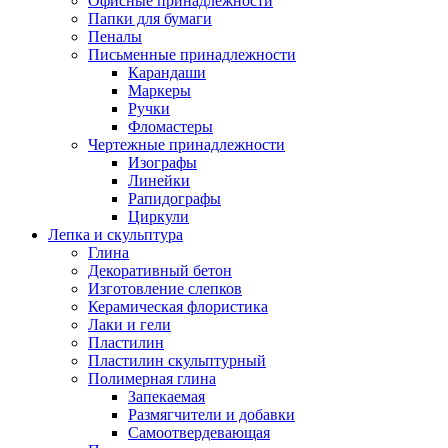
Офисные принадлежности
Папки для бумаги
Пеналы
Письменные принадлежности
Карандаши
Маркеры
Ручки
Фломастеры
Чертежные принадлежности
Изографы
Линейки
Рапидографы
Циркули
Лепка и скульптура
Глина
Декоративный бетон
Изготовление слепков
Керамическая флористика
Лаки и гели
Пластилин
Пластилин скульптурный
Полимерная глина
Запекаемая
Размягчители и добавки
Самоотвердевающая