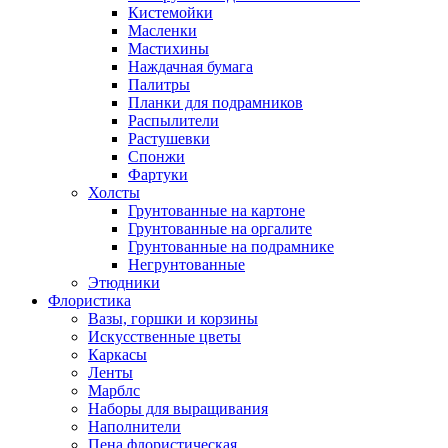
Кистемойки
Масленки
Мастихины
Наждачная бумага
Палитры
Планки для подрамников
Распылители
Растушевки
Спонжи
Фартуки
Холсты
Грунтованные на картоне
Грунтованные на оргалите
Грунтованные на подрамнике
Негрунтованные
Этюдники
Флористика
Вазы, горшки и корзины
Искусственные цветы
Каркасы
Ленты
Марблс
Наборы для выращивания
Наполнители
Пена флористическая