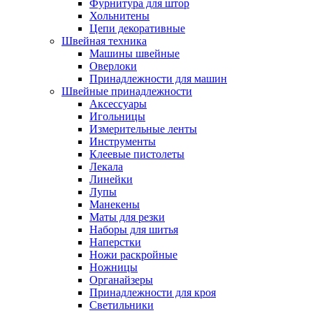
Фурнитура для штор
Хольнитены
Цепи декоративные
Швейная техника
Машины швейные
Оверлоки
Принадлежности для машин
Швейные принадлежности
Аксессуары
Игольницы
Измерительные ленты
Инструменты
Клеевые пистолеты
Лекала
Линейки
Лупы
Манекены
Маты для резки
Наборы для шитья
Наперстки
Ножи раскройные
Ножницы
Органайзеры
Принадлежности для кроя
Светильники