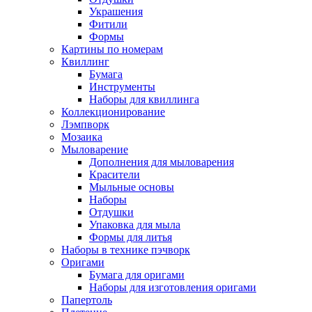
Украшения
Фитили
Формы
Картины по номерам
Квиллинг
Бумага
Инструменты
Наборы для квиллинга
Коллекционирование
Лэмпворк
Мозаика
Мыловарение
Дополнения для мыловарения
Красители
Мыльные основы
Наборы
Отдушки
Упаковка для мыла
Формы для литья
Наборы в технике пэчворк
Оригами
Бумага для оригами
Наборы для изготовления оригами
Папертоль