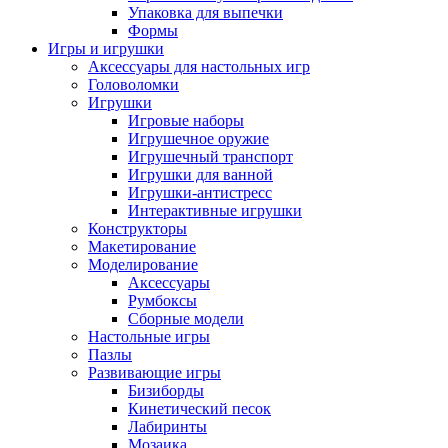
Упаковка для выпечки
Формы
Игры и игрушки
Аксессуары для настольных игр
Головоломки
Игрушки
Игровые наборы
Игрушечное оружие
Игрушечный транспорт
Игрушки для ванной
Игрушки-антистресс
Интерактивные игрушки
Конструкторы
Макетирование
Моделирование
Аксессуары
Румбоксы
Сборные модели
Настольные игры
Пазлы
Развивающие игры
Бизиборды
Кинетический песок
Лабиринты
Мозаика