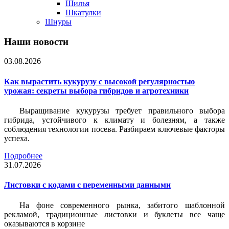
Шилья
Шкатулки
Шнуры
Наши новости
03.08.2026
Как вырастить кукурузу с высокой регулярностью
урожая: секреты выбора гибридов и агротехники
Выращивание кукурузы требует правильного выбора
гибрида, устойчивого к климату и болезням, а также
соблюдения технологии посева. Разбираем ключевые факторы
успеха.
Подробнее
31.07.2026
Листовки c кодами с переменными данными
На фоне современного рынка, забитого шаблонной
рекламой, традиционные листовки и буклеты все чаще
оказываются в корзине