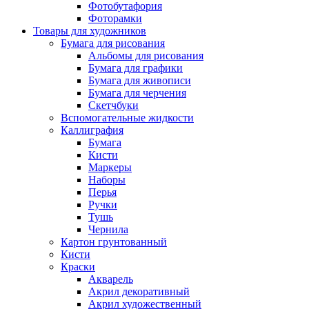
Фотобутафория
Фоторамки
Товары для художников
Бумага для рисования
Альбомы для рисования
Бумага для графики
Бумага для живописи
Бумага для черчения
Скетчбуки
Вспомогательные жидкости
Каллиграфия
Бумага
Кисти
Маркеры
Наборы
Перья
Ручки
Тушь
Чернила
Картон грунтованный
Кисти
Краски
Акварель
Акрил декоративный
Акрил художественный