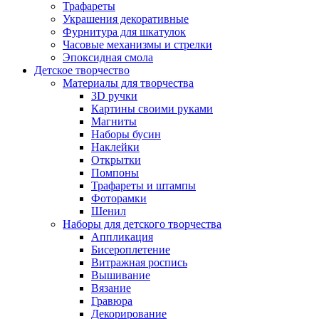
Трафареты
Украшения декоративные
Фурнитура для шкатулок
Часовые механизмы и стрелки
Эпоксидная смола
Детское творчество
Материалы для творчества
3D ручки
Картины своими руками
Магниты
Наборы бусин
Наклейки
Открытки
Помпоны
Трафареты и штампы
Фоторамки
Шенил
Наборы для детского творчества
Аппликация
Бисероплетение
Витражная роспись
Вышивание
Вязание
Гравюра
Декорирование