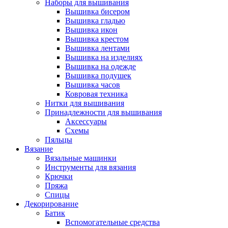
Наборы для вышивания
Вышивка бисером
Вышивка гладью
Вышивка икон
Вышивка крестом
Вышивка лентами
Вышивка на изделиях
Вышивка на одежде
Вышивка подушек
Вышивка часов
Ковровая техника
Нитки для вышивания
Принадлежности для вышивания
Аксессуары
Схемы
Пяльцы
Вязание
Вязальные машинки
Инструменты для вязания
Крючки
Пряжа
Спицы
Декорирование
Батик
Вспомогательные средства