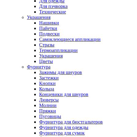
Для одежды
Для пэчворка
Технические
Украшения
Нашивки
Пайетки
Подвески
Самоклеющиеся аппликации
Стразы
Термоаппликации
Украшения
Цветы
Фурнитура
Зажимы для шнуров
Застежки
Кнопки
Кольца
Концевики для шнуров
Люверсы
Молнии
Пряжки
Пуговицы
Фурнитура для бюстгальтеров
Фурнитура для одежды
Фурнитура для сумок