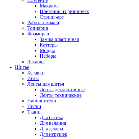
Плетение
Макраме
Плетение из резиночек
Стринг-арт
Работа с кожей
Топиарии
Фоамиран
Замша пластичная
Каттеры
Молды
Наборы
Чеканка
Шитье
Булавки
Иглы
Ленты для шитья
Ленты декоративные
Ленты технические
Наполнители
Нитки
Ткани
Для батика
Для валяния
Для декора
Для игрушек