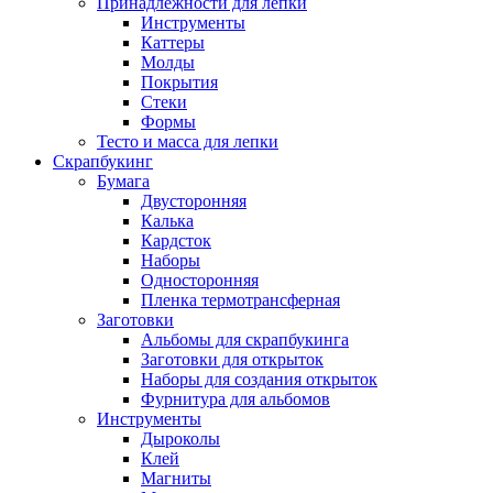
Принадлежности для лепки
Инструменты
Каттеры
Молды
Покрытия
Стеки
Формы
Тесто и масса для лепки
Скрапбукинг
Бумага
Двусторонняя
Калька
Кардсток
Наборы
Односторонняя
Пленка термотрансферная
Заготовки
Альбомы для скрапбукинга
Заготовки для открыток
Наборы для создания открыток
Фурнитура для альбомов
Инструменты
Дыроколы
Клей
Магниты