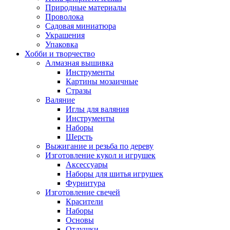
Природные материалы
Проволока
Садовая миниатюра
Украшения
Упаковка
Хобби и творчество
Алмазная вышивка
Инструменты
Картины мозаичные
Стразы
Валяние
Иглы для валяния
Инструменты
Наборы
Шерсть
Выжигание и резьба по дереву
Изготовление кукол и игрушек
Аксессуары
Наборы для шитья игрушек
Фурнитура
Изготовление свечей
Красители
Наборы
Основы
Отдушки