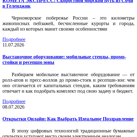
КОМЕТА ЭКСПРЕСС: Скоростной морской путь из Сочи
в Геленджик
Черноморское побережье России – это километры
живописных пейзажей, бесчисленные курорты и города,
каждый из которых манит своими особенностями
Подробнее
11.07.2026
Выставочное оборудование: мобильные стенды, промо-
стойки и ресепшн-зоны
Разбираем мобильное выставочное оборудование — от
ролл-апов и пресс-воллов до промо-стоек и ресепшн-зон: чем
оно отличается от капитальных стендов, каким требованиям
отвечает и как подобрать комплект под свою задачу и бюджет.
Подробнее
08.07.2026
Открытки Онлайн: Как Выбрать Идеальное Поздравление
В эпоху цифровых технологий традиционные бумажные
открытки уступают место своим электронным аналогам