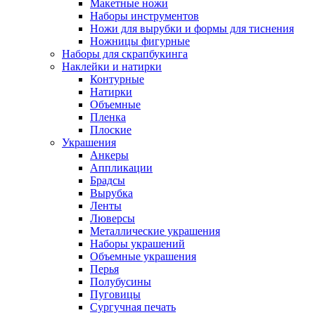
Макетные ножи
Наборы инструментов
Ножи для вырубки и формы для тиснения
Ножницы фигурные
Наборы для скрапбукинга
Наклейки и натирки
Контурные
Натирки
Объемные
Пленка
Плоские
Украшения
Анкеры
Аппликации
Брадсы
Вырубка
Ленты
Люверсы
Металлические украшения
Наборы украшений
Объемные украшения
Перья
Полубусины
Пуговицы
Сургучная печать