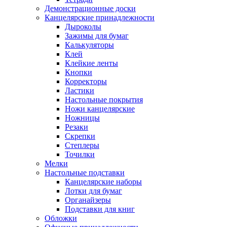
Демонстрационные доски
Канцелярские принадлежности
Дыроколы
Зажимы для бумаг
Калькуляторы
Клей
Клейкие ленты
Кнопки
Корректоры
Ластики
Настольные покрытия
Ножи канцелярские
Ножницы
Резаки
Скрепки
Степлеры
Точилки
Мелки
Настольные подставки
Канцелярские наборы
Лотки для бумаг
Органайзеры
Подставки для книг
Обложки