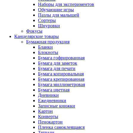
Наборы для экспериментов
Обучающие игры
Пазлы для малышей
Сортеры
Шнуровки
Фокусы
Канцелярские товары
Бумажная продукция
Бланки
Блокноты
Бумага гофрированная
Бумага для заметок
Бумага для печати
Бумага копировальная
Бумага крепированная
Бумага миллиметровая
Бумага цветная
Дневники
Ежедневники
Записные книжки
Картон
Конверты
Пенокартон
Пленка самоклеящаяся
Тетради