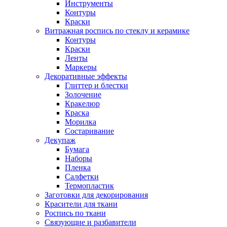
Инструменты
Контуры
Краски
Витражная роспись по стеклу и керамике
Контуры
Краски
Ленты
Маркеры
Декоративные эффекты
Глиттер и блестки
Золочение
Кракелюр
Краска
Морилка
Состаривание
Декупаж
Бумага
Наборы
Пленка
Салфетки
Термопластик
Заготовки для декорирования
Красители для ткани
Роспись по ткани
Связующие и разбавители