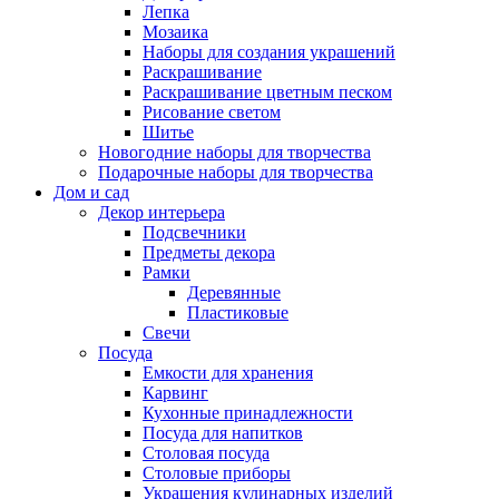
Лепка
Мозаика
Наборы для создания украшений
Раскрашивание
Раскрашивание цветным песком
Рисование светом
Шитье
Новогодние наборы для творчества
Подарочные наборы для творчества
Дом и сад
Декор интерьера
Подсвечники
Предметы декора
Рамки
Деревянные
Пластиковые
Свечи
Посуда
Емкости для хранения
Карвинг
Кухонные принадлежности
Посуда для напитков
Столовая посуда
Столовые приборы
Украшения кулинарных изделий