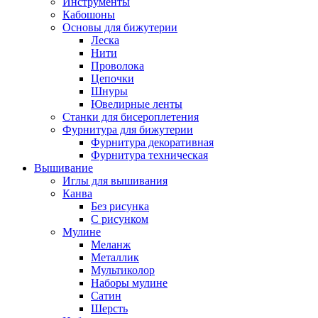
Инструменты
Кабошоны
Основы для бижутерии
Леска
Нити
Проволока
Цепочки
Шнуры
Ювелирные ленты
Станки для бисероплетения
Фурнитура для бижутерии
Фурнитура декоративная
Фурнитура техническая
Вышивание
Иглы для вышивания
Канва
Без рисунка
С рисунком
Мулине
Меланж
Металлик
Мультиколор
Наборы мулине
Сатин
Шерсть