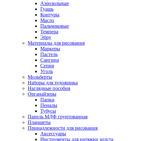
Аэрозольные
Гуашь
Контуры
Масло
Пальчиковые
Темпера
Эбру
Материалы для рисования
Маркеры
Пастель
Сангина
Сепия
Уголь
Мольберты
Наборы для художника
Наглядные пособия
Органайзеры
Папки
Пеналы
Тубусы
Панель МДФ грунтованная
Планшеты
Принадлежности для рисования
Аксессуары
Инструменты для натяжки холста