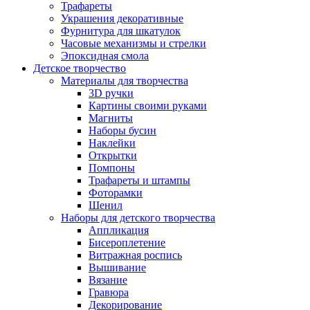
Трафареты
Украшения декоративные
Фурнитура для шкатулок
Часовые механизмы и стрелки
Эпоксидная смола
Детское творчество
Материалы для творчества
3D ручки
Картины своими руками
Магниты
Наборы бусин
Наклейки
Открытки
Помпоны
Трафареты и штампы
Фоторамки
Шенил
Наборы для детского творчества
Аппликация
Бисероплетение
Витражная роспись
Вышивание
Вязание
Гравюра
Декорирование