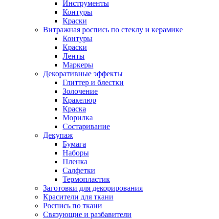
Инструменты
Контуры
Краски
Витражная роспись по стеклу и керамике
Контуры
Краски
Ленты
Маркеры
Декоративные эффекты
Глиттер и блестки
Золочение
Кракелюр
Краска
Морилка
Состаривание
Декупаж
Бумага
Наборы
Пленка
Салфетки
Термопластик
Заготовки для декорирования
Красители для ткани
Роспись по ткани
Связующие и разбавители