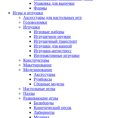
Упаковка для выпечки
Формы
Игры и игрушки
Аксессуары для настольных игр
Головоломки
Игрушки
Игровые наборы
Игрушечное оружие
Игрушечный транспорт
Игрушки для ванной
Игрушки-антистресс
Интерактивные игрушки
Конструкторы
Макетирование
Моделирование
Аксессуары
Румбоксы
Сборные модели
Настольные игры
Пазлы
Развивающие игры
Бизиборды
Кинетический песок
Лабиринты
Мозаика