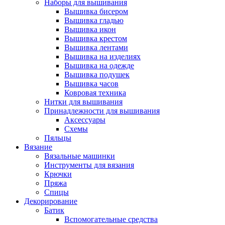
Наборы для вышивания
Вышивка бисером
Вышивка гладью
Вышивка икон
Вышивка крестом
Вышивка лентами
Вышивка на изделиях
Вышивка на одежде
Вышивка подушек
Вышивка часов
Ковровая техника
Нитки для вышивания
Принадлежности для вышивания
Аксессуары
Схемы
Пяльцы
Вязание
Вязальные машинки
Инструменты для вязания
Крючки
Пряжа
Спицы
Декорирование
Батик
Вспомогательные средства