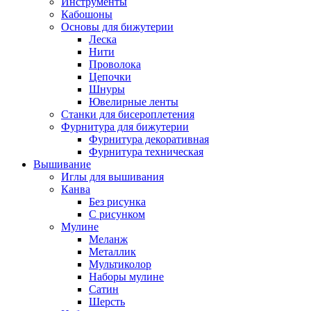
Инструменты
Кабошоны
Основы для бижутерии
Леска
Нити
Проволока
Цепочки
Шнуры
Ювелирные ленты
Станки для бисероплетения
Фурнитура для бижутерии
Фурнитура декоративная
Фурнитура техническая
Вышивание
Иглы для вышивания
Канва
Без рисунка
С рисунком
Мулине
Меланж
Металлик
Мультиколор
Наборы мулине
Сатин
Шерсть