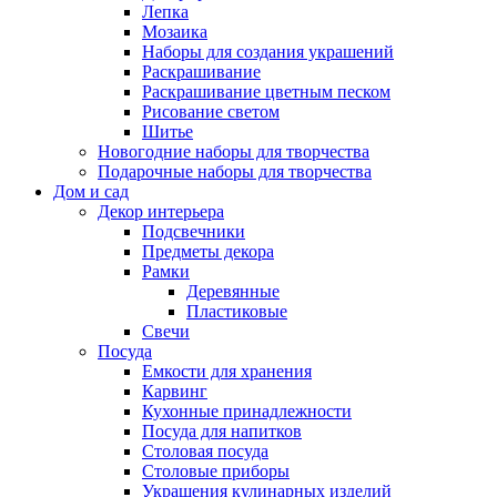
Лепка
Мозаика
Наборы для создания украшений
Раскрашивание
Раскрашивание цветным песком
Рисование светом
Шитье
Новогодние наборы для творчества
Подарочные наборы для творчества
Дом и сад
Декор интерьера
Подсвечники
Предметы декора
Рамки
Деревянные
Пластиковые
Свечи
Посуда
Емкости для хранения
Карвинг
Кухонные принадлежности
Посуда для напитков
Столовая посуда
Столовые приборы
Украшения кулинарных изделий