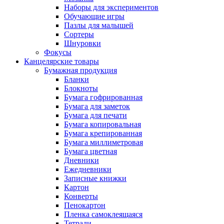
Наборы для экспериментов
Обучающие игры
Пазлы для малышей
Сортеры
Шнуровки
Фокусы
Канцелярские товары
Бумажная продукция
Бланки
Блокноты
Бумага гофрированная
Бумага для заметок
Бумага для печати
Бумага копировальная
Бумага крепированная
Бумага миллиметровая
Бумага цветная
Дневники
Ежедневники
Записные книжки
Картон
Конверты
Пенокартон
Пленка самоклеящаяся
Тетради