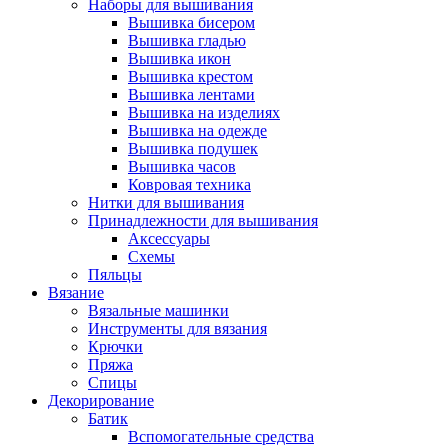
Наборы для вышивания
Вышивка бисером
Вышивка гладью
Вышивка икон
Вышивка крестом
Вышивка лентами
Вышивка на изделиях
Вышивка на одежде
Вышивка подушек
Вышивка часов
Ковровая техника
Нитки для вышивания
Принадлежности для вышивания
Аксессуары
Схемы
Пяльцы
Вязание
Вязальные машинки
Инструменты для вязания
Крючки
Пряжа
Спицы
Декорирование
Батик
Вспомогательные средства