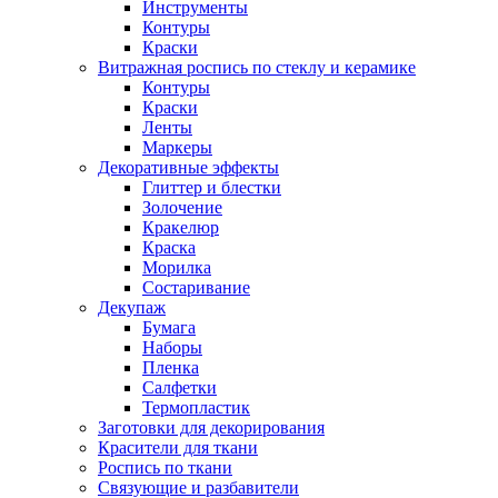
Инструменты
Контуры
Краски
Витражная роспись по стеклу и керамике
Контуры
Краски
Ленты
Маркеры
Декоративные эффекты
Глиттер и блестки
Золочение
Кракелюр
Краска
Морилка
Состаривание
Декупаж
Бумага
Наборы
Пленка
Салфетки
Термопластик
Заготовки для декорирования
Красители для ткани
Роспись по ткани
Связующие и разбавители