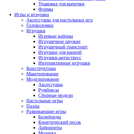
Упаковка для выпечки
Формы
Игры и игрушки
Аксессуары для настольных игр
Головоломки
Игрушки
Игровые наборы
Игрушечное оружие
Игрушечный транспорт
Игрушки для ванной
Игрушки-антистресс
Интерактивные игрушки
Конструкторы
Макетирование
Моделирование
Аксессуары
Румбоксы
Сборные модели
Настольные игры
Пазлы
Развивающие игры
Бизиборды
Кинетический песок
Лабиринты
Мозаика