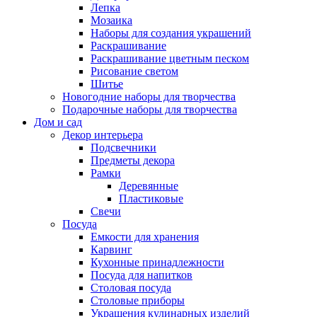
Лепка
Мозаика
Наборы для создания украшений
Раскрашивание
Раскрашивание цветным песком
Рисование светом
Шитье
Новогодние наборы для творчества
Подарочные наборы для творчества
Дом и сад
Декор интерьера
Подсвечники
Предметы декора
Рамки
Деревянные
Пластиковые
Свечи
Посуда
Емкости для хранения
Карвинг
Кухонные принадлежности
Посуда для напитков
Столовая посуда
Столовые приборы
Украшения кулинарных изделий