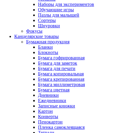
Наборы для экспериментов
Обучающие игры
Пазлы для малышей
Сортеры
Шнуровки
Фокусы
Канцелярские товары
Бумажная продукция
Бланки
Блокноты
Бумага гофрированная
Бумага для заметок
Бумага для печати
Бумага копировальная
Бумага крепированная
Бумага миллиметровая
Бумага цветная
Дневники
Ежедневники
Записные книжки
Картон
Конверты
Пенокартон
Пленка самоклеящаяся
Тетради