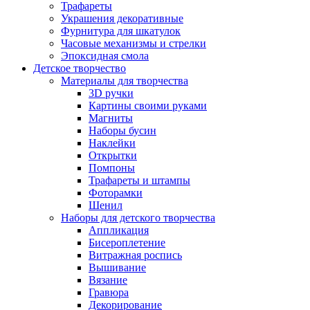
Трафареты
Украшения декоративные
Фурнитура для шкатулок
Часовые механизмы и стрелки
Эпоксидная смола
Детское творчество
Материалы для творчества
3D ручки
Картины своими руками
Магниты
Наборы бусин
Наклейки
Открытки
Помпоны
Трафареты и штампы
Фоторамки
Шенил
Наборы для детского творчества
Аппликация
Бисероплетение
Витражная роспись
Вышивание
Вязание
Гравюра
Декорирование