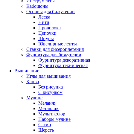
Инструменты
Кабошоны
Основы для бижутерии
Леска
Нити
Проволока
Цепочки
Шнуры
Ювелирные ленты
Станки для бисероплетения
Фурнитура для бижутерии
Фурнитура декоративная
Фурнитура техническая
Вышивание
Иглы для вышивания
Канва
Без рисунка
С рисунком
Мулине
Меланж
Металлик
Мультиколор
Наборы мулине
Сатин
Шерсть