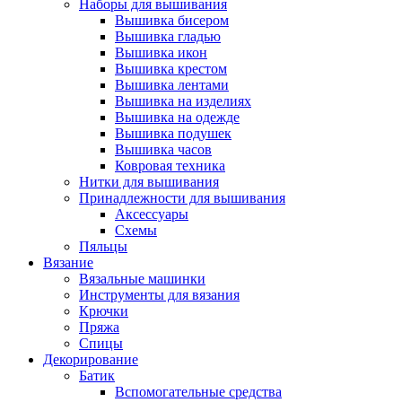
Наборы для вышивания
Вышивка бисером
Вышивка гладью
Вышивка икон
Вышивка крестом
Вышивка лентами
Вышивка на изделиях
Вышивка на одежде
Вышивка подушек
Вышивка часов
Ковровая техника
Нитки для вышивания
Принадлежности для вышивания
Аксессуары
Схемы
Пяльцы
Вязание
Вязальные машинки
Инструменты для вязания
Крючки
Пряжа
Спицы
Декорирование
Батик
Вспомогательные средства