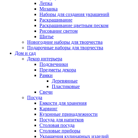
Лепка
Мозаика
Наборы для создания украшений
Раскрашивание
Раскрашивание цветным песком
Рисование светом
Шитье
Новогодние наборы для творчества
Подарочные наборы для творчества
Дом и сад
Декор интерьера
Подсвечники
Предметы декора
Рамки
Деревянные
Пластиковые
Свечи
Посуда
Емкости для хранения
Карвинг
Кухонные принадлежности
Посуда для напитков
Столовая посуда
Столовые приборы
Украшения кулинарных изделий