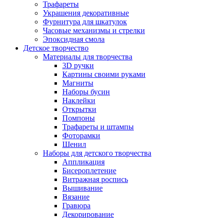
Трафареты
Украшения декоративные
Фурнитура для шкатулок
Часовые механизмы и стрелки
Эпоксидная смола
Детское творчество
Материалы для творчества
3D ручки
Картины своими руками
Магниты
Наборы бусин
Наклейки
Открытки
Помпоны
Трафареты и штампы
Фоторамки
Шенил
Наборы для детского творчества
Аппликация
Бисероплетение
Витражная роспись
Вышивание
Вязание
Гравюра
Декорирование