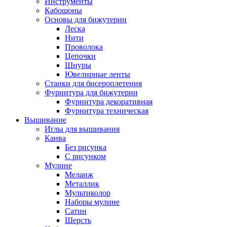
Инструменты
Кабошоны
Основы для бижутерии
Леска
Нити
Проволока
Цепочки
Шнуры
Ювелирные ленты
Станки для бисероплетения
Фурнитура для бижутерии
Фурнитура декоративная
Фурнитура техническая
Вышивание
Иглы для вышивания
Канва
Без рисунка
С рисунком
Мулине
Меланж
Металлик
Мультиколор
Наборы мулине
Сатин
Шерсть