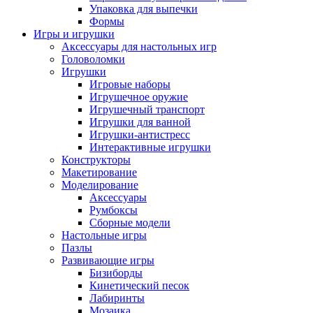
Упаковка для выпечки
Формы
Игры и игрушки
Аксессуары для настольных игр
Головоломки
Игрушки
Игровые наборы
Игрушечное оружие
Игрушечный транспорт
Игрушки для ванной
Игрушки-антистресс
Интерактивные игрушки
Конструкторы
Макетирование
Моделирование
Аксессуары
Румбоксы
Сборные модели
Настольные игры
Пазлы
Развивающие игры
Бизиборды
Кинетический песок
Лабиринты
Мозаика