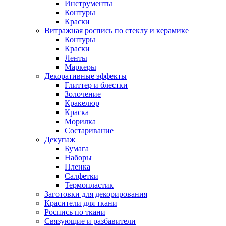
Инструменты
Контуры
Краски
Витражная роспись по стеклу и керамике
Контуры
Краски
Ленты
Маркеры
Декоративные эффекты
Глиттер и блестки
Золочение
Кракелюр
Краска
Морилка
Состаривание
Декупаж
Бумага
Наборы
Пленка
Салфетки
Термопластик
Заготовки для декорирования
Красители для ткани
Роспись по ткани
Связующие и разбавители