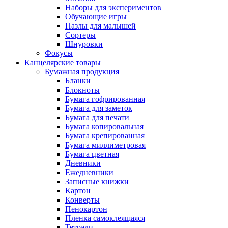
Наборы для экспериментов
Обучающие игры
Пазлы для малышей
Сортеры
Шнуровки
Фокусы
Канцелярские товары
Бумажная продукция
Бланки
Блокноты
Бумага гофрированная
Бумага для заметок
Бумага для печати
Бумага копировальная
Бумага крепированная
Бумага миллиметровая
Бумага цветная
Дневники
Ежедневники
Записные книжки
Картон
Конверты
Пенокартон
Пленка самоклеящаяся
Тетради