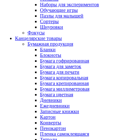
Наборы для экспериментов
Обучающие игры
Пазлы для малышей
Сортеры
Шнуровки
Фокусы
Канцелярские товары
Бумажная продукция
Бланки
Блокноты
Бумага гофрированная
Бумага для заметок
Бумага для печати
Бумага копировальная
Бумага крепированная
Бумага миллиметровая
Бумага цветная
Дневники
Ежедневники
Записные книжки
Картон
Конверты
Пенокартон
Пленка самоклеящаяся
Тетради