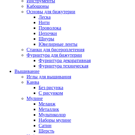
Инструменты
Кабошоны
Основы для бижутерии
Леска
Нити
Проволока
Цепочки
Шнуры
Ювелирные ленты
Станки для бисероплетения
Фурнитура для бижутерии
Фурнитура декоративная
Фурнитура техническая
Вышивание
Иглы для вышивания
Канва
Без рисунка
С рисунком
Мулине
Меланж
Металлик
Мультиколор
Наборы мулине
Сатин
Шерсть