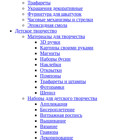
Трафареты
Украшения декоративные
Фурнитура для шкатулок
Часовые механизмы и стрелки
Эпоксидная смола
Детское творчество
Материалы для творчества
3D ручки
Картины своими руками
Магниты
Наборы бусин
Наклейки
Открытки
Помпоны
Трафареты и штампы
Фоторамки
Шенил
Наборы для детского творчества
Аппликация
Бисероплетение
Витражная роспись
Вышивание
Вязание
Гравюра
Декорирование