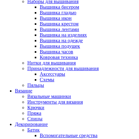
Наборы для вышивания
Вышивка бисером
Вышивка гладью
Вышивка икон
Вышивка крестом
Вышивка лентами
Вышивка на изделиях
Вышивка на одежде
Вышивка подушек
Вышивка часов
Ковровая техника
Нитки для вышивания
Принадлежности для вышивания
Аксессуары
Схемы
Пяльцы
Вязание
Вязальные машинки
Инструменты для вязания
Крючки
Пряжа
Спицы
Декорирование
Батик
Вспомогательные средства