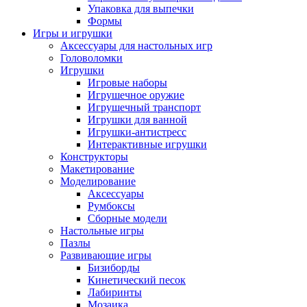
Упаковка для выпечки
Формы
Игры и игрушки
Аксессуары для настольных игр
Головоломки
Игрушки
Игровые наборы
Игрушечное оружие
Игрушечный транспорт
Игрушки для ванной
Игрушки-антистресс
Интерактивные игрушки
Конструкторы
Макетирование
Моделирование
Аксессуары
Румбоксы
Сборные модели
Настольные игры
Пазлы
Развивающие игры
Бизиборды
Кинетический песок
Лабиринты
Мозаика