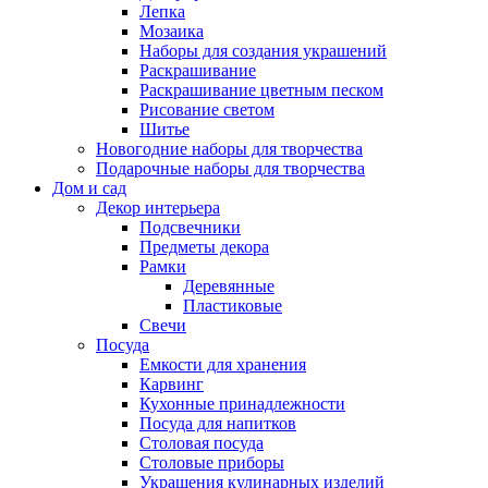
Лепка
Мозаика
Наборы для создания украшений
Раскрашивание
Раскрашивание цветным песком
Рисование светом
Шитье
Новогодние наборы для творчества
Подарочные наборы для творчества
Дом и сад
Декор интерьера
Подсвечники
Предметы декора
Рамки
Деревянные
Пластиковые
Свечи
Посуда
Емкости для хранения
Карвинг
Кухонные принадлежности
Посуда для напитков
Столовая посуда
Столовые приборы
Украшения кулинарных изделий