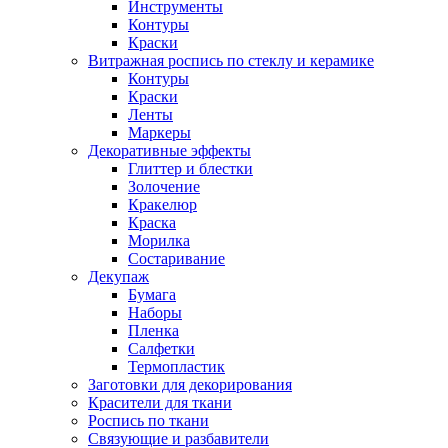
Инструменты
Контуры
Краски
Витражная роспись по стеклу и керамике
Контуры
Краски
Ленты
Маркеры
Декоративные эффекты
Глиттер и блестки
Золочение
Кракелюр
Краска
Морилка
Состаривание
Декупаж
Бумага
Наборы
Пленка
Салфетки
Термопластик
Заготовки для декорирования
Красители для ткани
Роспись по ткани
Связующие и разбавители