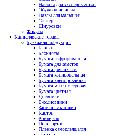
Наборы для экспериментов
Обучающие игры
Пазлы для малышей
Сортеры
Шнуровки
Фокусы
Канцелярские товары
Бумажная продукция
Бланки
Блокноты
Бумага гофрированная
Бумага для заметок
Бумага для печати
Бумага копировальная
Бумага крепированная
Бумага миллиметровая
Бумага цветная
Дневники
Ежедневники
Записные книжки
Картон
Конверты
Пенокартон
Пленка самоклеящаяся
Тетради