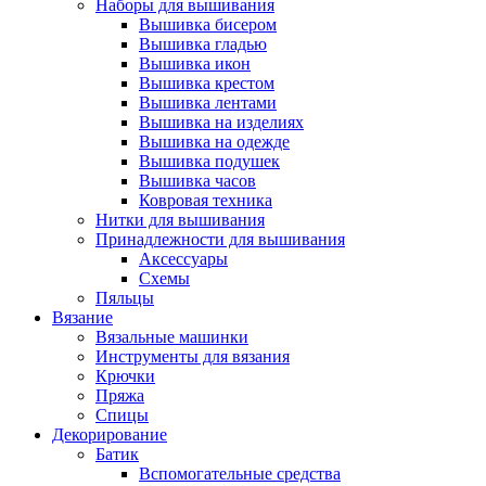
Наборы для вышивания
Вышивка бисером
Вышивка гладью
Вышивка икон
Вышивка крестом
Вышивка лентами
Вышивка на изделиях
Вышивка на одежде
Вышивка подушек
Вышивка часов
Ковровая техника
Нитки для вышивания
Принадлежности для вышивания
Аксессуары
Схемы
Пяльцы
Вязание
Вязальные машинки
Инструменты для вязания
Крючки
Пряжа
Спицы
Декорирование
Батик
Вспомогательные средства