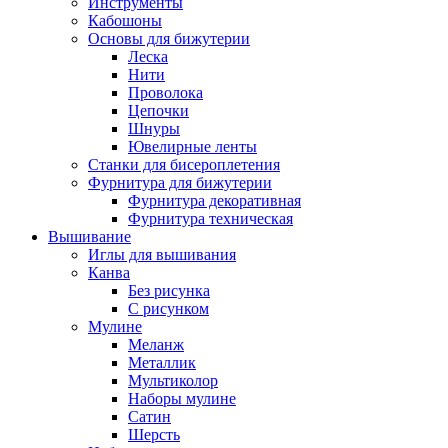
Инструменты
Кабошоны
Основы для бижутерии
Леска
Нити
Проволока
Цепочки
Шнуры
Ювелирные ленты
Станки для бисероплетения
Фурнитура для бижутерии
Фурнитура декоративная
Фурнитура техническая
Вышивание
Иглы для вышивания
Канва
Без рисунка
С рисунком
Мулине
Меланж
Металлик
Мультиколор
Наборы мулине
Сатин
Шерсть