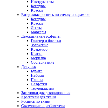
Инструменты
Контуры
Краски
Витражная роспись по стеклу и керамике
Контуры
Краски
Ленты
Маркеры
Декоративные эффекты
Глиттер и блестки
Золочение
Кракелюр
Краска
Морилка
Состаривание
Декупаж
Бумага
Наборы
Пленка
Салфетки
Термопластик
Заготовки для декорирования
Красители для ткани
Роспись по ткани
Связующие и разбавители