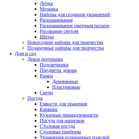
Лепка
Мозаика
Наборы для создания украшений
Раскрашивание
Раскрашивание цветным песком
Рисование светом
Шитье
Новогодние наборы для творчества
Подарочные наборы для творчества
Дом и сад
Декор интерьера
Подсвечники
Предметы декора
Рамки
Деревянные
Пластиковые
Свечи
Посуда
Емкости для хранения
Карвинг
Кухонные принадлежности
Посуда для напитков
Столовая посуда
Столовые приборы
Украшения кулинарных изделий