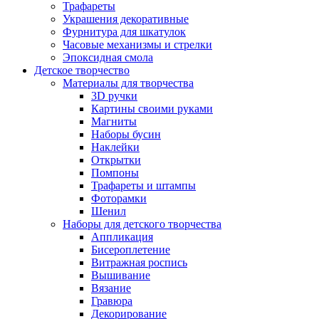
Трафареты
Украшения декоративные
Фурнитура для шкатулок
Часовые механизмы и стрелки
Эпоксидная смола
Детское творчество
Материалы для творчества
3D ручки
Картины своими руками
Магниты
Наборы бусин
Наклейки
Открытки
Помпоны
Трафареты и штампы
Фоторамки
Шенил
Наборы для детского творчества
Аппликация
Бисероплетение
Витражная роспись
Вышивание
Вязание
Гравюра
Декорирование