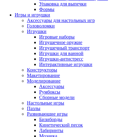
Упаковка для выпечки
Формы
Игры и игрушки
Аксессуары для настольных игр
Головоломки
Игрушки
Игровые наборы
Игрушечное оружие
Игрушечный транспорт
Игрушки для ванной
Игрушки-антистресс
Интерактивные игрушки
Конструкторы
Макетирование
Моделирование
Аксессуары
Румбоксы
Сборные модели
Настольные игры
Пазлы
Развивающие игры
Бизиборды
Кинетический песок
Лабиринты
Мозаика