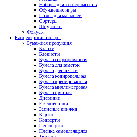
Наборы для экспериментов
Обучающие игры
Пазлы для малышей
Сортеры
Шнуровки
Фокусы
Канцелярские товары
Бумажная продукция
Бланки
Блокноты
Бумага гофрированная
Бумага для заметок
Бумага для печати
Бумага копировальная
Бумага крепированная
Бумага миллиметровая
Бумага цветная
Дневники
Ежедневники
Записные книжки
Картон
Конверты
Пенокартон
Пленка самоклеящаяся
Тетради