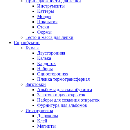
Принадлежности для лепки
Инструменты
Каттеры
Молды
Покрытия
Стеки
Формы
Тесто и масса для лепки
Скрапбукинг
Бумага
Двусторонняя
Калька
Кардсток
Наборы
Односторонняя
Пленка термотрансферная
Заготовки
Альбомы для скрапбукинга
Заготовки для открыток
Наборы для создания открыток
Фурнитура для альбомов
Инструменты
Дыроколы
Клей
Магниты