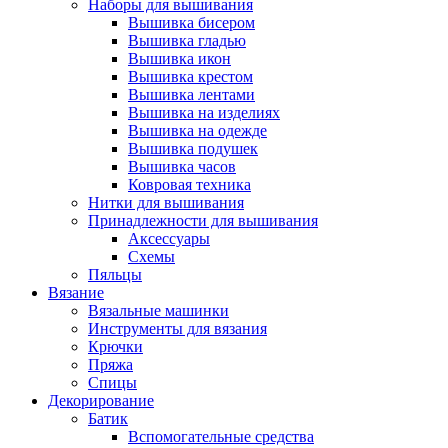
Наборы для вышивания
Вышивка бисером
Вышивка гладью
Вышивка икон
Вышивка крестом
Вышивка лентами
Вышивка на изделиях
Вышивка на одежде
Вышивка подушек
Вышивка часов
Ковровая техника
Нитки для вышивания
Принадлежности для вышивания
Аксессуары
Схемы
Пяльцы
Вязание
Вязальные машинки
Инструменты для вязания
Крючки
Пряжа
Спицы
Декорирование
Батик
Вспомогательные средства