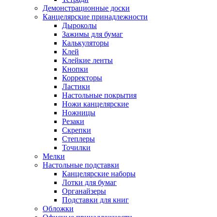
Демонстрационные доски
Канцелярские принадлежности
Дыроколы
Зажимы для бумаг
Калькуляторы
Клей
Клейкие ленты
Кнопки
Корректоры
Ластики
Настольные покрытия
Ножи канцелярские
Ножницы
Резаки
Скрепки
Степлеры
Точилки
Мелки
Настольные подставки
Канцелярские наборы
Лотки для бумаг
Органайзеры
Подставки для книг
Обложки