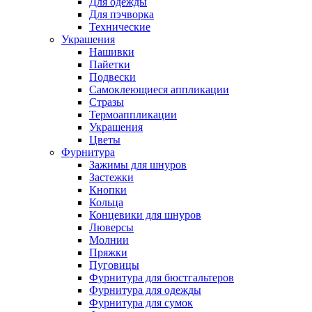
Для одежды
Для пэчворка
Технические
Украшения
Нашивки
Пайетки
Подвески
Самоклеющиеся аппликации
Стразы
Термоаппликации
Украшения
Цветы
Фурнитура
Зажимы для шнуров
Застежки
Кнопки
Кольца
Концевики для шнуров
Люверсы
Молнии
Пряжки
Пуговицы
Фурнитура для бюстгальтеров
Фурнитура для одежды
Фурнитура для сумок