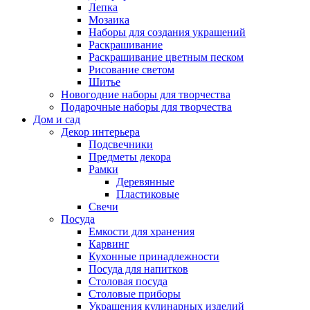
Лепка
Мозаика
Наборы для создания украшений
Раскрашивание
Раскрашивание цветным песком
Рисование светом
Шитье
Новогодние наборы для творчества
Подарочные наборы для творчества
Дом и сад
Декор интерьера
Подсвечники
Предметы декора
Рамки
Деревянные
Пластиковые
Свечи
Посуда
Емкости для хранения
Карвинг
Кухонные принадлежности
Посуда для напитков
Столовая посуда
Столовые приборы
Украшения кулинарных изделий