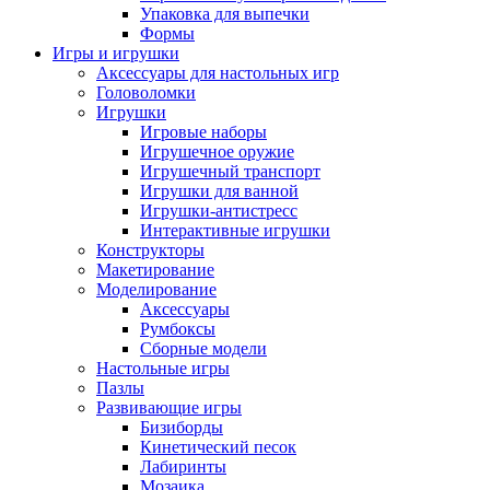
Упаковка для выпечки
Формы
Игры и игрушки
Аксессуары для настольных игр
Головоломки
Игрушки
Игровые наборы
Игрушечное оружие
Игрушечный транспорт
Игрушки для ванной
Игрушки-антистресс
Интерактивные игрушки
Конструкторы
Макетирование
Моделирование
Аксессуары
Румбоксы
Сборные модели
Настольные игры
Пазлы
Развивающие игры
Бизиборды
Кинетический песок
Лабиринты
Мозаика