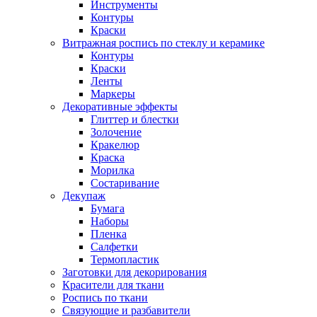
Инструменты
Контуры
Краски
Витражная роспись по стеклу и керамике
Контуры
Краски
Ленты
Маркеры
Декоративные эффекты
Глиттер и блестки
Золочение
Кракелюр
Краска
Морилка
Состаривание
Декупаж
Бумага
Наборы
Пленка
Салфетки
Термопластик
Заготовки для декорирования
Красители для ткани
Роспись по ткани
Связующие и разбавители