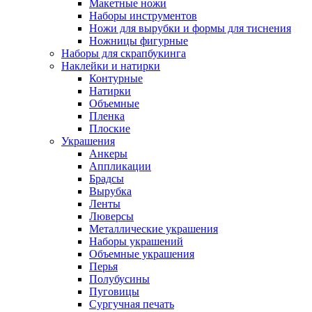
Макетные ножи
Наборы инструментов
Ножи для вырубки и формы для тиснения
Ножницы фигурные
Наборы для скрапбукинга
Наклейки и натирки
Контурные
Натирки
Объемные
Пленка
Плоские
Украшения
Анкеры
Аппликации
Брадсы
Вырубка
Ленты
Люверсы
Металлические украшения
Наборы украшений
Объемные украшения
Перья
Полубусины
Пуговицы
Сургучная печать