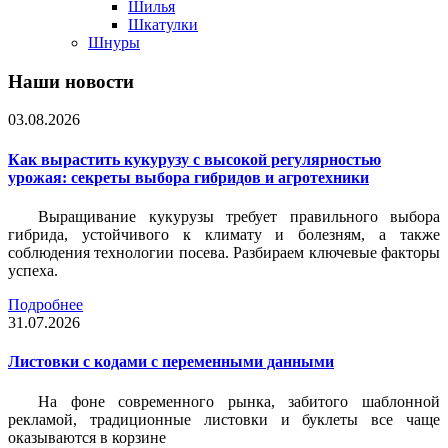
Шилья
Шкатулки
Шнуры
Наши новости
03.08.2026
Как вырастить кукурузу с высокой регулярностью
урожая: секреты выбора гибридов и агротехники
Выращивание кукурузы требует правильного выбора
гибрида, устойчивого к климату и болезням, а также
соблюдения технологии посева. Разбираем ключевые факторы
успеха.
Подробнее
31.07.2026
Листовки c кодами с переменными данными
На фоне современного рынка, забитого шаблонной
рекламой, традиционные листовки и буклеты все чаще
оказываются в корзине