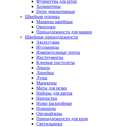
Фурнитура для штор
Хольнитены
Цепи декоративные
Швейная техника
Машины швейные
Оверлоки
Принадлежности для машин
Швейные принадлежности
Аксессуары
Игольницы
Измерительные ленты
Инструменты
Клеевые пистолеты
Лекала
Линейки
Лупы
Манекены
Маты для резки
Наборы для шитья
Наперстки
Ножи раскройные
Ножницы
Органайзеры
Принадлежности для кроя
Светильники