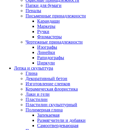
Офисные принадлежности
Папки для бумаги
Пеналы
Письменные принадлежности
Карандаши
Маркеры
Ручки
Фломастеры
Чертежные принадлежности
Изографы
Линейки
Рапидографы
Циркули
Лепка и скульптура
Глина
Декоративный бетон
Изготовление слепков
Керамическая флористика
Лаки и гели
Пластилин
Пластилин скульптурный
Полимерная глина
Запекаемая
Размягчители и добавки
Самоотвердевающая