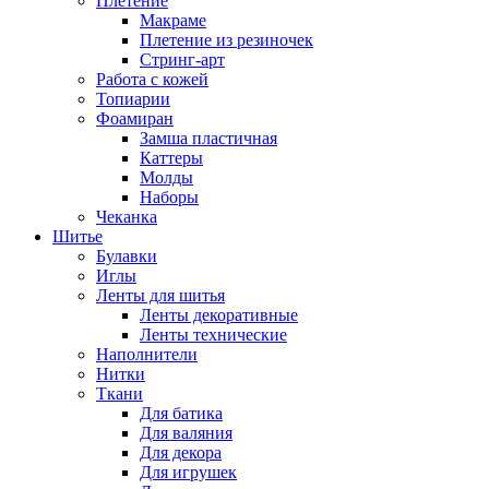
Плетение
Макраме
Плетение из резиночек
Стринг-арт
Работа с кожей
Топиарии
Фоамиран
Замша пластичная
Каттеры
Молды
Наборы
Чеканка
Шитье
Булавки
Иглы
Ленты для шитья
Ленты декоративные
Ленты технические
Наполнители
Нитки
Ткани
Для батика
Для валяния
Для декора
Для игрушек