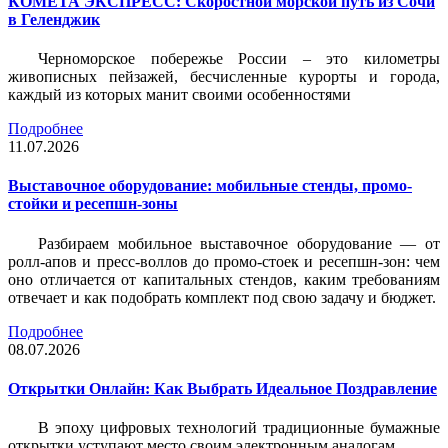
КОМЕТА ЭКСПРЕСС: Скоростной морской путь из Сочи
в Геленджик
Черноморское побережье России – это километры
живописных пейзажей, бесчисленные курорты и города,
каждый из которых манит своими особенностями
Подробнее
11.07.2026
Выставочное оборудование: мобильные стенды, промо-
стойки и ресепшн-зоны
Разбираем мобильное выставочное оборудование — от
ролл-апов и пресс-воллов до промо-стоек и ресепшн-зон: чем
оно отличается от капитальных стендов, каким требованиям
отвечает и как подобрать комплект под свою задачу и бюджет.
Подробнее
08.07.2026
Открытки Онлайн: Как Выбрать Идеальное Поздравление
В эпоху цифровых технологий традиционные бумажные
открытки уступают место своим электронным аналогам