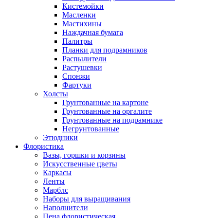
Кистемойки
Масленки
Мастихины
Наждачная бумага
Палитры
Планки для подрамников
Распылители
Растушевки
Спонжи
Фартуки
Холсты
Грунтованные на картоне
Грунтованные на оргалите
Грунтованные на подрамнике
Негрунтованные
Этюдники
Флористика
Вазы, горшки и корзины
Искусственные цветы
Каркасы
Ленты
Марблс
Наборы для выращивания
Наполнители
Пена флористическая