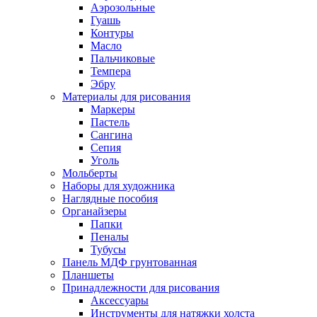
Аэрозольные
Гуашь
Контуры
Масло
Пальчиковые
Темпера
Эбру
Материалы для рисования
Маркеры
Пастель
Сангина
Сепия
Уголь
Мольберты
Наборы для художника
Наглядные пособия
Органайзеры
Папки
Пеналы
Тубусы
Панель МДФ грунтованная
Планшеты
Принадлежности для рисования
Аксессуары
Инструменты для натяжки холста