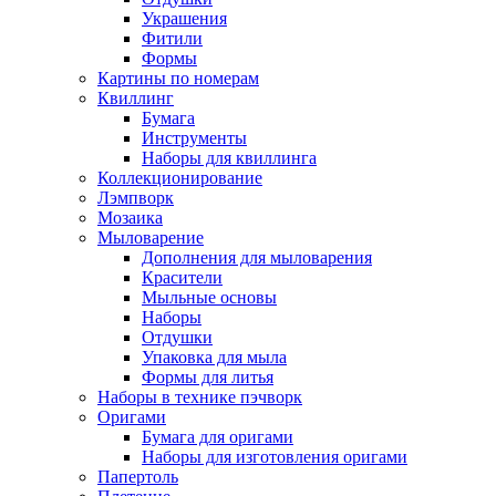
Украшения
Фитили
Формы
Картины по номерам
Квиллинг
Бумага
Инструменты
Наборы для квиллинга
Коллекционирование
Лэмпворк
Мозаика
Мыловарение
Дополнения для мыловарения
Красители
Мыльные основы
Наборы
Отдушки
Упаковка для мыла
Формы для литья
Наборы в технике пэчворк
Оригами
Бумага для оригами
Наборы для изготовления оригами
Папертоль