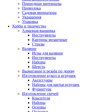
Природные материалы
Проволока
Садовая миниатюра
Украшения
Упаковка
Хобби и творчество
Алмазная вышивка
Инструменты
Картины мозаичные
Стразы
Валяние
Иглы для валяния
Инструменты
Наборы
Шерсть
Выжигание и резьба по дереву
Изготовление кукол и игрушек
Аксессуары
Наборы для шитья игрушек
Фурнитура
Изготовление свечей
Красители
Наборы
Основы
Отдушки