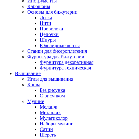
Инструменты
Кабошоны
Основы для бижутерии
Леска
Нити
Проволока
Цепочки
Шнуры
Ювелирные ленты
Станки для бисероплетения
Фурнитура для бижутерии
Фурнитура декоративная
Фурнитура техническая
Вышивание
Иглы для вышивания
Канва
Без рисунка
С рисунком
Мулине
Меланж
Металлик
Мультиколор
Наборы мулине
Сатин
Шерсть