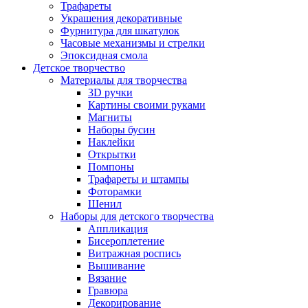
Трафареты
Украшения декоративные
Фурнитура для шкатулок
Часовые механизмы и стрелки
Эпоксидная смола
Детское творчество
Материалы для творчества
3D ручки
Картины своими руками
Магниты
Наборы бусин
Наклейки
Открытки
Помпоны
Трафареты и штампы
Фоторамки
Шенил
Наборы для детского творчества
Аппликация
Бисероплетение
Витражная роспись
Вышивание
Вязание
Гравюра
Декорирование