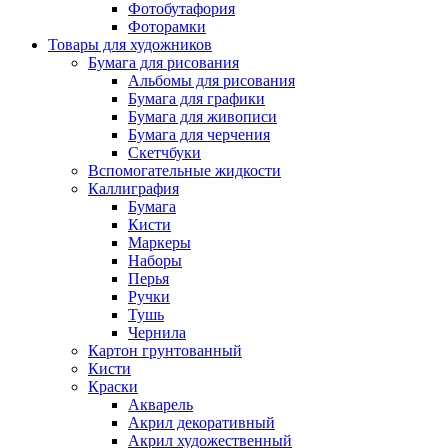
Фотобутафория
Фоторамки
Товары для художников
Бумага для рисования
Альбомы для рисования
Бумага для графики
Бумага для живописи
Бумага для черчения
Скетчбуки
Вспомогательные жидкости
Каллиграфия
Бумага
Кисти
Маркеры
Наборы
Перья
Ручки
Тушь
Чернила
Картон грунтованный
Кисти
Краски
Акварель
Акрил декоративный
Акрил художественный