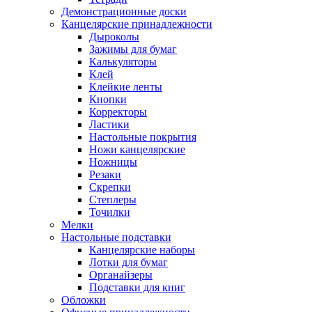
Демонстрационные доски
Канцелярские принадлежности
Дыроколы
Зажимы для бумаг
Калькуляторы
Клей
Клейкие ленты
Кнопки
Корректоры
Ластики
Настольные покрытия
Ножи канцелярские
Ножницы
Резаки
Скрепки
Степлеры
Точилки
Мелки
Настольные подставки
Канцелярские наборы
Лотки для бумаг
Органайзеры
Подставки для книг
Обложки