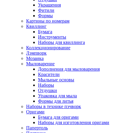
Украшения
Фитили
Формы
Картины по номерам
Квиллинг
Бумага
Инструменты
Наборы для квиллинга
Коллекционирование
Лэмпворк
Мозаика
Мыловарение
Дополнения для мыловарения
Красители
Мыльные основы
Наборы
Отдушки
Упаковка для мыла
Формы для литья
Наборы в технике пэчворк
Оригами
Бумага для оригами
Наборы для изготовления оригами
Папертоль