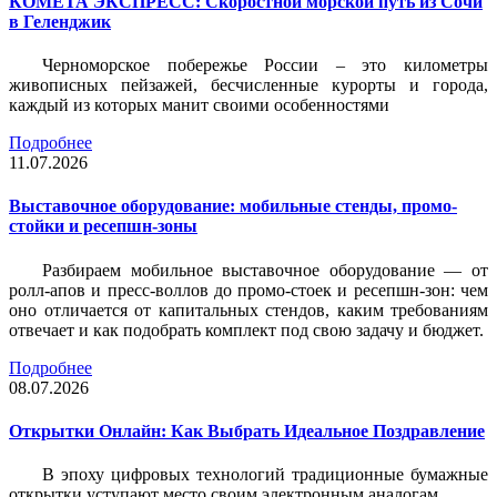
КОМЕТА ЭКСПРЕСС: Скоростной морской путь из Сочи
в Геленджик
Черноморское побережье России – это километры
живописных пейзажей, бесчисленные курорты и города,
каждый из которых манит своими особенностями
Подробнее
11.07.2026
Выставочное оборудование: мобильные стенды, промо-
стойки и ресепшн-зоны
Разбираем мобильное выставочное оборудование — от
ролл-апов и пресс-воллов до промо-стоек и ресепшн-зон: чем
оно отличается от капитальных стендов, каким требованиям
отвечает и как подобрать комплект под свою задачу и бюджет.
Подробнее
08.07.2026
Открытки Онлайн: Как Выбрать Идеальное Поздравление
В эпоху цифровых технологий традиционные бумажные
открытки уступают место своим электронным аналогам