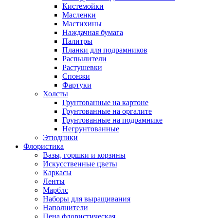
Кистемойки
Масленки
Мастихины
Наждачная бумага
Палитры
Планки для подрамников
Распылители
Растушевки
Спонжи
Фартуки
Холсты
Грунтованные на картоне
Грунтованные на оргалите
Грунтованные на подрамнике
Негрунтованные
Этюдники
Флористика
Вазы, горшки и корзины
Искусственные цветы
Каркасы
Ленты
Марблс
Наборы для выращивания
Наполнители
Пена флористическая