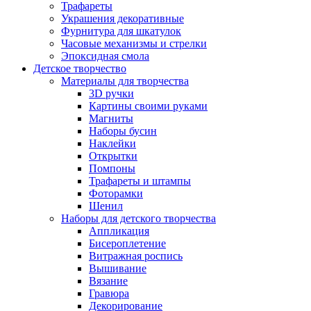
Трафареты
Украшения декоративные
Фурнитура для шкатулок
Часовые механизмы и стрелки
Эпоксидная смола
Детское творчество
Материалы для творчества
3D ручки
Картины своими руками
Магниты
Наборы бусин
Наклейки
Открытки
Помпоны
Трафареты и штампы
Фоторамки
Шенил
Наборы для детского творчества
Аппликация
Бисероплетение
Витражная роспись
Вышивание
Вязание
Гравюра
Декорирование