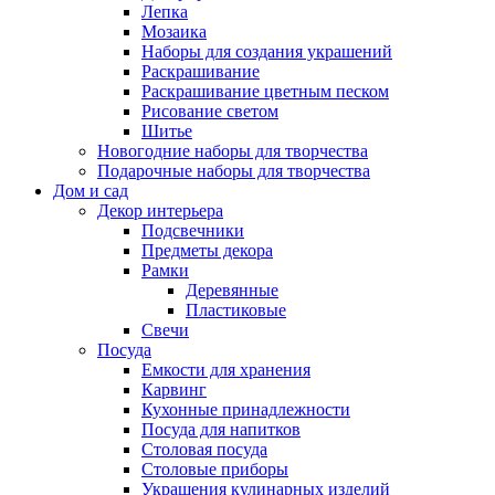
Лепка
Мозаика
Наборы для создания украшений
Раскрашивание
Раскрашивание цветным песком
Рисование светом
Шитье
Новогодние наборы для творчества
Подарочные наборы для творчества
Дом и сад
Декор интерьера
Подсвечники
Предметы декора
Рамки
Деревянные
Пластиковые
Свечи
Посуда
Емкости для хранения
Карвинг
Кухонные принадлежности
Посуда для напитков
Столовая посуда
Столовые приборы
Украшения кулинарных изделий