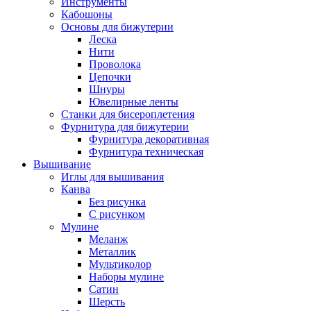
Инструменты
Кабошоны
Основы для бижутерии
Леска
Нити
Проволока
Цепочки
Шнуры
Ювелирные ленты
Станки для бисероплетения
Фурнитура для бижутерии
Фурнитура декоративная
Фурнитура техническая
Вышивание
Иглы для вышивания
Канва
Без рисунка
С рисунком
Мулине
Меланж
Металлик
Мультиколор
Наборы мулине
Сатин
Шерсть