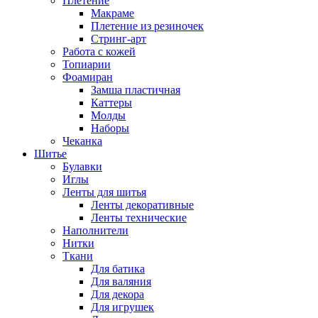
Плетение
Макраме
Плетение из резиночек
Стринг-арт
Работа с кожей
Топиарии
Фоамиран
Замша пластичная
Каттеры
Молды
Наборы
Чеканка
Шитье
Булавки
Иглы
Ленты для шитья
Ленты декоративные
Ленты технические
Наполнители
Нитки
Ткани
Для батика
Для валяния
Для декора
Для игрушек