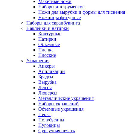
Макетные ножи
Наборы инструментов
Ножи для вырубки и формы для тиснения
Ножницы фигурные
Наборы для скрапбукинга
Наклейки и натирки
Контурные
Натирки
Объемные
Пленка
Плоские
Украшения
Анкеры
Аппликации
Брадсы
Вырубка
Ленты
Люверсы
Металлические украшения
Наборы украшений
Объемные украшения
Перья
Полубусины
Пуговицы
Сургучная печать