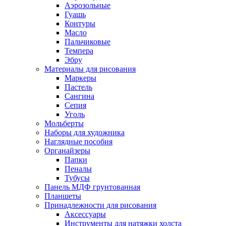
Аэрозольные
Гуашь
Контуры
Масло
Пальчиковые
Темпера
Эбру
Материалы для рисования
Маркеры
Пастель
Сангина
Сепия
Уголь
Мольберты
Наборы для художника
Наглядные пособия
Органайзеры
Папки
Пеналы
Тубусы
Панель МДФ грунтованная
Планшеты
Принадлежности для рисования
Аксессуары
Инструменты для натяжки холста