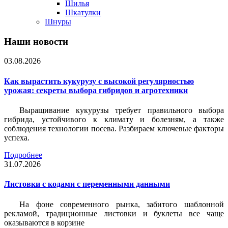
Шилья
Шкатулки
Шнуры
Наши новости
03.08.2026
Как вырастить кукурузу с высокой регулярностью
урожая: секреты выбора гибридов и агротехники
Выращивание кукурузы требует правильного выбора
гибрида, устойчивого к климату и болезням, а также
соблюдения технологии посева. Разбираем ключевые факторы
успеха.
Подробнее
31.07.2026
Листовки c кодами с переменными данными
На фоне современного рынка, забитого шаблонной
рекламой, традиционные листовки и буклеты все чаще
оказываются в корзине