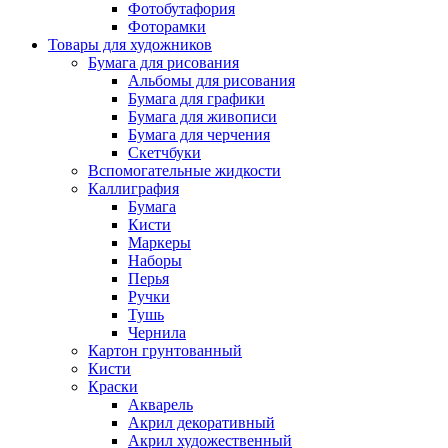
Фотобутафория
Фоторамки
Товары для художников
Бумага для рисования
Альбомы для рисования
Бумага для графики
Бумага для живописи
Бумага для черчения
Скетчбуки
Вспомогательные жидкости
Каллиграфия
Бумага
Кисти
Маркеры
Наборы
Перья
Ручки
Тушь
Чернила
Картон грунтованный
Кисти
Краски
Акварель
Акрил декоративный
Акрил художественный