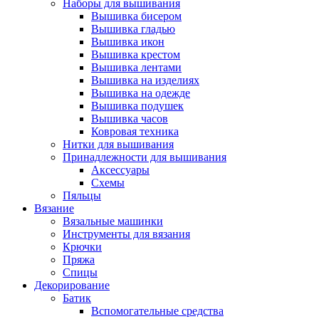
Наборы для вышивания
Вышивка бисером
Вышивка гладью
Вышивка икон
Вышивка крестом
Вышивка лентами
Вышивка на изделиях
Вышивка на одежде
Вышивка подушек
Вышивка часов
Ковровая техника
Нитки для вышивания
Принадлежности для вышивания
Аксессуары
Схемы
Пяльцы
Вязание
Вязальные машинки
Инструменты для вязания
Крючки
Пряжа
Спицы
Декорирование
Батик
Вспомогательные средства