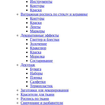
Инструменты
Контуры
Краски
Витражная роспись по стеклу и керамике
Контуры
Краски
Ленты
Маркеры
Декоративные эффекты
Глиттер и блестки
Золочение
Кракелюр
Краска
Морилка
Состаривание
Декупаж
Бумага
Наборы
Пленка
Салфетки
Термопластик
Заготовки для декорирования
Красители для ткани
Роспись по ткани
Связующие и разбавители