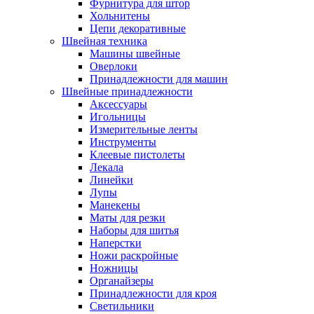
Фурнитура для штор
Хольнитены
Цепи декоративные
Швейная техника
Машины швейные
Оверлоки
Принадлежности для машин
Швейные принадлежности
Аксессуары
Игольницы
Измерительные ленты
Инструменты
Клеевые пистолеты
Лекала
Линейки
Лупы
Манекены
Маты для резки
Наборы для шитья
Наперстки
Ножи раскройные
Ножницы
Органайзеры
Принадлежности для кроя
Светильники