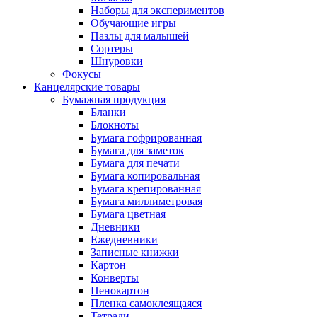
Наборы для экспериментов
Обучающие игры
Пазлы для малышей
Сортеры
Шнуровки
Фокусы
Канцелярские товары
Бумажная продукция
Бланки
Блокноты
Бумага гофрированная
Бумага для заметок
Бумага для печати
Бумага копировальная
Бумага крепированная
Бумага миллиметровая
Бумага цветная
Дневники
Ежедневники
Записные книжки
Картон
Конверты
Пенокартон
Пленка самоклеящаяся
Тетради