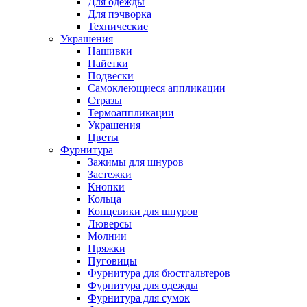
Для одежды
Для пэчворка
Технические
Украшения
Нашивки
Пайетки
Подвески
Самоклеющиеся аппликации
Стразы
Термоаппликации
Украшения
Цветы
Фурнитура
Зажимы для шнуров
Застежки
Кнопки
Кольца
Концевики для шнуров
Люверсы
Молнии
Пряжки
Пуговицы
Фурнитура для бюстгальтеров
Фурнитура для одежды
Фурнитура для сумок