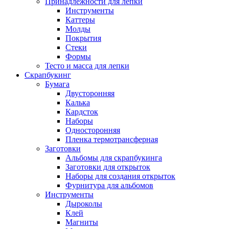
Принадлежности для лепки
Инструменты
Каттеры
Молды
Покрытия
Стеки
Формы
Тесто и масса для лепки
Скрапбукинг
Бумага
Двусторонняя
Калька
Кардсток
Наборы
Односторонняя
Пленка термотрансферная
Заготовки
Альбомы для скрапбукинга
Заготовки для открыток
Наборы для создания открыток
Фурнитура для альбомов
Инструменты
Дыроколы
Клей
Магниты