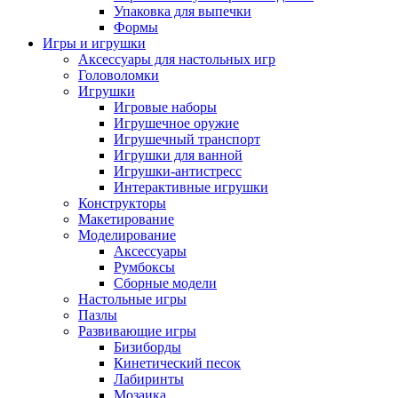
Упаковка для выпечки
Формы
Игры и игрушки
Аксессуары для настольных игр
Головоломки
Игрушки
Игровые наборы
Игрушечное оружие
Игрушечный транспорт
Игрушки для ванной
Игрушки-антистресс
Интерактивные игрушки
Конструкторы
Макетирование
Моделирование
Аксессуары
Румбоксы
Сборные модели
Настольные игры
Пазлы
Развивающие игры
Бизиборды
Кинетический песок
Лабиринты
Мозаика