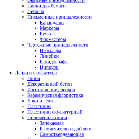
Офисные принадлежности
Папки для бумаги
Пеналы
Письменные принадлежности
Карандаши
Маркеры
Ручки
Фломастеры
Чертежные принадлежности
Изографы
Линейки
Рапидографы
Циркули
Лепка и скульптура
Глина
Декоративный бетон
Изготовление слепков
Керамическая флористика
Лаки и гели
Пластилин
Пластилин скульптурный
Полимерная глина
Запекаемая
Размягчители и добавки
Самоотвердевающая