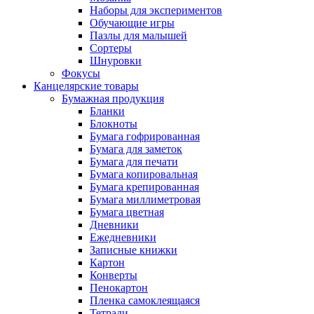
Наборы для экспериментов
Обучающие игры
Пазлы для малышей
Сортеры
Шнуровки
Фокусы
Канцелярские товары
Бумажная продукция
Бланки
Блокноты
Бумага гофрированная
Бумага для заметок
Бумага для печати
Бумага копировальная
Бумага крепированная
Бумага миллиметровая
Бумага цветная
Дневники
Ежедневники
Записные книжки
Картон
Конверты
Пенокартон
Пленка самоклеящаяся
Тетради