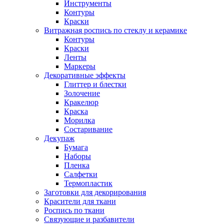
Инструменты
Контуры
Краски
Витражная роспись по стеклу и керамике
Контуры
Краски
Ленты
Маркеры
Декоративные эффекты
Глиттер и блестки
Золочение
Кракелюр
Краска
Морилка
Состаривание
Декупаж
Бумага
Наборы
Пленка
Салфетки
Термопластик
Заготовки для декорирования
Красители для ткани
Роспись по ткани
Связующие и разбавители