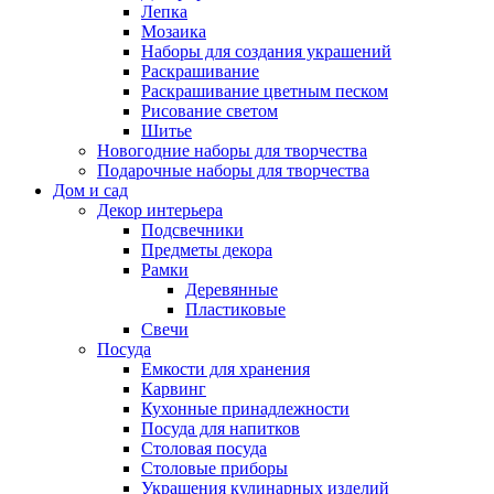
Лепка
Мозаика
Наборы для создания украшений
Раскрашивание
Раскрашивание цветным песком
Рисование светом
Шитье
Новогодние наборы для творчества
Подарочные наборы для творчества
Дом и сад
Декор интерьера
Подсвечники
Предметы декора
Рамки
Деревянные
Пластиковые
Свечи
Посуда
Емкости для хранения
Карвинг
Кухонные принадлежности
Посуда для напитков
Столовая посуда
Столовые приборы
Украшения кулинарных изделий