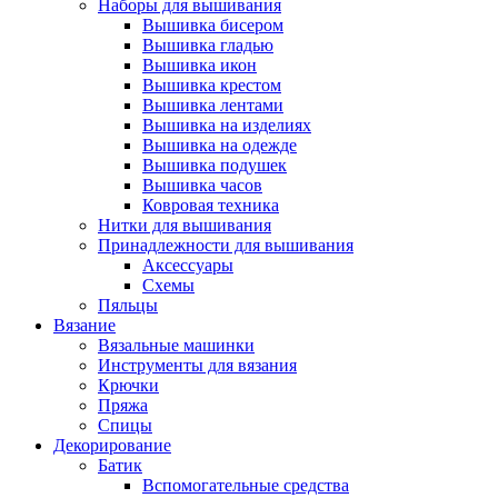
Наборы для вышивания
Вышивка бисером
Вышивка гладью
Вышивка икон
Вышивка крестом
Вышивка лентами
Вышивка на изделиях
Вышивка на одежде
Вышивка подушек
Вышивка часов
Ковровая техника
Нитки для вышивания
Принадлежности для вышивания
Аксессуары
Схемы
Пяльцы
Вязание
Вязальные машинки
Инструменты для вязания
Крючки
Пряжа
Спицы
Декорирование
Батик
Вспомогательные средства