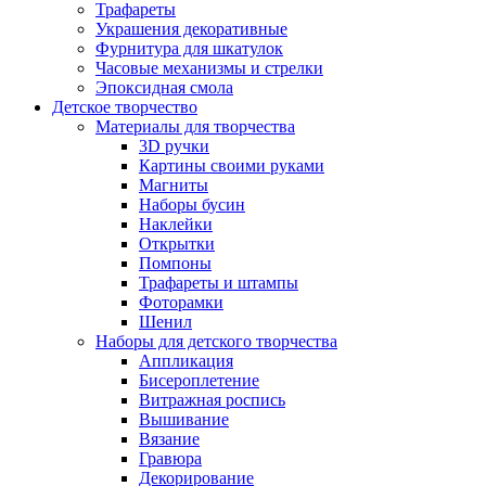
Трафареты
Украшения декоративные
Фурнитура для шкатулок
Часовые механизмы и стрелки
Эпоксидная смола
Детское творчество
Материалы для творчества
3D ручки
Картины своими руками
Магниты
Наборы бусин
Наклейки
Открытки
Помпоны
Трафареты и штампы
Фоторамки
Шенил
Наборы для детского творчества
Аппликация
Бисероплетение
Витражная роспись
Вышивание
Вязание
Гравюра
Декорирование