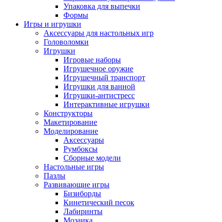
Упаковка для выпечки
Формы
Игры и игрушки
Аксессуары для настольных игр
Головоломки
Игрушки
Игровые наборы
Игрушечное оружие
Игрушечный транспорт
Игрушки для ванной
Игрушки-антистресс
Интерактивные игрушки
Конструкторы
Макетирование
Моделирование
Аксессуары
Румбоксы
Сборные модели
Настольные игры
Пазлы
Развивающие игры
Бизиборды
Кинетический песок
Лабиринты
Мозаика