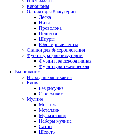
Инструменты
Кабошоны
Основы для бижутерии
Леска
Нити
Проволока
Цепочки
Шнуры
Ювелирные ленты
Станки для бисероплетения
Фурнитура для бижутерии
Фурнитура декоративная
Фурнитура техническая
Вышивание
Иглы для вышивания
Канва
Без рисунка
С рисунком
Мулине
Меланж
Металлик
Мультиколор
Наборы мулине
Сатин
Шерсть