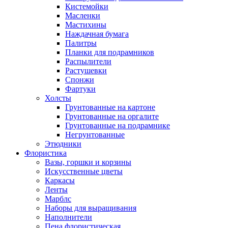
Кистемойки
Масленки
Мастихины
Наждачная бумага
Палитры
Планки для подрамников
Распылители
Растушевки
Спонжи
Фартуки
Холсты
Грунтованные на картоне
Грунтованные на оргалите
Грунтованные на подрамнике
Негрунтованные
Этюдники
Флористика
Вазы, горшки и корзины
Искусственные цветы
Каркасы
Ленты
Марблс
Наборы для выращивания
Наполнители
Пена флористическая