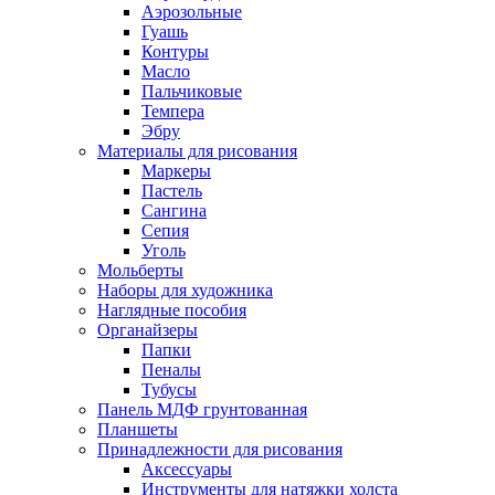
Аэрозольные
Гуашь
Контуры
Масло
Пальчиковые
Темпера
Эбру
Материалы для рисования
Маркеры
Пастель
Сангина
Сепия
Уголь
Мольберты
Наборы для художника
Наглядные пособия
Органайзеры
Папки
Пеналы
Тубусы
Панель МДФ грунтованная
Планшеты
Принадлежности для рисования
Аксессуары
Инструменты для натяжки холста