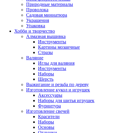
Природные материалы
Проволока
Садовая миниатюра
Украшения
Упаковка
Хобби и творчество
Алмазная вышивка
Инструменты
Картины мозаичные
Стразы
Валяние
Иглы для валяния
Инструменты
Наборы
Шерсть
Выжигание и резьба по дереву
Изготовление кукол и игрушек
Аксессуары
Наборы для шитья игрушек
Фурнитура
Изготовление свечей
Красители
Наборы
Основы
Отдушки