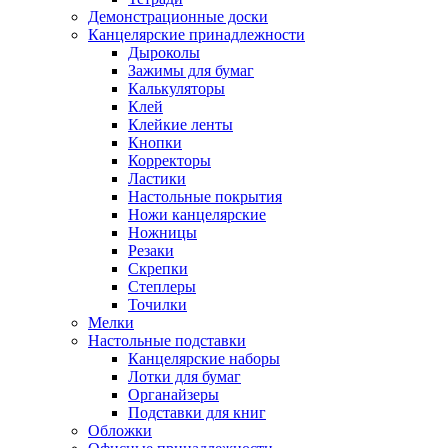
Демонстрационные доски
Канцелярские принадлежности
Дыроколы
Зажимы для бумаг
Калькуляторы
Клей
Клейкие ленты
Кнопки
Корректоры
Ластики
Настольные покрытия
Ножи канцелярские
Ножницы
Резаки
Скрепки
Степлеры
Точилки
Мелки
Настольные подставки
Канцелярские наборы
Лотки для бумаг
Органайзеры
Подставки для книг
Обложки