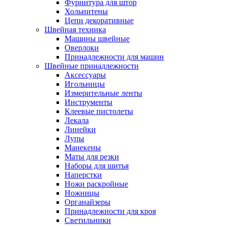
Фурнитура для штор
Хольнитены
Цепи декоративные
Швейная техника
Машины швейные
Оверлоки
Принадлежности для машин
Швейные принадлежности
Аксессуары
Игольницы
Измерительные ленты
Инструменты
Клеевые пистолеты
Лекала
Линейки
Лупы
Манекены
Маты для резки
Наборы для шитья
Наперстки
Ножи раскройные
Ножницы
Органайзеры
Принадлежности для кроя
Светильники