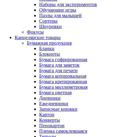
Наборы для экспериментов
Обучающие игры
Пазлы для малышей
Сортеры
Шнуровки
Фокусы
Канцелярские товары
Бумажная продукция
Бланки
Блокноты
Бумага гофрированная
Бумага для заметок
Бумага для печати
Бумага копировальная
Бумага крепированная
Бумага миллиметровая
Бумага цветная
Дневники
Ежедневники
Записные книжки
Картон
Конверты
Пенокартон
Пленка самоклеящаяся
Тетради