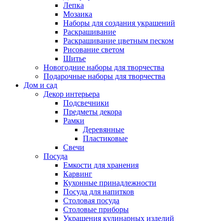
Лепка
Мозаика
Наборы для создания украшений
Раскрашивание
Раскрашивание цветным песком
Рисование светом
Шитье
Новогодние наборы для творчества
Подарочные наборы для творчества
Дом и сад
Декор интерьера
Подсвечники
Предметы декора
Рамки
Деревянные
Пластиковые
Свечи
Посуда
Емкости для хранения
Карвинг
Кухонные принадлежности
Посуда для напитков
Столовая посуда
Столовые приборы
Украшения кулинарных изделий