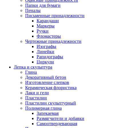
Офисные принадлежности
Папки для бумаги
Пеналы
Письменные принадлежности
Карандаши
Маркеры
Ручки
Фломастеры
Чертежные принадлежности
Изографы
Линейки
Рапидографы
Циркули
Лепка и скульптура
Глина
Декоративный бетон
Изготовление слепков
Керамическая флористика
Лаки и гели
Пластилин
Пластилин скульптурный
Полимерная глина
Запекаемая
Размягчители и добавки
Самоотвердевающая