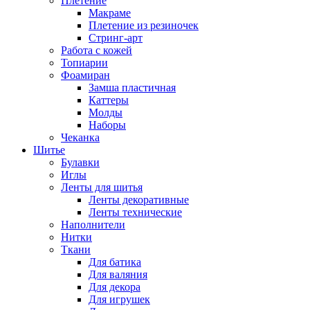
Плетение
Макраме
Плетение из резиночек
Стринг-арт
Работа с кожей
Топиарии
Фоамиран
Замша пластичная
Каттеры
Молды
Наборы
Чеканка
Шитье
Булавки
Иглы
Ленты для шитья
Ленты декоративные
Ленты технические
Наполнители
Нитки
Ткани
Для батика
Для валяния
Для декора
Для игрушек