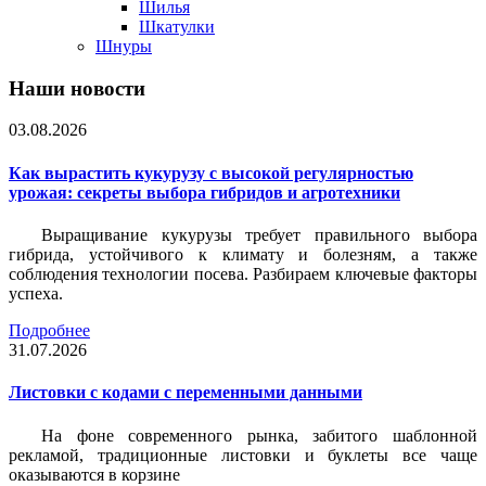
Шилья
Шкатулки
Шнуры
Наши новости
03.08.2026
Как вырастить кукурузу с высокой регулярностью
урожая: секреты выбора гибридов и агротехники
Выращивание кукурузы требует правильного выбора
гибрида, устойчивого к климату и болезням, а также
соблюдения технологии посева. Разбираем ключевые факторы
успеха.
Подробнее
31.07.2026
Листовки c кодами с переменными данными
На фоне современного рынка, забитого шаблонной
рекламой, традиционные листовки и буклеты все чаще
оказываются в корзине