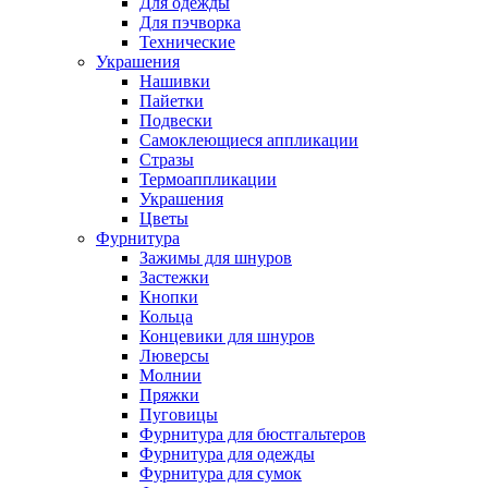
Для одежды
Для пэчворка
Технические
Украшения
Нашивки
Пайетки
Подвески
Самоклеющиеся аппликации
Стразы
Термоаппликации
Украшения
Цветы
Фурнитура
Зажимы для шнуров
Застежки
Кнопки
Кольца
Концевики для шнуров
Люверсы
Молнии
Пряжки
Пуговицы
Фурнитура для бюстгальтеров
Фурнитура для одежды
Фурнитура для сумок