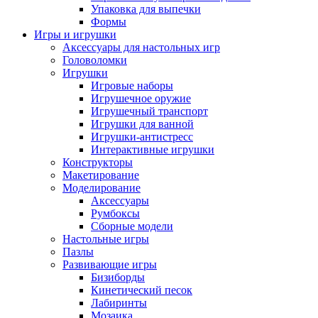
Упаковка для выпечки
Формы
Игры и игрушки
Аксессуары для настольных игр
Головоломки
Игрушки
Игровые наборы
Игрушечное оружие
Игрушечный транспорт
Игрушки для ванной
Игрушки-антистресс
Интерактивные игрушки
Конструкторы
Макетирование
Моделирование
Аксессуары
Румбоксы
Сборные модели
Настольные игры
Пазлы
Развивающие игры
Бизиборды
Кинетический песок
Лабиринты
Мозаика