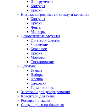
Инструменты
Контуры
Краски
Витражная роспись по стеклу и керамике
Контуры
Краски
Ленты
Маркеры
Декоративные эффекты
Глиттер и блестки
Золочение
Кракелюр
Краска
Морилка
Состаривание
Декупаж
Бумага
Наборы
Пленка
Салфетки
Термопластик
Заготовки для декорирования
Красители для ткани
Роспись по ткани
Связующие и разбавители