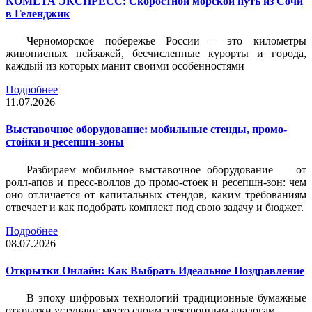
КОМЕТА ЭКСПРЕСС: Скоростной морской путь из Сочи
в Геленджик
Черноморское побережье России – это километры
живописных пейзажей, бесчисленные курорты и города,
каждый из которых манит своими особенностями
Подробнее
11.07.2026
Выставочное оборудование: мобильные стенды, промо-
стойки и ресепшн-зоны
Разбираем мобильное выставочное оборудование — от
ролл-апов и пресс-воллов до промо-стоек и ресепшн-зон: чем
оно отличается от капитальных стендов, каким требованиям
отвечает и как подобрать комплект под свою задачу и бюджет.
Подробнее
08.07.2026
Открытки Онлайн: Как Выбрать Идеальное Поздравление
В эпоху цифровых технологий традиционные бумажные
открытки уступают место своим электронным аналогам