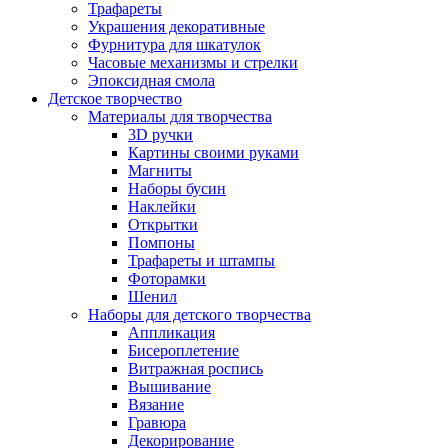
Трафареты
Украшения декоративные
Фурнитура для шкатулок
Часовые механизмы и стрелки
Эпоксидная смола
Детское творчество
Материалы для творчества
3D ручки
Картины своими руками
Магниты
Наборы бусин
Наклейки
Открытки
Помпоны
Трафареты и штампы
Фоторамки
Шенил
Наборы для детского творчества
Аппликация
Бисероплетение
Витражная роспись
Вышивание
Вязание
Гравюра
Декорирование