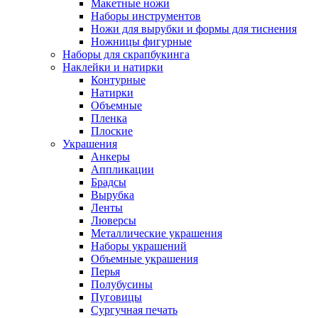
Макетные ножи
Наборы инструментов
Ножи для вырубки и формы для тиснения
Ножницы фигурные
Наборы для скрапбукинга
Наклейки и натирки
Контурные
Натирки
Объемные
Пленка
Плоские
Украшения
Анкеры
Аппликации
Брадсы
Вырубка
Ленты
Люверсы
Металлические украшения
Наборы украшений
Объемные украшения
Перья
Полубусины
Пуговицы
Сургучная печать