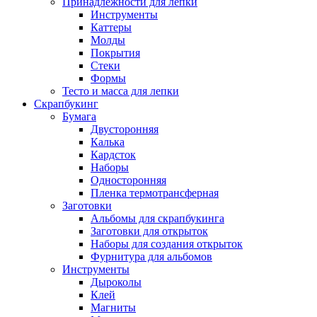
Принадлежности для лепки
Инструменты
Каттеры
Молды
Покрытия
Стеки
Формы
Тесто и масса для лепки
Скрапбукинг
Бумага
Двусторонняя
Калька
Кардсток
Наборы
Односторонняя
Пленка термотрансферная
Заготовки
Альбомы для скрапбукинга
Заготовки для открыток
Наборы для создания открыток
Фурнитура для альбомов
Инструменты
Дыроколы
Клей
Магниты