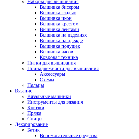
Наборы для вышивания
Вышивка бисером
Вышивка гладью
Вышивка икон
Вышивка крестом
Вышивка лентами
Вышивка на изделиях
Вышивка на одежде
Вышивка подушек
Вышивка часов
Ковровая техника
Нитки для вышивания
Принадлежности для вышивания
Аксессуары
Схемы
Пяльцы
Вязание
Вязальные машинки
Инструменты для вязания
Крючки
Пряжа
Спицы
Декорирование
Батик
Вспомогательные средства