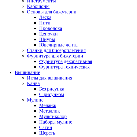
Инструменты
Кабошоны
Основы для бижутерии
Леска
Нити
Проволока
Цепочки
Шнуры
Ювелирные ленты
Станки для бисероплетения
Фурнитура для бижутерии
Фурнитура декоративная
Фурнитура техническая
Вышивание
Иглы для вышивания
Канва
Без рисунка
С рисунком
Мулине
Меланж
Металлик
Мультиколор
Наборы мулине
Сатин
Шерсть