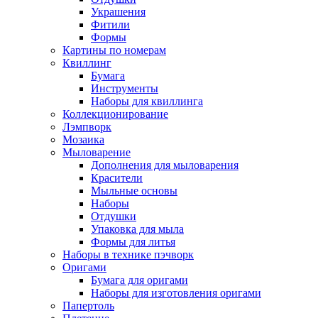
Украшения
Фитили
Формы
Картины по номерам
Квиллинг
Бумага
Инструменты
Наборы для квиллинга
Коллекционирование
Лэмпворк
Мозаика
Мыловарение
Дополнения для мыловарения
Красители
Мыльные основы
Наборы
Отдушки
Упаковка для мыла
Формы для литья
Наборы в технике пэчворк
Оригами
Бумага для оригами
Наборы для изготовления оригами
Папертоль