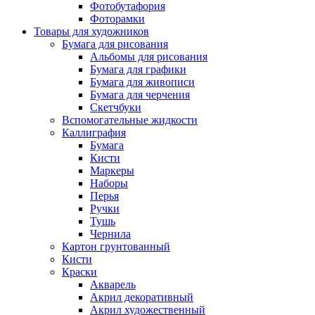
Фотобутафория
Фоторамки
Товары для художников
Бумага для рисования
Альбомы для рисования
Бумага для графики
Бумага для живописи
Бумага для черчения
Скетчбуки
Вспомогательные жидкости
Каллиграфия
Бумага
Кисти
Маркеры
Наборы
Перья
Ручки
Тушь
Чернила
Картон грунтованный
Кисти
Краски
Акварель
Акрил декоративный
Акрил художественный