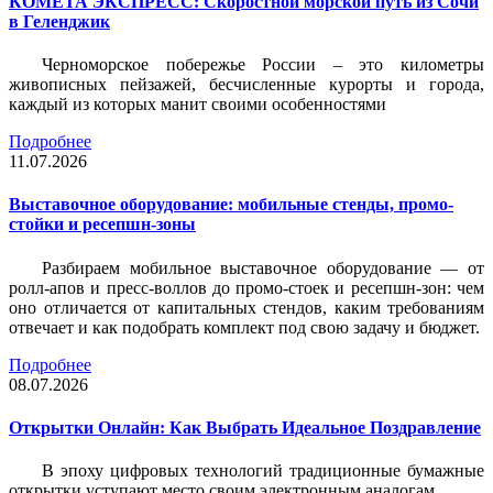
КОМЕТА ЭКСПРЕСС: Скоростной морской путь из Сочи
в Геленджик
Черноморское побережье России – это километры
живописных пейзажей, бесчисленные курорты и города,
каждый из которых манит своими особенностями
Подробнее
11.07.2026
Выставочное оборудование: мобильные стенды, промо-
стойки и ресепшн-зоны
Разбираем мобильное выставочное оборудование — от
ролл-апов и пресс-воллов до промо-стоек и ресепшн-зон: чем
оно отличается от капитальных стендов, каким требованиям
отвечает и как подобрать комплект под свою задачу и бюджет.
Подробнее
08.07.2026
Открытки Онлайн: Как Выбрать Идеальное Поздравление
В эпоху цифровых технологий традиционные бумажные
открытки уступают место своим электронным аналогам