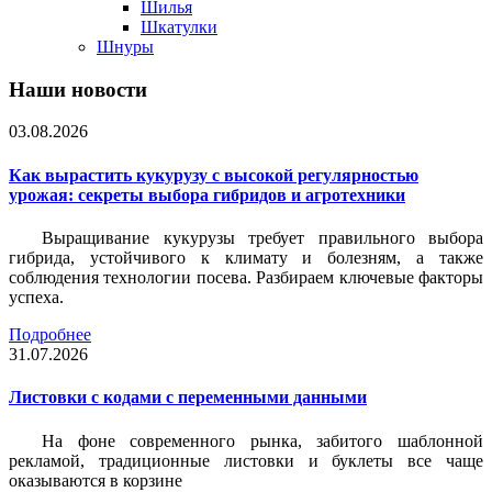
Шилья
Шкатулки
Шнуры
Наши новости
03.08.2026
Как вырастить кукурузу с высокой регулярностью
урожая: секреты выбора гибридов и агротехники
Выращивание кукурузы требует правильного выбора
гибрида, устойчивого к климату и болезням, а также
соблюдения технологии посева. Разбираем ключевые факторы
успеха.
Подробнее
31.07.2026
Листовки c кодами с переменными данными
На фоне современного рынка, забитого шаблонной
рекламой, традиционные листовки и буклеты все чаще
оказываются в корзине