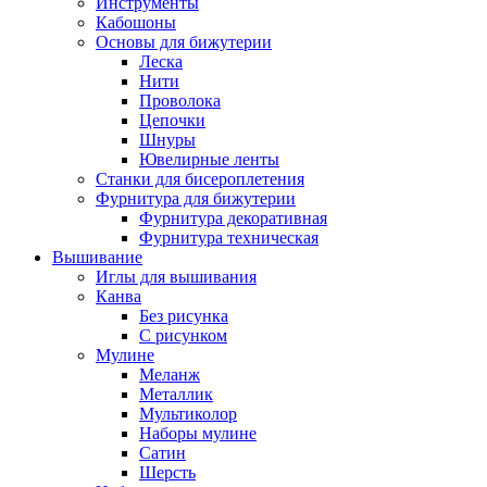
Инструменты
Кабошоны
Основы для бижутерии
Леска
Нити
Проволока
Цепочки
Шнуры
Ювелирные ленты
Станки для бисероплетения
Фурнитура для бижутерии
Фурнитура декоративная
Фурнитура техническая
Вышивание
Иглы для вышивания
Канва
Без рисунка
С рисунком
Мулине
Меланж
Металлик
Мультиколор
Наборы мулине
Сатин
Шерсть