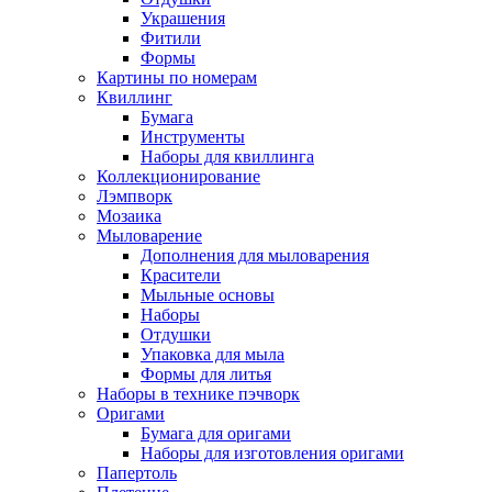
Украшения
Фитили
Формы
Картины по номерам
Квиллинг
Бумага
Инструменты
Наборы для квиллинга
Коллекционирование
Лэмпворк
Мозаика
Мыловарение
Дополнения для мыловарения
Красители
Мыльные основы
Наборы
Отдушки
Упаковка для мыла
Формы для литья
Наборы в технике пэчворк
Оригами
Бумага для оригами
Наборы для изготовления оригами
Папертоль