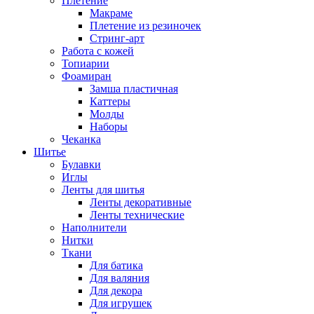
Плетение
Макраме
Плетение из резиночек
Стринг-арт
Работа с кожей
Топиарии
Фоамиран
Замша пластичная
Каттеры
Молды
Наборы
Чеканка
Шитье
Булавки
Иглы
Ленты для шитья
Ленты декоративные
Ленты технические
Наполнители
Нитки
Ткани
Для батика
Для валяния
Для декора
Для игрушек