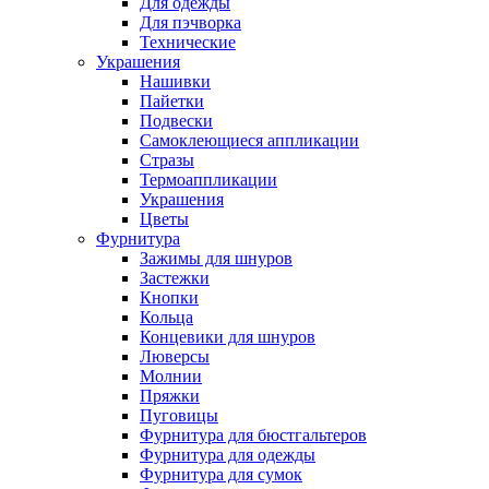
Для одежды
Для пэчворка
Технические
Украшения
Нашивки
Пайетки
Подвески
Самоклеющиеся аппликации
Стразы
Термоаппликации
Украшения
Цветы
Фурнитура
Зажимы для шнуров
Застежки
Кнопки
Кольца
Концевики для шнуров
Люверсы
Молнии
Пряжки
Пуговицы
Фурнитура для бюстгальтеров
Фурнитура для одежды
Фурнитура для сумок