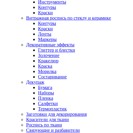
Инструменты
Контуры
Краски
Витражная роспись по стеклу и керамике
Контуры
Краски
Ленты
Маркеры
Декоративные эффекты
Глиттер и блестки
Золочение
Кракелюр
Краска
Морилка
Состаривание
Декупаж
Бумага
Наборы
Пленка
Салфетки
Термопластик
Заготовки для декорирования
Красители для ткани
Роспись по ткани
Связующие и разбавители