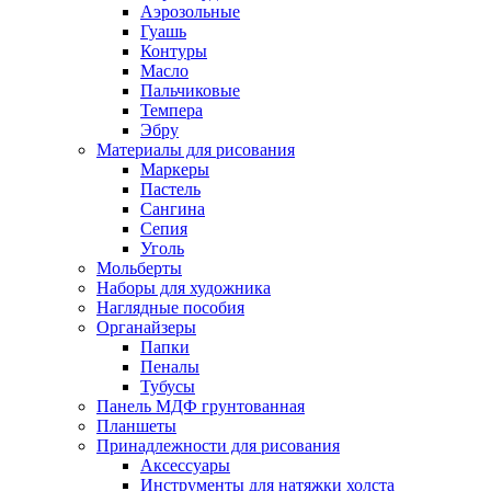
Аэрозольные
Гуашь
Контуры
Масло
Пальчиковые
Темпера
Эбру
Материалы для рисования
Маркеры
Пастель
Сангина
Сепия
Уголь
Мольберты
Наборы для художника
Наглядные пособия
Органайзеры
Папки
Пеналы
Тубусы
Панель МДФ грунтованная
Планшеты
Принадлежности для рисования
Аксессуары
Инструменты для натяжки холста