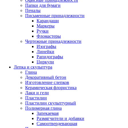
Офисные принадлежности
Папки для бумаги
Пеналы
Письменные принадлежности
Карандаши
Маркеры
Ручки
Фломастеры
Чертежные принадлежности
Изографы
Линейки
Рапидографы
Циркули
Лепка и скульптура
Глина
Декоративный бетон
Изготовление слепков
Керамическая флористика
Лаки и гели
Пластилин
Пластилин скульптурный
Полимерная глина
Запекаемая
Размягчители и добавки
Самоотвердевающая