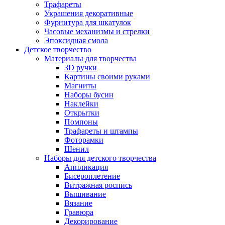
Трафареты
Украшения декоративные
Фурнитура для шкатулок
Часовые механизмы и стрелки
Эпоксидная смола
Детское творчество
Материалы для творчества
3D ручки
Картины своими руками
Магниты
Наборы бусин
Наклейки
Открытки
Помпоны
Трафареты и штампы
Фоторамки
Шенил
Наборы для детского творчества
Аппликация
Бисероплетение
Витражная роспись
Вышивание
Вязание
Гравюра
Декорирование