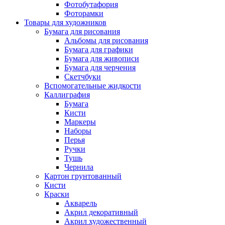
Фотобутафория
Фоторамки
Товары для художников
Бумага для рисования
Альбомы для рисования
Бумага для графики
Бумага для живописи
Бумага для черчения
Скетчбуки
Вспомогательные жидкости
Каллиграфия
Бумага
Кисти
Маркеры
Наборы
Перья
Ручки
Тушь
Чернила
Картон грунтованный
Кисти
Краски
Акварель
Акрил декоративный
Акрил художественный