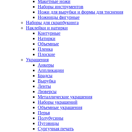
Макетные ножи
Наборы инструментов
Ножи для вырубки и формы для тиснения
Ножницы фигурные
Наборы для скрапбукинга
Наклейки и натирки
Контурные
Натирки
Объемные
Пленка
Плоские
Украшения
Анкеры
Аппликации
Брадсы
Вырубка
Ленты
Люверсы
Металлические украшения
Наборы украшений
Объемные украшения
Перья
Полубусины
Пуговицы
Сургучная печать