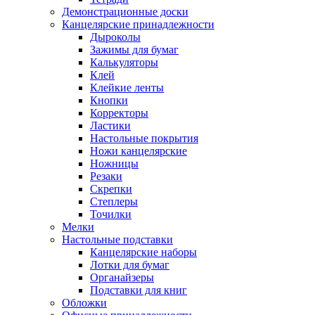
Демонстрационные доски
Канцелярские принадлежности
Дыроколы
Зажимы для бумаг
Калькуляторы
Клей
Клейкие ленты
Кнопки
Корректоры
Ластики
Настольные покрытия
Ножи канцелярские
Ножницы
Резаки
Скрепки
Степлеры
Точилки
Мелки
Настольные подставки
Канцелярские наборы
Лотки для бумаг
Органайзеры
Подставки для книг
Обложки