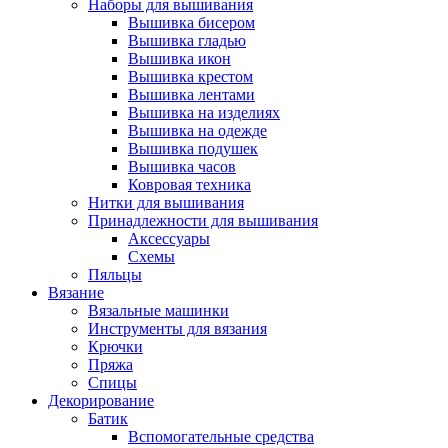
Наборы для вышивания
Вышивка бисером
Вышивка гладью
Вышивка икон
Вышивка крестом
Вышивка лентами
Вышивка на изделиях
Вышивка на одежде
Вышивка подушек
Вышивка часов
Ковровая техника
Нитки для вышивания
Принадлежности для вышивания
Аксессуары
Схемы
Пяльцы
Вязание
Вязальные машинки
Инструменты для вязания
Крючки
Пряжа
Спицы
Декорирование
Батик
Вспомогательные средства