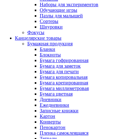
Наборы для экспериментов
Обучающие игры
Пазлы для малышей
Сортеры
Шнуровки
Фокусы
Канцелярские товары
Бумажная продукция
Бланки
Блокноты
Бумага гофрированная
Бумага для заметок
Бумага для печати
Бумага копировальная
Бумага крепированная
Бумага миллиметровая
Бумага цветная
Дневники
Ежедневники
Записные книжки
Картон
Конверты
Пенокартон
Пленка самоклеящаяся
Тетради