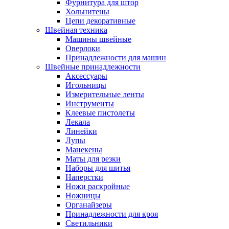
Фурнитура для штор
Хольнитены
Цепи декоративные
Швейная техника
Машины швейные
Оверлоки
Принадлежности для машин
Швейные принадлежности
Аксессуары
Игольницы
Измерительные ленты
Инструменты
Клеевые пистолеты
Лекала
Линейки
Лупы
Манекены
Маты для резки
Наборы для шитья
Наперстки
Ножи раскройные
Ножницы
Органайзеры
Принадлежности для кроя
Светильники