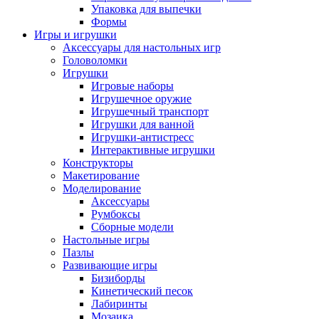
Упаковка для выпечки
Формы
Игры и игрушки
Аксессуары для настольных игр
Головоломки
Игрушки
Игровые наборы
Игрушечное оружие
Игрушечный транспорт
Игрушки для ванной
Игрушки-антистресс
Интерактивные игрушки
Конструкторы
Макетирование
Моделирование
Аксессуары
Румбоксы
Сборные модели
Настольные игры
Пазлы
Развивающие игры
Бизиборды
Кинетический песок
Лабиринты
Мозаика