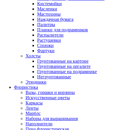
Кистемойки
Масленки
Мастихины
Наждачная бумага
Палитры
Планки для подрамников
Распылители
Растушевки
Спонжи
Фартуки
Холсты
Грунтованные на картоне
Грунтованные на оргалите
Грунтованные на подрамнике
Негрунтованные
Этюдники
Флористика
Вазы, горшки и корзины
Искусственные цветы
Каркасы
Ленты
Марблс
Наборы для выращивания
Наполнители
Пена флористическая