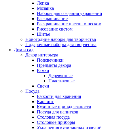
Лепка
Мозаика
Наборы для создания украшений
Раскрашивание
Раскрашивание цветным песком
Рисование светом
Шитье
Новогодние наборы для творчества
Подарочные наборы для творчества
Дом и сад
Декор интерьера
Подсвечники
Предметы декора
Рамки
Деревянные
Пластиковые
Свечи
Посуда
Емкости для хранения
Карвинг
Кухонные принадлежности
Посуда для напитков
Столовая посуда
Столовые приборы
Украшения кулинарных изделий