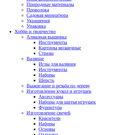
Природные материалы
Проволока
Садовая миниатюра
Украшения
Упаковка
Хобби и творчество
Алмазная вышивка
Инструменты
Картины мозаичные
Стразы
Валяние
Иглы для валяния
Инструменты
Наборы
Шерсть
Выжигание и резьба по дереву
Изготовление кукол и игрушек
Аксессуары
Наборы для шитья игрушек
Фурнитура
Изготовление свечей
Красители
Наборы
Основы
Отдушки