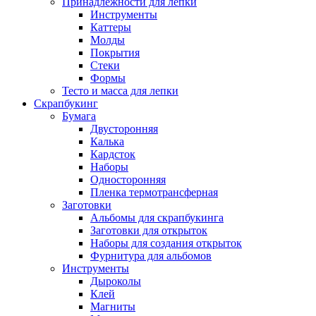
Принадлежности для лепки
Инструменты
Каттеры
Молды
Покрытия
Стеки
Формы
Тесто и масса для лепки
Скрапбукинг
Бумага
Двусторонняя
Калька
Кардсток
Наборы
Односторонняя
Пленка термотрансферная
Заготовки
Альбомы для скрапбукинга
Заготовки для открыток
Наборы для создания открыток
Фурнитура для альбомов
Инструменты
Дыроколы
Клей
Магниты