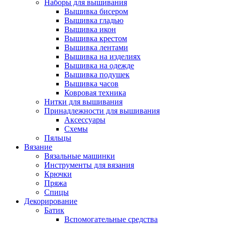
Наборы для вышивания
Вышивка бисером
Вышивка гладью
Вышивка икон
Вышивка крестом
Вышивка лентами
Вышивка на изделиях
Вышивка на одежде
Вышивка подушек
Вышивка часов
Ковровая техника
Нитки для вышивания
Принадлежности для вышивания
Аксессуары
Схемы
Пяльцы
Вязание
Вязальные машинки
Инструменты для вязания
Крючки
Пряжа
Спицы
Декорирование
Батик
Вспомогательные средства