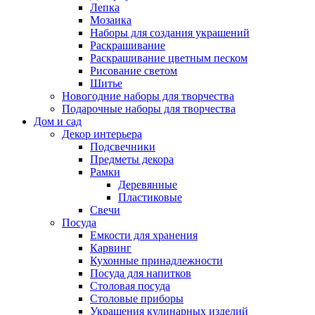
Лепка
Мозаика
Наборы для создания украшений
Раскрашивание
Раскрашивание цветным песком
Рисование светом
Шитье
Новогодние наборы для творчества
Подарочные наборы для творчества
Дом и сад
Декор интерьера
Подсвечники
Предметы декора
Рамки
Деревянные
Пластиковые
Свечи
Посуда
Емкости для хранения
Карвинг
Кухонные принадлежности
Посуда для напитков
Столовая посуда
Столовые приборы
Украшения кулинарных изделий