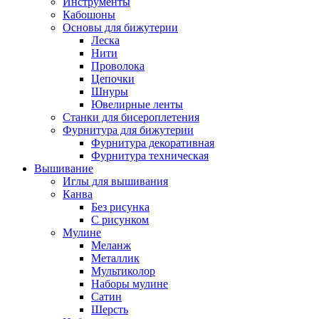
Инструменты
Кабошоны
Основы для бижутерии
Леска
Нити
Проволока
Цепочки
Шнуры
Ювелирные ленты
Станки для бисероплетения
Фурнитура для бижутерии
Фурнитура декоративная
Фурнитура техническая
Вышивание
Иглы для вышивания
Канва
Без рисунка
С рисунком
Мулине
Меланж
Металлик
Мультиколор
Наборы мулине
Сатин
Шерсть