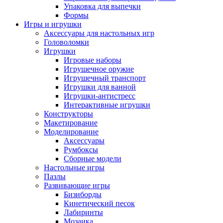
Упаковка для выпечки
Формы
Игры и игрушки
Аксессуары для настольных игр
Головоломки
Игрушки
Игровые наборы
Игрушечное оружие
Игрушечный транспорт
Игрушки для ванной
Игрушки-антистресс
Интерактивные игрушки
Конструкторы
Макетирование
Моделирование
Аксессуары
Румбоксы
Сборные модели
Настольные игры
Пазлы
Развивающие игры
Бизиборды
Кинетический песок
Лабиринты
Мозаика