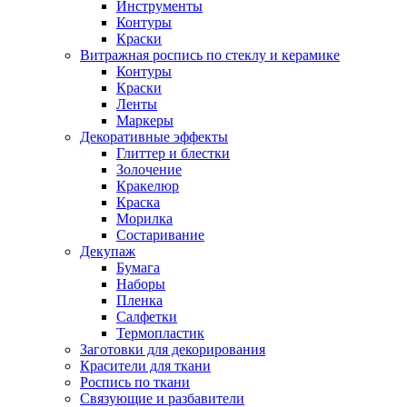
Инструменты
Контуры
Краски
Витражная роспись по стеклу и керамике
Контуры
Краски
Ленты
Маркеры
Декоративные эффекты
Глиттер и блестки
Золочение
Кракелюр
Краска
Морилка
Состаривание
Декупаж
Бумага
Наборы
Пленка
Салфетки
Термопластик
Заготовки для декорирования
Красители для ткани
Роспись по ткани
Связующие и разбавители