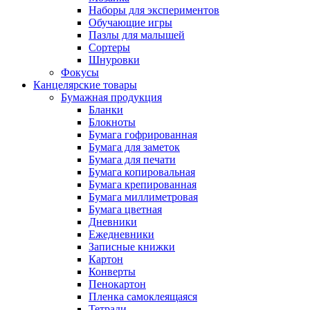
Наборы для экспериментов
Обучающие игры
Пазлы для малышей
Сортеры
Шнуровки
Фокусы
Канцелярские товары
Бумажная продукция
Бланки
Блокноты
Бумага гофрированная
Бумага для заметок
Бумага для печати
Бумага копировальная
Бумага крепированная
Бумага миллиметровая
Бумага цветная
Дневники
Ежедневники
Записные книжки
Картон
Конверты
Пенокартон
Пленка самоклеящаяся
Тетради