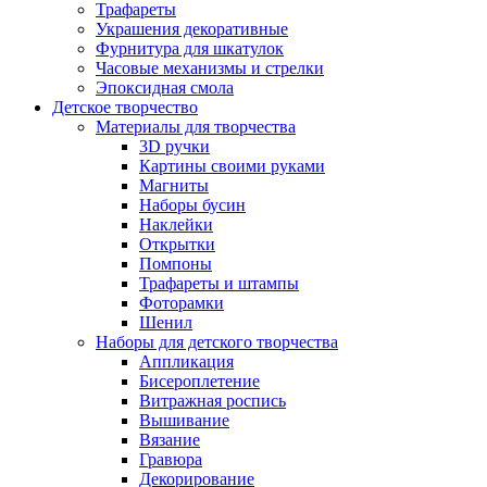
Трафареты
Украшения декоративные
Фурнитура для шкатулок
Часовые механизмы и стрелки
Эпоксидная смола
Детское творчество
Материалы для творчества
3D ручки
Картины своими руками
Магниты
Наборы бусин
Наклейки
Открытки
Помпоны
Трафареты и штампы
Фоторамки
Шенил
Наборы для детского творчества
Аппликация
Бисероплетение
Витражная роспись
Вышивание
Вязание
Гравюра
Декорирование