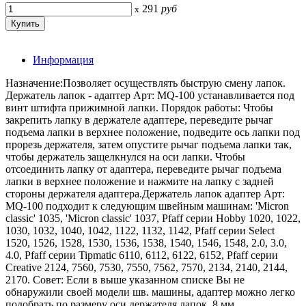
291
руб
x
Информация
Назначение:Позволяет осуществлять быструю смену лапок.
Держатель лапок - адаптер Арт: MQ-100 устанавливается под
винт штифта прижимной лапки. Порядок работы: Чтобы
закрепить лапку в держателе адаптере, переведите рычаг
подъема лапки в верхнее положение, подведите ось лапки под
прорезь держателя, затем опустите рычаг подъема лапки так,
чтобы держатель защелкнулся на оси лапки. Чтобы
отсоединить лапку от адаптера, переведите рычаг подъема
лапки в верхнее положение и нажмите на лапку с задней
стороны держателя адаптера.Держатель лапок адаптер Арт:
MQ-100 подходит к следующим швейным машинам: 'Micron
classic' 1035, 'Micron classic' 1037, Pfaff серии Hobby 1020, 1022,
1030, 1032, 1040, 1042, 1122, 1132, 1142, Pfaff серии Select
1520, 1526, 1528, 1530, 1536, 1538, 1540, 1546, 1548, 2.0, 3.0,
4.0, Pfaff серии Tipmatic 6110, 6112, 6122, 6152, Pfaff серии
Creative 2124, 7560, 7530, 7550, 7562, 7570, 2134, 2140, 2144,
2170. Совет: Если в выше указанном списке Вы не
обнаружили своей модели шв. машины, адаптер можно легко
подобрать по размеру оси держателя лапок, 8 мм.