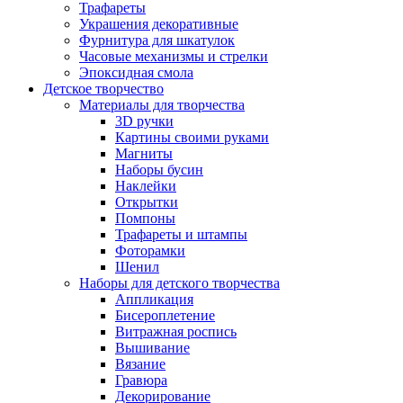
Трафареты
Украшения декоративные
Фурнитура для шкатулок
Часовые механизмы и стрелки
Эпоксидная смола
Детское творчество
Материалы для творчества
3D ручки
Картины своими руками
Магниты
Наборы бусин
Наклейки
Открытки
Помпоны
Трафареты и штампы
Фоторамки
Шенил
Наборы для детского творчества
Аппликация
Бисероплетение
Витражная роспись
Вышивание
Вязание
Гравюра
Декорирование