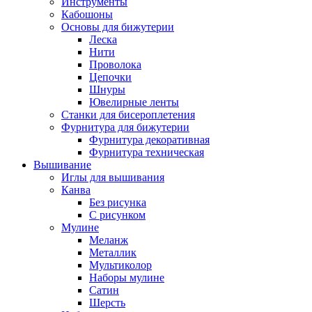
Инструменты
Кабошоны
Основы для бижутерии
Леска
Нити
Проволока
Цепочки
Шнуры
Ювелирные ленты
Станки для бисероплетения
Фурнитура для бижутерии
Фурнитура декоративная
Фурнитура техническая
Вышивание
Иглы для вышивания
Канва
Без рисунка
С рисунком
Мулине
Меланж
Металлик
Мультиколор
Наборы мулине
Сатин
Шерсть