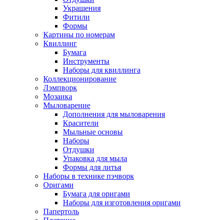
Украшения
Фитили
Формы
Картины по номерам
Квиллинг
Бумага
Инструменты
Наборы для квиллинга
Коллекционирование
Лэмпворк
Мозаика
Мыловарение
Дополнения для мыловарения
Красители
Мыльные основы
Наборы
Отдушки
Упаковка для мыла
Формы для литья
Наборы в технике пэчворк
Оригами
Бумага для оригами
Наборы для изготовления оригами
Папертоль