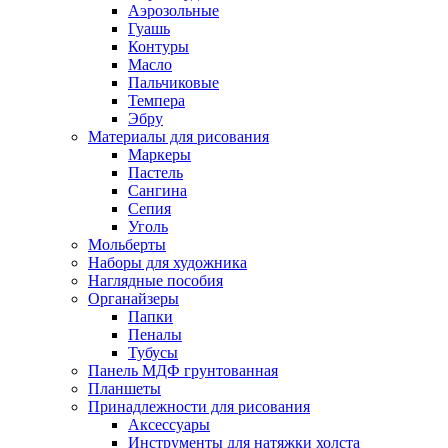
Аэрозольные
Гуашь
Контуры
Масло
Пальчиковые
Темпера
Эбру
Материалы для рисования
Маркеры
Пастель
Сангина
Сепия
Уголь
Мольберты
Наборы для художника
Наглядные пособия
Органайзеры
Папки
Пеналы
Тубусы
Панель МДФ грунтованная
Планшеты
Принадлежности для рисования
Аксессуары
Инструменты для натяжки холста