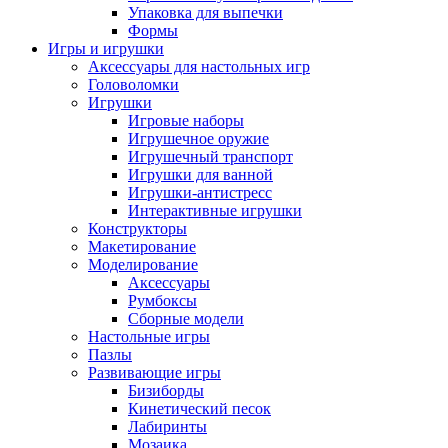
Упаковка для выпечки
Формы
Игры и игрушки
Аксессуары для настольных игр
Головоломки
Игрушки
Игровые наборы
Игрушечное оружие
Игрушечный транспорт
Игрушки для ванной
Игрушки-антистресс
Интерактивные игрушки
Конструкторы
Макетирование
Моделирование
Аксессуары
Румбоксы
Сборные модели
Настольные игры
Пазлы
Развивающие игры
Бизиборды
Кинетический песок
Лабиринты
Мозаика