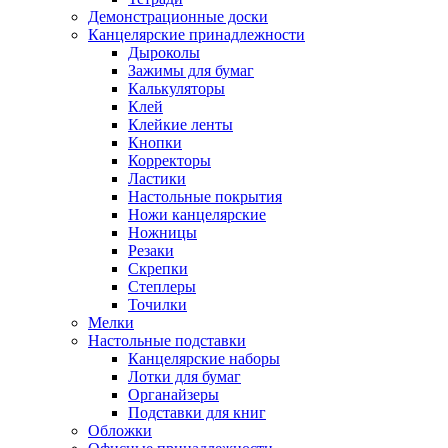
Демонстрационные доски
Канцелярские принадлежности
Дыроколы
Зажимы для бумаг
Калькуляторы
Клей
Клейкие ленты
Кнопки
Корректоры
Ластики
Настольные покрытия
Ножи канцелярские
Ножницы
Резаки
Скрепки
Степлеры
Точилки
Мелки
Настольные подставки
Канцелярские наборы
Лотки для бумаг
Органайзеры
Подставки для книг
Обложки