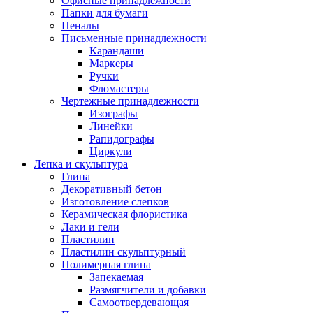
Офисные принадлежности
Папки для бумаги
Пеналы
Письменные принадлежности
Карандаши
Маркеры
Ручки
Фломастеры
Чертежные принадлежности
Изографы
Линейки
Рапидографы
Циркули
Лепка и скульптура
Глина
Декоративный бетон
Изготовление слепков
Керамическая флористика
Лаки и гели
Пластилин
Пластилин скульптурный
Полимерная глина
Запекаемая
Размягчители и добавки
Самоотвердевающая