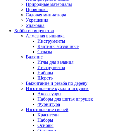
Природные материалы
Проволока
Садовая миниатюра
Украшения
Упаковка
Хобби и творчество
Алмазная вышивка
Инструменты
Картины мозаичные
Стразы
Валяние
Иглы для валяния
Инструменты
Наборы
Шерсть
Выжигание и резьба по дереву
Изготовление кукол и игрушек
Аксессуары
Наборы для шитья игрушек
Фурнитура
Изготовление свечей
Красители
Наборы
Основы
Отдушки