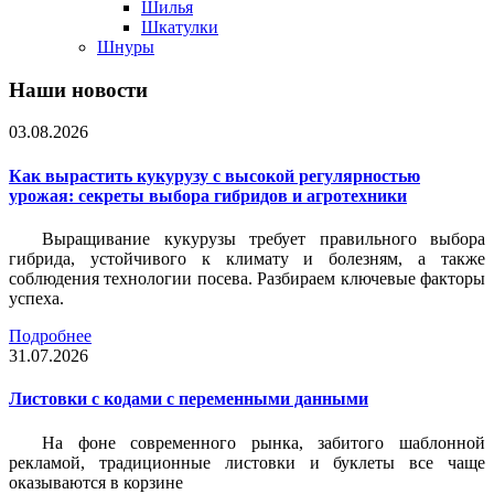
Шилья
Шкатулки
Шнуры
Наши новости
03.08.2026
Как вырастить кукурузу с высокой регулярностью
урожая: секреты выбора гибридов и агротехники
Выращивание кукурузы требует правильного выбора
гибрида, устойчивого к климату и болезням, а также
соблюдения технологии посева. Разбираем ключевые факторы
успеха.
Подробнее
31.07.2026
Листовки c кодами с переменными данными
На фоне современного рынка, забитого шаблонной
рекламой, традиционные листовки и буклеты все чаще
оказываются в корзине