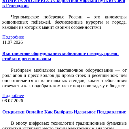
КОМЕТА ЭКСПРЕСС: Скоростной морской путь из Сочи
в Геленджик
Черноморское побережье России – это километры
живописных пейзажей, бесчисленные курорты и города,
каждый из которых манит своими особенностями
Подробнее
11.07.2026
Выставочное оборудование: мобильные стенды, промо-
стойки и ресепшн-зоны
Разбираем мобильное выставочное оборудование — от
ролл-апов и пресс-воллов до промо-стоек и ресепшн-зон: чем
оно отличается от капитальных стендов, каким требованиям
отвечает и как подобрать комплект под свою задачу и бюджет.
Подробнее
08.07.2026
Открытки Онлайн: Как Выбрать Идеальное Поздравление
В эпоху цифровых технологий традиционные бумажные
открытки уступают место своим электронным аналогам