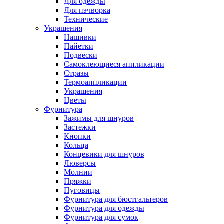
Для одежды
Для пэчворка
Технические
Украшения
Нашивки
Пайетки
Подвески
Самоклеющиеся аппликации
Стразы
Термоаппликации
Украшения
Цветы
Фурнитура
Зажимы для шнуров
Застежки
Кнопки
Кольца
Концевики для шнуров
Люверсы
Молнии
Пряжки
Пуговицы
Фурнитура для бюстгальтеров
Фурнитура для одежды
Фурнитура для сумок