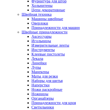
Фурнитура для штор
Хольнитены
Цепи декоративные
Швейная техника
Машины швейные
Оверлоки
Принадлежности для машин
Швейные принадлежности
Аксессуары
Игольницы
Измерительные ленты
Инструменты
Клеевые пистолеты
Лекала
Линейки
Лупы
Манекены
Маты для резки
Наборы для шитья
Наперстки
Ножи раскройные
Ножницы
Органайзеры
Принадлежности для кроя
Светильники