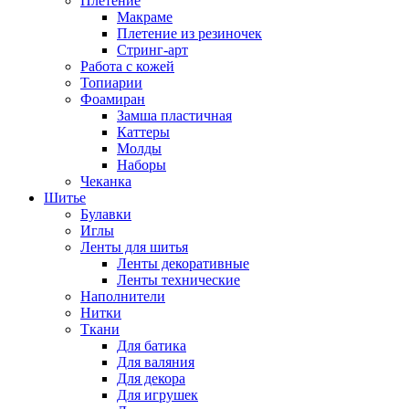
Плетение
Макраме
Плетение из резиночек
Стринг-арт
Работа с кожей
Топиарии
Фоамиран
Замша пластичная
Каттеры
Молды
Наборы
Чеканка
Шитье
Булавки
Иглы
Ленты для шитья
Ленты декоративные
Ленты технические
Наполнители
Нитки
Ткани
Для батика
Для валяния
Для декора
Для игрушек