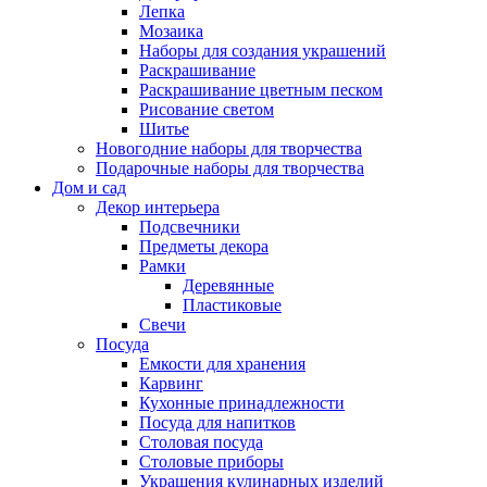
Лепка
Мозаика
Наборы для создания украшений
Раскрашивание
Раскрашивание цветным песком
Рисование светом
Шитье
Новогодние наборы для творчества
Подарочные наборы для творчества
Дом и сад
Декор интерьера
Подсвечники
Предметы декора
Рамки
Деревянные
Пластиковые
Свечи
Посуда
Емкости для хранения
Карвинг
Кухонные принадлежности
Посуда для напитков
Столовая посуда
Столовые приборы
Украшения кулинарных изделий