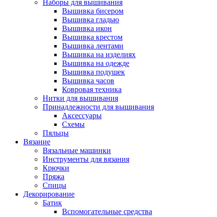
Наборы для вышивания
Вышивка бисером
Вышивка гладью
Вышивка икон
Вышивка крестом
Вышивка лентами
Вышивка на изделиях
Вышивка на одежде
Вышивка подушек
Вышивка часов
Ковровая техника
Нитки для вышивания
Принадлежности для вышивания
Аксессуары
Схемы
Пяльцы
Вязание
Вязальные машинки
Инструменты для вязания
Крючки
Пряжа
Спицы
Декорирование
Батик
Вспомогательные средства