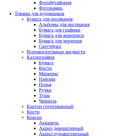
Фотобутафория
Фоторамки
Товары для художников
Бумага для рисования
Альбомы для рисования
Бумага для графики
Бумага для живописи
Бумага для черчения
Скетчбуки
Вспомогательные жидкости
Каллиграфия
Бумага
Кисти
Маркеры
Наборы
Перья
Ручки
Тушь
Чернила
Картон грунтованный
Кисти
Краски
Акварель
Акрил декоративный
Акрил художественный