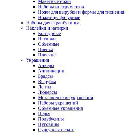
Макетные ножи
Наборы инструментов
Ножи для вырубки и формы для тиснения
Ножницы фигурные
Наборы для скрапбукинга
Наклейки и натирки
Контурные
Натирки
Объемные
Пленка
Плоские
Украшения
Анкеры
Аппликации
Брадсы
Вырубка
Ленты
Люверсы
Металлические украшения
Наборы украшений
Объемные украшения
Перья
Полубусины
Пуговицы
Сургучная печать