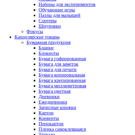
Наборы для экспериментов
Обучающие игры
Пазлы для малышей
Сортеры
Шнуровки
Фокусы
Канцелярские товары
Бумажная продукция
Бланки
Блокноты
Бумага гофрированная
Бумага для заметок
Бумага для печати
Бумага копировальная
Бумага крепированная
Бумага миллиметровая
Бумага цветная
Дневники
Ежедневники
Записные книжки
Картон
Конверты
Пенокартон
Пленка самоклеящаяся
Тетради