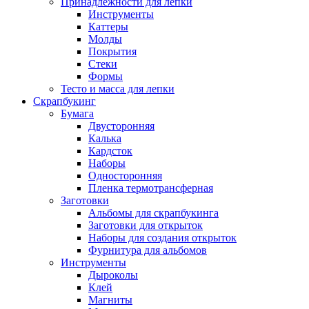
Принадлежности для лепки
Инструменты
Каттеры
Молды
Покрытия
Стеки
Формы
Тесто и масса для лепки
Скрапбукинг
Бумага
Двусторонняя
Калька
Кардсток
Наборы
Односторонняя
Пленка термотрансферная
Заготовки
Альбомы для скрапбукинга
Заготовки для открыток
Наборы для создания открыток
Фурнитура для альбомов
Инструменты
Дыроколы
Клей
Магниты