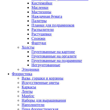
Кистемойки
Масленки
Мастихины
Наждачная бумага
Палитры
Планки для подрамников
Распылители
Растушевки
Спонжи
Фартуки
Холсты
Грунтованные на картоне
Грунтованные на оргалите
Грунтованные на подрамнике
Негрунтованные
Этюдники
Флористика
Вазы, горшки и корзины
Искусственные цветы
Каркасы
Ленты
Марблс
Наборы для выращивания
Наполнители
Пена флористическая