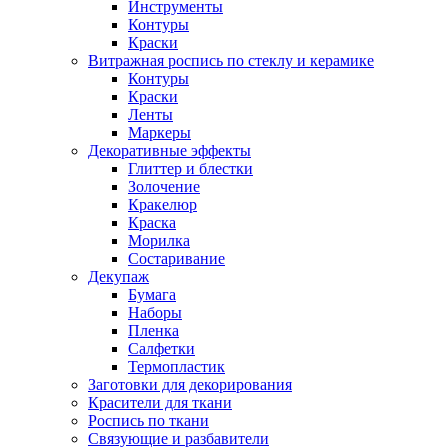
Инструменты
Контуры
Краски
Витражная роспись по стеклу и керамике
Контуры
Краски
Ленты
Маркеры
Декоративные эффекты
Глиттер и блестки
Золочение
Кракелюр
Краска
Морилка
Состаривание
Декупаж
Бумага
Наборы
Пленка
Салфетки
Термопластик
Заготовки для декорирования
Красители для ткани
Роспись по ткани
Связующие и разбавители