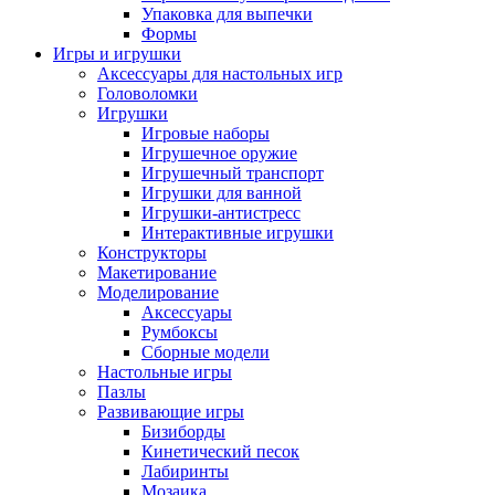
Упаковка для выпечки
Формы
Игры и игрушки
Аксессуары для настольных игр
Головоломки
Игрушки
Игровые наборы
Игрушечное оружие
Игрушечный транспорт
Игрушки для ванной
Игрушки-антистресс
Интерактивные игрушки
Конструкторы
Макетирование
Моделирование
Аксессуары
Румбоксы
Сборные модели
Настольные игры
Пазлы
Развивающие игры
Бизиборды
Кинетический песок
Лабиринты
Мозаика