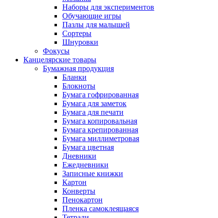
Наборы для экспериментов
Обучающие игры
Пазлы для малышей
Сортеры
Шнуровки
Фокусы
Канцелярские товары
Бумажная продукция
Бланки
Блокноты
Бумага гофрированная
Бумага для заметок
Бумага для печати
Бумага копировальная
Бумага крепированная
Бумага миллиметровая
Бумага цветная
Дневники
Ежедневники
Записные книжки
Картон
Конверты
Пенокартон
Пленка самоклеящаяся
Тетради