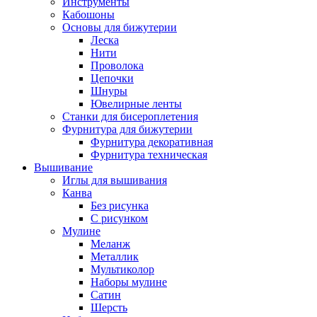
Инструменты
Кабошоны
Основы для бижутерии
Леска
Нити
Проволока
Цепочки
Шнуры
Ювелирные ленты
Станки для бисероплетения
Фурнитура для бижутерии
Фурнитура декоративная
Фурнитура техническая
Вышивание
Иглы для вышивания
Канва
Без рисунка
С рисунком
Мулине
Меланж
Металлик
Мультиколор
Наборы мулине
Сатин
Шерсть