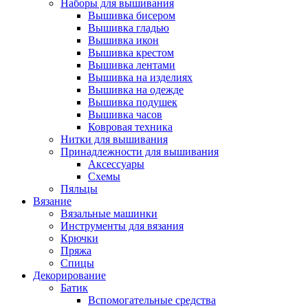
Наборы для вышивания
Вышивка бисером
Вышивка гладью
Вышивка икон
Вышивка крестом
Вышивка лентами
Вышивка на изделиях
Вышивка на одежде
Вышивка подушек
Вышивка часов
Ковровая техника
Нитки для вышивания
Принадлежности для вышивания
Аксессуары
Схемы
Пяльцы
Вязание
Вязальные машинки
Инструменты для вязания
Крючки
Пряжа
Спицы
Декорирование
Батик
Вспомогательные средства