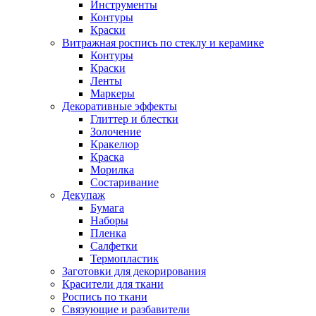
Инструменты
Контуры
Краски
Витражная роспись по стеклу и керамике
Контуры
Краски
Ленты
Маркеры
Декоративные эффекты
Глиттер и блестки
Золочение
Кракелюр
Краска
Морилка
Состаривание
Декупаж
Бумага
Наборы
Пленка
Салфетки
Термопластик
Заготовки для декорирования
Красители для ткани
Роспись по ткани
Связующие и разбавители