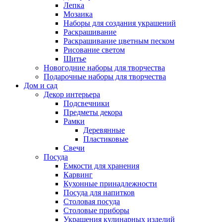
Лепка
Мозаика
Наборы для создания украшений
Раскрашивание
Раскрашивание цветным песком
Рисование светом
Шитье
Новогодние наборы для творчества
Подарочные наборы для творчества
Дом и сад
Декор интерьера
Подсвечники
Предметы декора
Рамки
Деревянные
Пластиковые
Свечи
Посуда
Емкости для хранения
Карвинг
Кухонные принадлежности
Посуда для напитков
Столовая посуда
Столовые приборы
Украшения кулинарных изделий