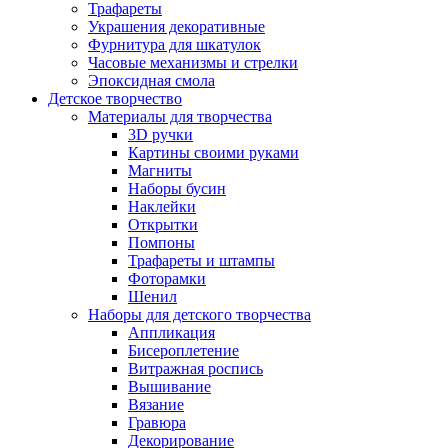
Трафареты
Украшения декоративные
Фурнитура для шкатулок
Часовые механизмы и стрелки
Эпоксидная смола
Детское творчество
Материалы для творчества
3D ручки
Картины своими руками
Магниты
Наборы бусин
Наклейки
Открытки
Помпоны
Трафареты и штампы
Фоторамки
Шенил
Наборы для детского творчества
Аппликация
Бисероплетение
Витражная роспись
Вышивание
Вязание
Гравюра
Декорирование