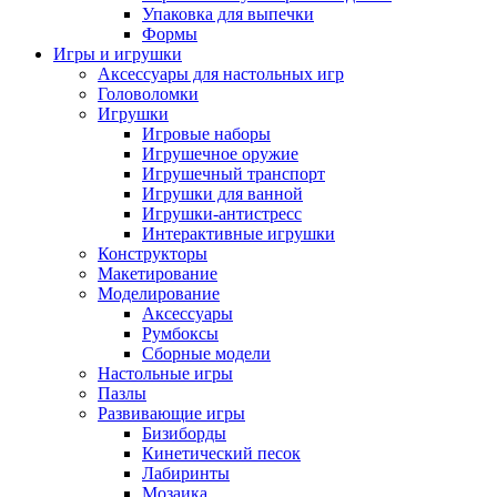
Упаковка для выпечки
Формы
Игры и игрушки
Аксессуары для настольных игр
Головоломки
Игрушки
Игровые наборы
Игрушечное оружие
Игрушечный транспорт
Игрушки для ванной
Игрушки-антистресс
Интерактивные игрушки
Конструкторы
Макетирование
Моделирование
Аксессуары
Румбоксы
Сборные модели
Настольные игры
Пазлы
Развивающие игры
Бизиборды
Кинетический песок
Лабиринты
Мозаика