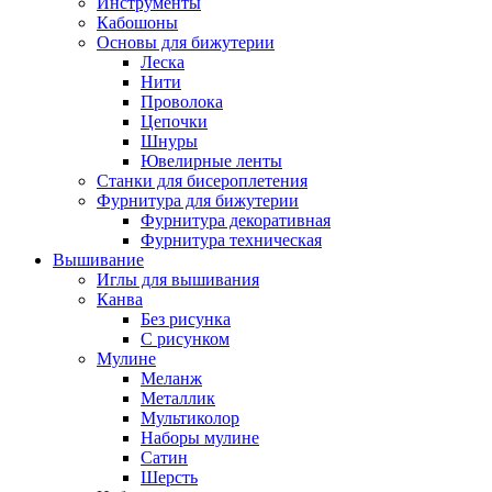
Инструменты
Кабошоны
Основы для бижутерии
Леска
Нити
Проволока
Цепочки
Шнуры
Ювелирные ленты
Станки для бисероплетения
Фурнитура для бижутерии
Фурнитура декоративная
Фурнитура техническая
Вышивание
Иглы для вышивания
Канва
Без рисунка
С рисунком
Мулине
Меланж
Металлик
Мультиколор
Наборы мулине
Сатин
Шерсть