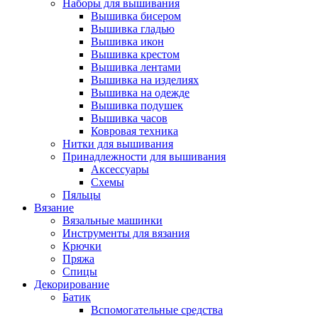
Наборы для вышивания
Вышивка бисером
Вышивка гладью
Вышивка икон
Вышивка крестом
Вышивка лентами
Вышивка на изделиях
Вышивка на одежде
Вышивка подушек
Вышивка часов
Ковровая техника
Нитки для вышивания
Принадлежности для вышивания
Аксессуары
Схемы
Пяльцы
Вязание
Вязальные машинки
Инструменты для вязания
Крючки
Пряжа
Спицы
Декорирование
Батик
Вспомогательные средства