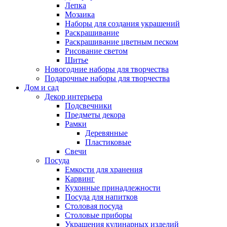
Лепка
Мозаика
Наборы для создания украшений
Раскрашивание
Раскрашивание цветным песком
Рисование светом
Шитье
Новогодние наборы для творчества
Подарочные наборы для творчества
Дом и сад
Декор интерьера
Подсвечники
Предметы декора
Рамки
Деревянные
Пластиковые
Свечи
Посуда
Емкости для хранения
Карвинг
Кухонные принадлежности
Посуда для напитков
Столовая посуда
Столовые приборы
Украшения кулинарных изделий