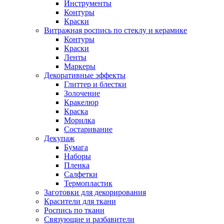
Инструменты
Контуры
Краски
Витражная роспись по стеклу и керамике
Контуры
Краски
Ленты
Маркеры
Декоративные эффекты
Глиттер и блестки
Золочение
Кракелюр
Краска
Морилка
Состаривание
Декупаж
Бумага
Наборы
Пленка
Салфетки
Термопластик
Заготовки для декорирования
Красители для ткани
Роспись по ткани
Связующие и разбавители