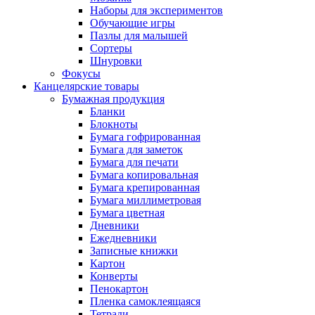
Наборы для экспериментов
Обучающие игры
Пазлы для малышей
Сортеры
Шнуровки
Фокусы
Канцелярские товары
Бумажная продукция
Бланки
Блокноты
Бумага гофрированная
Бумага для заметок
Бумага для печати
Бумага копировальная
Бумага крепированная
Бумага миллиметровая
Бумага цветная
Дневники
Ежедневники
Записные книжки
Картон
Конверты
Пенокартон
Пленка самоклеящаяся
Тетради