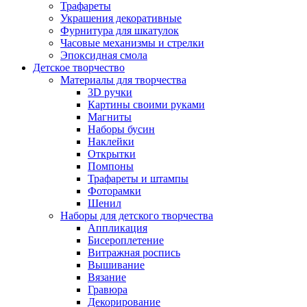
Трафареты
Украшения декоративные
Фурнитура для шкатулок
Часовые механизмы и стрелки
Эпоксидная смола
Детское творчество
Материалы для творчества
3D ручки
Картины своими руками
Магниты
Наборы бусин
Наклейки
Открытки
Помпоны
Трафареты и штампы
Фоторамки
Шенил
Наборы для детского творчества
Аппликация
Бисероплетение
Витражная роспись
Вышивание
Вязание
Гравюра
Декорирование