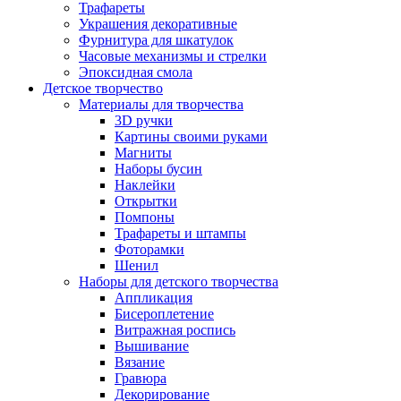
Трафареты
Украшения декоративные
Фурнитура для шкатулок
Часовые механизмы и стрелки
Эпоксидная смола
Детское творчество
Материалы для творчества
3D ручки
Картины своими руками
Магниты
Наборы бусин
Наклейки
Открытки
Помпоны
Трафареты и штампы
Фоторамки
Шенил
Наборы для детского творчества
Аппликация
Бисероплетение
Витражная роспись
Вышивание
Вязание
Гравюра
Декорирование