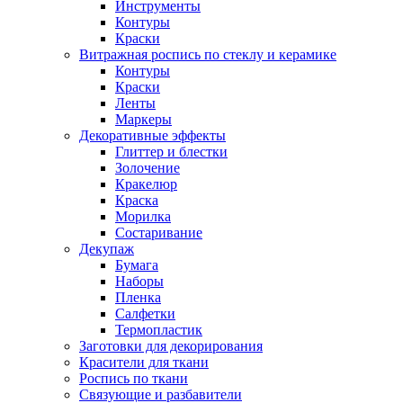
Инструменты
Контуры
Краски
Витражная роспись по стеклу и керамике
Контуры
Краски
Ленты
Маркеры
Декоративные эффекты
Глиттер и блестки
Золочение
Кракелюр
Краска
Морилка
Состаривание
Декупаж
Бумага
Наборы
Пленка
Салфетки
Термопластик
Заготовки для декорирования
Красители для ткани
Роспись по ткани
Связующие и разбавители