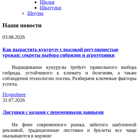
Шилья
Шкатулки
Шнуры
Наши новости
03.08.2026
Как вырастить кукурузу с высокой регулярностью
урожая: секреты выбора гибридов и агротехники
Выращивание кукурузы требует правильного выбора
гибрида, устойчивого к климату и болезням, а также
соблюдения технологии посева. Разбираем ключевые факторы
успеха.
Подробнее
31.07.2026
Листовки c кодами с переменными данными
На фоне современного рынка, забитого шаблонной
рекламой, традиционные листовки и буклеты все чаще
оказываются в корзине