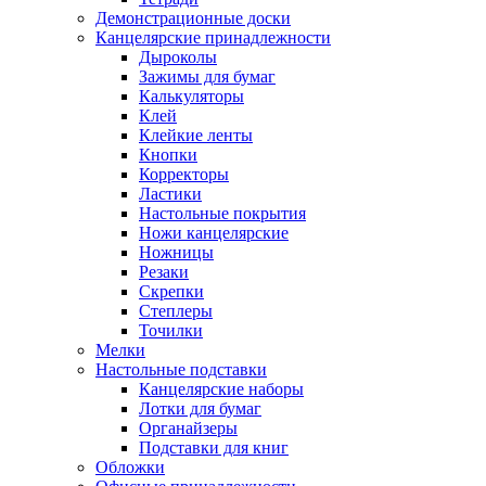
Демонстрационные доски
Канцелярские принадлежности
Дыроколы
Зажимы для бумаг
Калькуляторы
Клей
Клейкие ленты
Кнопки
Корректоры
Ластики
Настольные покрытия
Ножи канцелярские
Ножницы
Резаки
Скрепки
Степлеры
Точилки
Мелки
Настольные подставки
Канцелярские наборы
Лотки для бумаг
Органайзеры
Подставки для книг
Обложки