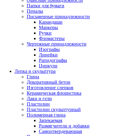
Офисные принадлежности
Папки для бумаги
Пеналы
Письменные принадлежности
Карандаши
Маркеры
Ручки
Фломастеры
Чертежные принадлежности
Изографы
Линейки
Рапидографы
Циркули
Лепка и скульптура
Глина
Декоративный бетон
Изготовление слепков
Керамическая флористика
Лаки и гели
Пластилин
Пластилин скульптурный
Полимерная глина
Запекаемая
Размягчители и добавки
Самоотвердевающая