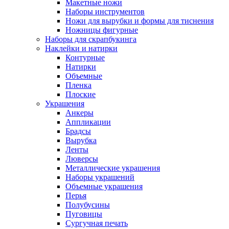
Макетные ножи
Наборы инструментов
Ножи для вырубки и формы для тиснения
Ножницы фигурные
Наборы для скрапбукинга
Наклейки и натирки
Контурные
Натирки
Объемные
Пленка
Плоские
Украшения
Анкеры
Аппликации
Брадсы
Вырубка
Ленты
Люверсы
Металлические украшения
Наборы украшений
Объемные украшения
Перья
Полубусины
Пуговицы
Сургучная печать