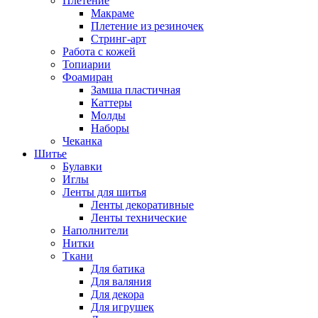
Плетение
Макраме
Плетение из резиночек
Стринг-арт
Работа с кожей
Топиарии
Фоамиран
Замша пластичная
Каттеры
Молды
Наборы
Чеканка
Шитье
Булавки
Иглы
Ленты для шитья
Ленты декоративные
Ленты технические
Наполнители
Нитки
Ткани
Для батика
Для валяния
Для декора
Для игрушек