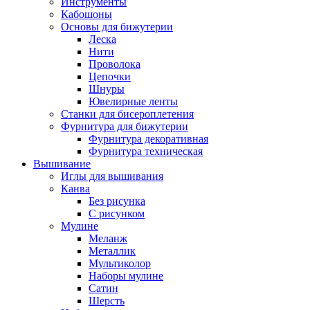
Инструменты
Кабошоны
Основы для бижутерии
Леска
Нити
Проволока
Цепочки
Шнуры
Ювелирные ленты
Станки для бисероплетения
Фурнитура для бижутерии
Фурнитура декоративная
Фурнитура техническая
Вышивание
Иглы для вышивания
Канва
Без рисунка
С рисунком
Мулине
Меланж
Металлик
Мультиколор
Наборы мулине
Сатин
Шерсть