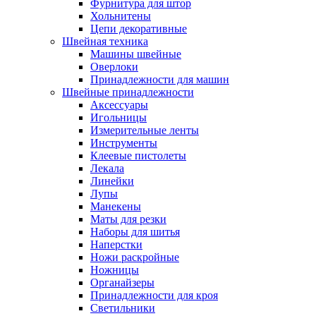
Фурнитура для штор
Хольнитены
Цепи декоративные
Швейная техника
Машины швейные
Оверлоки
Принадлежности для машин
Швейные принадлежности
Аксессуары
Игольницы
Измерительные ленты
Инструменты
Клеевые пистолеты
Лекала
Линейки
Лупы
Манекены
Маты для резки
Наборы для шитья
Наперстки
Ножи раскройные
Ножницы
Органайзеры
Принадлежности для кроя
Светильники