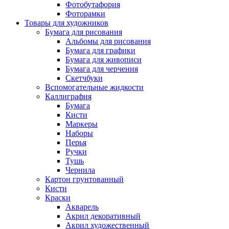
Фотобутафория
Фоторамки
Товары для художников
Бумага для рисования
Альбомы для рисования
Бумага для графики
Бумага для живописи
Бумага для черчения
Скетчбуки
Вспомогательные жидкости
Каллиграфия
Бумага
Кисти
Маркеры
Наборы
Перья
Ручки
Тушь
Чернила
Картон грунтованный
Кисти
Краски
Акварель
Акрил декоративный
Акрил художественный