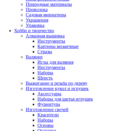
Природные материалы
Проволока
Садовая миниатюра
Украшения
Упаковка
Хобби и творчество
Алмазная вышивка
Инструменты
Картины мозаичные
Стразы
Валяние
Иглы для валяния
Инструменты
Наборы
Шерсть
Выжигание и резьба по дереву
Изготовление кукол и игрушек
Аксессуары
Наборы для шитья игрушек
Фурнитура
Изготовление свечей
Красители
Наборы
Основы
Отдушки