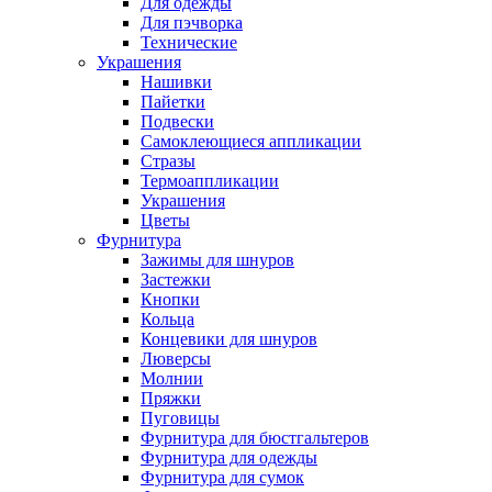
Для одежды
Для пэчворка
Технические
Украшения
Нашивки
Пайетки
Подвески
Самоклеющиеся аппликации
Стразы
Термоаппликации
Украшения
Цветы
Фурнитура
Зажимы для шнуров
Застежки
Кнопки
Кольца
Концевики для шнуров
Люверсы
Молнии
Пряжки
Пуговицы
Фурнитура для бюстгальтеров
Фурнитура для одежды
Фурнитура для сумок