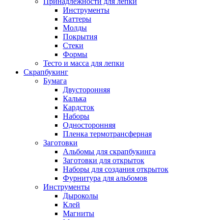
Принадлежности для лепки
Инструменты
Каттеры
Молды
Покрытия
Стеки
Формы
Тесто и масса для лепки
Скрапбукинг
Бумага
Двусторонняя
Калька
Кардсток
Наборы
Односторонняя
Пленка термотрансферная
Заготовки
Альбомы для скрапбукинга
Заготовки для открыток
Наборы для создания открыток
Фурнитура для альбомов
Инструменты
Дыроколы
Клей
Магниты