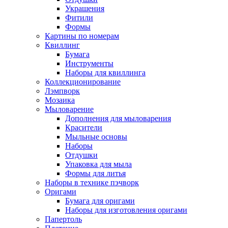
Украшения
Фитили
Формы
Картины по номерам
Квиллинг
Бумага
Инструменты
Наборы для квиллинга
Коллекционирование
Лэмпворк
Мозаика
Мыловарение
Дополнения для мыловарения
Красители
Мыльные основы
Наборы
Отдушки
Упаковка для мыла
Формы для литья
Наборы в технике пэчворк
Оригами
Бумага для оригами
Наборы для изготовления оригами
Папертоль