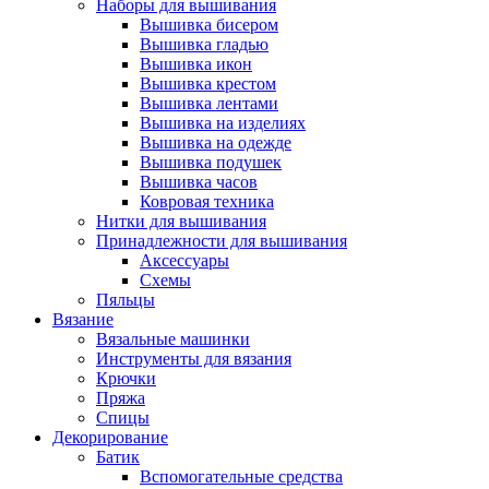
Наборы для вышивания
Вышивка бисером
Вышивка гладью
Вышивка икон
Вышивка крестом
Вышивка лентами
Вышивка на изделиях
Вышивка на одежде
Вышивка подушек
Вышивка часов
Ковровая техника
Нитки для вышивания
Принадлежности для вышивания
Аксессуары
Схемы
Пяльцы
Вязание
Вязальные машинки
Инструменты для вязания
Крючки
Пряжа
Спицы
Декорирование
Батик
Вспомогательные средства