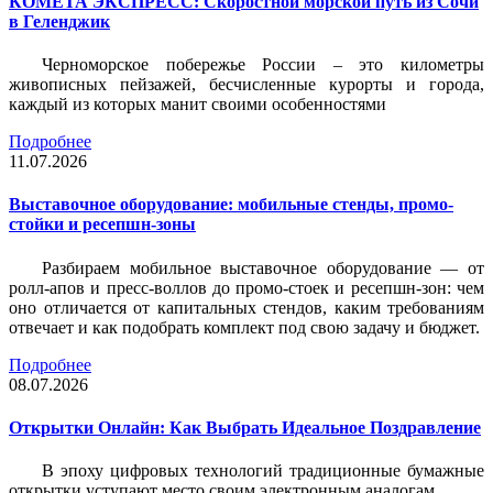
КОМЕТА ЭКСПРЕСС: Скоростной морской путь из Сочи
в Геленджик
Черноморское побережье России – это километры
живописных пейзажей, бесчисленные курорты и города,
каждый из которых манит своими особенностями
Подробнее
11.07.2026
Выставочное оборудование: мобильные стенды, промо-
стойки и ресепшн-зоны
Разбираем мобильное выставочное оборудование — от
ролл-апов и пресс-воллов до промо-стоек и ресепшн-зон: чем
оно отличается от капитальных стендов, каким требованиям
отвечает и как подобрать комплект под свою задачу и бюджет.
Подробнее
08.07.2026
Открытки Онлайн: Как Выбрать Идеальное Поздравление
В эпоху цифровых технологий традиционные бумажные
открытки уступают место своим электронным аналогам