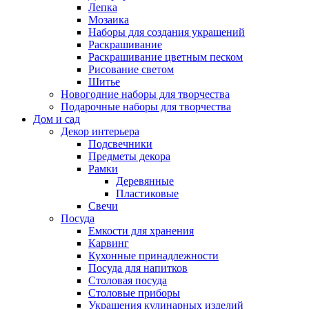
Лепка
Мозаика
Наборы для создания украшений
Раскрашивание
Раскрашивание цветным песком
Рисование светом
Шитье
Новогодние наборы для творчества
Подарочные наборы для творчества
Дом и сад
Декор интерьера
Подсвечники
Предметы декора
Рамки
Деревянные
Пластиковые
Свечи
Посуда
Емкости для хранения
Карвинг
Кухонные принадлежности
Посуда для напитков
Столовая посуда
Столовые приборы
Украшения кулинарных изделий