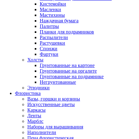
Кистемойки
Масленки
Мастихины
Наждачная бумага
Палитры
Планки для подрамников
Распылители
Растушевки
Спонжи
Фартуки
Холсты
Грунтованные на картоне
Грунтованные на оргалите
Грунтованные на подрамнике
Негрунтованные
Этюдники
Флористика
Вазы, горшки и корзины
Искусственные цветы
Каркасы
Ленты
Марблс
Наборы для выращивания
Наполнители
Пена флористическая