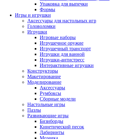
Упаковка для выпечки
Формы
Игры и игрушки
Аксессуары для настольных игр
Головоломки
Игрушки
Игровые наборы
Игрушечное оружие
Игрушечный транспорт
Игрушки для ванной
Игрушки-антистресс
Интерактивные игрушки
Конструкторы
Макетирование
Моделирование
Аксессуары
Румбоксы
Сборные модели
Настольные игры
Пазлы
Развивающие игры
Бизиборды
Кинетический песок
Лабиринты
Мозаика