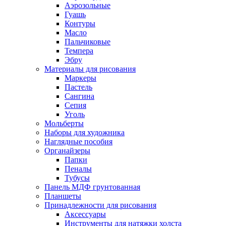
Аэрозольные
Гуашь
Контуры
Масло
Пальчиковые
Темпера
Эбру
Материалы для рисования
Маркеры
Пастель
Сангина
Сепия
Уголь
Мольберты
Наборы для художника
Наглядные пособия
Органайзеры
Папки
Пеналы
Тубусы
Панель МДФ грунтованная
Планшеты
Принадлежности для рисования
Аксессуары
Инструменты для натяжки холста