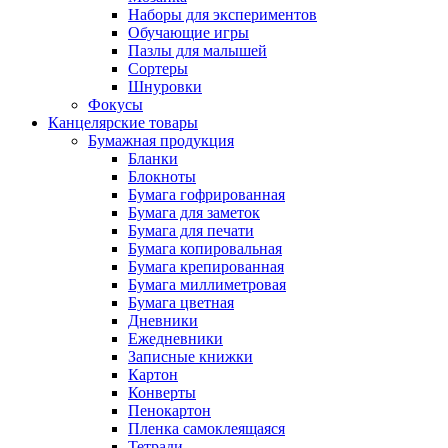
Наборы для экспериментов
Обучающие игры
Пазлы для малышей
Сортеры
Шнуровки
Фокусы
Канцелярские товары
Бумажная продукция
Бланки
Блокноты
Бумага гофрированная
Бумага для заметок
Бумага для печати
Бумага копировальная
Бумага крепированная
Бумага миллиметровая
Бумага цветная
Дневники
Ежедневники
Записные книжки
Картон
Конверты
Пенокартон
Пленка самоклеящаяся
Тетради