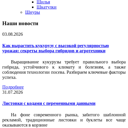
Шилья
Шкатулки
Шнуры
Наши новости
03.08.2026
Как вырастить кукурузу с высокой регулярностью
урожая: секреты выбора гибридов и агротехники
Выращивание кукурузы требует правильного выбора
гибрида, устойчивого к климату и болезням, а также
соблюдения технологии посева. Разбираем ключевые факторы
успеха.
Подробнее
31.07.2026
Листовки c кодами с переменными данными
На фоне современного рынка, забитого шаблонной
рекламой, традиционные листовки и буклеты все чаще
оказываются в корзине