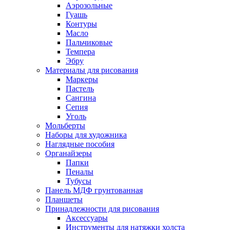
Аэрозольные
Гуашь
Контуры
Масло
Пальчиковые
Темпера
Эбру
Материалы для рисования
Маркеры
Пастель
Сангина
Сепия
Уголь
Мольберты
Наборы для художника
Наглядные пособия
Органайзеры
Папки
Пеналы
Тубусы
Панель МДФ грунтованная
Планшеты
Принадлежности для рисования
Аксессуары
Инструменты для натяжки холста