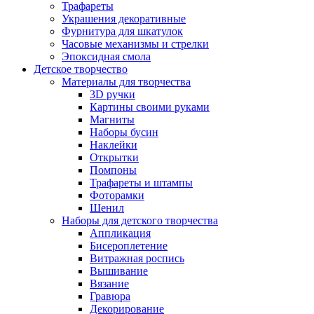
Трафареты
Украшения декоративные
Фурнитура для шкатулок
Часовые механизмы и стрелки
Эпоксидная смола
Детское творчество
Материалы для творчества
3D ручки
Картины своими руками
Магниты
Наборы бусин
Наклейки
Открытки
Помпоны
Трафареты и штампы
Фоторамки
Шенил
Наборы для детского творчества
Аппликация
Бисероплетение
Витражная роспись
Вышивание
Вязание
Гравюра
Декорирование