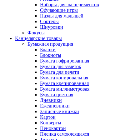
Наборы для экспериментов
Обучающие игры
Пазлы для малышей
Сортеры
Шнуровки
Фокусы
Канцелярские товары
Бумажная продукция
Бланки
Блокноты
Бумага гофрированная
Бумага для заметок
Бумага для печати
Бумага копировальная
Бумага крепированная
Бумага миллиметровая
Бумага цветная
Дневники
Ежедневники
Записные книжки
Картон
Конверты
Пенокартон
Пленка самоклеящаяся
Тетради