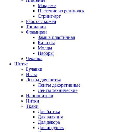
Плетение
Макраме
Плетение из резиночек
Стринг-арт
Работа с кожей
Топиарии
Фоамиран
Замша пластичная
Каттеры
Молды
Наборы
Чеканка
Шитье
Булавки
Иглы
Ленты для шитья
Ленты декоративные
Ленты технические
Наполнители
Нитки
Ткани
Для батика
Для валяния
Для декора
Для игрушек