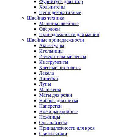
Фурнитура для штор
Хольнитены
Цепи декоративные
Швейная техника
Машины швейные
Оверлоки
Принадлежности для машин
Швейные принадлежности
Аксессуары
Игольницы
Измерительные ленты
Инструменты
Клеевые пистолеты
Лекала
Линейки
Лупы
Манекены
Маты для резки
Наборы для шитья
Наперстки
Ножи раскройные
Ножницы
Органайзеры
Принадлежности для кроя
Светильники