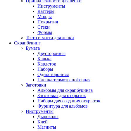
Принадлежности для лепки
Инструменты
Каттеры
Молды
Покрытия
Стеки
Формы
Тесто и масса для лепки
Скрапбукинг
Бумага
Двусторонняя
Калька
Кардсток
Наборы
Односторонняя
Пленка термотрансферная
Заготовки
Альбомы для скрапбукинга
Заготовки для открыток
Наборы для создания открыток
Фурнитура для альбомов
Инструменты
Дыроколы
Клей
Магниты