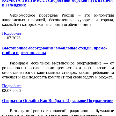
КОМЕТА ЭКСПРЕСС: Скоростной морской путь из Сочи
в Геленджик
Черноморское побережье России – это километры
живописных пейзажей, бесчисленные курорты и города,
каждый из которых манит своими особенностями
Подробнее
11.07.2026
Выставочное оборудование: мобильные стенды, промо-
стойки и ресепшн-зоны
Разбираем мобильное выставочное оборудование — от
ролл-апов и пресс-воллов до промо-стоек и ресепшн-зон: чем
оно отличается от капитальных стендов, каким требованиям
отвечает и как подобрать комплект под свою задачу и бюджет.
Подробнее
08.07.2026
Открытки Онлайн: Как Выбрать Идеальное Поздравление
В эпоху цифровых технологий традиционные бумажные
открытки уступают место своим электронным аналогам