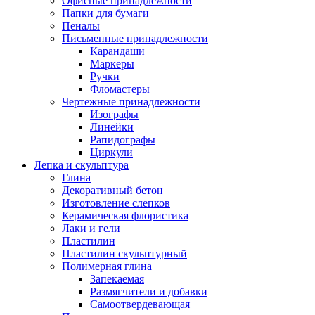
Офисные принадлежности
Папки для бумаги
Пеналы
Письменные принадлежности
Карандаши
Маркеры
Ручки
Фломастеры
Чертежные принадлежности
Изографы
Линейки
Рапидографы
Циркули
Лепка и скульптура
Глина
Декоративный бетон
Изготовление слепков
Керамическая флористика
Лаки и гели
Пластилин
Пластилин скульптурный
Полимерная глина
Запекаемая
Размягчители и добавки
Самоотвердевающая