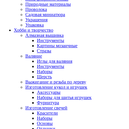
Природные материалы
Проволока
Садовая миниатюра
Украшения
Упаковка
Хобби и творчество
Алмазная вышивка
Инструменты
Картины мозаичные
Стразы
Валяние
Иглы для валяния
Инструменты
Наборы
Шерсть
Выжигание и резьба по дереву
Изготовление кукол и игрушек
Аксессуары
Наборы для шитья игрушек
Фурнитура
Изготовление свечей
Красители
Наборы
Основы
Отдушки