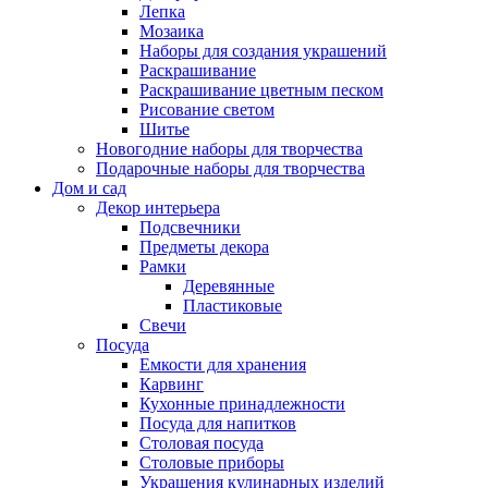
Лепка
Мозаика
Наборы для создания украшений
Раскрашивание
Раскрашивание цветным песком
Рисование светом
Шитье
Новогодние наборы для творчества
Подарочные наборы для творчества
Дом и сад
Декор интерьера
Подсвечники
Предметы декора
Рамки
Деревянные
Пластиковые
Свечи
Посуда
Емкости для хранения
Карвинг
Кухонные принадлежности
Посуда для напитков
Столовая посуда
Столовые приборы
Украшения кулинарных изделий