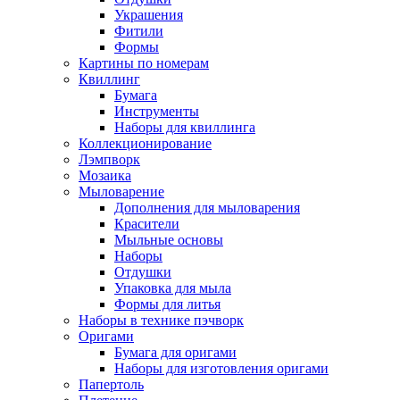
Украшения
Фитили
Формы
Картины по номерам
Квиллинг
Бумага
Инструменты
Наборы для квиллинга
Коллекционирование
Лэмпворк
Мозаика
Мыловарение
Дополнения для мыловарения
Красители
Мыльные основы
Наборы
Отдушки
Упаковка для мыла
Формы для литья
Наборы в технике пэчворк
Оригами
Бумага для оригами
Наборы для изготовления оригами
Папертоль