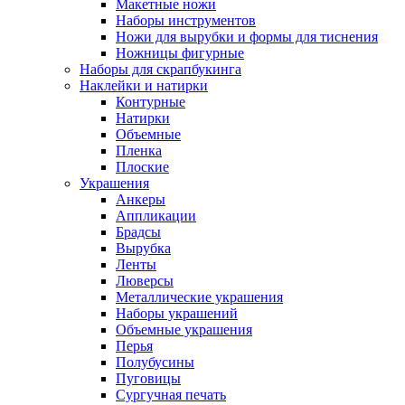
Макетные ножи
Наборы инструментов
Ножи для вырубки и формы для тиснения
Ножницы фигурные
Наборы для скрапбукинга
Наклейки и натирки
Контурные
Натирки
Объемные
Пленка
Плоские
Украшения
Анкеры
Аппликации
Брадсы
Вырубка
Ленты
Люверсы
Металлические украшения
Наборы украшений
Объемные украшения
Перья
Полубусины
Пуговицы
Сургучная печать