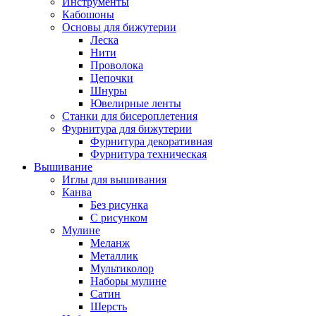
Инструменты
Кабошоны
Основы для бижутерии
Леска
Нити
Проволока
Цепочки
Шнуры
Ювелирные ленты
Станки для бисероплетения
Фурнитура для бижутерии
Фурнитура декоративная
Фурнитура техническая
Вышивание
Иглы для вышивания
Канва
Без рисунка
С рисунком
Мулине
Меланж
Металлик
Мультиколор
Наборы мулине
Сатин
Шерсть