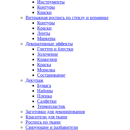
Инструменты
Контуры
Краски
Витражная роспись по стеклу и керамике
Контуры
Краски
Ленты
Маркеры
Декоративные эффекты
Глиттер и блестки
Золочение
Кракелюр
Краска
Морилка
Состаривание
Декупаж
Бумага
Наборы
Пленка
Салфетки
Термопластик
Заготовки для декорирования
Красители для ткани
Роспись по ткани
Связующие и разбавители