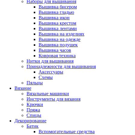
Наборы для вышивания
Вышивка бисером
Вышивка гладью
Вышивка икон
Вышивка крестом
Вышивка лентами
Вышивка на изделиях
Вышивка на одежде
Вышивка подушек
Вышивка часов
Ковровая техника
Нитки для вышивания
Принадлежности для вышивания
Аксессуары
Схемы
Пяльцы
Вязание
Вязальные машинки
Инструменты для вязания
Крючки
Пряжа
Спицы
Декорирование
Батик
Вспомогательные средства