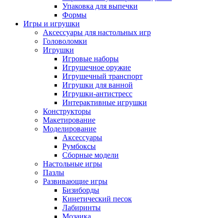
Упаковка для выпечки
Формы
Игры и игрушки
Аксессуары для настольных игр
Головоломки
Игрушки
Игровые наборы
Игрушечное оружие
Игрушечный транспорт
Игрушки для ванной
Игрушки-антистресс
Интерактивные игрушки
Конструкторы
Макетирование
Моделирование
Аксессуары
Румбоксы
Сборные модели
Настольные игры
Пазлы
Развивающие игры
Бизиборды
Кинетический песок
Лабиринты
Мозаика