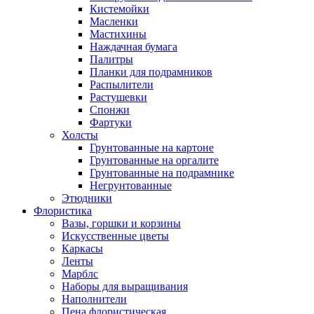
Кистемойки
Масленки
Мастихины
Наждачная бумага
Палитры
Планки для подрамников
Распылители
Растушевки
Спонжи
Фартуки
Холсты
Грунтованные на картоне
Грунтованные на оргалите
Грунтованные на подрамнике
Негрунтованные
Этюдники
Флористика
Вазы, горшки и корзины
Искусственные цветы
Каркасы
Ленты
Марблс
Наборы для выращивания
Наполнители
Пена флористическая