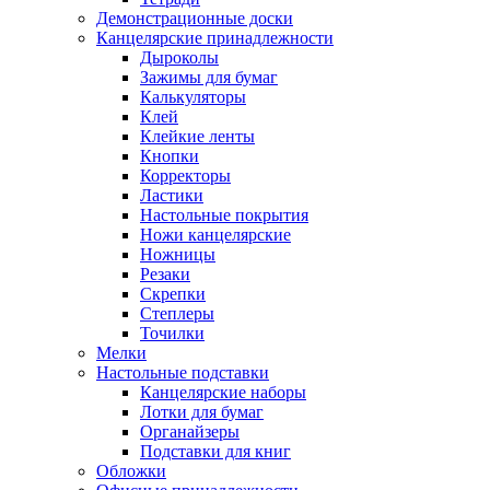
Демонстрационные доски
Канцелярские принадлежности
Дыроколы
Зажимы для бумаг
Калькуляторы
Клей
Клейкие ленты
Кнопки
Корректоры
Ластики
Настольные покрытия
Ножи канцелярские
Ножницы
Резаки
Скрепки
Степлеры
Точилки
Мелки
Настольные подставки
Канцелярские наборы
Лотки для бумаг
Органайзеры
Подставки для книг
Обложки