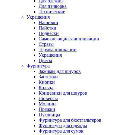
Для одежды
Для пэчворка
Технические
Украшения
Нашивки
Пайетки
Подвески
Самоклеющиеся аппликации
Стразы
Термоаппликации
Украшения
Цветы
Фурнитура
Зажимы для шнуров
Застежки
Кнопки
Кольца
Концевики для шнуров
Люверсы
Молнии
Пряжки
Пуговицы
Фурнитура для бюстгальтеров
Фурнитура для одежды
Фурнитура для сумок