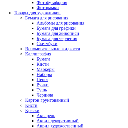
Фотобутафория
Фоторамки
Товары для художников
Бумага для рисования
Альбомы для рисования
Бумага для графики
Бумага для живописи
Бумага для черчения
Скетчбуки
Вспомогательные жидкости
Каллиграфия
Бумага
Кисти
Маркеры
Наборы
Перья
Ручки
Тушь
Чернила
Картон грунтованный
Кисти
Краски
Акварель
Акрил декоративный
Акрил художественный