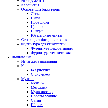
Инструменты
Кабошоны
Основы для бижутерии
Леска
Нити
Проволока
Цепочки
Шнуры
Ювелирные ленты
Станки для бисероплетения
Фурнитура для бижутерии
Фурнитура декоративная
Фурнитура техническая
Вышивание
Иглы для вышивания
Канва
Без рисунка
С рисунком
Мулине
Меланж
Металлик
Мультиколор
Наборы мулине
Сатин
Шерсть