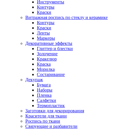
Инструменты
Контуры
Краски
Витражная роспись по стеклу и керамике
Контуры
Краски
Ленты
Маркеры
Декоративные эффекты
Глиттер и блестки
Золочение
Кракелюр
Краска
Морилка
Состаривание
Декупаж
Бумага
Наборы
Пленка
Салфетки
Термопластик
Заготовки для декорирования
Красители для ткани
Роспись по ткани
Связующие и разбавители