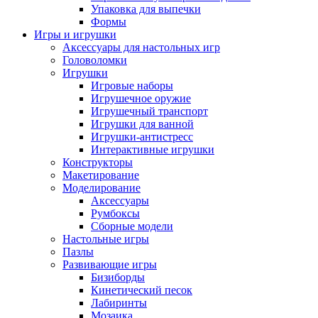
Упаковка для выпечки
Формы
Игры и игрушки
Аксессуары для настольных игр
Головоломки
Игрушки
Игровые наборы
Игрушечное оружие
Игрушечный транспорт
Игрушки для ванной
Игрушки-антистресс
Интерактивные игрушки
Конструкторы
Макетирование
Моделирование
Аксессуары
Румбоксы
Сборные модели
Настольные игры
Пазлы
Развивающие игры
Бизиборды
Кинетический песок
Лабиринты
Мозаика