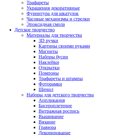
Трафареты
Украшения декоративные
Фурнитура для шкатулок
Часовые механизмы и стрелки
Эпоксидная смола
Детское творчество
Материалы для творчества
3D ручки
Картины своими руками
Магниты
Наборы бусин
Наклейки
Открытки
Помпоны
Трафареты и штампы
Фоторамки
Шенил
Наборы для детского творчества
Аппликация
Бисероплетение
Витражная роспись
Вышивание
Вязание
Гравюра
Декорирование