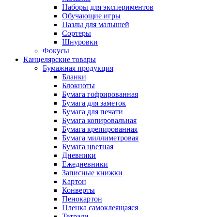
Наборы для экспериментов
Обучающие игры
Пазлы для малышей
Сортеры
Шнуровки
Фокусы
Канцелярские товары
Бумажная продукция
Бланки
Блокноты
Бумага гофрированная
Бумага для заметок
Бумага для печати
Бумага копировальная
Бумага крепированная
Бумага миллиметровая
Бумага цветная
Дневники
Ежедневники
Записные книжки
Картон
Конверты
Пенокартон
Пленка самоклеящаяся
Тетради