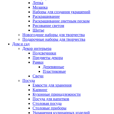
Лепка
Мозаика
Наборы для создания украшений
Раскрашивание
Раскрашивание цветным песком
Рисование светом
Шитье
Новогодние наборы для творчества
Подарочные наборы для творчества
Дом и сад
Декор интерьера
Подсвечники
Предметы декора
Рамки
Деревянные
Пластиковые
Свечи
Посуда
Емкости для хранения
Карвинг
Кухонные принадлежности
Посуда для напитков
Столовая посуда
Столовые приборы
Украшения кулинарных изделий