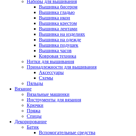
Наборы для вышивания
Вышивка бисером
Вышивка гладью
Вышивка икон
Вышивка крестом
Вышивка лентами
Вышивка на изделиях
Вышивка на одежде
Вышивка подушек
Вышивка часов
Ковровая техника
Нитки для вышивания
Принадлежности для вышивания
Аксессуары
Схемы
Пяльцы
Вязание
Вязальные машинки
Инструменты для вязания
Крючки
Пряжа
Спицы
Декорирование
Батик
Вспомогательные средства