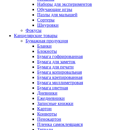
Наборы для экспериментов
Обучающие игры
Пазлы для малышей
Сортеры
Шнуровки
Фокусы
Канцелярские товары
Бумажная продукция
Бланки
Блокноты
Бумага гофрированная
Бумага для заметок
Бумага для печати
Бумага копировальная
Бумага крепированная
Бумага миллиметровая
Бумага цветная
Дневники
Ежедневники
Записные книжки
Картон
Конверты
Пенокартон
Пленка самоклеящаяся
Тетради