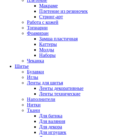
Плетение
Макраме
Плетение из резиночек
Стринг-арт
Работа с кожей
Топиарии
Фоамиран
Замша пластичная
Каттеры
Молды
Наборы
Чеканка
Шитье
Булавки
Иглы
Ленты для шитья
Ленты декоративные
Ленты технические
Наполнители
Нитки
Ткани
Для батика
Для валяния
Для декора
Для игрушек