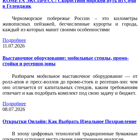
КОМЕТА ЭКСПРЕСС: Скоростной морской путь из Сочи
в Геленджик
Черноморское побережье России – это километры
живописных пейзажей, бесчисленные курорты и города,
каждый из которых манит своими особенностями
Подробнее
11.07.2026
Выставочное оборудование: мобильные стенды, промо-
стойки и ресепшн-зоны
Разбираем мобильное выставочное оборудование — от
ролл-апов и пресс-воллов до промо-стоек и ресепшн-зон: чем
оно отличается от капитальных стендов, каким требованиям
отвечает и как подобрать комплект под свою задачу и бюджет.
Подробнее
08.07.2026
Открытки Онлайн: Как Выбрать Идеальное Поздравление
В эпоху цифровых технологий традиционные бумажные
открытки уступают место своим электронным аналогам