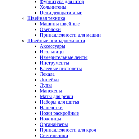
Фурнитура для штор
Хольнитены
Цепи декоративные
Швейная техника
Машины швейные
Оверлоки
Принадлежности для машин
Швейные принадлежности
Аксессуары
Игольницы
Измерительные ленты
Инструменты
Клеевые пистолеты
Лекала
Линейки
Лупы
Манекены
Маты для резки
Наборы для шитья
Наперстки
Ножи раскройные
Ножницы
Органайзеры
Принадлежности для кроя
Светильники