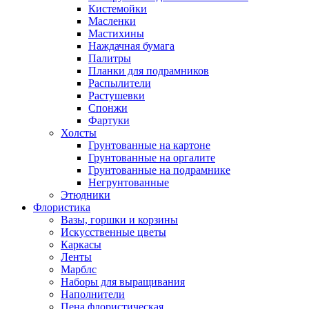
Кистемойки
Масленки
Мастихины
Наждачная бумага
Палитры
Планки для подрамников
Распылители
Растушевки
Спонжи
Фартуки
Холсты
Грунтованные на картоне
Грунтованные на оргалите
Грунтованные на подрамнике
Негрунтованные
Этюдники
Флористика
Вазы, горшки и корзины
Искусственные цветы
Каркасы
Ленты
Марблс
Наборы для выращивания
Наполнители
Пена флористическая