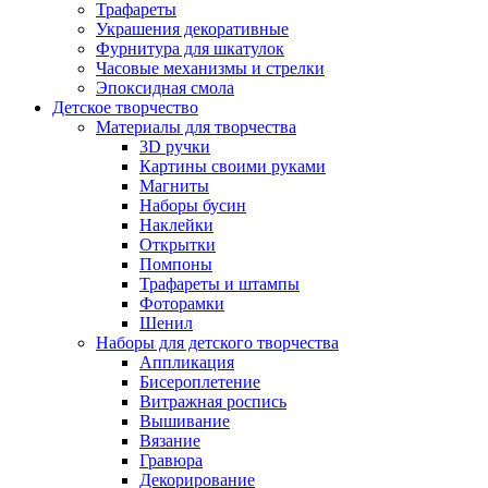
Трафареты
Украшения декоративные
Фурнитура для шкатулок
Часовые механизмы и стрелки
Эпоксидная смола
Детское творчество
Материалы для творчества
3D ручки
Картины своими руками
Магниты
Наборы бусин
Наклейки
Открытки
Помпоны
Трафареты и штампы
Фоторамки
Шенил
Наборы для детского творчества
Аппликация
Бисероплетение
Витражная роспись
Вышивание
Вязание
Гравюра
Декорирование