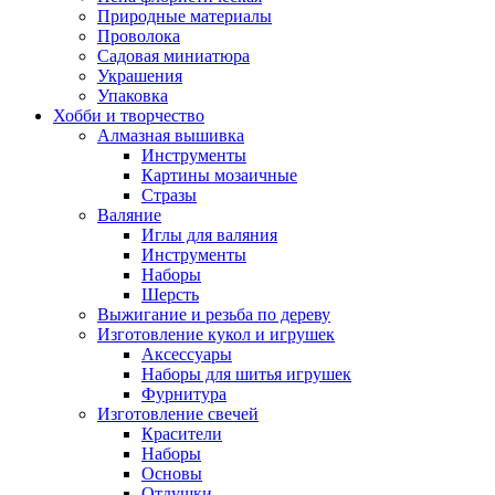
Природные материалы
Проволока
Садовая миниатюра
Украшения
Упаковка
Хобби и творчество
Алмазная вышивка
Инструменты
Картины мозаичные
Стразы
Валяние
Иглы для валяния
Инструменты
Наборы
Шерсть
Выжигание и резьба по дереву
Изготовление кукол и игрушек
Аксессуары
Наборы для шитья игрушек
Фурнитура
Изготовление свечей
Красители
Наборы
Основы
Отдушки