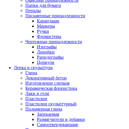
Офисные принадлежности
Папки для бумаги
Пеналы
Письменные принадлежности
Карандаши
Маркеры
Ручки
Фломастеры
Чертежные принадлежности
Изографы
Линейки
Рапидографы
Циркули
Лепка и скульптура
Глина
Декоративный бетон
Изготовление слепков
Керамическая флористика
Лаки и гели
Пластилин
Пластилин скульптурный
Полимерная глина
Запекаемая
Размягчители и добавки
Самоотвердевающая