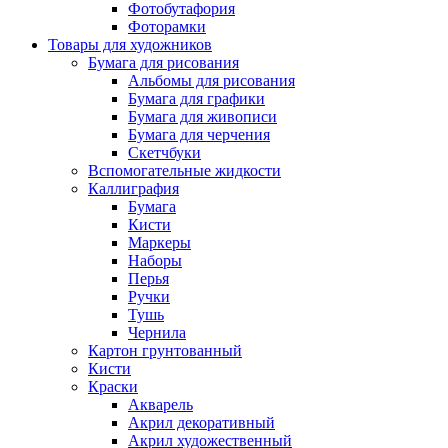
Фотобутафория
Фоторамки
Товары для художников
Бумага для рисования
Альбомы для рисования
Бумага для графики
Бумага для живописи
Бумага для черчения
Скетчбуки
Вспомогательные жидкости
Каллиграфия
Бумага
Кисти
Маркеры
Наборы
Перья
Ручки
Тушь
Чернила
Картон грунтованный
Кисти
Краски
Акварель
Акрил декоративный
Акрил художественный