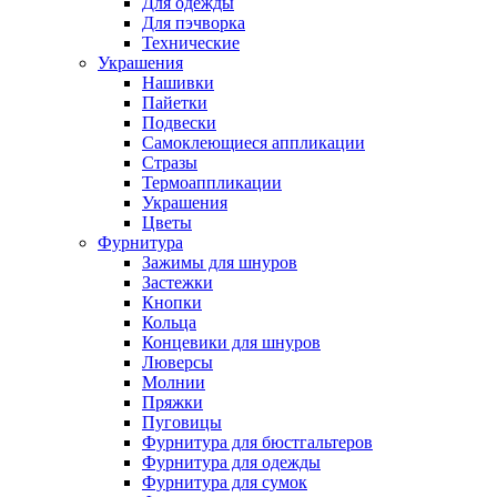
Для одежды
Для пэчворка
Технические
Украшения
Нашивки
Пайетки
Подвески
Самоклеющиеся аппликации
Стразы
Термоаппликации
Украшения
Цветы
Фурнитура
Зажимы для шнуров
Застежки
Кнопки
Кольца
Концевики для шнуров
Люверсы
Молнии
Пряжки
Пуговицы
Фурнитура для бюстгальтеров
Фурнитура для одежды
Фурнитура для сумок