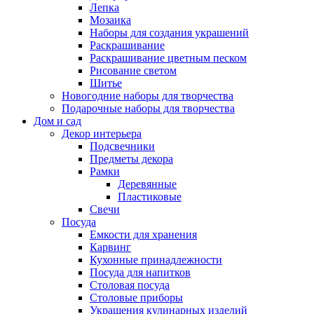
Лепка
Мозаика
Наборы для создания украшений
Раскрашивание
Раскрашивание цветным песком
Рисование светом
Шитье
Новогодние наборы для творчества
Подарочные наборы для творчества
Дом и сад
Декор интерьера
Подсвечники
Предметы декора
Рамки
Деревянные
Пластиковые
Свечи
Посуда
Емкости для хранения
Карвинг
Кухонные принадлежности
Посуда для напитков
Столовая посуда
Столовые приборы
Украшения кулинарных изделий