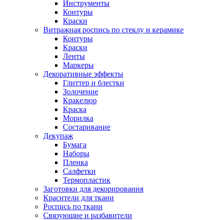
Инструменты
Контуры
Краски
Витражная роспись по стеклу и керамике
Контуры
Краски
Ленты
Маркеры
Декоративные эффекты
Глиттер и блестки
Золочение
Кракелюр
Краска
Морилка
Состаривание
Декупаж
Бумага
Наборы
Пленка
Салфетки
Термопластик
Заготовки для декорирования
Красители для ткани
Роспись по ткани
Связующие и разбавители