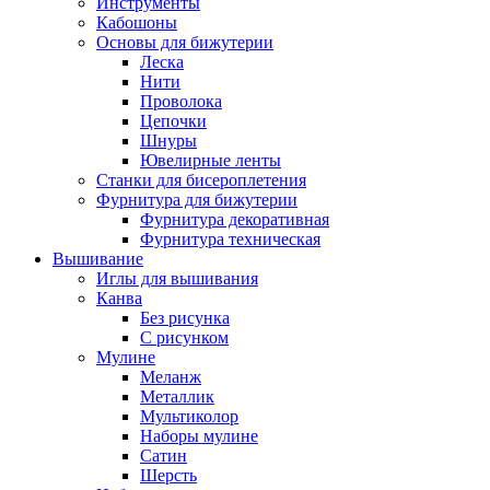
Инструменты
Кабошоны
Основы для бижутерии
Леска
Нити
Проволока
Цепочки
Шнуры
Ювелирные ленты
Станки для бисероплетения
Фурнитура для бижутерии
Фурнитура декоративная
Фурнитура техническая
Вышивание
Иглы для вышивания
Канва
Без рисунка
С рисунком
Мулине
Меланж
Металлик
Мультиколор
Наборы мулине
Сатин
Шерсть