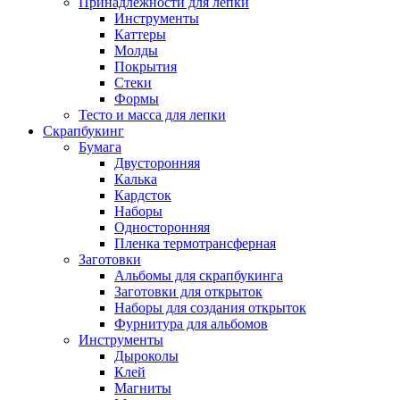
Принадлежности для лепки
Инструменты
Каттеры
Молды
Покрытия
Стеки
Формы
Тесто и масса для лепки
Скрапбукинг
Бумага
Двусторонняя
Калька
Кардсток
Наборы
Односторонняя
Пленка термотрансферная
Заготовки
Альбомы для скрапбукинга
Заготовки для открыток
Наборы для создания открыток
Фурнитура для альбомов
Инструменты
Дыроколы
Клей
Магниты