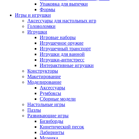
Упаковка для выпечки
Формы
Игры и игрушки
Аксессуары для настольных игр
Головоломки
Игрушки
Игровые наборы
Игрушечное оружие
Игрушечный транспорт
Игрушки для ванной
Игрушки-антистресс
Интерактивные игрушки
Конструкторы
Макетирование
Моделирование
Аксессуары
Румбоксы
Сборные модели
Настольные игры
Пазлы
Развивающие игры
Бизиборды
Кинетический песок
Лабиринты
Мозаика