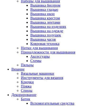
Наборы для вышивания
Вышивка бисером
Вышивка гладью
Вышивка икон
Вышивка крестом
Вышивка лентами
Вышивка на изделиях
Вышивка на одежде
Вышивка подушек
Вышивка часов
Ковровая техника
Нитки для вышивания
Принадлежности для вышивания
Аксессуары
Схемы
Пяльцы
Вязание
Вязальные машинки
Инструменты для вязания
Крючки
Пряжа
Спицы
Декорирование
Батик
Вспомогательные средства