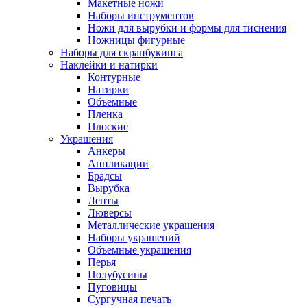
Макетные ножи
Наборы инструментов
Ножи для вырубки и формы для тиснения
Ножницы фигурные
Наборы для скрапбукинга
Наклейки и натирки
Контурные
Натирки
Объемные
Пленка
Плоские
Украшения
Анкеры
Аппликации
Брадсы
Вырубка
Ленты
Люверсы
Металлические украшения
Наборы украшений
Объемные украшения
Перья
Полубусины
Пуговицы
Сургучная печать