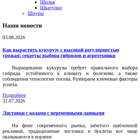
Шилья
Шкатулки
Шнуры
Наши новости
03.08.2026
Как вырастить кукурузу с высокой регулярностью
урожая: секреты выбора гибридов и агротехники
Выращивание кукурузы требует правильного выбора
гибрида, устойчивого к климату и болезням, а также
соблюдения технологии посева. Разбираем ключевые факторы
успеха.
Подробнее
31.07.2026
Листовки c кодами с переменными данными
На фоне современного рынка, забитого шаблонной
рекламой, традиционные листовки и буклеты все чаще
оказываются в корзине