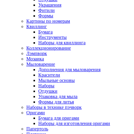
Украшения
Фитили
Формы
Картины по номерам
Квиллинг
Бумага
Инструменты
Наборы для квиллинга
Коллекционирование
Лэмпворк
Мозаика
Мыловарение
Дополнения для мыловарения
Красители
Мыльные основы
Наборы
Отдушки
Упаковка для мыла
Формы для литья
Наборы в технике пэчворк
Оригами
Бумага для оригами
Наборы для изготовления оригами
Папертоль