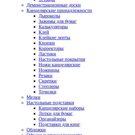
Демонстрационные доски
Канцелярские принадлежности
Дыроколы
Зажимы для бумаг
Калькуляторы
Клей
Клейкие ленты
Кнопки
Корректоры
Ластики
Настольные покрытия
Ножи канцелярские
Ножницы
Резаки
Скрепки
Степлеры
Точилки
Мелки
Настольные подставки
Канцелярские наборы
Лотки для бумаг
Органайзеры
Подставки для книг
Обложки