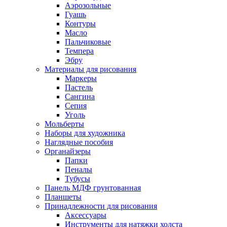
Аэрозольные
Гуашь
Контуры
Масло
Пальчиковые
Темпера
Эбру
Материалы для рисования
Маркеры
Пастель
Сангина
Сепия
Уголь
Мольберты
Наборы для художника
Наглядные пособия
Органайзеры
Папки
Пеналы
Тубусы
Панель МДФ грунтованная
Планшеты
Принадлежности для рисования
Аксессуары
Инструменты для натяжки холста