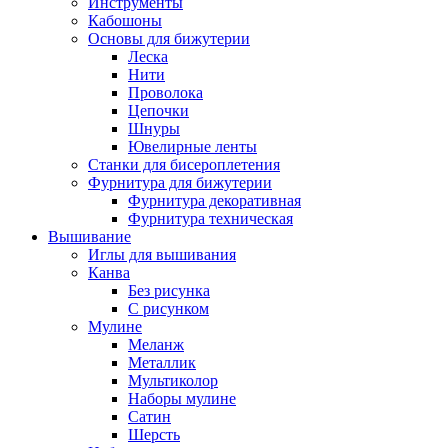
Инструменты
Кабошоны
Основы для бижутерии
Леска
Нити
Проволока
Цепочки
Шнуры
Ювелирные ленты
Станки для бисероплетения
Фурнитура для бижутерии
Фурнитура декоративная
Фурнитура техническая
Вышивание
Иглы для вышивания
Канва
Без рисунка
С рисунком
Мулине
Меланж
Металлик
Мультиколор
Наборы мулине
Сатин
Шерсть