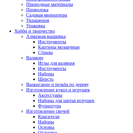
Природные материалы
Проволока
Садовая миниатюра
Украшения
Упаковка
Хобби и творчество
Алмазная вышивка
Инструменты
Картины мозаичные
Стразы
Валяние
Иглы для валяния
Инструменты
Наборы
Шерсть
Выжигание и резьба по дереву
Изготовление кукол и игрушек
Аксессуары
Наборы для шитья игрушек
Фурнитура
Изготовление свечей
Красители
Наборы
Основы
Отдушки