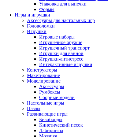
Упаковка для выпечки
Формы
Игры и игрушки
Аксессуары для настольных игр
Головоломки
Игрушки
Игровые наборы
Игрушечное оружие
Игрушечный транспорт
Игрушки для ванной
Игрушки-антистресс
Интерактивные игрушки
Конструкторы
Макетирование
Моделирование
Аксессуары
Румбоксы
Сборные модели
Настольные игры
Пазлы
Развивающие игры
Бизиборды
Кинетический песок
Лабиринты
Мозаика