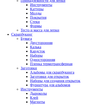
Принадлежности для лепки
Инструменты
Каттеры
Молды
Покрытия
Стеки
Формы
Тесто и масса для лепки
Скрапбукинг
Бумага
Двусторонняя
Калька
Кардсток
Наборы
Односторонняя
Пленка термотрансферная
Заготовки
Альбомы для скрапбукинга
Заготовки для открыток
Наборы для создания открыток
Фурнитура для альбомов
Инструменты
Дыроколы
Клей
Магниты