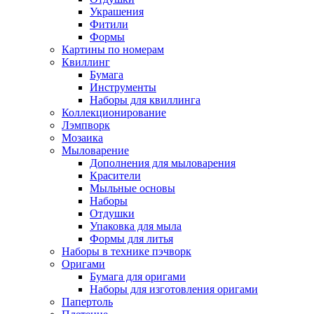
Украшения
Фитили
Формы
Картины по номерам
Квиллинг
Бумага
Инструменты
Наборы для квиллинга
Коллекционирование
Лэмпворк
Мозаика
Мыловарение
Дополнения для мыловарения
Красители
Мыльные основы
Наборы
Отдушки
Упаковка для мыла
Формы для литья
Наборы в технике пэчворк
Оригами
Бумага для оригами
Наборы для изготовления оригами
Папертоль