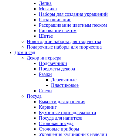
Лепка
Мозаика
Наборы для создания украшений
Раскрашивание
Раскрашивание цветным песком
Рисование светом
Шитье
Новогодние наборы для творчества
Подарочные наборы для творчества
Дом и сад
Декор интерьера
Подсвечники
Предметы декора
Рамки
Деревянные
Пластиковые
Свечи
Посуда
Емкости для хранения
Карвинг
Кухонные принадлежности
Посуда для напитков
Столовая посуда
Столовые приборы
Украшения кулинарных изделий