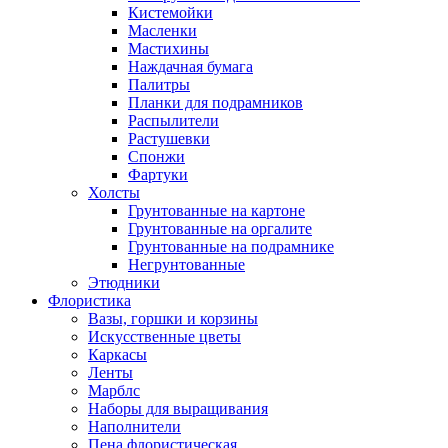
Кистемойки
Масленки
Мастихины
Наждачная бумага
Палитры
Планки для подрамников
Распылители
Растушевки
Спонжи
Фартуки
Холсты
Грунтованные на картоне
Грунтованные на оргалите
Грунтованные на подрамнике
Негрунтованные
Этюдники
Флористика
Вазы, горшки и корзины
Искусственные цветы
Каркасы
Ленты
Марблс
Наборы для выращивания
Наполнители
Пена флористическая