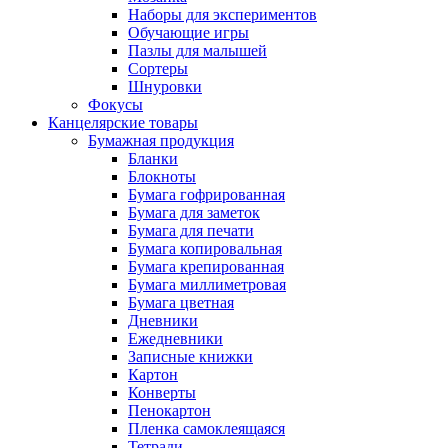
Наборы для экспериментов
Обучающие игры
Пазлы для малышей
Сортеры
Шнуровки
Фокусы
Канцелярские товары
Бумажная продукция
Бланки
Блокноты
Бумага гофрированная
Бумага для заметок
Бумага для печати
Бумага копировальная
Бумага крепированная
Бумага миллиметровая
Бумага цветная
Дневники
Ежедневники
Записные книжки
Картон
Конверты
Пенокартон
Пленка самоклеящаяся
Тетради