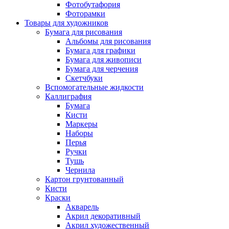
Фотобутафория
Фоторамки
Товары для художников
Бумага для рисования
Альбомы для рисования
Бумага для графики
Бумага для живописи
Бумага для черчения
Скетчбуки
Вспомогательные жидкости
Каллиграфия
Бумага
Кисти
Маркеры
Наборы
Перья
Ручки
Тушь
Чернила
Картон грунтованный
Кисти
Краски
Акварель
Акрил декоративный
Акрил художественный