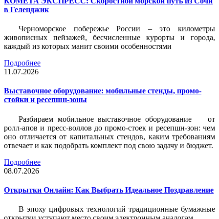
КОМЕТА ЭКСПРЕСС: Скоростной морской путь из Сочи
в Геленджик
Черноморское побережье России – это километры
живописных пейзажей, бесчисленные курорты и города,
каждый из которых манит своими особенностями
Подробнее
11.07.2026
Выставочное оборудование: мобильные стенды, промо-
стойки и ресепшн-зоны
Разбираем мобильное выставочное оборудование — от
ролл-апов и пресс-воллов до промо-стоек и ресепшн-зон: чем
оно отличается от капитальных стендов, каким требованиям
отвечает и как подобрать комплект под свою задачу и бюджет.
Подробнее
08.07.2026
Открытки Онлайн: Как Выбрать Идеальное Поздравление
В эпоху цифровых технологий традиционные бумажные
открытки уступают место своим электронным аналогам