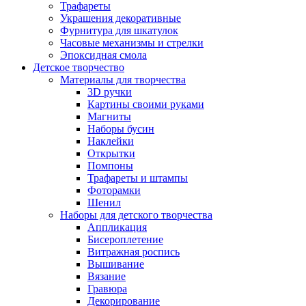
Трафареты
Украшения декоративные
Фурнитура для шкатулок
Часовые механизмы и стрелки
Эпоксидная смола
Детское творчество
Материалы для творчества
3D ручки
Картины своими руками
Магниты
Наборы бусин
Наклейки
Открытки
Помпоны
Трафареты и штампы
Фоторамки
Шенил
Наборы для детского творчества
Аппликация
Бисероплетение
Витражная роспись
Вышивание
Вязание
Гравюра
Декорирование