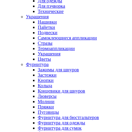
Для одежды
Для пэчворка
Технические
Украшения
Нашивки
Пайетки
Подвески
Самоклеющиеся аппликации
Стразы
Термоаппликации
Украшения
Цветы
Фурнитура
Зажимы для шнуров
Застежки
Кнопки
Кольца
Концевики для шнуров
Люверсы
Молнии
Пряжки
Пуговицы
Фурнитура для бюстгальтеров
Фурнитура для одежды
Фурнитура для сумок