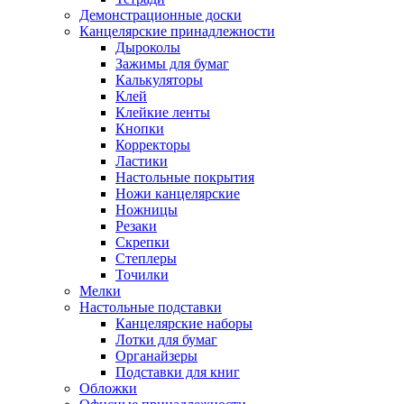
Демонстрационные доски
Канцелярские принадлежности
Дыроколы
Зажимы для бумаг
Калькуляторы
Клей
Клейкие ленты
Кнопки
Корректоры
Ластики
Настольные покрытия
Ножи канцелярские
Ножницы
Резаки
Скрепки
Степлеры
Точилки
Мелки
Настольные подставки
Канцелярские наборы
Лотки для бумаг
Органайзеры
Подставки для книг
Обложки