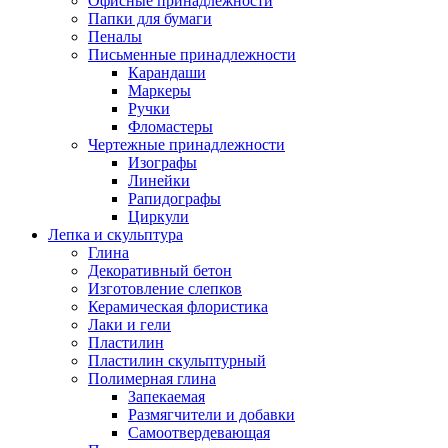
Офисные принадлежности
Папки для бумаги
Пеналы
Письменные принадлежности
Карандаши
Маркеры
Ручки
Фломастеры
Чертежные принадлежности
Изографы
Линейки
Рапидографы
Циркули
Лепка и скульптура
Глина
Декоративный бетон
Изготовление слепков
Керамическая флористика
Лаки и гели
Пластилин
Пластилин скульптурный
Полимерная глина
Запекаемая
Размягчители и добавки
Самоотвердевающая