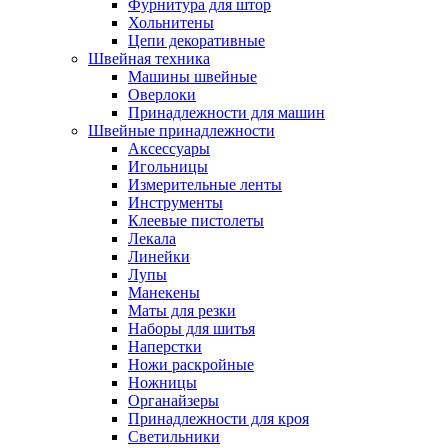
Фурнитура для штор
Хольнитены
Цепи декоративные
Швейная техника
Машины швейные
Оверлоки
Принадлежности для машин
Швейные принадлежности
Аксессуары
Игольницы
Измерительные ленты
Инструменты
Клеевые пистолеты
Лекала
Линейки
Лупы
Манекены
Маты для резки
Наборы для шитья
Наперстки
Ножи раскройные
Ножницы
Органайзеры
Принадлежности для кроя
Светильники