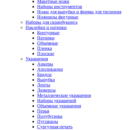
Макетные ножи
Наборы инструментов
Ножи для вырубки и формы для тиснения
Ножницы фигурные
Наборы для скрапбукинга
Наклейки и натирки
Контурные
Натирки
Объемные
Пленка
Плоские
Украшения
Анкеры
Аппликации
Брадсы
Вырубка
Ленты
Люверсы
Металлические украшения
Наборы украшений
Объемные украшения
Перья
Полубусины
Пуговицы
Сургучная печать