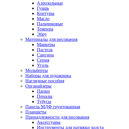
Аэрозольные
Гуашь
Контуры
Масло
Пальчиковые
Темпера
Эбру
Материалы для рисования
Маркеры
Пастель
Сангина
Сепия
Уголь
Мольберты
Наборы для художника
Наглядные пособия
Органайзеры
Папки
Пеналы
Тубусы
Панель МДФ грунтованная
Планшеты
Принадлежности для рисования
Аксессуары
Инструменты для натяжки холста