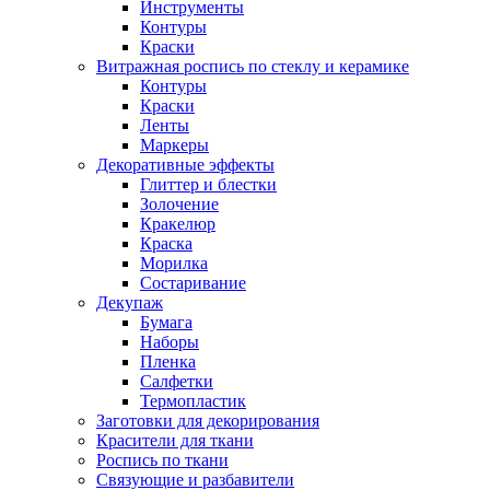
Инструменты
Контуры
Краски
Витражная роспись по стеклу и керамике
Контуры
Краски
Ленты
Маркеры
Декоративные эффекты
Глиттер и блестки
Золочение
Кракелюр
Краска
Морилка
Состаривание
Декупаж
Бумага
Наборы
Пленка
Салфетки
Термопластик
Заготовки для декорирования
Красители для ткани
Роспись по ткани
Связующие и разбавители