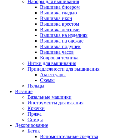
Наборы для вышивания
Вышивка бисером
Вышивка гладью
Вышивка икон
Вышивка крестом
Вышивка лентами
Вышивка на изделиях
Вышивка на одежде
Вышивка подушек
Вышивка часов
Ковровая техника
Нитки для вышивания
Принадлежности для вышивания
Аксессуары
Схемы
Пяльцы
Вязание
Вязальные машинки
Инструменты для вязания
Крючки
Пряжа
Спицы
Декорирование
Батик
Вспомогательные средства