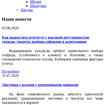
Шилья
Шкатулки
Шнуры
Наши новости
03.08.2026
Как вырастить кукурузу с высокой регулярностью
урожая: секреты выбора гибридов и агротехники
Выращивание кукурузы требует правильного выбора
гибрида, устойчивого к климату и болезням, а также
соблюдения технологии посева. Разбираем ключевые факторы
успеха.
Подробнее
31.07.2026
Листовки c кодами с переменными данными
На фоне современного рынка, забитого шаблонной
рекламой, традиционные листовки и буклеты все чаще
оказываются в корзине