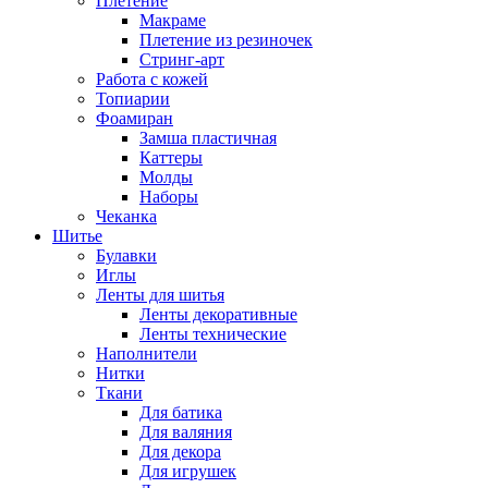
Плетение
Макраме
Плетение из резиночек
Стринг-арт
Работа с кожей
Топиарии
Фоамиран
Замша пластичная
Каттеры
Молды
Наборы
Чеканка
Шитье
Булавки
Иглы
Ленты для шитья
Ленты декоративные
Ленты технические
Наполнители
Нитки
Ткани
Для батика
Для валяния
Для декора
Для игрушек